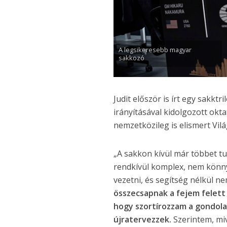
A legsikeresebb magyar
sakkozó
Judit először is írt egy sakktr
irányításával kidolgozott okta
nemzetközileg is elismert Vil
„A sakkon kívül már többet tu
rendkívül komplex, nem könny
vezetni, és segítség nélkül n
összecsapnak a fejem felett 
hogy szortírozzam a gondolat
újratervezzek.
Szerintem, miv