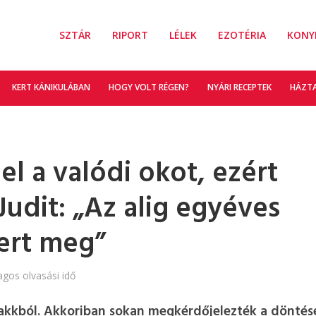
SZTÁR
RIPORT
LÉLEK
EZOTÉRIA
KONY
KERT KÁNIKULÁBAN
HOGY VOLT RÉGEN?
NYÁRI RECEPTEK
HÁZT
 el a valódi okot, ezért
Judit: „Az alig egyéves
mert meg”
agos olvasási idő
ysakkból. Akkoriban sokan megkérdőjelezték a döntés