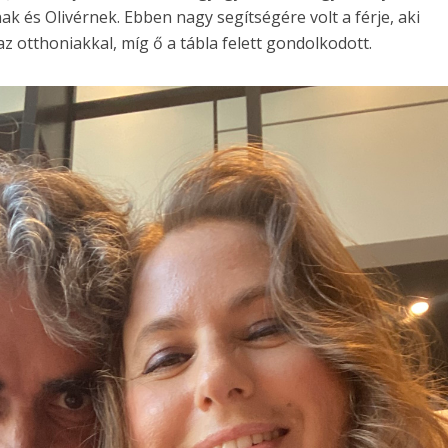
 és Olivérnek. Ebben nagy segítségére volt a férje, aki
z otthoniakkal, míg ő a tábla felett gondolkodott.