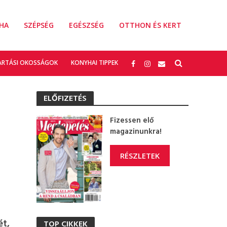
HA
SZÉPSÉG
EGÉSZSÉG
OTTHON ÉS KERT
ARTÁSI OKOSSÁGOK
KONYHAI TIPPEK
ELŐFIZETÉS
Fizessen elő
magazinunkra!
RÉSZLETEK
ét,
TOP CIKKEK