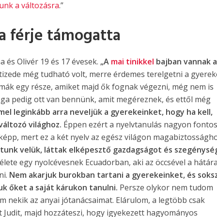
unk a változásra
.”
a férje támogatta
a és Olivér 19 és 17 évesek.
„A
mai tinikkel
bajban vannak 
izede még tudható volt, merre érdemes terelgetni a gyerek
kmák egy része, amiket majd ők fognak végezni, még nem is
sága pedig ott van bennünk, amit megéreznek, és ettől még
el leginkább arra neveljük a gyerekeinket, hogy ha kell,
áltozó világhoz.
Éppen ezért a nyelvtanulás nagyon fontos
képp, mert ez a két nyelv az egész világon magabiztosságh
ztunk velük, láttak elképesztő gazdagságot és szegénysé
élete egy nyolcévesnek Ecuadorban, aki az öccsével a hátár
ni.
Nem akarjuk burokban tartani a gyerekeinket, és soks
uk őket a saját kárukon tanulni.
Persze olykor nem tudom
 nekik az anyai jótanácsaimat. Elárulom, a legtöbb csak
t Judit, majd hozzáteszi, hogy igyekezett hagyományos