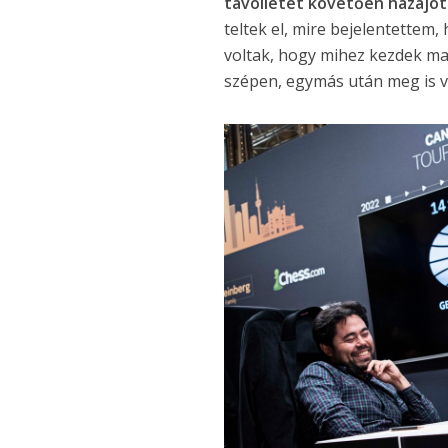
távollétet követően hazajöt
teltek el, mire bejelentettem
voltak, hogy mihez kezdek maj
szépen, egymás után meg is v