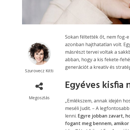
Sokan féltették őt, nem fog-e
azonban hajthatatlan volt. Egy
másrészt tervei voltak a sakkb
abban, hogy a kis fekete-fehé
generációt a kreatív és strat
Szurovecz Kitti
Egyéves kisfia
Megosztás
„Emlékszem, annak idején hos
meséli Judit. – A legfontosabb
lenni.
Egyre jobban zavart, h
fogant meg bennem, amikor a