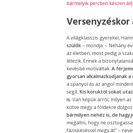
bármelyik percben készen állj
Versenyzéskor 
A világklasszis gyerekei, Hann
szülők
– mondja. – Néhány évt
az életben, most pedig a sza
létezik. Ennek a bizonytalan
kevésbé motiváltak.
A férjemm
gyorsan alkalmazkodjanak a v
a spanyol és az angol minden
segít.
Kis koruktól sokat uta
is.
Van képük arról, milyen az 
kötve megy a földekre dolgoz
bármilyen nehéz is, de hagyj
megállni, hogy ne osztogassam
fáziskéséssel megy át” – neve