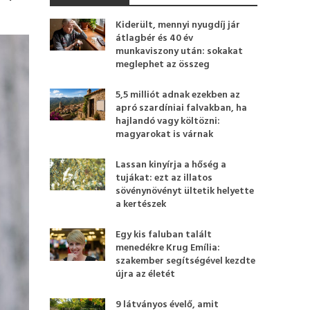
Kiderült, mennyi nyugdíj jár
átlagbér és 40 év
munkaviszony után: sokakat
meglephet az összeg
5,5 milliót adnak ezekben az
apró szardíniai falvakban, ha
hajlandó vagy költözni:
magyarokat is várnak
Lassan kinyírja a hőség a
tujákat: ezt az illatos
sövénynövényt ültetik helyette
a kertészek
Egy kis faluban talált
menedékre Krug Emília:
szakember segítségével kezdte
újra az életét
9 látványos évelő, amit