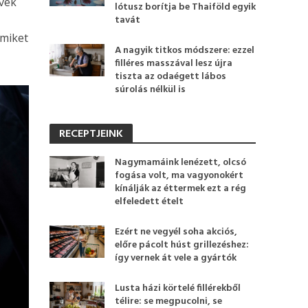
vek
lótusz borítja be Thaiföld egyik
tavát
amiket
A nagyik titkos módszere: ezzel
filléres masszával lesz újra
tiszta az odaégett lábos
súrolás nélkül is
RECEPTJEINK
Nagymamáink lenézett, olcsó
fogása volt, ma vagyonokért
kínálják az éttermek ezt a rég
elfeledett ételt
Ezért ne vegyél soha akciós,
előre pácolt húst grillezéshez:
így vernek át vele a gyártók
Lusta házi körtelé fillérekből
télire: se megpucolni, se