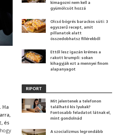
kimagozni nem kell a
gyümölcsöt hozzá
Olcsó bögrés barackos süti: 3
egyszerű recept, amit
pillanatok alatt
összedobhatsz fillérekből
Ettől lesz igazán krémes a
rakott krumpli: sokan
z
kihagyják ezt a mennyei finom
alapanyagot
RIPORT
Mit jelentenek a telefonon
. Ha
található kis lyukak?
Fontosabb feladatot látnak el,
arra,
mint gondolnád
, és
 hogy
A szocializmus legrondább