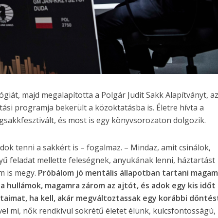
ilógiát, majd megalapította a Polgár Judit Sakk Alapítványt, a
tási programja bekerült a közoktatásba is. Életre hívta a
ágsakkfesztivált, és most is egy könyvsorozaton dolgozik.
dok tenni a sakkért is – fogalmaz. – Mindaz, amit csinálok,
ű feladat mellette feleségnek, anyukának lenni, háztartást
em is megy.
Próbálom jó mentális állapotban tartani magam
a hullámok, magamra zárom az ajtót, és adok egy kis időt 
aimat, ha kell, akár megváltoztassak egy korábbi döntést
el mi, nők rendkívül sokrétű életet élünk, kulcsfontosságú,