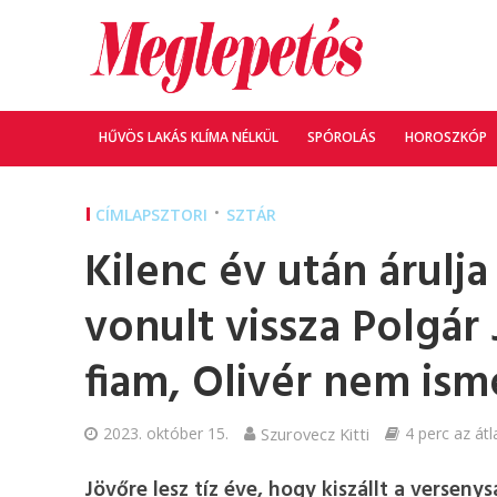
HŰVÖS LAKÁS KLÍMA NÉLKÜL
SPÓROLÁS
HOROSZKÓP
•
CÍMLAPSZTORI
SZTÁR
Kilenc év után árulja
vonult vissza Polgár 
fiam, Olivér nem is
2023. október 15.
Szurovecz Kitti
4 perc az átl
Jövőre lesz tíz éve, hogy kiszállt a versen