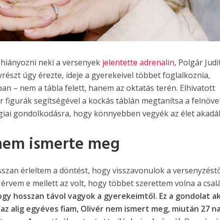
 hiányozni neki a versenyek
jelentette adrenalin
, Polgár Judi
részt úgy érezte, ideje a gyerekeivel többet foglalkoznia,
an – nem a tábla felett, hanem az oktatás terén. Elhivatott
r figurák segítségével a kockás táblán megtanítsa a felnöv
égiai gondolkodásra, hogy könnyebben vegyék az élet akadál
 nem ismerte meg
szan érleltem a döntést, hogy visszavonulok a versenyzéstő
 érvem e mellett az volt, hogy többet szerettem volna a csal
ogy hosszan távol vagyok a gyerekeimtől. Ez a gondolat a
z alig egyéves fiam, Olivér nem ismert meg, miután 27 n