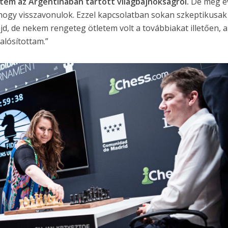
tem az Argentínában tartott világbajnokságról.
De még é
, hogy visszavonulok. Ezzel kapcsolatban sokan szkeptikusak
d, de nekem rengeteg ötletem volt a továbbiakat illetően, 
alósítottam.”