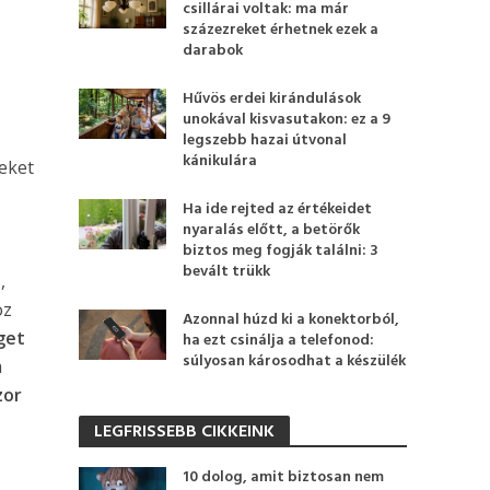
csillárai voltak: ma már
százezreket érhetnek ezek a
darabok
Hűvös erdei kirándulások
unokával kisvasutakon: ez a 9
a
legszebb hazai útvonal
kánikulára
eket
Ha ide rejted az értékeidet
nyaralás előtt, a betörők
biztos meg fogják találni: 3
bevált trükk
,
oz
Azonnal húzd ki a konektorból,
get
ha ezt csinálja a telefonod:
súlyosan károsodhat a készülék
a
zor
LEGFRISSEBB CIKKEINK
10 dolog, amit biztosan nem