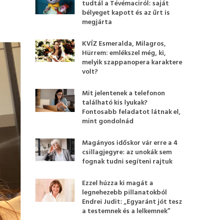
tudtál a Tévémaciról: saját
bélyeget kapott és az űrt is
megjárta
KVÍZ Esmeralda, Milagros,
Hürrem: emlékszel még, ki,
melyik szappanopera karaktere
volt?
Mit jelentenek a telefonon
található kis lyukak?
Fontosabb feladatot látnak el,
mint gondolnád
Magányos időskor vár erre a 4
csillagjegyre: az unokák sem
fognak tudni segíteni rajtuk
Ezzel húzza ki magát a
legnehezebb pillanatokból
Endrei Judit: „Egyaránt jót tesz
a testemnek és a lelkemnek”