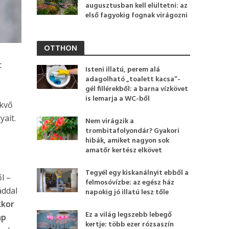
augusztusban kell elültetni: az
első fagyokig fognak virágozni
OTTHON
t
Isteni illatú, perem alá
adagolható „toalett kacsa”-
gél fillérekből: a barna vízkövet
is lemarja a WC-ből
ekvő
yait.
Nem virágzik a
trombitafolyondár? Gyakori
hibák, amiket nagyon sok
amatőr kertész elkövet
Tegyél egy kiskanálnyit ebből a
l –
felmosóvízbe: az egész ház
áddal
napokig jó illatú lesz tőle
kkor
Ez a világ legszebb lebegő
ap
kertje: több ezer rózsaszín