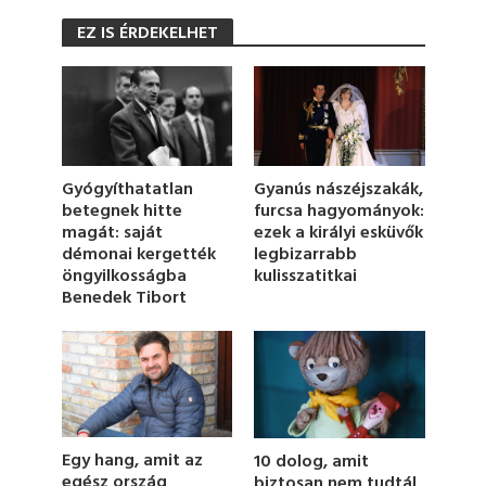
0
s
EZ IS ÉRDEKELHET
e
c
o
n
d
s
o
f
4
Gyógyíthatatlan
Gyanús nászéjszakák,
6
betegnek hitte
furcsa hagyományok:
s
magát: saját
ezek a királyi esküvők
e
c
démonai kergették
legbizarrabb
o
öngyilkosságba
kulisszatitkai
n
Benedek Tibort
d
s
Egy hang, amit az
10 dolog, amit
egész ország
biztosan nem tudtál