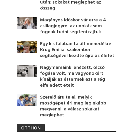
után: sokakat meglephet az
összeg
Magányos időskor vár erre a 4
csillagjegyre: az unokák sem
fognak tudni segíteni rajtuk
Egy kis faluban talált menedékre
Krug Emília: szakember
segítségével kezdte újra az életét
Nagymamáink lenézett, olcsó
fogása volt, ma vagyonokért
kínálják az éttermek ezt a rég
elfeledett ételt
Szerelő árulta el, melyik
mosógépet éri meg leginkább
megvenni: a válasz sokakat
meglephet
OTTHON