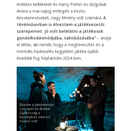
érdekes kellékeket és Harry Potter-es dolgokat.
Amira a mai napig emlegeti a közös
kincskereséseket, nagy élmény volt számára.
A
tévéműsorban is élveztem a játékvezetői
szerepemet. Jó volt belelátni a játékosok
gondolkodásmódjába, taktikázásába”
– árulja
el Attila, aki reméli, hogy a megtévesztés és a
mentális hadviselés kegyetlen játéka újabb
évaddal fog folytatódni 2024-ben.
Élvezte a játékmester
szerepét Az Árulók
Gyilkosság a
kastélyban sikeres
műsor volt