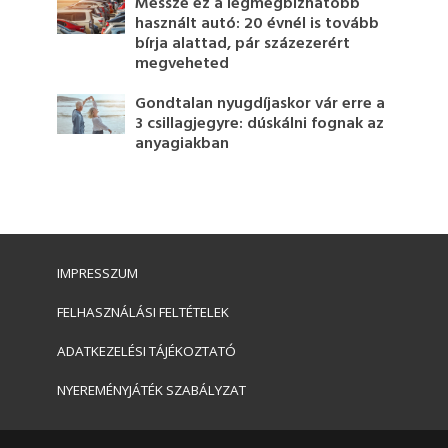
Messze ez a legmegbízhatóbb
használt autó: 20 évnél is tovább
bírja alattad, pár százezerért
megveheted
Gondtalan nyugdíjaskor vár erre a
3 csillagjegyre: dúskálni fognak az
anyagiakban
IMPRESSZUM
FELHASZNÁLÁSI FELTÉTELEK
ADATKEZELÉSI TÁJÉKOZTATÓ
NYEREMÉNYJÁTÉK SZABÁLYZAT