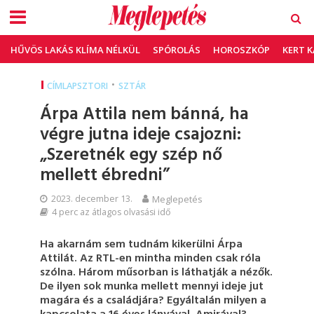
HŰVÖS LAKÁS KLÍMA NÉLKÜL
SPÓROLÁS
HOROSZKÓP
KERT 
•
CÍMLAPSZTORI
SZTÁR
Árpa Attila nem bánná, ha
végre jutna ideje csajozni:
„Szeretnék egy szép nő
mellett ébredni”
2023. december 13.
Meglepetés
4 perc az átlagos olvasási idő
Ha akarnám sem tudnám kikerülni Árpa
Attilát. Az RTL-en mintha minden csak róla
szólna. Három műsorban is láthatják a nézők.
De ilyen sok munka mellett mennyi ideje jut
magára és a családjára? Egyáltalán milyen a