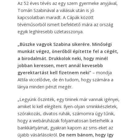
Az 52 éves tévés az egy szem gyermeke anyjával,
Tomán Szabinával a válásuk után is jó
kapcsolatban maradt. A Cápák között
tévéműsorból ismert befektető mára az ország
egyik leghíresebb üzletasszonya.
„Büszke vagyok Szabina sikerére. Minőségi
munkát végez, önerőből építette fel a cégét,
a birodalmát. Drukkolok neki, hogy minél
jobban keressen, mert annál kevesebb
gyerektartást kell fizetnem neki”
– mondja
Attila viccelődve, de én tudom, hogy számára a
lánya minden pénzt megér.
„Legyünk őszinték, egy tininek már vannak igényei,
amiket ki kell elégíteni. Ilyen-olyan sminkkészletek,
szórakozás, divatos ruhák, számomra úgy tűnik,
hogy a webáruházak folyamatosan beterhelik a
bankkártyámat, gyakran kapom az sms-eket az
újabb vásárlásokról.
De nem bánom, hogy így