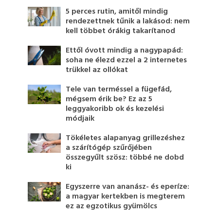
5 perces rutin, amitől mindig
rendezettnek tűnik a lakásod: nem
kell többet órákig takarítanod
Ettől óvott mindig a nagypapád:
soha ne élezd ezzel a 2 internetes
trükkel az ollókat
Tele van terméssel a fügefád,
mégsem érik be? Ez az 5
leggyakoribb ok és kezelési
módjaik
Tökéletes alapanyag grillezéshez
a szárítógép szűrőjében
összegyűlt szösz: többé ne dobd
ki
Egyszerre van ananász- és eperíze:
a magyar kertekben is megterem
ez az egzotikus gyümölcs