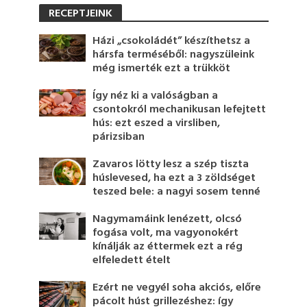
RECEPTJEINK
Házi „csokoládét” készíthetsz a
hársfa terméséből: nagyszüleink
még ismerték ezt a trükköt
Így néz ki a valóságban a
csontokról mechanikusan lefejtett
hús: ezt eszed a virsliben,
párizsiban
Zavaros lötty lesz a szép tiszta
húslevesed, ha ezt a 3 zöldséget
teszed bele: a nagyi sosem tenné
Nagymamáink lenézett, olcsó
fogása volt, ma vagyonokért
kínálják az éttermek ezt a rég
elfeledett ételt
Ezért ne vegyél soha akciós, előre
pácolt húst grillezéshez: így