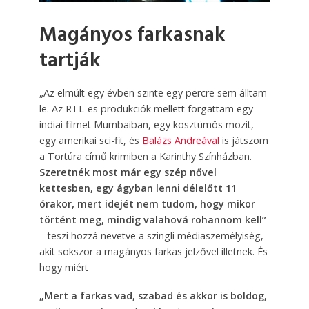
Magányos farkasnak
tartják
„Az elmúlt egy évben szinte egy percre sem álltam
le. Az RTL-es produkciók mellett forgattam egy
indiai filmet Mumbaiban, egy kosztümös mozit,
egy amerikai sci-fit, és
Balázs Andreával
is játszom
a Tortúra című krimiben a Karinthy Színházban.
Szeretnék most már egy szép nővel
kettesben, egy ágyban lenni délelőtt 11
órakor, mert idejét nem tudom, hogy mikor
történt meg, mindig valahová rohannom kell”
– teszi hozzá nevetve a szingli médiaszemélyiség,
akit sokszor a magányos farkas jelzővel illetnek. És
hogy miért
„Mert a farkas vad, szabad és akkor is boldog,