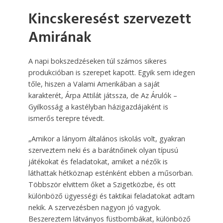
Kincskeresést szervezett
Amirának
A napi bokszedzéseken túl számos sikeres
produkcióban is szerepet kapott. Egyik sem idegen
tőle, hiszen a Valami Amerikában a saját
karakterét, Árpa Attilát játssza, de Az Árulók –
Gyilkosság a kastélyban házigazdájaként is
ismerős terepre tévedt.
„Amikor a lányom általános iskolás volt, gyakran
szerveztem neki és a barátnőinek olyan típusú
játékokat és feladatokat, amiket a nézők is
láthattak hétköznap esténként ebben a műsorban.
Többször elvittem őket a Szigetközbe, és ott
különböző ügyességi és taktikai feladatokat adtam
nekik. A szervezésben nagyon jó vagyok.
Beszereztem látványos füstbombákat, különböző