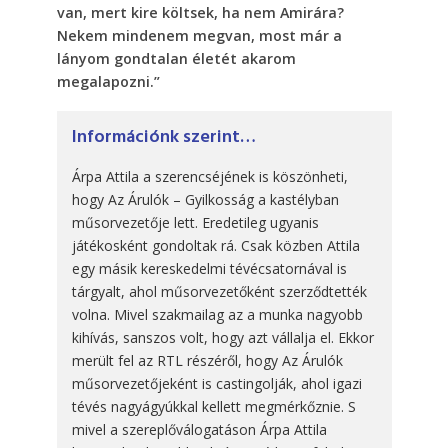
van, mert kire költsek, ha nem Amirára?
Nekem mindenem megvan, most már a
lányom gondtalan életét akarom
megalapozni.”
Információnk szerint…
Árpa Attila a szerencséjének is köszönheti,
hogy Az Árulók – Gyilkosság a kastélyban
műsorvezetője lett. Eredetileg ugyanis
játékosként gondoltak rá. Csak közben Attila
egy másik kereskedelmi tévécsatornával is
tárgyalt, ahol műsorvezetőként szerződtették
volna. Mivel szakmailag az a munka nagyobb
kihívás, sanszos volt, hogy azt vállalja el. Ekkor
merült fel az RTL részéről, hogy Az Árulók
műsorvezetőjeként is castingolják, ahol igazi
tévés nagyágyúkkal kellett megmérkőznie. S
mivel a szereplőválogatáson Árpa Attila