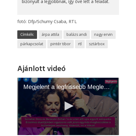
bizonyult a legjobbnak, így övé lett a feladat.
fotó: Dfp/Schumy Csaba, RTL
Címkék:
árpa attila
balázs andi
nagy ervin
párkapcsolat
pintér tibor
rtl
sztárbox
Ajánlott videó
Megjelent a legfrissebb Meglepetés! - 2026.06.02.