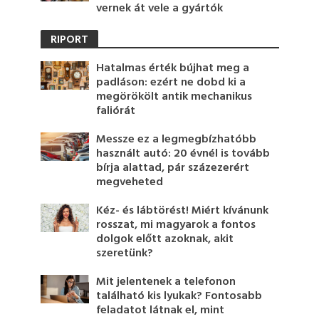
vernek át vele a gyártók
RIPORT
Hatalmas érték bújhat meg a
padláson: ezért ne dobd ki a
megörökölt antik mechanikus
faliórát
Messze ez a legmegbízhatóbb
használt autó: 20 évnél is tovább
bírja alattad, pár százezerért
megveheted
Kéz- és lábtörést! Miért kívánunk
rosszat, mi magyarok a fontos
dolgok előtt azoknak, akit
szeretünk?
Mit jelentenek a telefonon
található kis lyukak? Fontosabb
feladatot látnak el, mint