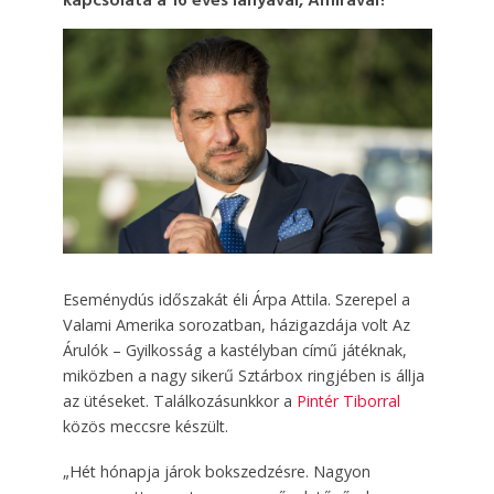
kapcsolata a 16 éves lányával, Amirával?
Eseménydús időszakát éli Árpa Attila. Szerepel a
Valami Amerika sorozatban, házigazdája volt Az
Árulók – Gyilkosság a kastélyban című játéknak,
miközben a nagy sikerű Sztárbox ringjében is állja
az ütéseket. Találkozásunkkor a
Pintér Tiborral
közös meccsre készült.
„Hét hónapja járok bokszedzésre. Nagyon