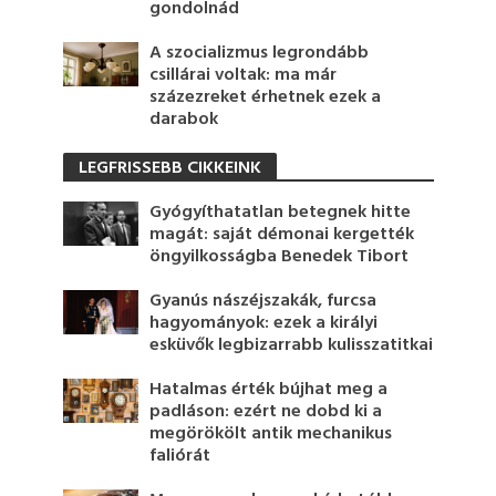
gondolnád
A szocializmus legrondább
csillárai voltak: ma már
százezreket érhetnek ezek a
darabok
LEGFRISSEBB CIKKEINK
Gyógyíthatatlan betegnek hitte
magát: saját démonai kergették
öngyilkosságba Benedek Tibort
Gyanús nászéjszakák, furcsa
hagyományok: ezek a királyi
esküvők legbizarrabb kulisszatitkai
Hatalmas érték bújhat meg a
padláson: ezért ne dobd ki a
megörökölt antik mechanikus
faliórát