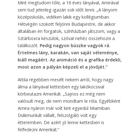
Mint megtudom tőle, a 16 éves lányával, Amirával
sem tud jelenleg igazán sok időt lenni. „A lányom
középiskolás, vidéken lakik egy kollégiumban.
Hétvégén szokott feljönni Budapestre, de akkor
általában én forgatok, színházban játszom, vagy a
Sztárboxra készülök, szóval nehéz összehozni a
találkozót.
Pedig nagyon büszke vagyok rá.
Értelmes lány, karakán, van saját véleménye,
kiáll magáért. Az animáció és a grafika érdekli,
most azon a pályán képzeli el a jövőjét.”
Attila régebben mesélt nekem arról, hogy nagy
álma a lányával kettesben egy lakókocsival
körbeutazni Amerikát. „Sajnos ez még nem
valósult meg, de nem mondtam le róla. Egyébként
Amira nyáron már volt kint egyedül Miamiban.
Diákmunkát vállalt, felszolgáló volt egy
étteremben. De azért jó lenne kettesben is
felfedezni Amerikát.”