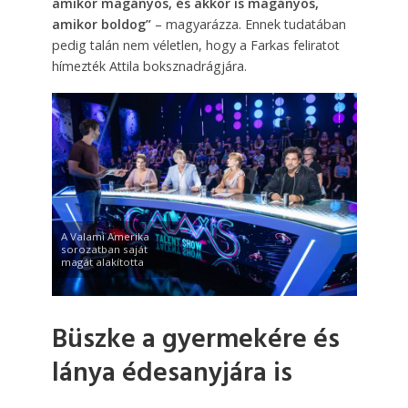
amikor magányos, és akkor is magányos,
amikor boldog”
– magyarázza. Ennek tudatában
pedig talán nem véletlen, hogy a Farkas feliratot
hímezték Attila boksznadrágjára.
A Valami Amerika
sorozatban saját
magát alakította
Büszke a gyermekére és
lánya édesanyjára is