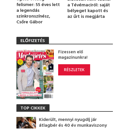
felismer: 55 éves lett
a Tévémaciról: saját
a legendás
bélyeget kapott és
szinkronszínész,
az űrt is megjárta
Csőre Gábor
ELŐFIZETÉS
Fizessen elő
magazinunkra!
RÉSZLETEK
TOP CIKKEK
Kiderült, mennyi nyugdíj jár
átlagbér és 40 év munkaviszony