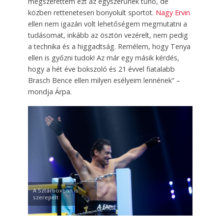
megszerettem ezt az egyszerűnek tűnő, de
közben rettenetesen bonyolult sportot.
Nagy Ervin
ellen nem igazán volt lehetőségem megmutatni a
tudásomat, inkább az ösztön vezérelt, nem pedig
a technika és a higgadtság. Remélem, hogy Tenya
ellen is győzni tudok! Az már egy másik kérdés,
hogy a hét éve bokszoló és 21 évvel fiatalabb
Brasch Bence ellen milyen esélyeim lennének” –
mondja Árpa.
A Sztárboxban is
szerepelt