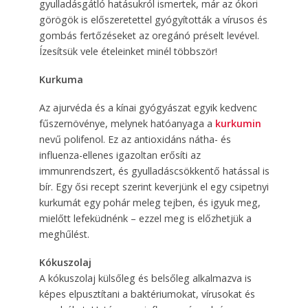
gyulladásgátló hatásukról ismertek, már az ókori
görögök is előszeretettel gyógyították a vírusos és
gombás fertőzéseket az oregánó préselt levével.
Ízesítsük vele ételeinket minél többször!
Kurkuma
Az ajurvéda és a kínai gyógyászat egyik kedvenc
fűszernövénye, melynek hatóanyaga a
kurkumin
nevű polifenol. Ez az antioxidáns nátha- és
influenza-ellenes igazoltan erősíti az
immunrendszert, és gyulladáscsökkentő hatással is
bír. Egy ősi recept szerint keverjünk el egy csipetnyi
kurkumát egy pohár meleg tejben, és igyuk meg,
mielőtt lefeküdnénk – ezzel meg is előzhetjük a
meghűlést.
Kókuszolaj
A kókuszolaj külsőleg és belsőleg alkalmazva is
képes elpusztítani a baktériumokat, vírusokat és