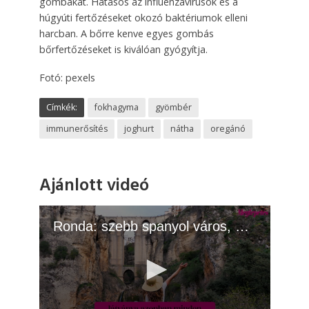
gombákat. Hatásos az influenzavírusok és a
húgyúti fertőzéseket okozó baktériumok elleni
harcban. A bőrre kenve egyes gombás
bőrfertőzéseket is kiválóan gyógyítja.
Fotó: pexels
Címkék:
fokhagyma
gyömbér
immunerősítés
joghurt
nátha
oregánó
Ajánlott videó
Ronda: szebb spanyol város, mint Madrid