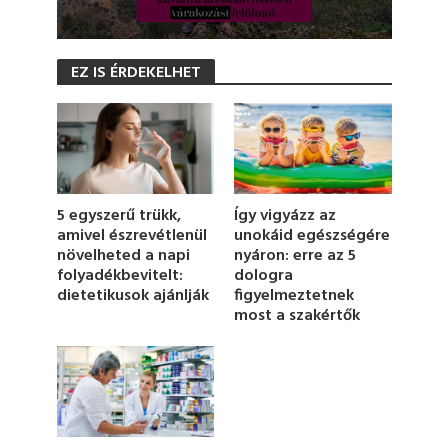
0
s
EZ IS ÉRDEKELHET
e
c
o
n
d
s
o
f
1
5 egyszerű trükk,
Így vigyázz az
m
amivel észrevétlenül
unokáid egészségére
i
növelheted a napi
nyáron: erre az 5
n
u
folyadékbevitelt:
dologra
t
dietetikusok ajánlják
figyelmeztetnek
e
most a szakértők
,
2
4
s
e
c
o
n
d