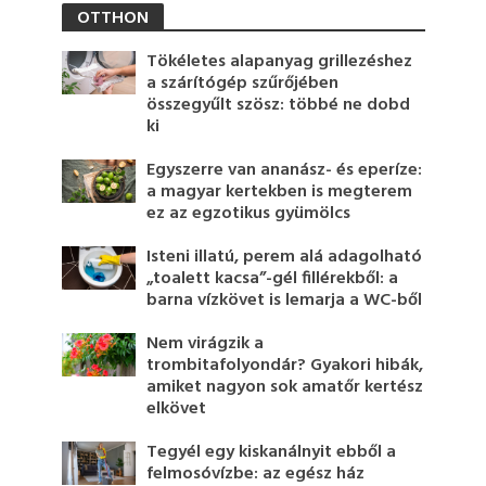
OTTHON
Tökéletes alapanyag grillezéshez
a szárítógép szűrőjében
összegyűlt szösz: többé ne dobd
ki
Egyszerre van ananász- és eperíze:
a magyar kertekben is megterem
ez az egzotikus gyümölcs
Isteni illatú, perem alá adagolható
„toalett kacsa”-gél fillérekből: a
barna vízkövet is lemarja a WC-ből
Nem virágzik a
trombitafolyondár? Gyakori hibák,
amiket nagyon sok amatőr kertész
elkövet
Tegyél egy kiskanálnyit ebből a
felmosóvízbe: az egész ház