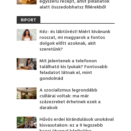
egyszerű recept, amit pillanatok
alatt összedobhatsz fillérekből
RIPORT
Kéz- és lábtörést! Miért kívánunk
rosszat, mi magyarok a fontos
dolgok előtt azoknak, akit
szeretünk?
Mit jelentenek a telefonon
található kis lyukak? Fontosabb
feladatot látnak el, mint
gondolnád
A szocializmus legrondább
csillárai voltak: ma már
százezreket érhetnek ezek a
darabok
Hűvös erdei kirándulások unokával
kisvasutakon: ez a 9 legszebb