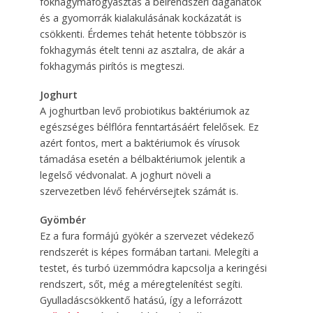
fokhagymafogyasztás a bélrendszeri daganatok
és a gyomorrák kialakulásának kockázatát is
csökkenti. Érdemes tehát hetente többször is
fokhagymás ételt tenni az asztalra, de akár a
fokhagymás pirítós is megteszi.
Joghurt
A joghurtban levő probiotikus baktériumok az
egészséges bélflóra fenntartásáért felelősek. Ez
azért fontos, mert a baktériumok és vírusok
támadása esetén a bélbaktériumok jelentik a
legelső védvonalat. A joghurt növeli a
szervezetben lévő fehérvérsejtek számát is.
Gyömbér
Ez a fura formájú gyökér a szervezet védekező
rendszerét is képes formában tartani. Melegíti a
testet, és turbó üzemmódra kapcsolja a keringési
rendszert, sőt, még a méregtelenítést segíti.
Gyulladáscsökkentő hatású, így a leforrázott