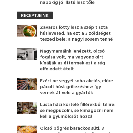
napokig jó illatú lesz tőle
RECEPTJEINK
Zavaros lötty lesz a szép tiszta
húslevesed, ha ezt a 3 zöldséget
teszed bele: a nagyi sosem tenné
Nagymamáink lenézett, olcsó
fogása volt, ma vagyonokért
kínálják az éttermek ezt a rég
elfeledett ételt
Ezért ne vegyél soha akciós, előre
pácolt húst grillezéshez: így
vernek át vele a gyártók
Lusta házi körtelé fillérekből télire:
se megpucolni, se kimagozni nem
kell a gyümölcsöt hozzá
Olcsó bögrés barackos süti: 3