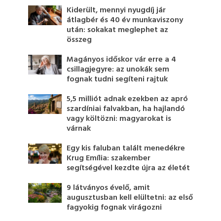
Kiderült, mennyi nyugdíj jár
átlagbér és 40 év munkaviszony
után: sokakat meglephet az
összeg
Magányos időskor vár erre a 4
csillagjegyre: az unokák sem
fognak tudni segíteni rajtuk
5,5 milliót adnak ezekben az apró
szardíniai falvakban, ha hajlandó
vagy költözni: magyarokat is
várnak
Egy kis faluban talált menedékre
Krug Emília: szakember
segítségével kezdte újra az életét
9 látványos évelő, amit
augusztusban kell elültetni: az első
fagyokig fognak virágozni