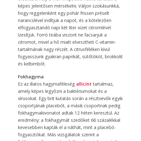
képes jelentősen mérsékelni. Váljon szokásunkká,
hogy reggelenként egy pohár frissen préselt
narancslével indítjuk a napot, és a kötelezően
elfogyasztandó napi két liter vizet citromlével
ízesítjük. Forró teába viszont ne facsarjuk a
citromot, mivel a hő miatt elvesztheti C-vitamin-
tartalmának nagy részét. A citrusféléken kívül
fogyasszunk gyakran paprikát, sütőtököt, brokkolit
és kelbimbót.
Fokhagyma
Ez az illatos hagymaféleség
allicint
tartalmaz,
amely képes legyőzni a baktériumokat és a
vírusokat. Egy brit kutatás során a résztvevők egyik
csoportjának placebót, a másik csoportnak pedig
fokhagymakivonatot adtak 12 héten keresztül. Az
eredmény: a fokhagymát szedőket 66 százalékkal
kevesebben kapták el a náthát, mint a placebó-
fogyasztókat. Más vizsgálatok szerint a