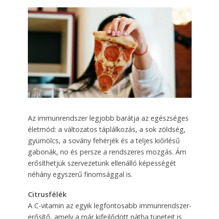
Az immunrendszer legjobb barátja az egészséges
életmód: a változatos táplálkozás, a sok zöldség,
gyümölcs, a sovány fehérjék és a teljes kiőrlésű
gabonák, no és persze a rendszeres mozgás. Ám
erősíthetjük szervezetünk ellenálló képességét
néhány egyszerű finomsággal is.
Citrusfélék
A C-vitamin az egyik legfontosabb immunrendszer-
erősítő, amely a már kifejlődött nátha tüneteit is