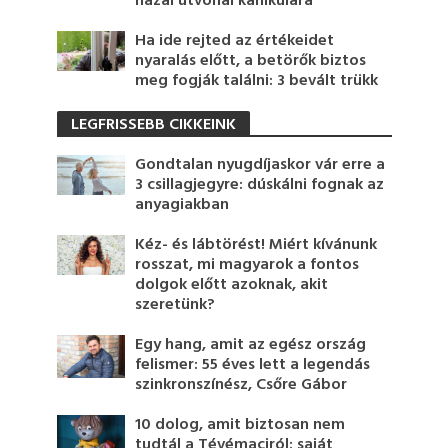
hazai útvonal kánikulára
Ha ide rejted az értékeidet
nyaralás előtt, a betörők biztos
meg fogják találni: 3 bevált trükk
LEGFRISSEBB CIKKEINK
Gondtalan nyugdíjaskor vár erre a
3 csillagjegyre: dúskálni fognak az
anyagiakban
Kéz- és lábtörést! Miért kívánunk
rosszat, mi magyarok a fontos
dolgok előtt azoknak, akit
szeretünk?
Egy hang, amit az egész ország
felismer: 55 éves lett a legendás
szinkronszínész, Csőre Gábor
10 dolog, amit biztosan nem
tudtál a Tévémaciról: saját