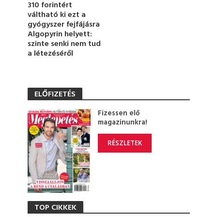
310 forintért
s
váltható ki ezt a
gyógyszer fejfájásra
Algopyrin helyett:
szinte senki nem tud
a létezéséről
ELŐFIZETÉS
Fizessen elő
magazinunkra!
RÉSZLETEK
TOP CIKKEK