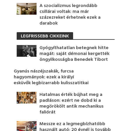
A szocializmus legrondább
csillárai voltak: ma már
százezreket érhetnek ezek a
darabok
LEGFRISSEBB CIKKEINK
Gyógyíthatatlan betegnek hitte
magát: saját démonai kergették
öngyilkosságba Benedek Tibort
Gyanús nászéjszakák, furcsa
hagyományok: ezek a királyi
esküvők legbizarrabb kulisszatitkai
Hatalmas érték bújhat meg a
padláson: ezért ne dobd ki a
megörökölt antik mechanikus
faliórát
Messze ez a legmegbízhatóbb
használt autó: 20 évnél is tovább