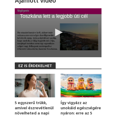
Ajánlott videó
Toszkána lett a legjobb úti cél
0
s
EZ IS ÉRDEKELHET
e
c
o
n
d
s
o
f
1
5 egyszerű trükk,
Így vigyázz az
m
amivel észrevétlenül
unokáid egészségére
i
növelheted a napi
nyáron: erre az 5
n