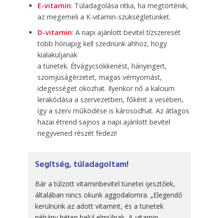
E-vitamin
: Túladagolása ritka, ha megtörténik,
az megemeli a K-vitamin-szükségletünket.
D-vitamin
: A napi ajánlott bevitel tízszeresét
több hónapig kell szednünk ahhoz, hogy
kialakuljanak
a tünetek. Étvágycsökkenést, hányingert,
szomjúságérzetet, magas vérnyomást,
idegességet okozhat. Ilyenkor nő a kalcium
lerakódása a szervezetben, főként a vesében,
így a szerv működése is károsodhat. Az átlagos
hazai étrend sajnos a napi ajánlott bevitel
negyvened részét fedezi!
Segítség, túladagoltam!
Bár a túlzott vitaminbevitel tünetei ijesztőek,
általában nincs okunk aggodalomra. „Elegendő
kerülnünk az adott vitamint, és a tünetek
néhány héten belül elmúlnak, A-vitamin