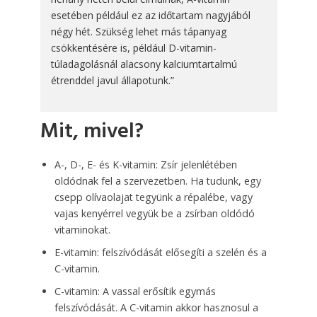
esetében például ez az időtartam nagyjából
négy hét. Szükség lehet más tápanyag
csökkentésére is, például D-vitamin-
túladagolásnál alacsony kalciumtartalmú
étrenddel javul állapotunk.”
Mit, mivel?
A-, D-, E- és K-vitamin: Zsír jelenlétében
oldódnak fel a szervezetben. Ha tudunk, egy
csepp olívaolajat tegyünk a répalébe, vagy
vajas kenyérrel vegyük be a zsírban oldódó
vitaminokat.
E-vitamin: felszívódását elősegíti a szelén és a
C-vitamin.
C-vitamin: A vassal erősítik egymás
felszívódását. A C-vitamin akkor hasznosul a