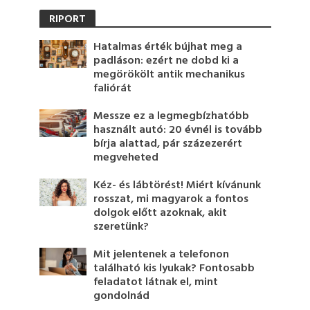
RIPORT
Hatalmas érték bújhat meg a
padláson: ezért ne dobd ki a
megörökölt antik mechanikus
faliórát
Messze ez a legmegbízhatóbb
használt autó: 20 évnél is tovább
bírja alattad, pár százezerért
megveheted
Kéz- és lábtörést! Miért kívánunk
rosszat, mi magyarok a fontos
dolgok előtt azoknak, akit
szeretünk?
Mit jelentenek a telefonon
található kis lyukak? Fontosabb
feladatot látnak el, mint
gondolnád