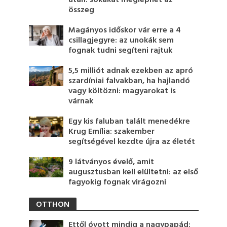
után: sokakat meglephet az
összeg
Magányos időskor vár erre a 4
csillagjegyre: az unokák sem
fognak tudni segíteni rajtuk
5,5 milliót adnak ezekben az apró
szardíniai falvakban, ha hajlandó
vagy költözni: magyarokat is
várnak
Egy kis faluban talált menedékre
Krug Emília: szakember
segítségével kezdte újra az életét
9 látványos évelő, amit
augusztusban kell elültetni: az első
fagyokig fognak virágozni
OTTHON
Ettől óvott mindig a nagypapád: