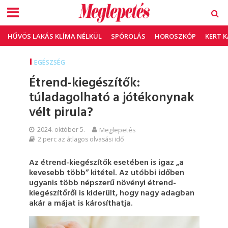
HŰVÖS LAKÁS KLÍMA NÉLKÜL
SPÓROLÁS
HOROSZKÓP
KERT 
EGÉSZSÉG
Étrend-kiegészítők:
túladagolható a jótékonynak
vélt pirula?
2024. október 5.
Meglepetés
2 perc az átlagos olvasási idő
Az étrend-kiegészítők esetében is igaz „a
kevesebb több” kitétel. Az utóbbi időben
ugyanis több népszerű növényi étrend-
kiegészítőről is kiderült, hogy nagy adagban
akár a májat is károsíthatja.