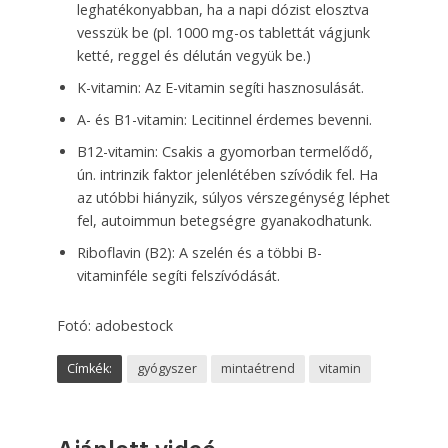
leghatékonyabban, ha a napi dózist elosztva
vesszük be (pl. 1000 mg-os tablettát vágjunk
ketté, reggel és délután vegyük be.)
K-vitamin: Az E-vitamin segíti hasznosulását.
A- és B1-vitamin: Lecitinnel érdemes bevenni.
B12-vitamin: Csakis a gyomorban termelődő,
ún. intrinzik faktor jelenlétében szívódik fel. Ha
az utóbbi hiányzik, súlyos vérszegénység léphet
fel, autoimmun betegségre gyanakodhatunk.
Riboflavin (B2): A szelén és a többi B-
vitaminféle segíti felszívódását.
Fotó: adobestock
Címkék:
gyógyszer
mintaétrend
vitamin