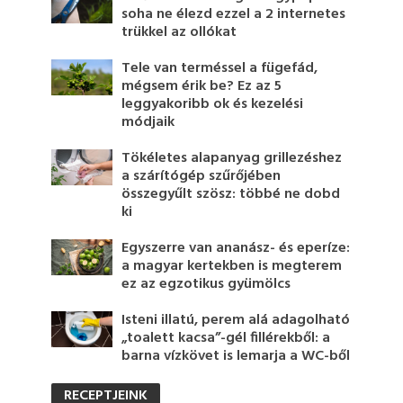
soha ne élezd ezzel a 2 internetes
trükkel az ollókat
Tele van terméssel a fügefád,
mégsem érik be? Ez az 5
leggyakoribb ok és kezelési
módjaik
Tökéletes alapanyag grillezéshez
a szárítógép szűrőjében
összegyűlt szösz: többé ne dobd
ki
Egyszerre van ananász- és eperíze:
a magyar kertekben is megterem
ez az egzotikus gyümölcs
Isteni illatú, perem alá adagolható
„toalett kacsa”-gél fillérekből: a
barna vízkövet is lemarja a WC-ből
RECEPTJEINK