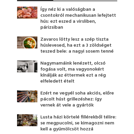
Így néz ki a valóságban a
csontokról mechanikusan lefejtett
hús: ezt eszed a virsliben,
párizsiban
Zavaros lötty lesz a szép tiszta
húslevesed, ha ezt a 3 zöldséget
teszed bele: a nagyi sosem tenné
Nagymamáink lenézett, olcsó
fogása volt, ma vagyonokért
kínálják az éttermek ezt a rég
elfeledett ételt
Ezért ne vegyél soha akciós, előre
pácolt húst grillezéshez: így
vernek át vele a gyártók
Lusta házi körtelé fillérekből télire:
se megpucolni, se kimagozni nem
kell a gyümölcsöt hozzá