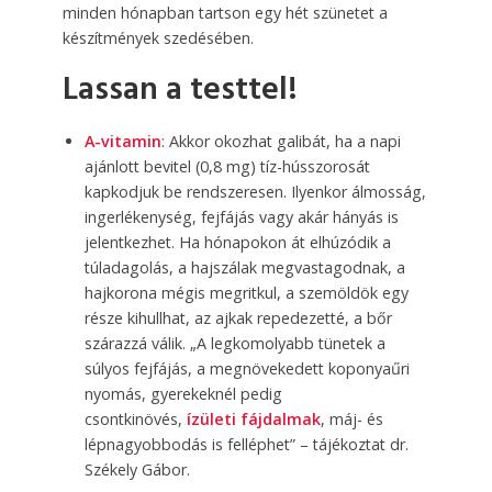
minden hónapban tartson egy hét szünetet a
készítmények szedésében.
Lassan a testtel!
A-vitamin
: Akkor okozhat galibát, ha a napi
ajánlott bevitel (0,8 mg) tíz-hússzorosát
kapkodjuk be rendszeresen. Ilyenkor álmosság,
ingerlékenység, fejfájás vagy akár hányás is
jelentkezhet. Ha hónapokon át elhúzódik a
túladagolás, a hajszálak megvastagodnak, a
hajkorona mégis megritkul, a szemöldök egy
része kihullhat, az ajkak repedezetté, a bőr
szárazzá válik. „A legkomolyabb tünetek a
súlyos fejfájás, a megnövekedett koponyaűri
nyomás, gyerekeknél pedig
csontkinövés,
ízületi fájdalmak
, máj- és
lépnagyobbodás is felléphet” – tájékoztat dr.
Székely Gábor.