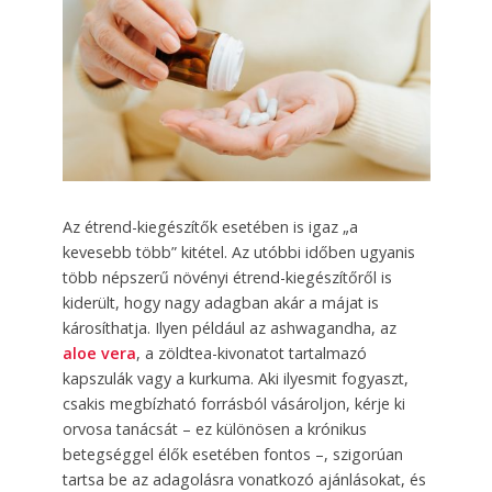
Az étrend-kiegészítők esetében is igaz „a
kevesebb több” kitétel. Az utóbbi időben ugyanis
több népszerű növényi étrend-kiegészítőről is
kiderült, hogy nagy adagban akár a májat is
károsíthatja. Ilyen például az ashwagandha, az
aloe vera
, a zöldtea-kivonatot tartalmazó
kapszulák vagy a kurkuma. Aki ilyesmit fogyaszt,
csakis megbízható forrásból vásároljon, kérje ki
orvosa tanácsát – ez különösen a krónikus
betegséggel élők esetében fontos –, szigorúan
tartsa be az adagolásra vonatkozó ajánlásokat, és