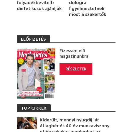
u
folyadékbevitelt:
dologra
t
dietetikusok ajánlják
figyelmeztetnek
e
most a szakértők
,
2
5
s
e
ELŐFIZETÉS
c
o
n
Fizessen elő
d
magazinunkra!
s
RÉSZLETEK
TOP CIKKEK
Kiderült, mennyi nyugdíj jár
átlagbér és 40 év munkaviszony