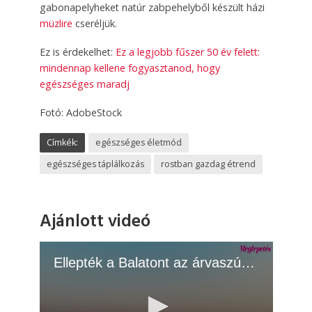
gabonapelyheket natúr zabpehelyből készült házi
müzlire
cseréljük.
Ez is érdekelhet:
Ez a legjobb fűszer 50 év felett:
mindennap kellene fogyasztanod, hogy
egészséges maradj
Fotó: AdobeStock
Címkék:
egészséges életmód
egészséges táplálkozás
rostban gazdag étrend
Ajánlott videó
Ellepték a Balatont az árvaszúnyogok