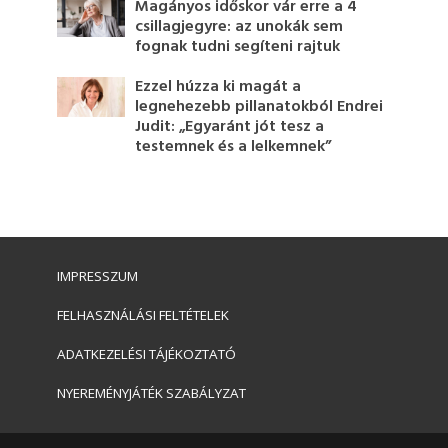
Magányos időskor vár erre a 4
csillagjegyre: az unokák sem
fognak tudni segíteni rajtuk
Ezzel húzza ki magát a
legnehezebb pillanatokból Endrei
Judit: „Egyaránt jót tesz a
testemnek és a lelkemnek”
IMPRESSZUM
FELHASZNÁLÁSI FELTÉTELEK
ADATKEZELÉSI TÁJÉKOZTATÓ
NYEREMÉNYJÁTÉK SZABÁLYZAT