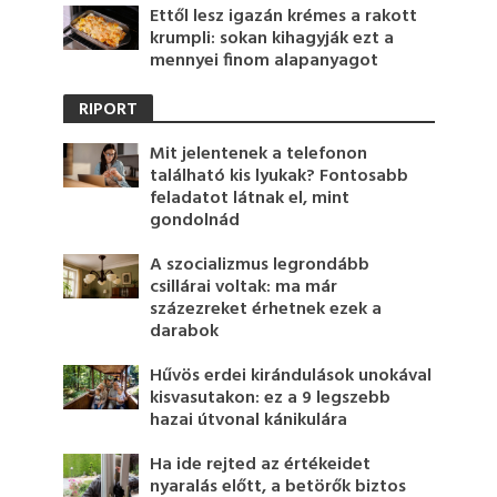
Ettől lesz igazán krémes a rakott
krumpli: sokan kihagyják ezt a
mennyei finom alapanyagot
RIPORT
Mit jelentenek a telefonon
található kis lyukak? Fontosabb
feladatot látnak el, mint
gondolnád
A szocializmus legrondább
csillárai voltak: ma már
százezreket érhetnek ezek a
darabok
Hűvös erdei kirándulások unokával
kisvasutakon: ez a 9 legszebb
hazai útvonal kánikulára
Ha ide rejted az értékeidet
nyaralás előtt, a betörők biztos