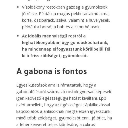
Vízoldékony rostokban gazdag a gyümölcsök
jó része. Például a magas pektintartalmú alma,
körte, őszibarack, szilva, valamint a hüvelyesek,
például a borsó, a bab és a csonthéjasok.
Az ideális mennyiségű rostról a
leghatékonyabban úgy gondoskodhatunk,
ha mindennap elfogyasztunk körülbelül fél
kiló friss zöldséget, gyümölcsöt.
A gabona is fontos
Egyes kutatások arra is rámutattak, hogy a
gabonafélékből származó rostok gyorsan képesek
igen kedvező egészségügyi hatást kiváltani. Épp
ezért amellett, hogy az egészséges táplálkozással
kapcsolatos ajánlásoknak megfelelően igyekszünk
minél több zöldséget, gyümölcsöt enni, jó ötlet, ha
a fehér kenyeret teljes kiőrlésűre, a cukros