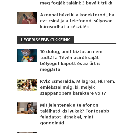
meg fogják találni: 3 bevált trükk
Azonnal húzd ki a konektorból, ha
ezt csinálja a telefonod: súlyosan
károsodhat a készülék
LEGFRISSEBB CIKKEINK
10 dolog, amit biztosan nem
tudtál a Tévémaciról: saját
bélyeget kapott és az űrt is
megjárta
KVÍZ Esmeralda, Milagros, Hürrem:
emlékszel még, ki, melyik
szappanopera karaktere volt?
Mit jelentenek a telefonon
található kis lyukak? Fontosabb
feladatot látnak el, mint
gondolnád