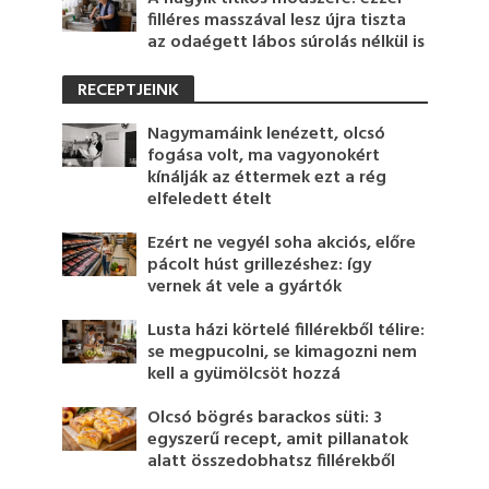
filléres masszával lesz újra tiszta
az odaégett lábos súrolás nélkül is
RECEPTJEINK
Nagymamáink lenézett, olcsó
fogása volt, ma vagyonokért
kínálják az éttermek ezt a rég
elfeledett ételt
Ezért ne vegyél soha akciós, előre
pácolt húst grillezéshez: így
vernek át vele a gyártók
Lusta házi körtelé fillérekből télire:
se megpucolni, se kimagozni nem
kell a gyümölcsöt hozzá
Olcsó bögrés barackos süti: 3
egyszerű recept, amit pillanatok
alatt összedobhatsz fillérekből