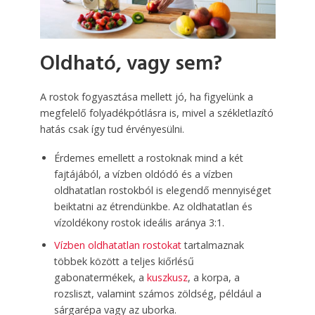
Oldható, vagy sem?
A rostok fogyasztása mellett jó, ha figyelünk a
megfelelő folyadékpótlásra is, mivel a székletlazító
hatás csak így tud érvényesülni.
Érdemes emellett a rostoknak mind a két
fajtájából, a vízben oldódó és a vízben
oldhatatlan rostokból is elegendő mennyiséget
beiktatni az étrendünkbe. Az oldhatatlan és
vízoldékony rostok ideális aránya 3:1.
Vízben oldhatatlan rostokat
tartalmaznak
többek között a teljes kiőrlésű
gabonatermékek, a
kuszkusz
, a korpa, a
rozsliszt, valamint számos zöldség, például a
sárgarépa vagy az uborka.