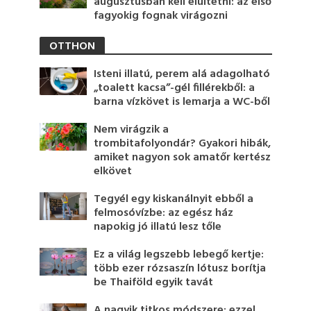
augusztusban kell elültetni: az első
fagyokig fognak virágozni
OTTHON
Isteni illatú, perem alá adagolható
„toalett kacsa”-gél fillérekből: a
barna vízkövet is lemarja a WC-ből
Nem virágzik a
trombitafolyondár? Gyakori hibák,
amiket nagyon sok amatőr kertész
elkövet
Tegyél egy kiskanálnyit ebből a
felmosóvízbe: az egész ház
napokig jó illatú lesz tőle
Ez a világ legszebb lebegő kertje:
több ezer rózsaszín lótusz borítja
be Thaiföld egyik tavát
A nagyik titkos módszere: ezzel