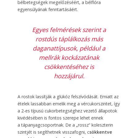
bélbetegségek megelőzéséért, a bélflóra
egyensúlyának fenntartásáért.
Egyes felmérések szerint a
rostdús táplálkozás más
daganattípusok, például a
mellrák kockázatának
csökkentéséhez is
hozzájárul.
A rostok lassítják a glükóz felszívódását. Emiatt az
ételek lassabban emelik meg a vércukorszintet, így
a 2-es típusú cukorbetegséghez vezető állapotok
kivédésében is fontos szerepe lehet ennek
a tápanyagcsoportnak. De a „rossz” koleszterin
szintjét is segíthetnek visszafogni, c
sökkentve