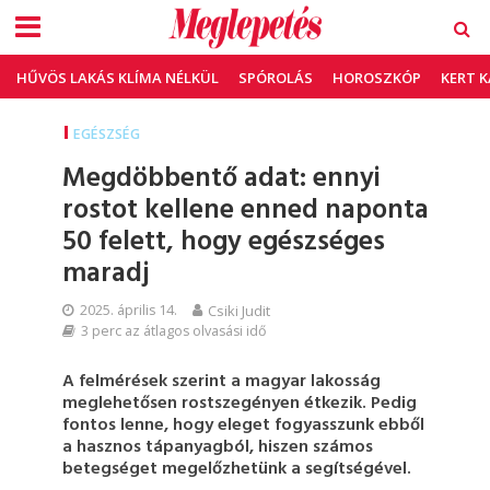
HŰVÖS LAKÁS KLÍMA NÉLKÜL
SPÓROLÁS
HOROSZKÓP
KERT 
EGÉSZSÉG
Megdöbbentő adat: ennyi
rostot kellene enned naponta
50 felett, hogy egészséges
maradj
2025. április 14.
Csiki Judit
3 perc az átlagos olvasási idő
A felmérések szerint a magyar lakosság
meglehetősen rostszegényen étkezik. Pedig
fontos lenne, hogy eleget fogyasszunk ebből
a hasznos tápanyagból, hiszen számos
betegséget megelőzhetünk a segítségével.