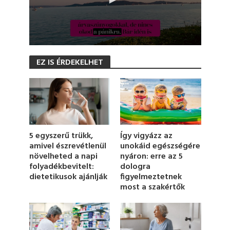
0
s
EZ IS ÉRDEKELHET
e
c
o
n
d
s
o
f
1
5 egyszerű trükk,
Így vigyázz az
m
amivel észrevétlenül
unokáid egészségére
i
növelheted a napi
nyáron: erre az 5
n
u
folyadékbevitelt:
dologra
t
dietetikusok ajánlják
figyelmeztetnek
e
most a szakértők
,
1
9
s
e
c