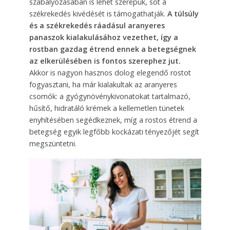
szabályozásában is lehet szerepük, sőt a
székrekedés kivédését is támogathatják.
A túlsúly
és a székrekedés ráadásul aranyeres
panaszok kialakulásához vezethet, így a
rostban gazdag étrend ennek a betegségnek
az elkerülésében is fontos szerephez jut.
Akkor is nagyon hasznos dolog elegendő rostot
fogyasztani, ha már kialakultak az aranyeres
csomók: a gyógynövénykivonatokat tartalmazó,
hűsítő, hidratáló krémek a kellemetlen tünetek
enyhítésében segédkeznek, míg a rostos étrend a
betegség egyik legfőbb kockázati tényezőjét segít
megszüntetni.