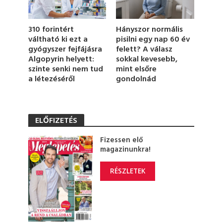
o
n
d
310 forintért
Hányszor normális
s
váltható ki ezt a
pisilni egy nap 60 év
gyógyszer fejfájásra
felett? A válasz
Algopyrin helyett:
sokkal kevesebb,
szinte senki nem tud
mint elsőre
a létezéséről
gondolnád
ELŐFIZETÉS
Fizessen elő
magazinunkra!
RÉSZLETEK