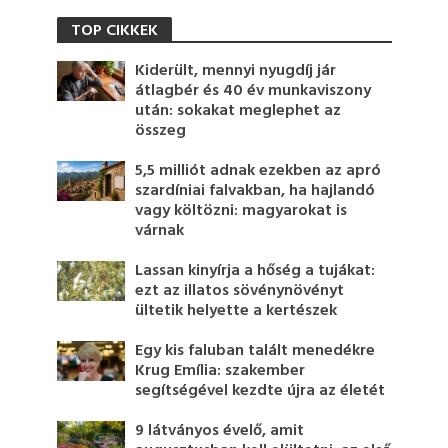
TOP CIKKEK
Kiderült, mennyi nyugdíj jár
átlagbér és 40 év munkaviszony
után: sokakat meglephet az
összeg
5,5 milliót adnak ezekben az apró
szardíniai falvakban, ha hajlandó
vagy költözni: magyarokat is
várnak
Lassan kinyírja a hőség a tujákat:
ezt az illatos sövénynövényt
ültetik helyette a kertészek
Egy kis faluban talált menedékre
Krug Emília: szakember
segítségével kezdte újra az életét
9 látványos évelő, amit