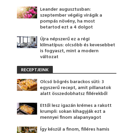
Leander augusztusban:
szeptember végéig virágik a
pompás növény, ha most
betartod ezt a 4 dolgot
Újra népszerű ez a régi
klímatípus: olcsóbb és kevesebbet
is fogyaszt, mint a modern
változat
RECEPTJEINK
Olcsó bögrés barackos süti: 3
egyszerű recept, amit pillanatok
alatt összedobhatsz fillérekből
Ettől lesz igazán krémes a rakott
krumpli: sokan kihagyják ezt a
mennyei finom alapanyagot
Így készül a finom, filléres hamis