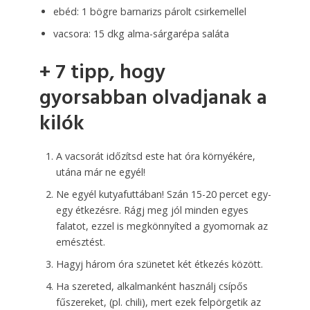
ebéd: 1 bögre barnarizs párolt csirkemellel
vacsora: 15 dkg alma-sárgarépa saláta
+ 7 tipp, hogy
gyorsabban olvadjanak a
kilók
A vacsorát időzítsd este hat óra környékére,
utána már ne egyél!
Ne egyél kutyafuttában! Szán 15-20 percet egy-
egy étkezésre. Rágj meg jól minden egyes
falatot, ezzel is megkönnyíted a gyomornak az
emésztést.
Hagyj három óra szünetet két étkezés között.
Ha szereted, alkalmanként használj csípős
fűszereket, (pl. chili), mert ezek felpörgetik az