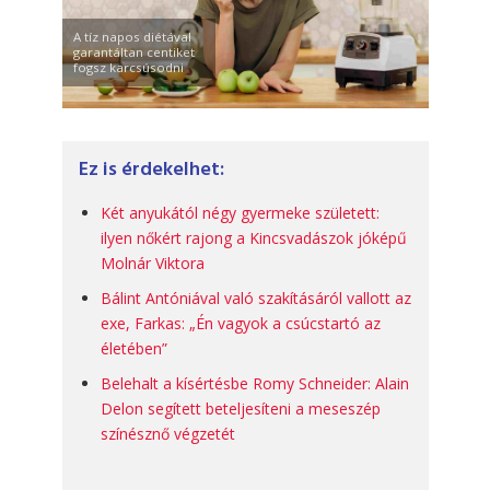
A tíz napos diétával
garantáltan centiket
fogsz karcsúsodni
Ez is érdekelhet:
Két anyukától négy gyermeke született:
ilyen nőkért rajong a Kincsvadászok jóképű
Molnár Viktora
Bálint Antóniával való szakításáról vallott az
exe, Farkas: „Én vagyok a csúcstartó az
életében”
Belehalt a kísértésbe Romy Schneider: Alain
Delon segített beteljesíteni a meseszép
színésznő végzetét