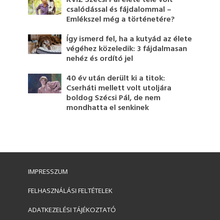
KVÍZ Szécsi Pál élete tele volt
csalódással és fájdalommal –
Emlékszel még a történetére?
Így ismerd fel, ha a kutyád az élete
végéhez közeledik: 3 fájdalmasan
nehéz és ordító jel
40 év után derült ki a titok:
Cserháti mellett volt utoljára
boldog Szécsi Pál, de nem
mondhatta el senkinek
IMPRESSZUM
FELHASZNÁLÁSI FELTÉTELEK
ADATKEZELÉSI TÁJÉKOZTATÓ