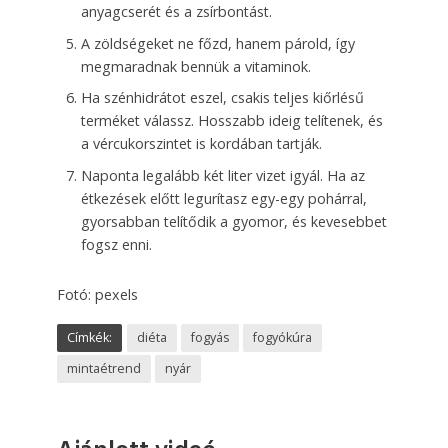
anyagcserét és a zsírbontást.
A zöldségeket ne főzd, hanem párold, így
megmaradnak bennük a vitaminok.
Ha szénhidrátot eszel, csakis teljes kiőrlésű
terméket válassz. Hosszabb ideig telítenek, és
a vércukorszintet is kordában tartják.
Naponta legalább két liter vizet igyál. Ha az
étkezések előtt legurítasz egy-egy pohárral,
gyorsabban telítődik a gyomor, és kevesebbet
fogsz enni.
Fotó: pexels
Címkék:
diéta
fogyás
fogyókúra
mintaétrend
nyár