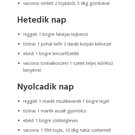
vacsora: omlett 2 tojásból, 5 dkg gombával
Hetedik nap
reggeli: 1 bögre fahéjas tejberizs
tízórai: 1 pohár kefir 2 darab korpás keksszel
ebéd: 1 bögre lencsefőzelék
vacsora: tonhalkonzerv 1 szelet teljes kiőrlésű
kenyérrel
Nyolcadik nap
reggeli: 1 marék müzlikeverék 1 bögre tejjel
tízórai: 1 marék aszalt gyümölcs
ebéd: 1 bögre zöldségleves
vacsora: 1 főtt tojás, 10 dkg natúr csirkemell