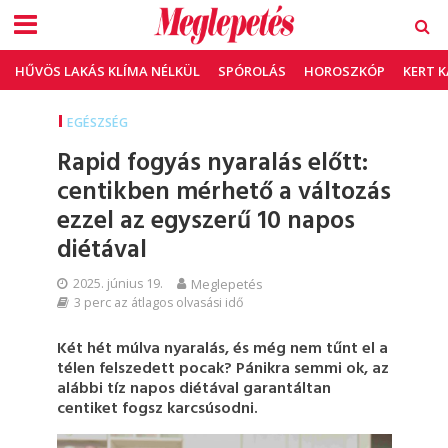
HŰVÖS LAKÁS KLÍMA NÉLKÜL
SPÓROLÁS
HOROSZKÓP
KERT 
EGÉSZSÉG
Rapid fogyás nyaralás előtt:
centikben mérhető a változás
ezzel az egyszerű 10 napos
diétával
2025. június 19.
Meglepetés
3 perc az átlagos olvasási idő
Két hét múlva nyaralás, és még nem tűnt el a
télen felszedett pocak? Pánikra semmi ok, az
alábbi tíz napos diétával garantáltan
centiket fogsz karcsúsodni.