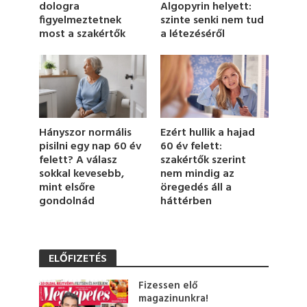
u
Algopyrin helyett:
dologra
t
szinte senki nem tud
figyelmeztetnek
e
a létezéséről
most a szakértők
,
2
s
e
c
o
n
d
s
Hányszor normális
Ezért hullik a hajad
pisilni egy nap 60 év
60 év felett:
felett? A válasz
szakértők szerint
sokkal kevesebb,
nem mindig az
mint elsőre
öregedés áll a
gondolnád
háttérben
ELŐFIZETÉS
Fizessen elő
magazinunkra!