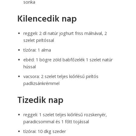
sonka
Kilencedik nap
reggeli: 2 dl natúr joghurt friss málnával, 2
szelet pirítóssal
tízórai: 1 alma
ebéd: 1 bögre zöld babfőzelék 1 szelet natúr
hússal
vacsora: 2 szelet teljes kiőrlésű pirítós
padlizsánkrémmel
Tizedik nap
reggeli: 1 szelet teljes kiőrlésű rozskenyér,
paradicsommal és 1 főtt tojással
tízórai: 10 dkg szeder