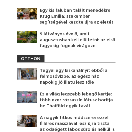
Egy kis faluban talált menedékre
Krug Emília: szakember
segítségével kezdte újra az életét
9 látványos évelő, amit
augusztusban kell elültetni: az első
fagyokig fognak virágozni
OTTHON
Tegyél egy kiskanálnyit ebből a
felmosóvízbe: az egész ház
napokig jó illatú lesz tőle
Ez a világ legszebb lebegő kertje:
több ezer rózsaszín lótusz borítja
be Thaiföld egyik tavát
A nagyik titkos módszere: ezzel
filléres masszával lesz újra tiszta
az odaégett lábos súrolás nélkül is