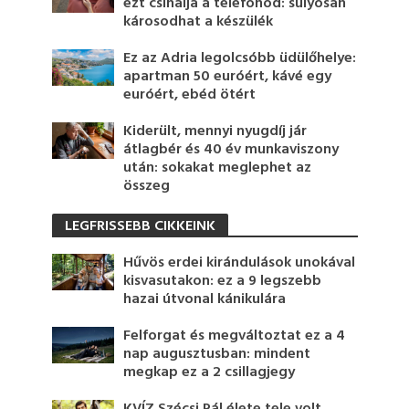
ezt csinálja a telefonod: súlyosan
károsodhat a készülék
Ez az Adria legolcsóbb üdülőhelye:
apartman 50 euróért, kávé egy
euróért, ebéd ötért
Kiderült, mennyi nyugdíj jár
átlagbér és 40 év munkaviszony
után: sokakat meglephet az
összeg
LEGFRISSEBB CIKKEINK
Hűvös erdei kirándulások unokával
kisvasutakon: ez a 9 legszebb
hazai útvonal kánikulára
Felforgat és megváltoztat ez a 4
nap augusztusban: mindent
megkap ez a 2 csillagjegy