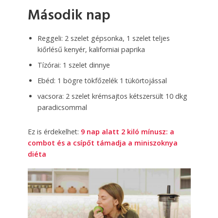
Második nap
Reggeli: 2 szelet gépsonka, 1 szelet teljes
kiőrlésű kenyér, kaliforniai paprika
Tízórai: 1 szelet dinnye
Ebéd: 1 bögre tökfőzelék 1 tükörtojással
vacsora: 2 szelet krémsajtos kétszersült 10 dkg
paradicsommal
Ez is érdekelhet:
9 nap alatt 2 kiló mínusz: a
combot és a csípőt támadja a miniszoknya
diéta