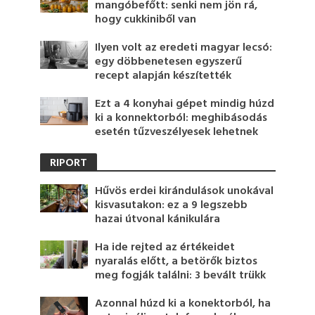
mangóbefőtt: senki nem jön rá,
hogy cukkiniből van
Ilyen volt az eredeti magyar lecsó:
egy döbbenetesen egyszerű
recept alapján készítették
Ezt a 4 konyhai gépet mindig húzd
ki a konnektorból: meghibásodás
esetén tűzveszélyesek lehetnek
RIPORT
Hűvös erdei kirándulások unokával
kisvasutakon: ez a 9 legszebb
hazai útvonal kánikulára
Ha ide rejted az értékeidet
nyaralás előtt, a betörők biztos
meg fogják találni: 3 bevált trükk
Azonnal húzd ki a konektorból, ha