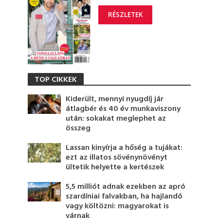
RÉSZLETEK
TOP CIKKEK
Kiderült, mennyi nyugdíj jár
átlagbér és 40 év munkaviszony
után: sokakat meglephet az
összeg
Lassan kinyírja a hőség a tujákat:
ezt az illatos sövénynövényt
ültetik helyette a kertészek
5,5 milliót adnak ezekben az apró
szardíniai falvakban, ha hajlandó
vagy költözni: magyarokat is
várnak