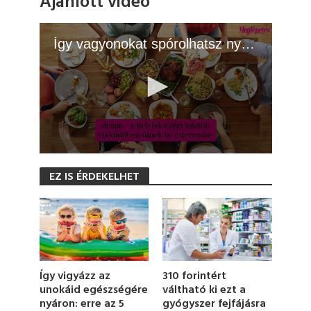
Ajánlott videó
Így vagyonokat spórolhatsz nyaraláson
0
s
EZ IS ÉRDEKELHET
e
c
o
n
d
s
o
f
1
310 forintért
Így vigyázz az
m
váltható ki ezt a
unokáid egészségére
i
gyógyszer fejfájásra
nyáron: erre az 5
n