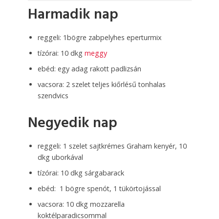
Harmadik nap
reggeli: 1bögre zabpelyhes eperturmix
tízórai: 10 dkg
meggy
ebéd: egy adag rakott padlizsán
vacsora: 2 szelet teljes kiőrlésű tonhalas
szendvics
Negyedik nap
reggeli: 1 szelet sajtkrémes Graham kenyér, 10
dkg uborkával
tízórai: 10 dkg sárgabarack
ebéd: 1 bögre spenót, 1 tükörtojással
vacsora: 10 dkg mozzarella
koktélparadicsommal