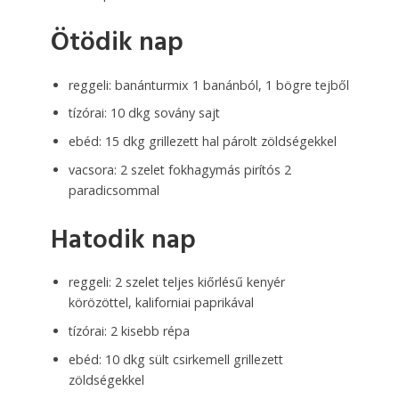
Ötödik nap
reggeli: banánturmix 1 banánból, 1 bögre tejből
tízórai: 10 dkg sovány sajt
ebéd: 15 dkg grillezett hal párolt zöldségekkel
vacsora: 2 szelet fokhagymás pirítós 2
paradicsommal
Hatodik nap
reggeli: 2 szelet teljes kiőrlésű kenyér
körözöttel, kaliforniai paprikával
tízórai: 2 kisebb répa
ebéd: 10 dkg sült csirkemell grillezett
zöldségekkel