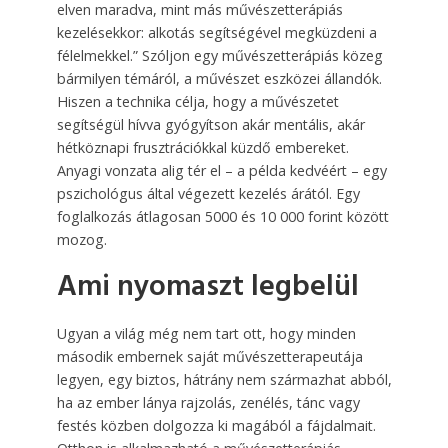
elven maradva, mint más művészetterápiás
kezelésekkor: alkotás segítségével megküzdeni a
félelmekkel.” Szóljon egy művészetterápiás közeg
bármilyen témáról, a művészet eszközei állandók.
Hiszen a technika célja, hogy a művészetet
segítségül hívva gyógyítson akár mentális, akár
hétköznapi frusztrációkkal küzdő embereket.
Anyagi vonzata alig tér el – a példa kedvéért – egy
pszichológus által végezett kezelés árától. Egy
foglalkozás átlagosan 5000 és 10 000 forint között
mozog.
Ami nyomaszt legbelül
Ugyan a világ még nem tart ott, hogy minden
második embernek saját művészetterapeutája
legyen, egy biztos, hátrány nem származhat abból,
ha az ember lánya rajzolás, zenélés, tánc vagy
festés közben dolgozza ki magából a fájdalmait.