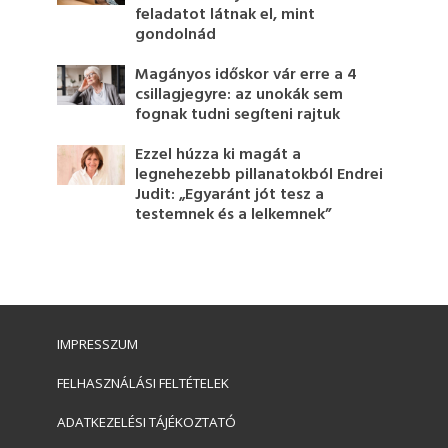
feladatot látnak el, mint
gondolnád
Magányos időskor vár erre a 4
csillagjegyre: az unokák sem
fognak tudni segíteni rajtuk
Ezzel húzza ki magát a
legnehezebb pillanatokból Endrei
Judit: „Egyaránt jót tesz a
testemnek és a lelkemnek”
IMPRESSZUM
FELHASZNÁLÁSI FELTÉTELEK
ADATKEZELÉSI TÁJÉKOZTATÓ