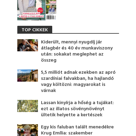
TOP CIKKEK
Kiderült, mennyi nyugdíj jár
átlagbér és 40 év munkaviszony
után: sokakat meglephet az
összeg
5,5 milliót adnak ezekben az apró
szardíniai falvakban, ha hajlandó
vagy költözni: magyarokat is
várnak
Lassan kinyírja a hőség a tujákat:
ezt az illatos sövénynövényt
ültetik helyette a kertészek
Egy kis faluban talált menedékre
Krug Emília: szakember