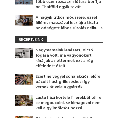
több ezer rózsaszín lótusz borítja
be Thaiföld egyik tavát
A nagyik titkos módszere: ezzel
filléres masszával lesz újra tiszta
az odaégett lábos súrolás nélkül is
RECEPTJEINK
Nagymamáink lenézett, olcsó
fogása volt, ma vagyonokért
kínálják az éttermek ezt a rég
elfeledett ételt
Ezért ne vegyél soha akciós, előre
pácolt húst grillezéshez: így
vernek át vele a gyártók
Lusta házi körtelé fillérekből télire:
se megpucolni, se kimagozni nem
kell a gyümölcsöt hozzá