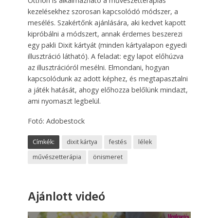
Otthon is alkalmazható a művészetterápiás
kezelésekhez szorosan kapcsolódó módszer, a
mesélés. Szakértőnk ajánlására, aki kedvet kapott
kipróbálni a módszert, annak érdemes beszerezi
egy pakli Dixit kártyát (minden kártyalapon egyedi
illusztráció látható). A feladat: egy lapot előhúzva
az illusztrációról mesélni. Elmondani, hogyan
kapcsolódunk az adott képhez, és megtapasztalni
a játék hatását, ahogy előhozza belőlünk mindazt,
ami nyomaszt legbelül.
Fotó: Adobestock
Címkék:
dixit kártya
festés
lélek
művészetterápia
önismeret
Ajánlott videó