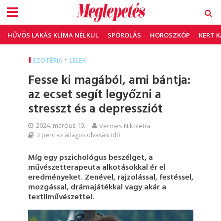
HŰVÖS LAKÁS KLÍMA NÉLKÜL
SPÓROLÁS
HOROSZKÓP
KERT 
•
EZOTÉRIA
LÉLEK
Fesse ki magából, ami bántja:
az ecset segít legyőzni a
stresszt és a depressziót
2024. március 10.
Vermes Nikoletta
3 perc az átlagos olvasási idő
Míg egy pszichológus beszélget, a
művészetterapeuta alkotásokkal ér el
eredményeket. Zenével, rajzolással, festéssel,
mozgással, drámajátékkal vagy akár a
textilművészettel.