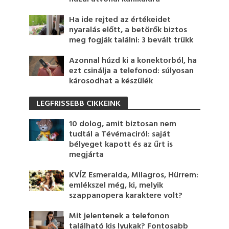
Ha ide rejted az értékeidet
nyaralás előtt, a betörők biztos
meg fogják találni: 3 bevált trükk
Azonnal húzd ki a konektorból, ha
ezt csinálja a telefonod: súlyosan
károsodhat a készülék
LEGFRISSEBB CIKKEINK
10 dolog, amit biztosan nem
tudtál a Tévémaciról: saját
bélyeget kapott és az űrt is
megjárta
KVÍZ Esmeralda, Milagros, Hürrem:
emlékszel még, ki, melyik
szappanopera karaktere volt?
Mit jelentenek a telefonon
található kis lyukak? Fontosabb