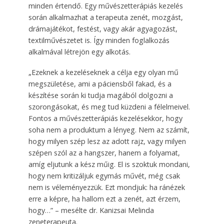
minden értendő. Egy művészetterápiás kezelés
során alkalmazhat a terapeuta zenét, mozgást,
drámajátékot, festést, vagy akár agyagozást,
textilművészetet is. Így minden foglalkozás
alkalmával létrejön egy alkotás.
„Ezeknek a kezeléseknek a célja egy olyan mű
megszületése, ami a páciensből fakad, és a
készítése során ki tudja magából dolgozni a
szorongásokat, és meg tud küzdeni a félelmeivel.
Fontos a művészetterápiás kezelésekkor, hogy
soha nem a produktum a lényeg. Nem az számít,
hogy milyen szép lesz az adott rajz, vagy milyen
szépen szól az a hangszer, hanem a folyamat,
amíg eljutunk a kész műig. El is szoktuk mondani,
hogy nem kritizáljuk egymás művét, még csak
nem is véleményezzük. Ezt mondjuk: ha ránézek
erre a képre, ha hallom ezt a zenét, azt érzem,
hogy…” – mesélte dr. Kanizsai Melinda
zeneterapeuta.