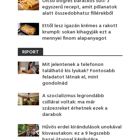
Olcsó bögrés barackos süti: 3
egyszerű recept, amit pillanatok
alatt összedobhatsz fillérekből
Ettől lesz igazán krémes a rakott
krumpli: sokan kihagyják ezt a
mennyei finom alapanyagot
RIPORT
Mit jelentenek a telefonon
található kis lyukak? Fontosabb
feladatot látnak el, mint
gondolnád
A szocializmus legrondább
csillárai voltak: ma már
százezreket érhetnek ezek a
darabok
Hűvös erdei kirándulások unokával
kisvasutakon: ez a 9 legszebb
hazai útvonal kánikulára