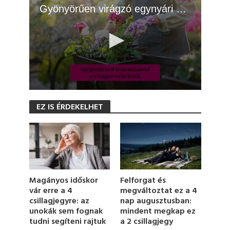
Gyönyörűen virágzó egynyári növény, ami cserépben is bírja az extrém hőséget
0
s
EZ IS ÉRDEKELHET
e
c
o
n
d
s
o
f
1
Magányos időskor
Felforgat és
m
vár erre a 4
megváltoztat ez a 4
i
csillagjegyre: az
nap augusztusban:
n
u
unokák sem fognak
mindent megkap ez
t
tudni segíteni rajtuk
a 2 csillagjegy
e