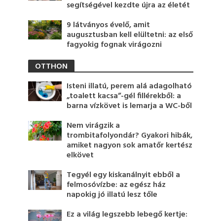
segítségével kezdte újra az életét
9 látványos évelő, amit
augusztusban kell elültetni: az első
fagyokig fognak virágozni
OTTHON
Isteni illatú, perem alá adagolható
„toalett kacsa”-gél fillérekből: a
barna vízkövet is lemarja a WC-ből
Nem virágzik a
trombitafolyondár? Gyakori hibák,
amiket nagyon sok amatőr kertész
elkövet
Tegyél egy kiskanálnyit ebből a
felmosóvízbe: az egész ház
napokig jó illatú lesz tőle
Ez a világ legszebb lebegő kertje: