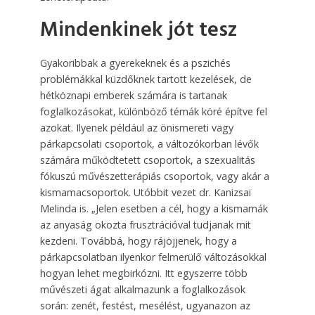
Mindenkinek jót tesz
Gyakoribbak a gyerekeknek és a pszichés
problémákkal küzdőknek tartott kezelések, de
hétköznapi emberek számára is tartanak
foglalkozásokat, különböző témák köré építve fel
azokat. Ilyenek például az önismereti vagy
párkapcsolati csoportok, a változókorban lévők
számára működtetett csoportok, a szexualitás
fókuszú művészetterápiás csoportok, vagy akár a
kismamacsoportok. Utóbbit vezet dr. Kanizsai
Melinda is. „Jelen esetben a cél, hogy a kismamák
az anyaság okozta frusztrációval tudjanak mit
kezdeni. Továbbá, hogy rájöjjenek, hogy a
párkapcsolatban ilyenkor felmerülő változásokkal
hogyan lehet megbirkózni. Itt egyszerre több
művészeti ágat alkalmazunk a foglalkozások
során: zenét, festést, mesélést, ugyanazon az