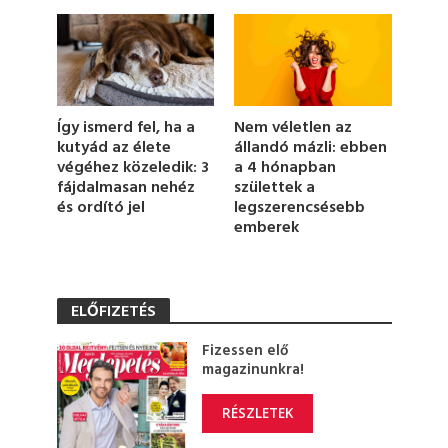
,
1
1
s
e
c
o
n
Így ismerd fel, ha a
Nem véletlen az
d
kutyád az élete
állandó mázli: ebben
s
végéhez közeledik: 3
a 4 hónapban
fájdalmasan nehéz
születtek a
és ordító jel
legszerencsésebb
emberek
ELŐFIZETÉS
Fizessen elő
magazinunkra!
RÉSZLETEK