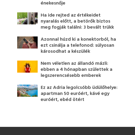
énekesnője
Ha ide rejted az értékeidet
nyaralás előtt, a betörők biztos
meg fogják találni: 3 bevált trükk
Azonnal húzd ki a konektorból, ha
ezt csinálja a telefonod: súlyosan
károsodhat a készülék
Nem véletlen az állandó mázli:
ebben a 4 hónapban születtek a
legszerencsésebb emberek
Ez az Adria legolcsóbb üdülőhelye:
apartman 50 euróért, kávé egy
euróért, ebéd ötért