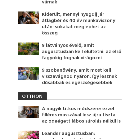
várnak
Kiderült, mennyi nyugdíj jár
átlagbér és 40 év munkaviszony
után: sokakat meglephet az
összeg
9 látványos évelő, amit
augusztusban kell elültetni: az első
fagyokig fognak virágozni
9 szobanövény, amit most kell
visszavágnod nyáron: így lesznek
dúsabbak és egészségesebbek
OTTHON
A nagyik titkos módszere: ezzel
filléres masszával lesz újra tiszta
az odaégett lábos súrolás nélkül is
Leander augusztusban: