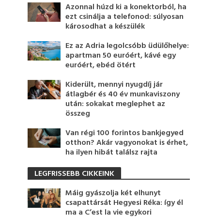
Azonnal húzd ki a konektorból, ha
ezt csinálja a telefonod: súlyosan
károsodhat a készülék
Ez az Adria legolcsóbb üdülőhelye:
apartman 50 euróért, kávé egy
euróért, ebéd ötért
Kiderült, mennyi nyugdíj jár
átlagbér és 40 év munkaviszony
után: sokakat meglephet az
összeg
Van régi 100 forintos bankjegyed
otthon? Akár vagyonokat is érhet,
ha ilyen hibát találsz rajta
LEGFRISSEBB CIKKEINK
Máig gyászolja két elhunyt
csapattársát Hegyesi Réka: így él
ma a C’est la vie egykori