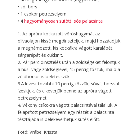
• só, bors
• 1 csokor petrezselyem
• 4
hagyományosan sütött, sós palacsinta
1. Az apróra kockázott vöröshagymát az
olívaolajon kissé megdinszteljük, majd hozzáadjuk
a meghámozott, kis kockákra vágott karalábét,
sárgarépát és cukkinit.
2. Pár perc dinsztelés után a zöldségeket felöntjük
a hús- vagy zöldséglével, 15 percig főzzük, majd a
zöldborsót is beletesszük.
3.A levest további 10 percig főzzük, sóval, borssal
ízesítjük, és elkeverjük benne az apróra vágott
petrezselymet.
4. Vékony csíkokra vágott palacsintával tálaljuk. A
felaprított petrezselyem egy részét a palacsinta
tésztájába is belekeverhetjük sütés előtt.
Fotó: Vrábel Kriszta