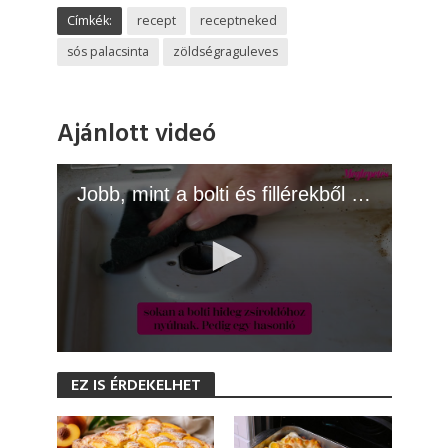
Címkék:
recept
receptneked
sós palacsinta
zöldségraguleves
Ajánlott videó
Jobb, mint a bolti és fillérekből elkészül: így csinálj hatékony hideg zsíroldót otthon
0
s
EZ IS ÉRDEKELHET
e
c
o
n