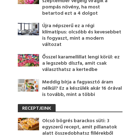
szeptember végéig virágik a
pompás növény, ha most
betartod ezt a 4 dolgot
Újra népszerű ez a régi
klímatípus: olcsóbb és kevesebbet
is fogyaszt, mint a modern
változat
Ősszel karamellillat lengi körül: ez
a legszebb díszfa, amit csak
választhatsz a kertedbe
Meddig bírja a fagyasztó áram
nélkül? Ez a készülék akár 16 órával
is tovább, mint a többi
RECEPTJEINK
Olcsó bögrés barackos süti: 3
egyszerű recept, amit pillanatok
alatt összedobhatsz fillérekből