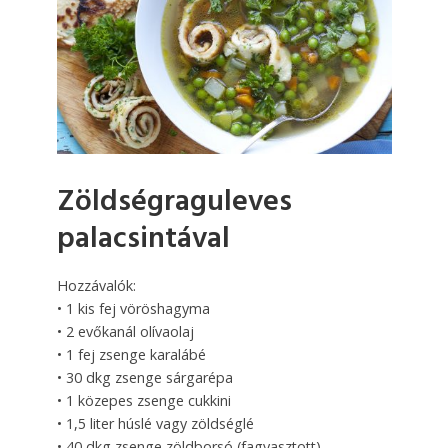
Zöldségraguleves
palacsintával
Hozzávalók:
• 1 kis fej vöröshagyma
• 2 evőkanál olívaolaj
• 1 fej zsenge karalábé
• 30 dkg zsenge sárgarépa
• 1 közepes zsenge cukkini
• 1,5 liter húslé vagy zöldséglé
• 40 dkg zsenge zöldborsó (fagyasztott)