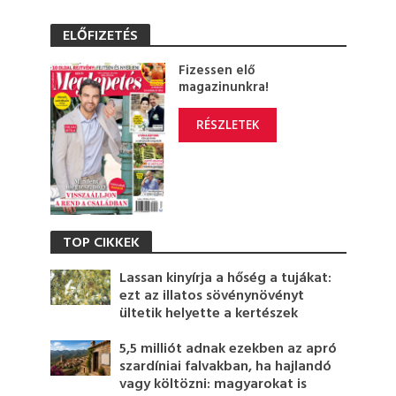
ELŐFIZETÉS
Fizessen elő
magazinunkra!
RÉSZLETEK
TOP CIKKEK
Lassan kinyírja a hőség a tujákat:
ezt az illatos sövénynövényt
ültetik helyette a kertészek
5,5 milliót adnak ezekben az apró
szardíniai falvakban, ha hajlandó
vagy költözni: magyarokat is