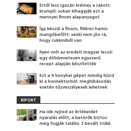
Ettől lesz igazán krémes a rakott
krumpli: sokan kihagyják ezt a
mennyei finom alapanyagot
Így készül a finom, filléres hamis
mangóbefőtt: senki nem jön rá,
hogy cukkiniből van
Ilyen volt az eredeti magyar lecsó:
egy döbbenetesen egyszerű
recept alapján készítették
Ezt a 4 konyhai gépet mindig húzd
ki a konnektorból: meghibásodás
esetén tűzveszélyesek lehetnek
RIPORT
Ha ide rejted az értékeidet
nyaralás előtt, a betörők biztos
meg fogják találni: 3 bevált trükk