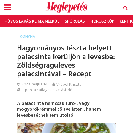
HŰVÖS LAKÁS KLÍMA NÉLKÜL
SPÓROLÁS
HOROSZKÓP
KERT 
KONYHA
Hagyományos tészta helyett
palacsinta kerüljön a levesbe:
Zöldségraguleves
palacsintával – Recept
2023. május 14.
Vrábel Kriszta
1 perc az átlagos olvasási idő
A palacsinta nemcsak túró-, vagy
mogyorókrémmel töltve isteni, hanem
levesbetétnek sem utolsó.