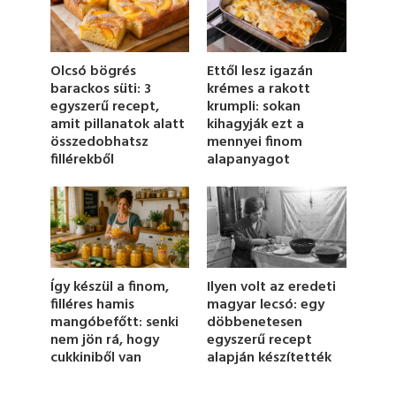
d
s
o
f
5
Olcsó bögrés
Ettől lesz igazán
7
barackos süti: 3
krémes a rakott
s
egyszerű recept,
krumpli: sokan
e
c
amit pillanatok alatt
kihagyják ezt a
o
összedobhatsz
mennyei finom
n
fillérekből
alapanyagot
d
s
Így készül a finom,
Ilyen volt az eredeti
filléres hamis
magyar lecsó: egy
mangóbefőtt: senki
döbbenetesen
nem jön rá, hogy
egyszerű recept
cukkiniből van
alapján készítették