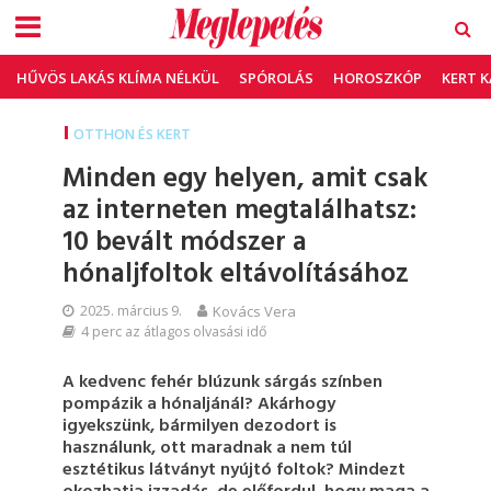
HŰVÖS LAKÁS KLÍMA NÉLKÜL
SPÓROLÁS
HOROSZKÓP
KERT 
OTTHON ÉS KERT
Minden egy helyen, amit csak
az interneten megtalálhatsz:
10 bevált módszer a
hónaljfoltok eltávolításához
2025. március 9.
Kovács Vera
4 perc az átlagos olvasási idő
A kedvenc fehér blúzunk sárgás színben
pompázik a hónaljánál? Akárhogy
igyekszünk, bármilyen dezodort is
használunk, ott maradnak a nem túl
esztétikus látványt nyújtó foltok? Mindezt