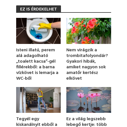
0
s
EZ IS ÉRDEKELHET
e
c
o
n
d
s
o
f
1
Nem virágzik a
Isteni illatú, perem
m
trombitafolyondár?
alá adagolható
i
Gyakori hibák,
„toalett kacsa”-gél
n
u
amiket nagyon sok
fillérekből: a barna
t
amatőr kertész
vízkövet is lemarja a
e
elkövet
WC-ből
,
1
6
s
e
c
o
n
d
Ez a világ legszebb
Tegyél egy
s
lebegő kertje: több
kiskanálnyit ebből a