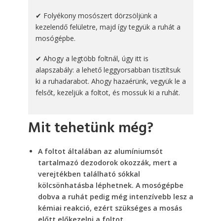
✔ Folyékony mosószert dörzsöljünk a
kezelendő felületre, majd így tegyük a ruhát a
mosógépbe.
✔ Ahogy a legtöbb foltnál, úgy itt is
alapszabály: a lehető leggyorsabban tisztítsuk
ki a ruhadarabot. Ahogy hazaérünk, vegyük le a
felsőt, kezeljük a foltot, és mossuk ki a ruhát.
Mit tehetünk még?
A foltot általában az alumíniumsót
tartalmazó dezodorok okozzák, mert a
verejtékben található sókkal
kölcsönhatásba léphetnek. A mosógépbe
dobva a ruhát pedig még intenzívebb lesz a
kémiai reakció, ezért szükséges a mosás
előtt előkezelni a foltot.