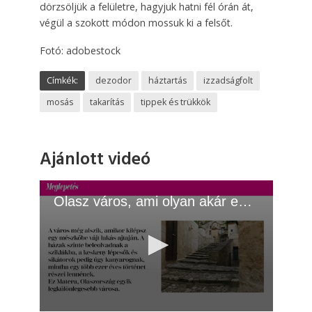
dörzsöljük a felületre, hagyjuk hatni fél órán át,
végül a szokott módon mossuk ki a felsőt.
Fotó: adobestock
Címkék:
dezodor
háztartás
izzadságfolt
mosás
takarítás
tippek és trükkök
Ajánlott videó
Olasz város, ami olyan akár egy mesebeli világ