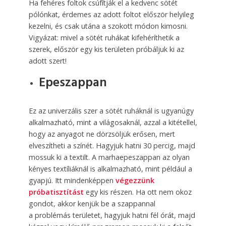
Ha fehéres foltok csúfítják el a kedvenc sötét
pólónkat, érdemes az adott foltot először helyileg
kezelni, és csak utána a szokott módon kimosni.
Vigyázat: mivel a sötét ruhákat kifehéríthetik a
szerek, először egy kis területen próbáljuk ki az
adott szert!
Epeszappan
Ez az univerzális szer a sötét ruháknál is ugyanúgy
alkalmazható, mint a világosaknál, azzal a kitétellel,
hogy az anyagot ne dörzsöljük erősen, mert
elveszítheti a színét. Hagyjuk hatni 30 percig, majd
mossuk ki a textilt. A marhaepeszappan az olyan
kényes textíliáknál is alkalmazható, mint például a
gyapjú. Itt mindenképpen
végezzünk
próbatisztítást
egy kis részen. Ha ott nem okoz
gondot, akkor kenjük be a szappannal
a problémás területet, hagyjuk hatni fél órát, majd