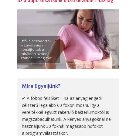
az alapja: készítsünk olcsó dezodort házilag
Ettől a dezodortól
lesznek sárga
hónaljfoltok a
ruháidon azonnal
szabadulj meg tőle
Mire ügyeljünk?
✔ A foltos felsőket – ha az anyag engedi –
célszerű legalább 60 fokon mosni. Így a
verejtékkel együtt rákerülő baktériumoktól is
megszabadulhatunk. A kényes anyagoknál ne
használjunk 30 foknál magasabb hőfokot
a programválasztáskor.