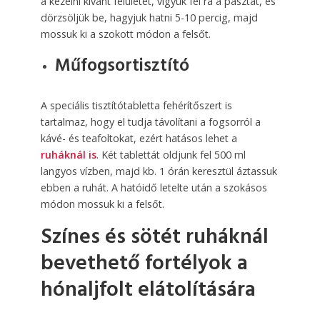
a kezelni kívánt felületet, vigyük fel rá a pasztát, és
dörzsöljük be, hagyjuk hatni 5-10 percig, majd
mossuk ki a szokott módon a felsőt.
Műfogsor­tisztító
A speciális tisztítótabletta fehérítőszert is
tartalmaz, hogy el tudja távolítani a fogsorról a
kávé- és teafoltokat, ezért hatásos lehet a
ruháknál is
. Két tablettát oldjunk fel 500 ml
langyos vízben, majd kb. 1 órán keresztül áztassuk
ebben a ruhát. A hatóidő letelte után a szokásos
módon mossuk ki a felsőt.
Színes és sötét ruháknál
bevethető fortélyok a
hónaljfolt elátolítására