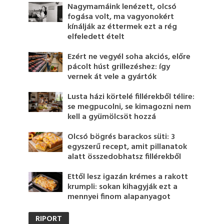
Nagymamáink lenézett, olcsó
fogása volt, ma vagyonokért
kínálják az éttermek ezt a rég
elfeledett ételt
Ezért ne vegyél soha akciós, előre
pácolt húst grillezéshez: így
vernek át vele a gyártók
Lusta házi körtelé fillérekből télire:
se megpucolni, se kimagozni nem
kell a gyümölcsöt hozzá
Olcsó bögrés barackos süti: 3
egyszerű recept, amit pillanatok
alatt összedobhatsz fillérekből
Ettől lesz igazán krémes a rakott
krumpli: sokan kihagyják ezt a
mennyei finom alapanyagot
RIPORT