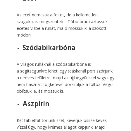
Az ecet nemcsak a foltot, de a kellemetlen
szagokat is megszüntetni. Több órára áztassuk
ecetes vízbe a ruhát, majd mossuk ki a szokott
módon.
Szódabikarbóna
A világos ruháknál a szódabikarbóna is
a segítségünkre lehet: egy teáskanál port szórjunk
a nedves felületre, majd az ujjbegyünkkel vagy egy
nem használt fogkefével dörzsöljük a foltba. Végül
öblítsük le, és mossuk ki.
Aszpirin
Két tablettát törjünk szét, keverjük össze kevés
vízzel úgy, hogy krémes állagot kapjunk. Majd