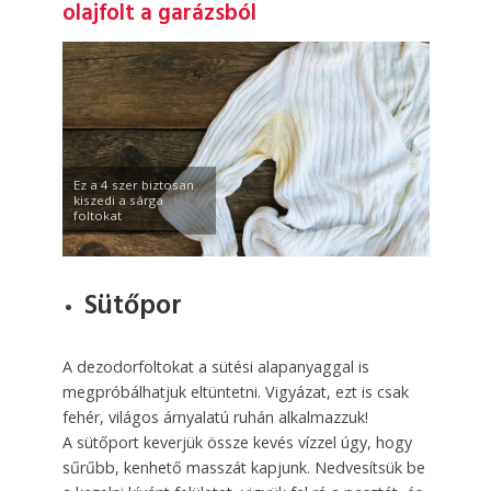
olajfolt a garázsból
Ez a 4 szer biztosan
kiszedi a sárga
foltokat
Sütőpor
A dezodorfoltokat a sütési alapanyaggal is
megpróbálhatjuk eltüntetni. Vigyázat, ezt is csak
fehér, világos árnyalatú ruhán alkalmazzuk!
A sütőport keverjük össze kevés vízzel úgy, hogy
sűrűbb, kenhető masszát kapjunk. Nedvesítsük be