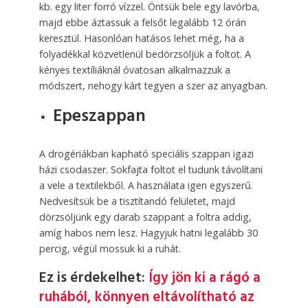
kb. egy liter forró vízzel. Öntsük bele egy lavórba,
majd ebbe áztassuk a felsőt legalább 12 órán
keresztül. Hasonlóan hatásos lehet még, ha a
folyadékkal közvetlenül bedörzsöljük a foltot. A
kényes textíliáknál óvatosan alkalmazzuk a
módszert, nehogy kárt tegyen a szer az anyagban.
Epeszappan
A drogériákban kapható speciális szappan igazi
házi csodaszer. Sokfajta foltot el tudunk távolítani
a vele a textilekből. A használata igen egyszerű.
Nedvesítsük be a tisztítandó felületet, majd
dörzsöljünk egy darab szappant a foltra addig,
amíg habos nem lesz. Hagyjuk hatni legalább 30
percig, végül mossuk ki a ruhát.
Ez is érdekelhet:
Így jön ki a rágó a
ruhából, könnyen eltávolítható az