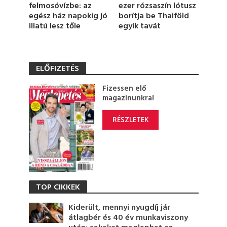
ezer rózsaszín lótusz
felmosóvízbe: az
borítja be Thaiföld
egész ház napokig jó
egyik tavát
illatú lesz tőle
ELŐFIZETÉS
Fizessen elő
magazinunkra!
RÉSZLETEK
TOP CIKKEK
Kiderült, mennyi nyugdíj jár
átlagbér és 40 év munkaviszony