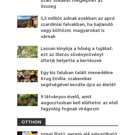
után: sokakat meglephet az
összeg
5,5 milliót adnak ezekben az apró
szardíniai falvakban, ha hajlandó
vagy költözni: magyarokat is
várnak
Lassan kinyírja a hőség a tujákat:
ezt az illatos sövénynövényt
ültetik helyette a kertészek
Egy kis faluban talált menedékre
Krug Emília: szakember
segítségével kezdte újra az életét
9 látványos évelő, amit
augusztusban kell elültetni: az első
fagyokig fognak virágozni
OTTHON
Isteni illatú, perem alá adagolható