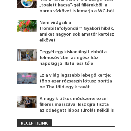
„toalett kacsa”-gél fillérekből: a
barna vízkövet is lemarja a WC-ből
Nem virágzik a
trombitafolyondár? Gyakori hibák,
amiket nagyon sok amatőr kertész
elkövet
Tegyél egy kiskanálnyit ebből a
felmosóvízbe: az egész ház
napokig jó illatú lesz tőle
Ez a világ legszebb lebegő kertje:
több ezer rózsaszín lótusz borítja
be Thaiföld egyik tavát
A nagyik titkos módszere: ezzel
filléres masszával lesz újra tiszta
az odaégett lábos súrolás nélkül is
RECEPTJEINK