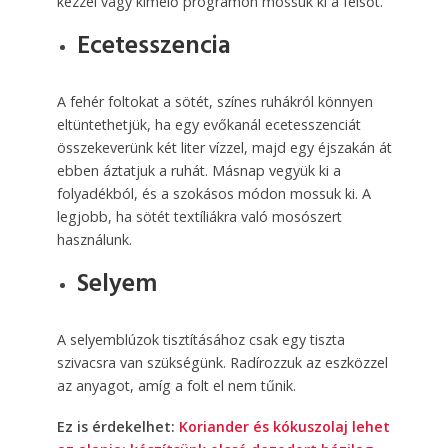
kézzel vagy kímélő programon mossuk ki a felsőt.
Ecetesszencia
A fehér foltokat a sötét, színes ruhákról könnyen
eltüntethetjük, ha egy evőkanál ecetesszenciát
összekeverünk két liter vízzel, majd egy éjszakán át
ebben áztatjuk a ruhát. Másnap vegyük ki a
folyadékból, és a szokásos módon mossuk ki. A
legjobb, ha sötét textíliákra való mosószert
használunk.
Selyem
A selyemblúzok tisztításához csak egy tiszta
szivacsra van szükségünk. Radírozzuk az eszközzel
az anyagot, amíg a folt el nem tűnik.
Ez is érdekelhet:
Koriander és kókuszolaj lehet