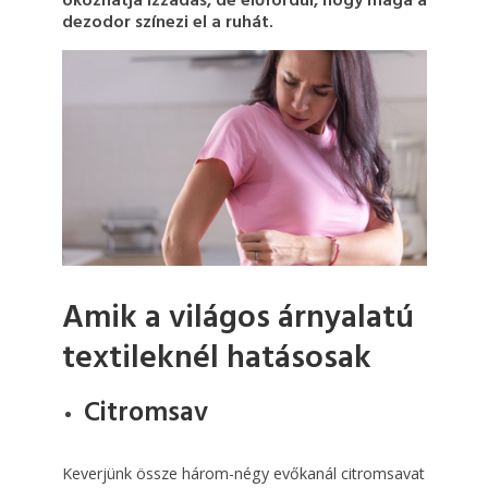
okozhatja izzadás, de előfordul, hogy maga a
dezodor színezi el a ruhát.
Amik a világos árnyalatú
textileknél hatásosak
Citromsav
Keverjünk össze három-négy evőkanál citromsavat