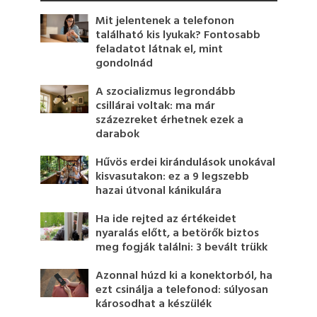
Mit jelentenek a telefonon
található kis lyukak? Fontosabb
feladatot látnak el, mint
gondolnád
A szocializmus legrondább
csillárai voltak: ma már
százezreket érhetnek ezek a
darabok
Hűvös erdei kirándulások unokával
kisvasutakon: ez a 9 legszebb
hazai útvonal kánikulára
Ha ide rejted az értékeidet
nyaralás előtt, a betörők biztos
meg fogják találni: 3 bevált trükk
Azonnal húzd ki a konektorból, ha
ezt csinálja a telefonod: súlyosan
károsodhat a készülék