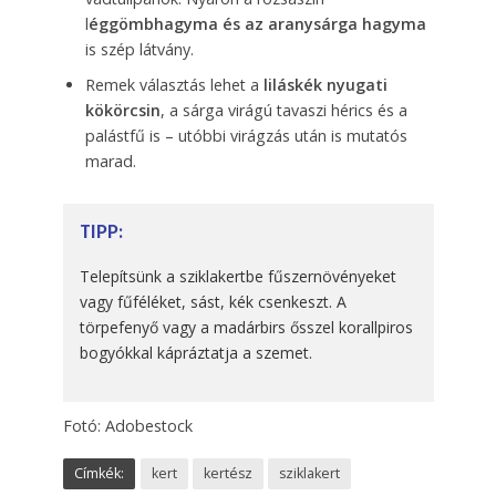
l
éggömbhagyma és az aranysárga hagyma
is szép látvány.
Remek választás lehet a
liláskék nyugati
kökörcsin
, a sárga virágú tavaszi hérics és a
palástfű is – utóbbi virágzás után is mutatós
marad.
TIPP:
Telepítsünk a sziklakertbe fűszernövényeket
vagy fűféléket, sást, kék csenkeszt. A
törpefenyő vagy a madárbirs ősszel korallpiros
bogyókkal kápráztatja a szemet.
Fotó: Adobestock
Címkék:
kert
kertész
sziklakert