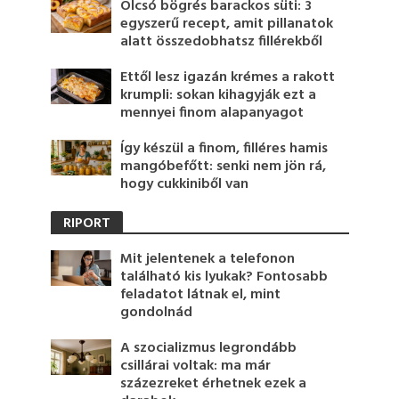
Olcsó bögrés barackos süti: 3
egyszerű recept, amit pillanatok
alatt összedobhatsz fillérekből
Ettől lesz igazán krémes a rakott
krumpli: sokan kihagyják ezt a
mennyei finom alapanyagot
Így készül a finom, filléres hamis
mangóbefőtt: senki nem jön rá,
hogy cukkiniből van
RIPORT
Mit jelentenek a telefonon
található kis lyukak? Fontosabb
feladatot látnak el, mint
gondolnád
A szocializmus legrondább
csillárai voltak: ma már
százezreket érhetnek ezek a