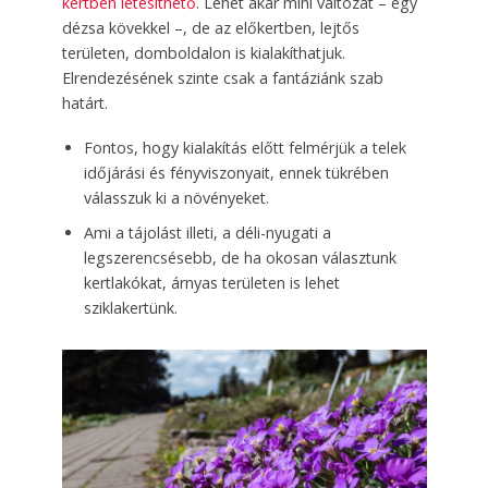
kertben létesíthető
. Lehet akár mini változat – egy
dézsa kövekkel –, de az előkertben, lejtős
területen, domboldalon is kialakíthatjuk.
Elrendezésének szinte csak a fantáziánk szab
határt.
Fontos, hogy kialakítás előtt felmérjük a telek
időjárási és fényviszonyait, ennek tükrében
válasszuk ki a növényeket.
Ami a tájolást illeti, a déli-nyugati a
legszerencsésebb, de ha okosan választunk
kertlakókat, árnyas területen is lehet
sziklakertünk.