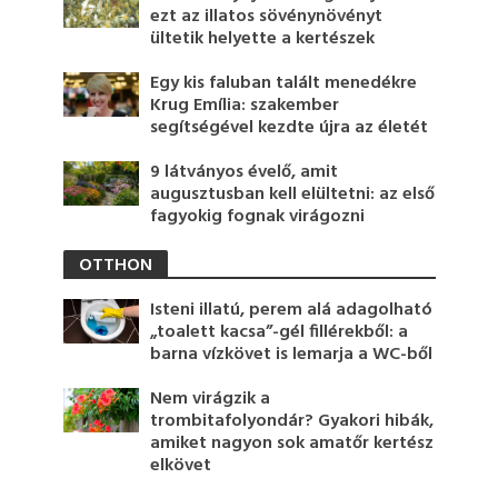
ezt az illatos sövénynövényt
ültetik helyette a kertészek
Egy kis faluban talált menedékre
Krug Emília: szakember
segítségével kezdte újra az életét
9 látványos évelő, amit
augusztusban kell elültetni: az első
fagyokig fognak virágozni
OTTHON
Isteni illatú, perem alá adagolható
„toalett kacsa”-gél fillérekből: a
barna vízkövet is lemarja a WC-ből
Nem virágzik a
trombitafolyondár? Gyakori hibák,
amiket nagyon sok amatőr kertész
elkövet