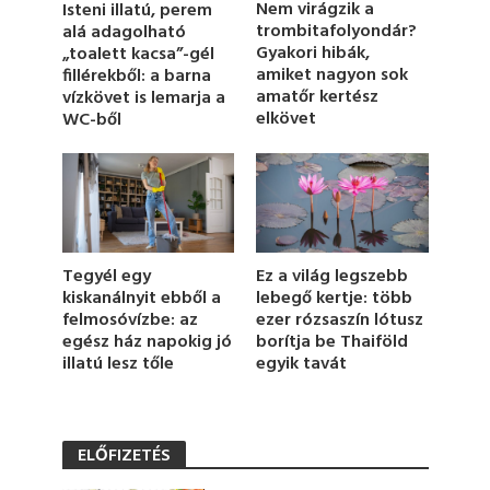
Nem virágzik a
Isteni illatú, perem
m
trombitafolyondár?
alá adagolható
i
Gyakori hibák,
„toalett kacsa”-gél
n
u
amiket nagyon sok
fillérekből: a barna
t
amatőr kertész
vízkövet is lemarja a
e
elkövet
WC-ből
,
1
s
e
c
o
n
d
Ez a világ legszebb
Tegyél egy
lebegő kertje: több
kiskanálnyit ebből a
ezer rózsaszín lótusz
felmosóvízbe: az
borítja be Thaiföld
egész ház napokig jó
egyik tavát
illatú lesz tőle
ELŐFIZETÉS