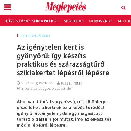
HŰVÖS LAKÁS KLÍMA NÉLKÜL
SPÓROLÁS
HOROSZKÓP
KERT 
OTTHON ÉS KERT
Az igénytelen kert is
gyönyörű: így készíts
praktikus és szárazságtűrő
sziklakertet lépésről lépésre
2025. augusztus 2.
Kiszel Péter
3 perc az átlagos olvasási idő
Ahol van támfal vagy rézsű, ott különleges
dísze lehet a kertnek ez a kevés törődést
igénylő látványelem, de egy magasított
terasz oldalán is jól mutat. Íme az elkészítés
módja lépésről lépésre!