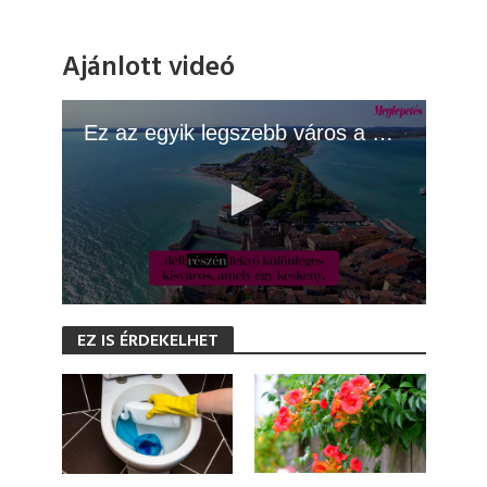
Ajánlott videó
Ez az egyik legszebb város a Garda-tó mellett:
0
s
EZ IS ÉRDEKELHET
e
c
o
n
d
s
o
f
1