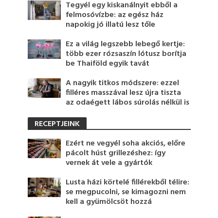
Tegyél egy kiskanálnyit ebből a
felmosóvízbe: az egész ház
napokig jó illatú lesz tőle
Ez a világ legszebb lebegő kertje:
több ezer rózsaszín lótusz borítja
be Thaiföld egyik tavát
A nagyik titkos módszere: ezzel
filléres masszával lesz újra tiszta
az odaégett lábos súrolás nélkül is
RECEPTJEINK
Ezért ne vegyél soha akciós, előre
pácolt húst grillezéshez: így
vernek át vele a gyártók
Lusta házi körtelé fillérekből télire:
se megpucolni, se kimagozni nem
kell a gyümölcsöt hozzá