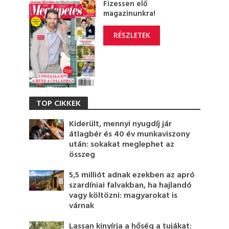
Fizessen elő
magazinunkra!
RÉSZLETEK
TOP CIKKEK
Kiderült, mennyi nyugdíj jár
átlagbér és 40 év munkaviszony
után: sokakat meglephet az
összeg
5,5 milliót adnak ezekben az apró
szardíniai falvakban, ha hajlandó
vagy költözni: magyarokat is
várnak
Lassan kinyírja a hőség a tujákat: