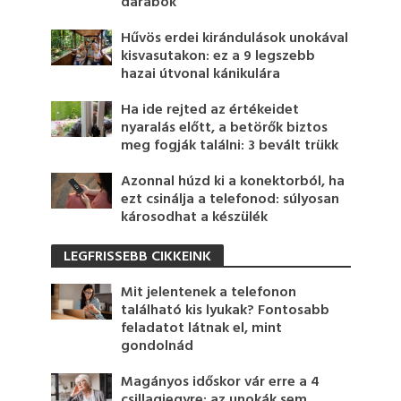
darabok
Hűvös erdei kirándulások unokával
kisvasutakon: ez a 9 legszebb
hazai útvonal kánikulára
Ha ide rejted az értékeidet
nyaralás előtt, a betörők biztos
meg fogják találni: 3 bevált trükk
Azonnal húzd ki a konektorból, ha
ezt csinálja a telefonod: súlyosan
károsodhat a készülék
LEGFRISSEBB CIKKEINK
Mit jelentenek a telefonon
található kis lyukak? Fontosabb
feladatot látnak el, mint
gondolnád
Magányos időskor vár erre a 4
csillagjegyre: az unokák sem