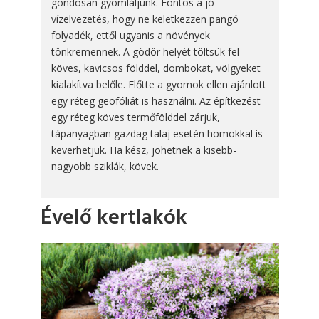
gondosan gyomláljunk. Fontos a jó
vízelvezetés, hogy ne keletkezzen pangó
folyadék, ettől ugyanis a növények
tönkremennek. A gödör helyét töltsük fel
köves, kavicsos földdel, dombokat, völgyeket
kialakítva belőle. Előtte a gyomok ellen ajánlott
egy réteg geofóliát is használni. Az építkezést
egy réteg köves termőfölddel zárjuk,
tápanyagban gazdag talaj esetén homokkal is
keverhetjük. Ha kész, jöhetnek a kisebb-
nagyobb sziklák, kövek.
Évelő kertlakók