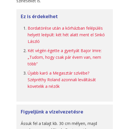
színeseket is.
Ez is érdekelhet
Bordatörése után a kórházban felépülés
helyett leépült: két hét alatt ment el Sinkó
László
Két végén égette a gyertyát Bajor Imre:
„Tudom, hogy csak pár évem van, nem
több”
Újabb karó a Megasztár szívébe?
Szépréthy Roland azonnali leváltását
követelik a nézők
Figyeljünk a vízelvezetésre
Ássuk fel a talajt kb. 30 cm mélyen, majd