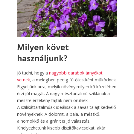
Milyen követ
használjunk?
Jó tudni, hogy a
nagyobb darabok árnyékot
vetnek
, a melegben pedig fűtőtestként működnek.
Figyeljünk arra, melyik növény milyen kő közelében
érzi jól magát. A nagy mésztartalmú sziklának a
mészre érzékeny fajták nem örülnek.
A szilikáttartalmúak ideálisak a savas talajt kedvelő
növényeknek. A dolomit, a pala, a mészkő,
a homokkő és a gránit is jó választás.
Kihelyezhetünk kisebb díszítőkavicsokat, akár