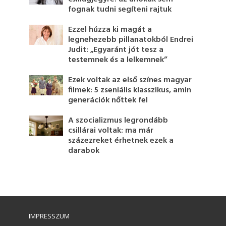
fognak tudni segíteni rajtuk
Ezzel húzza ki magát a
legnehezebb pillanatokból Endrei
Judit: „Egyaránt jót tesz a
testemnek és a lelkemnek”
Ezek voltak az első színes magyar
filmek: 5 zseniális klasszikus, amin
generációk nőttek fel
A szocializmus legrondább
csillárai voltak: ma már
százezreket érhetnek ezek a
darabok
IMPRESSZUM