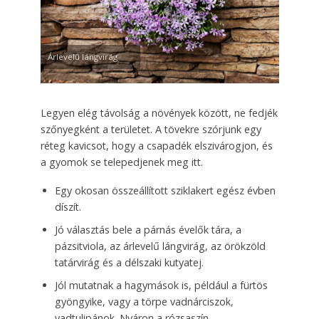
Árlevelű lángvirág
Legyen elég távolság a növények között, ne fedjék
szőnyegként a területet. A tövekre szórjunk egy
réteg kavicsot, hogy a csapadék elszivárogjon, és
a gyomok se telepedjenek meg itt.
Egy okosan összeállított sziklakert egész évben
díszít.
Jó választás bele a párnás évelők tára, a
pázsitviola, az árlevelű lángvirág, az örökzöld
tatárvirág és a délszaki kutyatej.
Jól mutatnak a hagymások is, például a fürtös
gyöngyike, vagy a törpe vadnárciszok,
vadtulipánok. Nyáron a rózsaszín