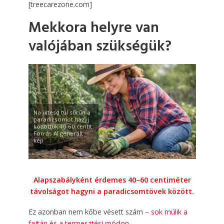
[treecarezone.com]
Mekkora helyre van
valójában szükségük?
Na ültesd túl sűrűn a
paradicsomot hagyj
közöttük 40 60 centit
Forrás AI generált
kép
Alapszabályként érdemes 40–60 centiméter
távolságot hagyni a paradicsomtövek között.
Ez azonban nem kőbe vésett szám –
sok múlik a
fajtán és a termesztési módon
.