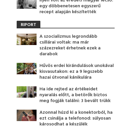
Ilyen volt az eredeti magyar lecsó:
egy döbbenetesen egyszerű
recept alapján készítették
RIPORT
A szocializmus legrondább
csillárai voltak: ma már
százezreket érhetnek ezek a
darabok
Hűvös erdei kirándulások unokával
kisvasutakon: ez a 9 legszebb
hazai útvonal kánikulára
Ha ide rejted az értékeidet
nyaralás előtt, a betörők biztos
meg fogják találni: 3 bevált trükk
Azonnal húzd ki a konektorból, ha
ezt csinálja a telefonod: súlyosan
károsodhat a készülék