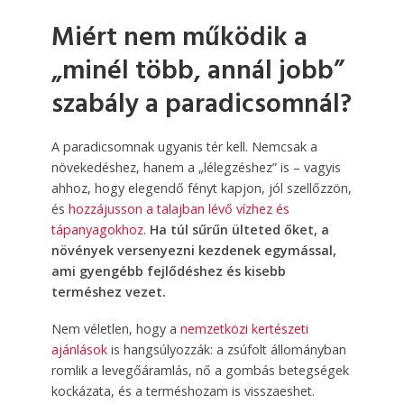
Miért nem működik a
„minél több, annál jobb”
szabály a paradicsomnál?
A paradicsomnak ugyanis tér kell. Nemcsak a
növekedéshez, hanem a „lélegzéshez” is – vagyis
ahhoz, hogy elegendő fényt kapjon, jól szellőzzön,
és
hozzájusson a talajban lévő vízhez és
tápanyagokhoz
.
Ha túl sűrűn ülteted őket, a
növények versenyezni kezdenek egymással,
ami gyengébb fejlődéshez és kisebb
terméshez vezet.
Nem véletlen, hogy a
nemzetközi kertészeti
ajánlások
is hangsúlyozzák: a zsúfolt állományban
romlik a levegőáramlás, nő a gombás betegségek
kockázata, és a terméshozam is visszaeshet.