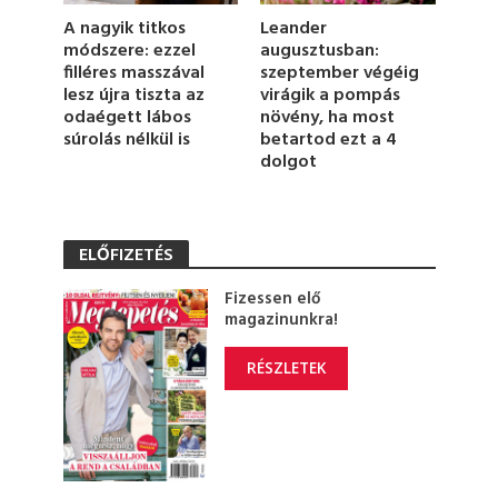
Leander
A nagyik titkos
augusztusban:
módszere: ezzel
szeptember végéig
filléres masszával
virágik a pompás
lesz újra tiszta az
növény, ha most
odaégett lábos
betartod ezt a 4
súrolás nélkül is
dolgot
ELŐFIZETÉS
Fizessen elő
magazinunkra!
RÉSZLETEK