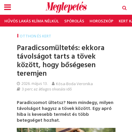
HŰVÖS LAKÁS KLÍMA NÉLKÜL
SPÓROLÁS
HOROSZKÓP
KERT 
OTTHON ÉS KERT
Paradicsomültetés: ekkora
távolságot tarts a tövek
között, hogy bőségesen
teremjen
2026. május 13.
Kósa-Boda Veronika
3 perc az átlagos olvasási idő
Paradicsomot ültetsz? Nem mindegy, milyen
távolságot hagysz a tövek között. Egy apró
hiba is kevesebb termést és több
betegséget hozhat.