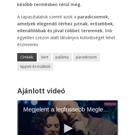
később termésben térül meg.
A tapasztalatok szerint azok a
paradicsomok,
amelyek elegendő térhez jutnak, erősebbek,
ellenállóbbak és jóval többet teremnek.
Már
egyetlen szezon alatt látványos különbséget lehet
észrevenni.
Címkék:
kert
palánta
paradicsom
tippek és trükkök
Ajánlott videó
Megjelent a legfrissebb Meglepetés! - 2026.06.02.