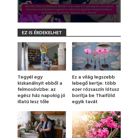
0
s
EZ IS ÉRDEKELHET
e
c
o
n
d
s
o
f
4
Ez a világ legszebb
Tegyél egy
6
lebegő kertje: több
kiskanálnyit ebből a
s
ezer rózsaszín lótusz
felmosóvízbe: az
e
c
borítja be Thaiföld
egész ház napokig jó
o
egyik tavát
illatú lesz tőle
n
d
s