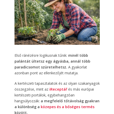
Első ránézésre logikusnak tűnik:
minél több
palántát ültetsz egy ágyásba, annál több
paradicsomot szüretelhetsz.
A gyakorlat
azonban pont az ellenkezőjét mutatja.
A kertészeti tapasztalatok és az olyan szakanyagok
összegzése, mint az
iReceptář
és más európai
kertészeti portálok, egybehangzóan
hangsúlyozzák:
a megfelelő tőtávolság gyakran
a különbség a
közepes és a bőséges termés
között.