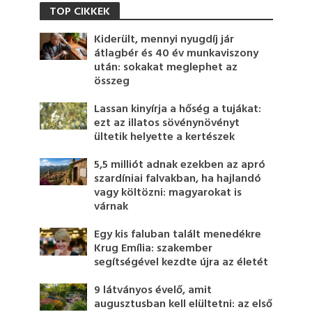
TOP CIKKEK
Kiderült, mennyi nyugdíj jár
átlagbér és 40 év munkaviszony
után: sokakat meglephet az
összeg
Lassan kinyírja a hőség a tujákat:
ezt az illatos sövénynövényt
ültetik helyette a kertészek
5,5 milliót adnak ezekben az apró
szardíniai falvakban, ha hajlandó
vagy költözni: magyarokat is
várnak
Egy kis faluban talált menedékre
Krug Emília: szakember
segítségével kezdte újra az életét
9 látványos évelő, amit
augusztusban kell elültetni: az első