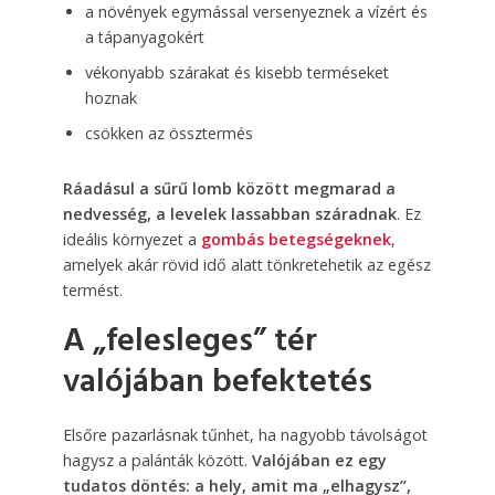
a növények egymással versenyeznek a vízért és
a tápanyagokért
vékonyabb szárakat és kisebb terméseket
hoznak
csökken az össztermés
Ráadásul a sűrű lomb között megmarad a
nedvesség, a levelek lassabban száradnak
. Ez
ideális környezet a
gombás betegségeknek
,
amelyek akár rövid idő alatt tönkretehetik az egész
termést.
A „felesleges” tér
valójában befektetés
Elsőre pazarlásnak tűnhet, ha nagyobb távolságot
hagysz a palánták között.
Valójában ez egy
tudatos döntés: a hely, amit ma „elhagysz”,