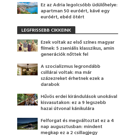
Ez az Adria legolcsóbb üdülőhelye:
apartman 50 euróért, kávé egy
euróért, ebéd ötért
LEGFRISSEBB CIKKEINK
Ezek voltak az első színes magyar
filmek: 5 zseniális klasszikus, amin
generációk nőttek fel
A szocializmus legrondább
csillárai voltak: ma már
százezreket érhetnek ezek a
darabok
Hűvös erdei kirándulások unokával
kisvasutakon: ez a 9 legszebb
hazai útvonal kánikulára
Felforgat és megváltoztat ez a 4
nap augusztusban: mindent
megkap ez a 2 csillagjegy