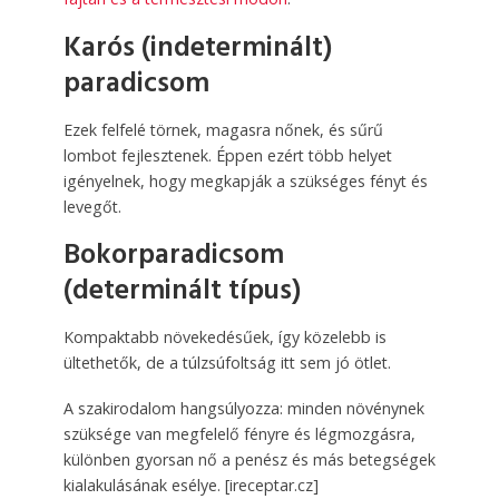
Karós (indeterminált)
paradicsom
Ezek felfelé törnek, magasra nőnek, és sűrű
lombot fejlesztenek. Éppen ezért több helyet
igényelnek, hogy megkapják a szükséges fényt és
levegőt.
Bokorparadicsom
(determinált típus)
Kompaktabb növekedésűek, így közelebb is
ültethetők, de a túlzsúfoltság itt sem jó ötlet.
A szakirodalom hangsúlyozza: minden növénynek
szüksége van megfelelő fényre és légmozgásra,
különben gyorsan nő a penész és más betegségek
kialakulásának esélye. [ireceptar.cz]