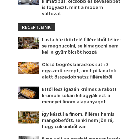
klímatípus: olcsóbb és kevesebbet
is fogyaszt, mint a modern
változat
RECEPTJEINK
Lusta házi körtelé fillérekből télire:
se megpucolni, se kimagozni nem
kell a gyümölcsöt hozzá
Olcsó bögrés barackos süti: 3
egyszerű recept, amit pillanatok
alatt összedobhatsz fillérekből
Ettől lesz igazán krémes a rakott
krumpli: sokan kihagyják ezt a
mennyei finom alapanyagot
Így készül a finom, filléres hamis
mangóbefőtt: senki nem jön rá,
hogy cukkiniből van