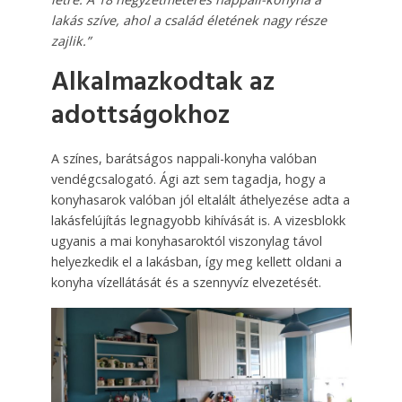
lakás szíve, ahol a család életének nagy része
zajlik.”
Alkalmazkodtak az
adottságokhoz
A színes, barátságos nappali-konyha valóban
vendégcsalogató. Ági azt sem tagadja, hogy a
konyhasarok valóban jól eltalált áthelyezése adta a
lakásfelújítás legnagyobb kihívását is. A vizesblokk
ugyanis a mai konyhasaroktól viszonylag távol
helyezkedik el a lakásban, így meg kellett oldani a
konyha vízellátását és a szenny­víz elvezetését.