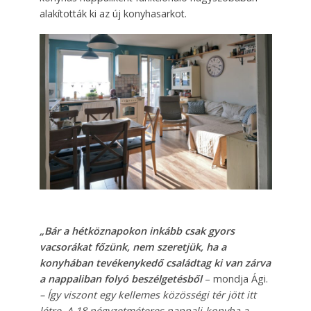
alakították ki az új konyhasarkot.
„Bár a hétköznapokon inkább csak gyors
vacsorákat főzünk, nem szeretjük, ha a
konyhában tevékenykedő családtag ki van zárva
a nappaliban folyó beszélgetésből
– mondja Ági.
– Így viszont egy kellemes közösségi tér jött itt
létre. A 18 négyzetméteres nappali-konyha a