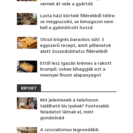
vernek át vele a gyártók
Lusta házi körtelé fillérekből télire:
se megpucolni, se kimagozni nem
kell a gyümölcsöt hozzá
Olcsó bögrés barackos süti: 3
egyszerű recept, amit pillanatok
alatt összedobhatsz fillérekből
Ettől lesz igazán krémes a rakott
krumpli: sokan kihagyják ezt a
mennyei finom alapanyagot
RIPORT
Mit jelentenek a telefonon
található kis lyukak? Fontosabb
feladatot látnak el, mint
gondolnád
A szocializmus legrondább