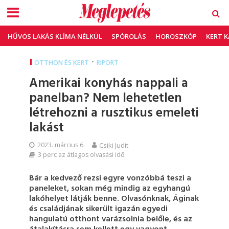
HŰVÖS LAKÁS KLÍMA NÉLKÜL
SPÓROLÁS
HOROSZKÓP
KERT 
•
OTTHON ÉS KERT
RIPORT
Amerikai konyhás nappali a
panelban? Nem lehetetlen
létrehozni a rusztikus emeleti
lakást
2023. március 6.
Csiki Judit
3 perc az átlagos olvasási idő
Bár a kedvező rezsi egyre vonzóbbá teszi a
paneleket, sokan még mindig az egyhangú
lakóhelyet látják benne. Olvasónknak, Áginak
és családjának sikerült igazán egyedi
hangulatú otthont varázsolnia belőle, és az