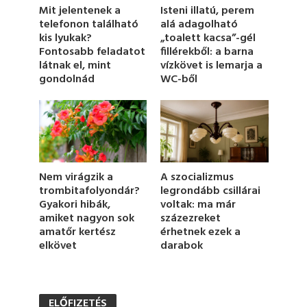
1
Isteni illatú, perem
Mit jelentenek a
m
alá adagolható
telefonon található
i
„toalett kacsa”-gél
kis lyukak?
n
u
fillérekből: a barna
Fontosabb feladatot
t
vízkövet is lemarja a
látnak el, mint
e
WC-ből
gondolnád
,
1
6
s
e
c
o
n
d
Nem virágzik a
A szocializmus
s
trombitafolyondár?
legrondább csillárai
Gyakori hibák,
voltak: ma már
amiket nagyon sok
százezreket
amatőr kertész
érhetnek ezek a
elkövet
darabok
ELŐFIZETÉS