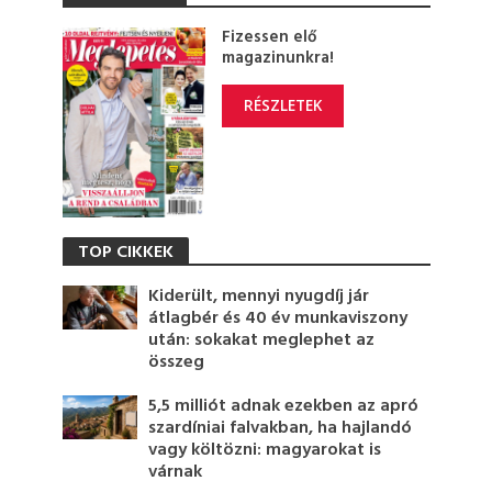
Fizessen elő
magazinunkra!
RÉSZLETEK
TOP CIKKEK
Kiderült, mennyi nyugdíj jár
átlagbér és 40 év munkaviszony
után: sokakat meglephet az
összeg
5,5 milliót adnak ezekben az apró
szardíniai falvakban, ha hajlandó
vagy költözni: magyarokat is
várnak