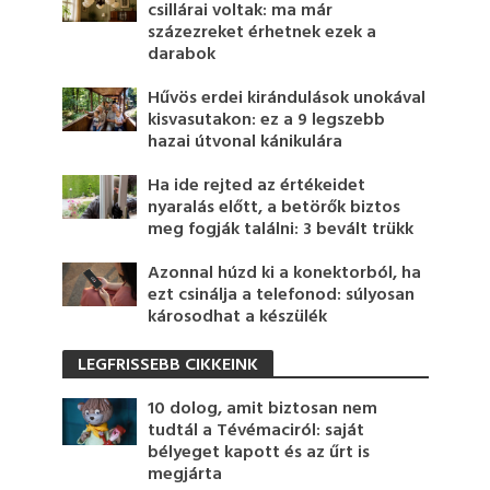
csillárai voltak: ma már
százezreket érhetnek ezek a
darabok
Hűvös erdei kirándulások unokával
kisvasutakon: ez a 9 legszebb
hazai útvonal kánikulára
Ha ide rejted az értékeidet
nyaralás előtt, a betörők biztos
meg fogják találni: 3 bevált trükk
Azonnal húzd ki a konektorból, ha
ezt csinálja a telefonod: súlyosan
károsodhat a készülék
LEGFRISSEBB CIKKEINK
10 dolog, amit biztosan nem
tudtál a Tévémaciról: saját
bélyeget kapott és az űrt is
megjárta