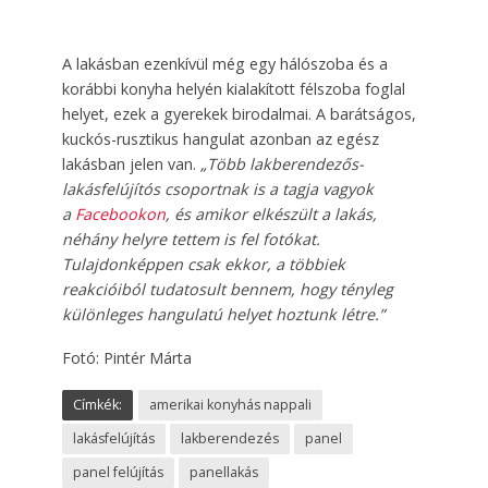
A lakásban ezenkívül még egy hálószoba és a
korábbi konyha helyén kialakított félszoba foglal
helyet, ezek a gyerekek birodalmai. A barátságos,
kuckós-rusztikus hangulat azonban az egész
lakásban jelen van.
„Több lakberendezős-
lakásfelújítós csoportnak is a tagja vagyok
a
Face­bookon
, és amikor elkészült a lakás,
néhány helyre tettem is fel fotókat.
Tulajdonképpen csak ekkor, a többiek
reakcióiból tudatosult bennem, hogy tényleg
különleges hangulatú helyet hoztunk létre.”
Fotó: Pintér Márta
Címkék:
amerikai konyhás nappali
lakásfelújítás
lakberendezés
panel
panel felújítás
panellakás