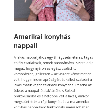
Amerikai konyhás
nappali
A lakás nappalijához egy 8 négyzetméteres, tágas
erkély csatlakozik, remek panorámával. Szinte adja
magát, hogy nyáron az egész család itt
vacsorázzon, grillezzen – az viszont kényelmetlen
volt, hogy minden apróságért át kellett szaladni a
lakás másik végén található konyhába. Ez adta az
ötletet a nappali átalakításához. Sokkal
praktikusabbá és élhetőbbé vált a lakás, amikor
megszüntették a régi konyhát, és a ma amerikai
konyhás nappaliként funkcionáló nagyszobában