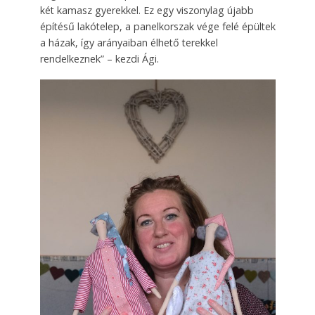
két kamasz gyerekkel. Ez egy viszonylag újabb
építésű lakótelep, a panelkor­szak vége felé épültek
a házak, így arányaiban élhető terekkel
rendelkeznek” – kezdi Ági.