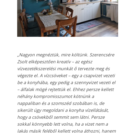
„Nagyon megnéztük, mire költünk. Szerencsére
Zsolt elképesztően kreatív – az egész
vízvezetékszerelési munkát ő tervezte meg és
végezte el. A vízcsöveket – egy a csapvizet vezeti
be a konyhába, egy pedig a szennyvizet vezeti el
– álfalak mögé rejtettük el. Ehhez persze kellett
néhány kompromisszumot kötnünk a
nappaliban és a szomszéd szobában is, de
sikerült úgy megoldani a konyha vízellátását,
hogy a csövekből semmit sem látni. Persze
sokkal könnyebb lett volna, ha a vizet nem a
lakás másik feléből kellett volna áthozni, hanem