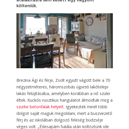
átalakításra sem kellett egy vagyont
költeniük.
Brezina Ági és férje, Zsolt együtt vágott bele a 70
négyzetméteres, háromszobás újpesti lakótelepi
lakás felújításába, amelyben korábban a nő szülei
éltek. Kuckós-rusztikus hangulatot álmodtak meg a
szürke betonfalak helyett
. Igyekeztek minél több
dolgot saját maguk megoldani, mert a buszvezető
férj és az iskolában dolgozó feleség büdzséje
véges volt. „Édesapám halála után költöztünk ide