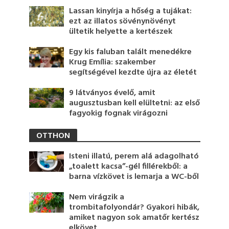
Lassan kinyírja a hőség a tujákat:
ezt az illatos sövénynövényt
ültetik helyette a kertészek
Egy kis faluban talált menedékre
Krug Emília: szakember
segítségével kezdte újra az életét
9 látványos évelő, amit
augusztusban kell elültetni: az első
fagyokig fognak virágozni
OTTHON
Isteni illatú, perem alá adagolható
„toalett kacsa”-gél fillérekből: a
barna vízkövet is lemarja a WC-ből
Nem virágzik a
trombitafolyondár? Gyakori hibák,
amiket nagyon sok amatőr kertész
elkövet