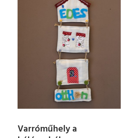
Varróműhely a