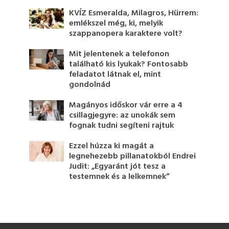
KVÍZ Esmeralda, Milagros, Hürrem:
emlékszel még, ki, melyik
szappanopera karaktere volt?
Mit jelentenek a telefonon
található kis lyukak? Fontosabb
feladatot látnak el, mint
gondolnád
Magányos időskor vár erre a 4
csillagjegyre: az unokák sem
fognak tudni segíteni rajtuk
Ezzel húzza ki magát a
legnehezebb pillanatokból Endrei
Judit: „Egyaránt jót tesz a
testemnek és a lelkemnek”