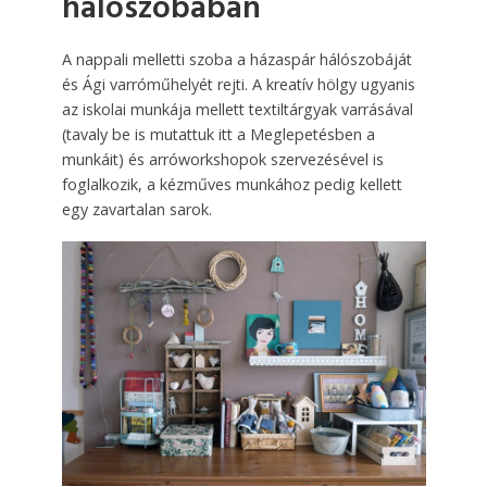
hálószobában
A nappali melletti szoba a házaspár hálószobáját
és Ági varróműhelyét rejti. A kreatív hölgy ugyanis
az iskolai munkája mellett textiltárgyak varrásával
(tavaly be is mutattuk itt a Meglepetésben a
munkáit) és arróworkshopok szervezésével is
foglalkozik, a kézműves munkához pedig kellett
egy zavartalan sarok.