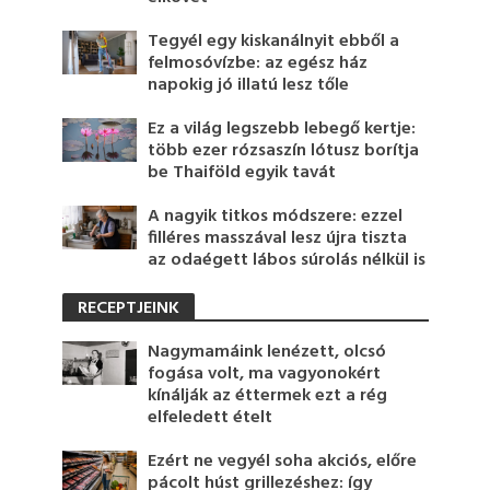
Tegyél egy kiskanálnyit ebből a
felmosóvízbe: az egész ház
napokig jó illatú lesz tőle
Ez a világ legszebb lebegő kertje:
több ezer rózsaszín lótusz borítja
be Thaiföld egyik tavát
A nagyik titkos módszere: ezzel
filléres masszával lesz újra tiszta
az odaégett lábos súrolás nélkül is
RECEPTJEINK
Nagymamáink lenézett, olcsó
fogása volt, ma vagyonokért
kínálják az éttermek ezt a rég
elfeledett ételt
Ezért ne vegyél soha akciós, előre
pácolt húst grillezéshez: így