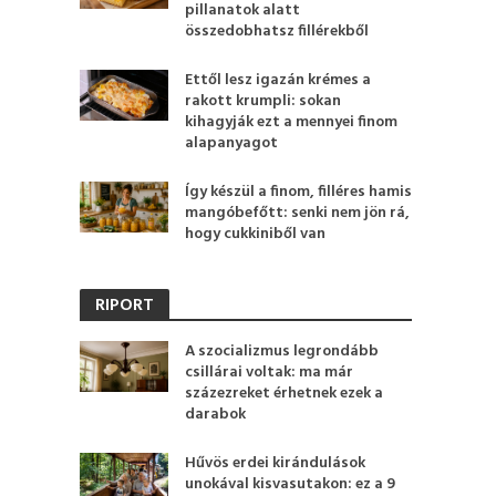
pillanatok alatt
összedobhatsz fillérekből
Ettől lesz igazán krémes a
rakott krumpli: sokan
kihagyják ezt a mennyei finom
alapanyagot
Így készül a finom, filléres hamis
mangóbefőtt: senki nem jön rá,
hogy cukkiniből van
RIPORT
A szocializmus legrondább
csillárai voltak: ma már
százezreket érhetnek ezek a
darabok
Hűvös erdei kirándulások
unokával kisvasutakon: ez a 9