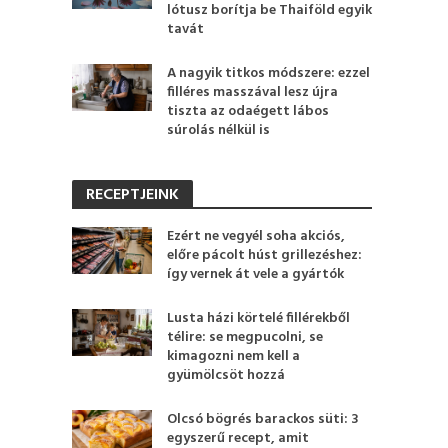
lótusz borítja be Thaiföld egyik
tavát
A nagyik titkos módszere: ezzel
filléres masszával lesz újra
tiszta az odaégett lábos
súrolás nélkül is
RECEPTJEINK
Ezért ne vegyél soha akciós,
előre pácolt húst grillezéshez:
így vernek át vele a gyártók
Lusta házi körtelé fillérekből
télire: se megpucolni, se
kimagozni nem kell a
gyümölcsöt hozzá
Olcsó bögrés barackos süti: 3
egyszerű recept, amit