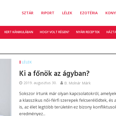
SZTÁR
RIPORT
LÉLEK
EZOTÉRIA
KONY
KERT KÁNIKULÁBAN
HOGY VOLT RÉGEN?
NYÁRI RECEPTEK
HÁZT
LÉLEK
Ki a főnök az ágyban?
2019. augusztus 30.
B. Molnár Márk
Sokszor írtunk már olyan kapcsolatokról, amelye
a klasszikus női-férfi szerepek felcserélődtek, és 
is, az élet legtöbb területén ez bizony konfliktuso
eredményez...