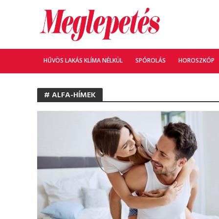
HŰVÖS LAKÁS KLÍMA NÉLKÜL
SPÓROLÁS
HOROSZKÓP
# ALFA-HÍMEK