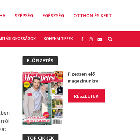
HA
SZÉPSÉG
EGÉSZSÉG
OTTHON ÉS KERT
ARTÁSI OKOSSÁGOK
KONYHAI TIPPEK
ELŐFIZETÉS
Fizessen elő
magazinunkra!
RÉSZLETEK
kben
arról
kat
TOP CIKKEK