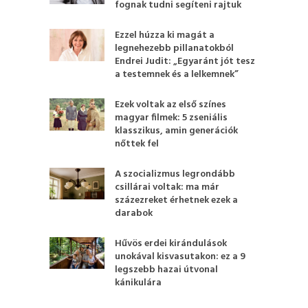
fognak tudni segíteni rajtuk
Ezzel húzza ki magát a
legnehezebb pillanatokból
Endrei Judit: „Egyaránt jót tesz
a testemnek és a lelkemnek”
Ezek voltak az első színes
magyar filmek: 5 zseniális
klasszikus, amin generációk
nőttek fel
A szocializmus legrondább
csillárai voltak: ma már
százezreket érhetnek ezek a
darabok
Hűvös erdei kirándulások
unokával kisvasutakon: ez a 9
legszebb hazai útvonal
kánikulára