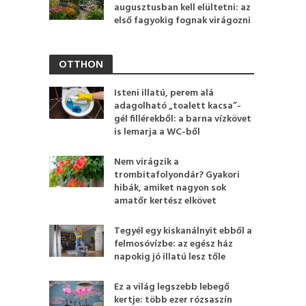
augusztusban kell elültetni: az
első fagyokig fognak virágozni
OTTHON
Isteni illatú, perem alá
adagolható „toalett kacsa”-
gél fillérekből: a barna vízkövet
is lemarja a WC-ből
Nem virágzik a
trombitafolyondár? Gyakori
hibák, amiket nagyon sok
amatőr kertész elkövet
Tegyél egy kiskanálnyit ebből a
felmosóvízbe: az egész ház
napokig jó illatú lesz tőle
Ez a világ legszebb lebegő
kertje: több ezer rózsaszín