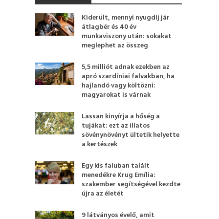
Kiderült, mennyi nyugdíj jár
átlagbér és 40 év
munkaviszony után: sokakat
meglephet az összeg
5,5 milliót adnak ezekben az
apró szardíniai falvakban, ha
hajlandó vagy költözni:
magyarokat is várnak
Lassan kinyírja a hőség a
tujákat: ezt az illatos
sövénynövényt ültetik helyette
a kertészek
Egy kis faluban talált
menedékre Krug Emília:
szakember segítségével kezdte
újra az életét
9 látványos évelő, amit