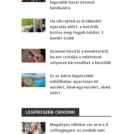
legszebb hazai útvonal
kánikulára
Ha ide rejted az értékeidet
nyaralás előtt, a betörők
biztos meg fogják találni: 3
bevált trükk
Azonnal húzd ki a konektorból,
ha ezt csinálja a telefonod:
súlyosan károsodhat a készülék
Ez az Adria legolcsóbb
üdülőhelye: apartman 50
euróért, kávé egy euróért, ebéd
ötért
LEGFRISSEBB CIKKEINK
Magányos időskor vár erre a 4
csillagjegyre: az unokák sem