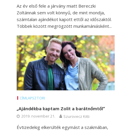
Az év első fele a járvány miatt Bereczki
Zoltánnak sem volt könnyű, de mint mondja,
számtalan ajándékot kapott ettől az időszaktól.
Többek között megrögzött munkamániásként...
CÍMLAPSZTORI
„Ajándékba kaptam Zolit a barátnőmtől”
2019. november 21.
Szurovecz Kitti
Évtizedekig elkerülték egymást a szakmában,