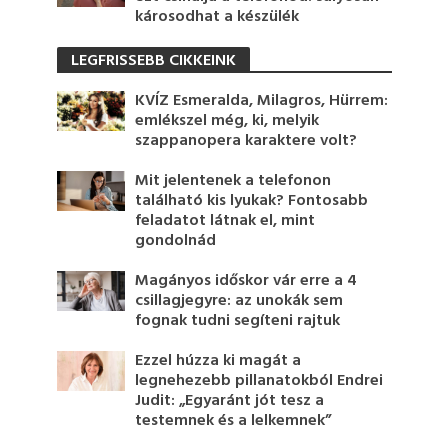
károsodhat a készülék
LEGFRISSEBB CIKKEINK
KVÍZ Esmeralda, Milagros, Hürrem:
emlékszel még, ki, melyik
szappanopera karaktere volt?
Mit jelentenek a telefonon
található kis lyukak? Fontosabb
feladatot látnak el, mint
gondolnád
Magányos időskor vár erre a 4
csillagjegyre: az unokák sem
fognak tudni segíteni rajtuk
Ezzel húzza ki magát a
legnehezebb pillanatokból Endrei
Judit: „Egyaránt jót tesz a
testemnek és a lelkemnek”