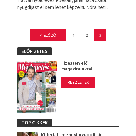
Hatvannyolc éves édesanyjánál fiatalosabb
nyugdíjast el sem lehet képzelni. Nóra heti...
ELŐZŐ
1
2
3
ELŐFIZETÉS
Fizessen elő
magazinunkra!
RÉSZLETEK
TOP CIKKEK
Kiderült, mennyi nyugdíj jár