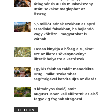
átlagbér és 40 év munkaviszony
után: sokakat meglephet az
összeg
5,5 milliót adnak ezekben az apró
szardíniai falvakban, ha hajlandó
vagy költözni: magyarokat is
várnak
Lassan kinyírja a hőség a tujákat:
ezt az illatos sövénynövényt
ültetik helyette a kertészek
Egy kis faluban talált menedékre
Krug Emília: szakember
segítségével kezdte újra az életét
9 látványos évelő, amit
augusztusban kell elültetni: az első
fagyokig fognak virágozni
OTTHON