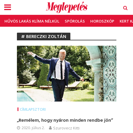
HŰVÖS LAKÁS KLÍMA NÉLKÜL
SPÓROLÁS
HOROSZKÓP
KERT 
# BERECZKI ZOLTÁN
CÍMLAPSZTORI
„Remélem, hogy nyáron minden rendbe jön”
2020. július 2.
Szurovecz Kitti