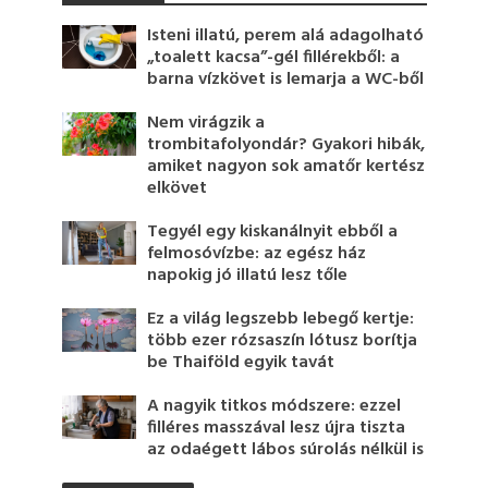
Isteni illatú, perem alá adagolható
„toalett kacsa”-gél fillérekből: a
barna vízkövet is lemarja a WC-ből
Nem virágzik a
trombitafolyondár? Gyakori hibák,
amiket nagyon sok amatőr kertész
elkövet
Tegyél egy kiskanálnyit ebből a
felmosóvízbe: az egész ház
napokig jó illatú lesz tőle
Ez a világ legszebb lebegő kertje:
több ezer rózsaszín lótusz borítja
be Thaiföld egyik tavát
A nagyik titkos módszere: ezzel
filléres masszával lesz újra tiszta
az odaégett lábos súrolás nélkül is