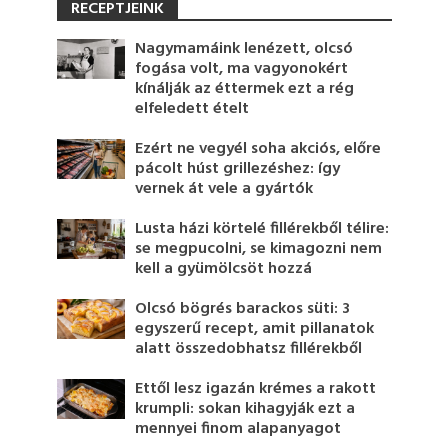
RECEPTJEINK
Nagymamáink lenézett, olcsó
fogása volt, ma vagyonokért
kínálják az éttermek ezt a rég
elfeledett ételt
Ezért ne vegyél soha akciós, előre
pácolt húst grillezéshez: így
vernek át vele a gyártók
Lusta házi körtelé fillérekből télire:
se megpucolni, se kimagozni nem
kell a gyümölcsöt hozzá
Olcsó bögrés barackos süti: 3
egyszerű recept, amit pillanatok
alatt összedobhatsz fillérekből
Ettől lesz igazán krémes a rakott
krumpli: sokan kihagyják ezt a
mennyei finom alapanyagot