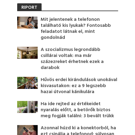
RIPORT
Mit jelentenek a telefonon
található kis lyukak? Fontosabb
feladatot látnak el, mint
gondolnád
A szocializmus legrondább
csillárai voltak: ma már
százezreket érhetnek ezek a
darabok
Hűvös erdei kirándulások unokával
kisvasutakon: ez a 9 legszebb
hazai útvonal kánikulára
Ha ide rejted az értékeidet
nyaralás előtt, a betörők biztos
meg fogják találni: 3 bevált trükk
Azonnal húzd ki a konektorból, ha
ezt csinálja a telefonod: súlyosan