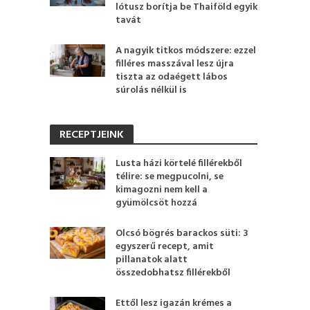
lótusz borítja be Thaiföld egyik
tavát
A nagyik titkos módszere: ezzel
filléres masszával lesz újra
tiszta az odaégett lábos
súrolás nélkül is
RECEPTJEINK
Lusta házi körtelé fillérekből
télire: se megpucolni, se
kimagozni nem kell a
gyümölcsöt hozzá
Olcsó bögrés barackos süti: 3
egyszerű recept, amit
pillanatok alatt
összedobhatsz fillérekből
Ettől lesz igazán krémes a