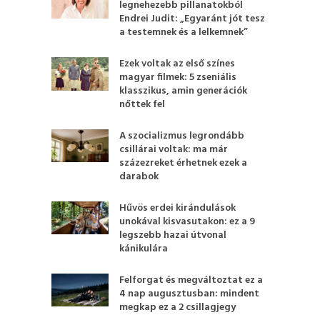
legnehezebb pillanatokból
Endrei Judit: „Egyaránt jót tesz
a testemnek és a lelkemnek”
Ezek voltak az első színes
magyar filmek: 5 zseniális
klasszikus, amin generációk
nőttek fel
A szocializmus legrondább
csillárai voltak: ma már
százezreket érhetnek ezek a
darabok
Hűvös erdei kirándulások
unokával kisvasutakon: ez a 9
legszebb hazai útvonal
kánikulára
Felforgat és megváltoztat ez a
4 nap augusztusban: mindent
megkap ez a 2 csillagjegy