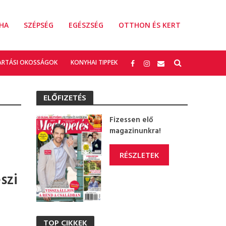
HA
SZÉPSÉG
EGÉSZSÉG
OTTHON ÉS KERT
ARTÁSI OKOSSÁGOK
KONYHAI TIPPEK
ELŐFIZETÉS
Fizessen elő
magazinunkra!
RÉSZLETEK
szi
TOP CIKKEK