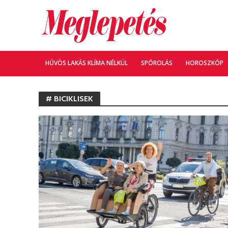
HŰVÖS LAKÁS KLÍMA NÉLKÜL
SPÓROLÁS
HOROSZKÓP
# BICIKLISEK