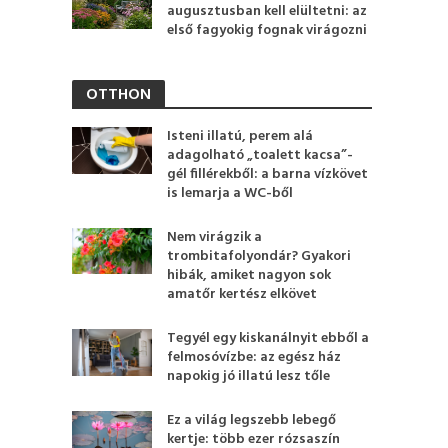
augusztusban kell elültetni: az
első fagyokig fognak virágozni
OTTHON
Isteni illatú, perem alá
adagolható „toalett kacsa”-
gél fillérekből: a barna vízkövet
is lemarja a WC-ből
Nem virágzik a
trombitafolyondár? Gyakori
hibák, amiket nagyon sok
amatőr kertész elkövet
Tegyél egy kiskanálnyit ebből a
felmosóvízbe: az egész ház
napokig jó illatú lesz tőle
Ez a világ legszebb lebegő
kertje: több ezer rózsaszín