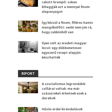
rakott krumpli: sokan
kihagyják ezt a mennyei finom
alapanyagot
Így készül a finom, filléres hamis
mangóbefőtt: senki nem jön rá,
hogy cukkiniből van
Ilyen volt az eredeti magyar
lecsó: egy döbbenetesen
egyszerű recept alapján
készítették
RIPORT
A szocializmus legrondább
csillárai voltak: ma már
százezreket érhetnek ezek a
darabok
Hűvös erdei kirándulások