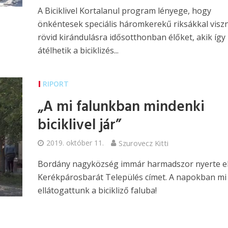
A Biciklivel Kortalanul program lényege, hogy
önkéntesek speciális háromkerekű riksákkal visz
rövid kirándulásra idősotthonban élőket, akik így 
átélhetik a biciklizés...
RIPORT
„A mi falunkban mindenki
biciklivel jár”
2019. október 11.
Szurovecz Kitti
Bordány nagyközség immár harmadszor nyerte el
Kerékpárosbarát Település címet. A napokban mi 
ellátogattunk a bicikliző faluba!