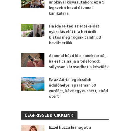
unokával kisvasutakon: ez a 9
legszebb hazai útvonal
kánikulára
Ha ide rejted az értékeidet
nyaralás előtt, a betörők
biztos meg fogják találni: 3
bevált trükk
Azonnal húzd ki a konektorból,
ha ezt csinálja a telefonod:
súlyosan károsodhat a készülék
Ez az Adria legolcsóbb
üdülőhelye: apartman 50
euróért, kávé egy euróért, ebéd
ötért
LEGFRISSEBB CIKKEINK
Ezzel húzza ki magát a