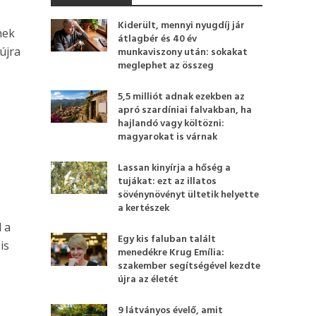
Kiderült, mennyi nyugdíj jár
nek
átlagbér és 40 év
újra
munkaviszony után: sokakat
meglephet az összeg
5,5 milliót adnak ezekben az
apró szardíniai falvakban, ha
hajlandó vagy költözni:
magyarokat is várnak
Lassan kinyírja a hőség a
tujákat: ezt az illatos
sövénynövényt ültetik helyette
a kertészek
 a
Egy kis faluban talált
is
menedékre Krug Emília:
szakember segítségével kezdte
újra az életét
9 látványos évelő, amit