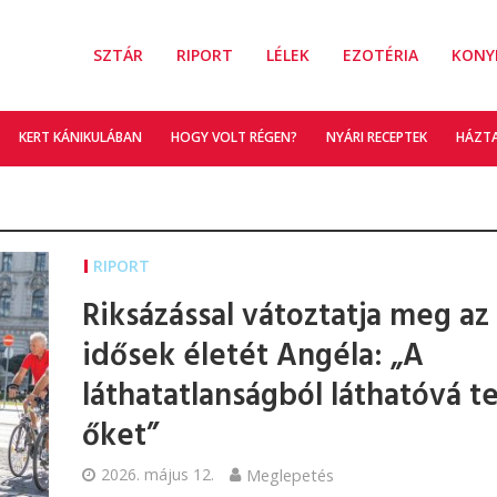
SZTÁR
RIPORT
LÉLEK
EZOTÉRIA
KONY
KERT KÁNIKULÁBAN
HOGY VOLT RÉGEN?
NYÁRI RECEPTEK
HÁZT
RIPORT
Riksázással vátoztatja meg az
idősek életét Angéla: „A
láthatatlanságból láthatóvá te
őket”
2026. május 12.
Meglepetés