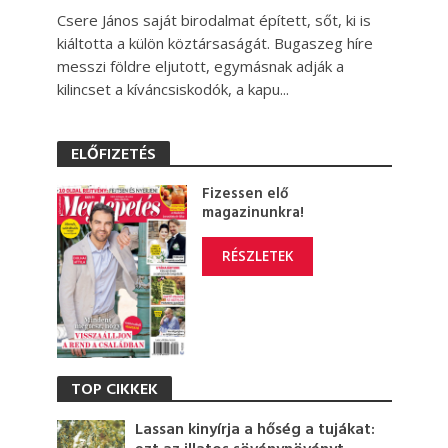
Csere János saját birodalmat épített, sőt, ki is
kiáltotta a külön köztársaságát. Bugaszeg híre
messzi földre eljutott, egymásnak adják a
kilincset a kíváncsiskodók, a kapu...
ELŐFIZETÉS
Fizessen elő
magazinunkra!
RÉSZLETEK
TOP CIKKEK
Lassan kinyírja a hőség a tujákat: