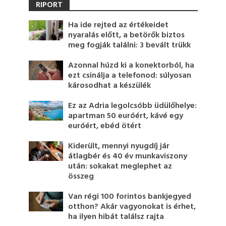
RIPORT
Ha ide rejted az értékeidet
nyaralás előtt, a betörők biztos
meg fogják találni: 3 bevált trükk
Azonnal húzd ki a konektorból, ha
ezt csinálja a telefonod: súlyosan
károsodhat a készülék
Ez az Adria legolcsóbb üdülőhelye:
apartman 50 euróért, kávé egy
euróért, ebéd ötért
Kiderült, mennyi nyugdíj jár
átlagbér és 40 év munkaviszony
után: sokakat meglephet az
összeg
Van régi 100 forintos bankjegyed
otthon? Akár vagyonokat is érhet,
ha ilyen hibát találsz rajta