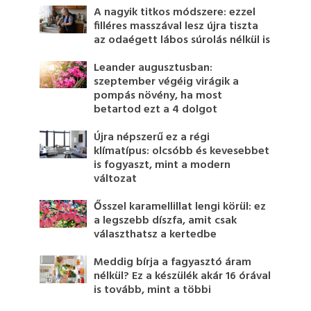
A nagyik titkos módszere: ezzel
filléres masszával lesz újra tiszta
az odaégett lábos súrolás nélkül is
Leander augusztusban:
szeptember végéig virágik a
pompás növény, ha most
betartod ezt a 4 dolgot
Újra népszerű ez a régi
klímatípus: olcsóbb és kevesebbet
is fogyaszt, mint a modern
változat
Ősszel karamellillat lengi körül: ez
a legszebb díszfa, amit csak
választhatsz a kertedbe
Meddig bírja a fagyasztó áram
nélkül? Ez a készülék akár 16 órával
is tovább, mint a többi