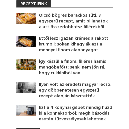
RECEPTJEINK
Olcsó bögrés barackos süti: 3
egyszerű recept, amit pillanatok
alatt összedobhatsz fillérekből
Ettől lesz igazán krémes a rakott
krumpli: sokan kihagyják ezt a
mennyei finom alapanyagot
Így készül a finom, filléres hamis
mangóbefőtt: senki nem jön rá,
hogy cukkiniből van
Ilyen volt az eredeti magyar lecsó:
egy döbbenetesen egyszerű
recept alapján készítették
Ezt a 4 konyhai gépet mindig húzd
ki a konnektorból: meghibásodás
esetén tűzveszélyesek lehetnek