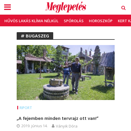
HŰVÖS LAKÁS KLÍMA NÉLKÜL
SPÓROLÁS
HOROSZKÓP
KERT 
# BUGASZEG
RIPORT
„A fejemben minden tervrajz ott van!”
2019. június 14.
Ványik Dóra