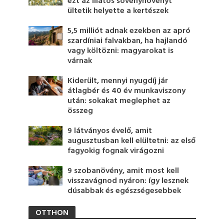
ezt az illatos sövénynövényt
ültetik helyette a kertészek
5,5 milliót adnak ezekben az apró
szardíniai falvakban, ha hajlandó
vagy költözni: magyarokat is
várnak
Kiderült, mennyi nyugdíj jár
átlagbér és 40 év munkaviszony
után: sokakat meglephet az
összeg
9 látványos évelő, amit
augusztusban kell elültetni: az első
fagyokig fognak virágozni
9 szobanövény, amit most kell
visszavágnod nyáron: így lesznek
dúsabbak és egészségesebbek
OTTHON