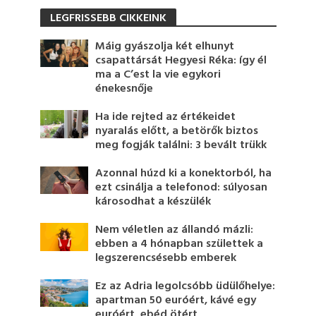
LEGFRISSEBB CIKKEINK
Máig gyászolja két elhunyt
csapattársát Hegyesi Réka: így él
ma a C’est la vie egykori
énekesnője
Ha ide rejted az értékeidet
nyaralás előtt, a betörők biztos
meg fogják találni: 3 bevált trükk
Azonnal húzd ki a konektorból, ha
ezt csinálja a telefonod: súlyosan
károsodhat a készülék
Nem véletlen az állandó mázli:
ebben a 4 hónapban születtek a
legszerencsésebb emberek
Ez az Adria legolcsóbb üdülőhelye:
apartman 50 euróért, kávé egy
euróért, ebéd ötért