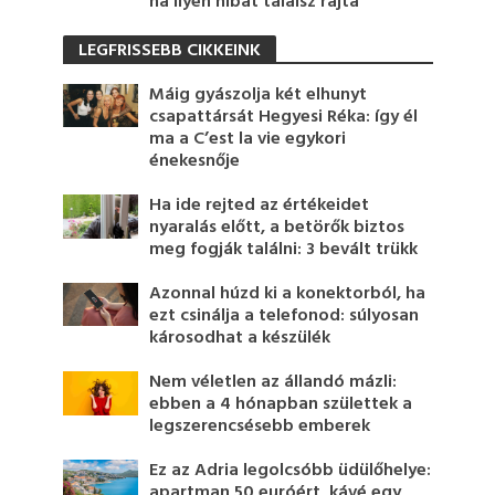
ha ilyen hibát találsz rajta
LEGFRISSEBB CIKKEINK
Máig gyászolja két elhunyt
csapattársát Hegyesi Réka: így él
ma a C’est la vie egykori
énekesnője
Ha ide rejted az értékeidet
nyaralás előtt, a betörők biztos
meg fogják találni: 3 bevált trükk
Azonnal húzd ki a konektorból, ha
ezt csinálja a telefonod: súlyosan
károsodhat a készülék
Nem véletlen az állandó mázli:
ebben a 4 hónapban születtek a
legszerencsésebb emberek
Ez az Adria legolcsóbb üdülőhelye:
apartman 50 euróért, kávé egy