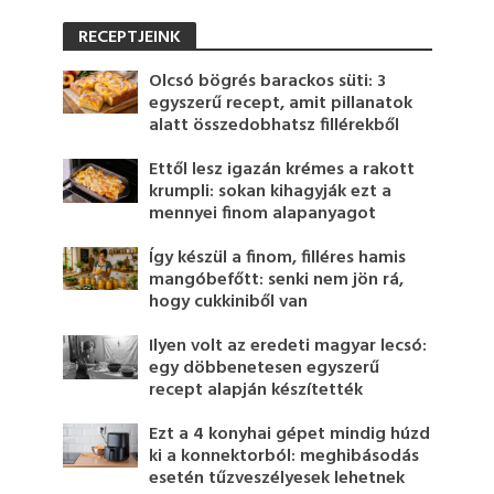
RECEPTJEINK
Olcsó bögrés barackos süti: 3
egyszerű recept, amit pillanatok
alatt összedobhatsz fillérekből
Ettől lesz igazán krémes a rakott
krumpli: sokan kihagyják ezt a
mennyei finom alapanyagot
Így készül a finom, filléres hamis
mangóbefőtt: senki nem jön rá,
hogy cukkiniből van
Ilyen volt az eredeti magyar lecsó:
egy döbbenetesen egyszerű
recept alapján készítették
Ezt a 4 konyhai gépet mindig húzd
ki a konnektorból: meghibásodás
esetén tűzveszélyesek lehetnek