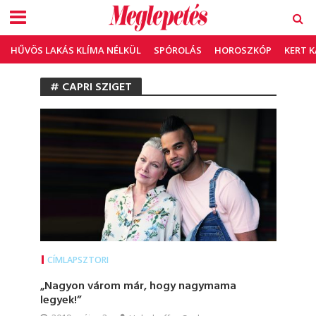
HŰVÖS LAKÁS KLÍMA NÉLKÜL
SPÓROLÁS
HOROSZKÓP
KERT 
# CAPRI SZIGET
CÍMLAPSZTORI
„Nagyon várom már, hogy nagymama
legyek!”