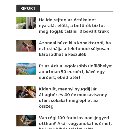
RIPORT
Ha ide rejted az értékeidet
nyaralás előtt, a betörők biztos
meg fogják találni: 3 bevált trükk
Azonnal húzd ki a konektorból, ha
ezt csinálja a telefonod: súlyosan
károsodhat a készülék
Ez az Adria legolcsóbb üdülőhelye:
apartman 50 euróért, kávé egy
euróért, ebéd ötért
Kiderült, mennyi nyugdíj jár
átlagbér és 40 év munkaviszony
után: sokakat meglephet az
összeg
Van régi 100 forintos bankjegyed
otthon? Akár vagyonokat is érhet,