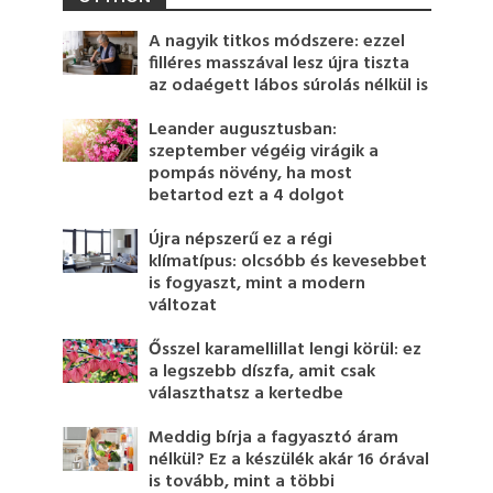
A nagyik titkos módszere: ezzel
filléres masszával lesz újra tiszta
az odaégett lábos súrolás nélkül is
Leander augusztusban:
szeptember végéig virágik a
pompás növény, ha most
betartod ezt a 4 dolgot
Újra népszerű ez a régi
klímatípus: olcsóbb és kevesebbet
is fogyaszt, mint a modern
változat
Ősszel karamellillat lengi körül: ez
a legszebb díszfa, amit csak
választhatsz a kertedbe
Meddig bírja a fagyasztó áram
nélkül? Ez a készülék akár 16 órával
is tovább, mint a többi