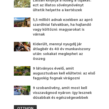
Lassan kinyírja a hőség a tujákat:
ezt az illatos sövénynövényt
ültetik helyette a kertészek
5,5 milliót adnak ezekben az apró
szardíniai falvakban, ha hajlandó
vagy költözni: magyarokat is
várnak
Kiderült, mennyi nyugdíj jár
átlagbér és 40 év munkaviszony
után: sokakat meglephet az
összeg
9 látványos évelő, amit
augusztusban kell elültetni: az első
fagyokig fognak virágozni
9 szobanövény, amit most kell
visszavágnod nyáron: így lesznek
dúsabbak és egészségesebbek
OTTHON