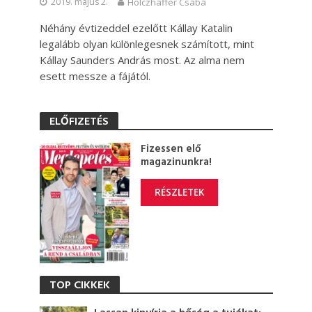
2019. május 2.
Holczhaffer Csaba
Néhány évtizeddel ezelőtt Kállay Katalin
legalább olyan különlegesnek számított, mint
Kállay Saunders András most. Az alma nem
esett messze a fájától.
ELŐFIZETÉS
Fizessen elő
magazinunkra!
RÉSZLETEK
TOP CIKKEK