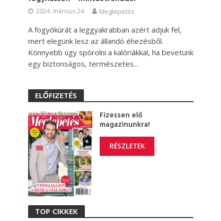
2024. március 24.
Meglepetés
A fogyókúrát a leggyakrabban azért adjuk fel,
mert elegünk lesz az állandó éhezésből.
Könnyebb úgy spórolni a kalóriákkal, ha bevetünk
egy biztonságos, természetes...
ELŐFIZETÉS
Fizessen elő
magazinunkra!
RÉSZLETEK
TOP CIKKEK