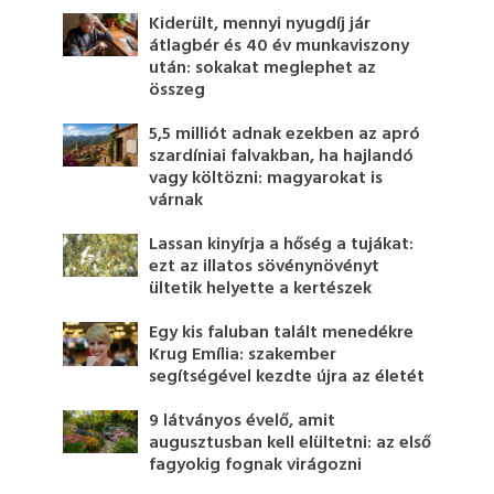
Kiderült, mennyi nyugdíj jár
átlagbér és 40 év munkaviszony
után: sokakat meglephet az
összeg
5,5 milliót adnak ezekben az apró
szardíniai falvakban, ha hajlandó
vagy költözni: magyarokat is
várnak
Lassan kinyírja a hőség a tujákat:
ezt az illatos sövénynövényt
ültetik helyette a kertészek
Egy kis faluban talált menedékre
Krug Emília: szakember
segítségével kezdte újra az életét
9 látványos évelő, amit
augusztusban kell elültetni: az első
fagyokig fognak virágozni