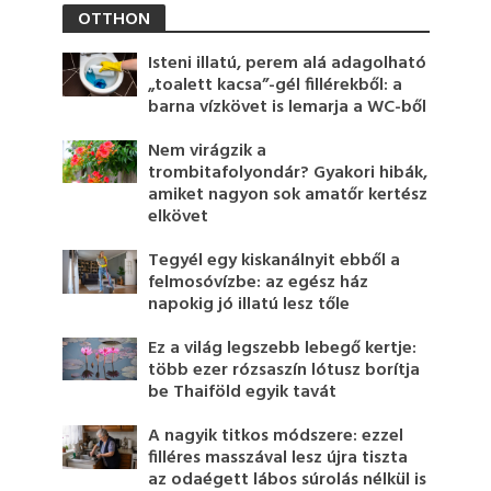
OTTHON
Isteni illatú, perem alá adagolható
„toalett kacsa”-gél fillérekből: a
barna vízkövet is lemarja a WC-ből
Nem virágzik a
trombitafolyondár? Gyakori hibák,
amiket nagyon sok amatőr kertész
elkövet
Tegyél egy kiskanálnyit ebből a
felmosóvízbe: az egész ház
napokig jó illatú lesz tőle
Ez a világ legszebb lebegő kertje:
több ezer rózsaszín lótusz borítja
be Thaiföld egyik tavát
A nagyik titkos módszere: ezzel
filléres masszával lesz újra tiszta
az odaégett lábos súrolás nélkül is