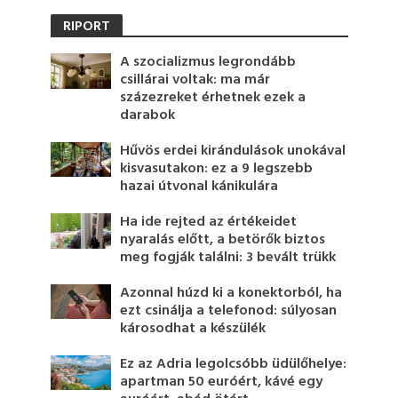
RIPORT
A szocializmus legrondább
csillárai voltak: ma már
százezreket érhetnek ezek a
darabok
Hűvös erdei kirándulások unokával
kisvasutakon: ez a 9 legszebb
hazai útvonal kánikulára
Ha ide rejted az értékeidet
nyaralás előtt, a betörők biztos
meg fogják találni: 3 bevált trükk
Azonnal húzd ki a konektorból, ha
ezt csinálja a telefonod: súlyosan
károsodhat a készülék
Ez az Adria legolcsóbb üdülőhelye:
apartman 50 euróért, kávé egy