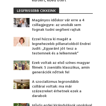
euróért, ebéd ötért
LEGFRISSEBB CIKKEINK
Magányos időskor vár erre a 4
csillagjegyre: az unokák sem
fognak tudni segíteni rajtuk
Ezzel húzza ki magát a
legnehezebb pillanatokból Endrei
Judit: „Egyaránt jót tesz a
testemnek és a lelkemnek”
Ezek voltak az első színes magyar
filmek: 5 zseniális klasszikus, amin
generációk nőttek fel
A szocializmus legrondább
csillárai voltak: ma már
százezreket érhetnek ezek a
darabok
Hűvös erdei kirándulások unokával