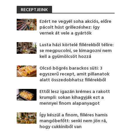
RECEPTJEINK
Ezért ne vegyél soha akciós, előre
pácolt húst grillezéshez: így
vernek át vele a gyártók
Lusta házi körtelé fillérekből télire:
se megpucolni, se kimagozni nem
kell a gyümölcsöt hozzá
Olcsó bögrés barackos süti: 3
egyszerű recept, amit pillanatok
alatt összedobhatsz fillérekből
Ettől lesz igazán krémes a rakott
krumpli: sokan kihagyják ezt a
mennyei finom alapanyagot
Így készül a finom, filléres hamis
mangóbefőtt: senki nem jön rá,
hogy cukkiniből van