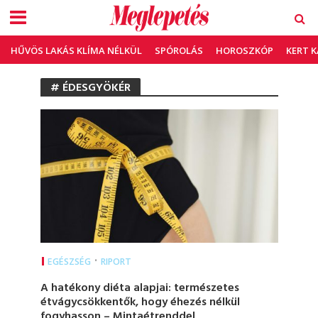
HŰVÖS LAKÁS KLÍMA NÉLKÜL
SPÓROLÁS
HOROSZKÓP
KERT 
# ÉDESGYÖKÉR
•
EGÉSZSÉG
RIPORT
A hatékony diéta alapjai: természetes
étvágycsökkentők, hogy éhezés nélkül
fogyhasson – Mintaétrenddel