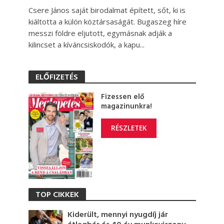
Csere János saját birodalmat épített, sőt, ki is
kiáltotta a külön köztársaságát. Bugaszeg híre
messzi földre eljutott, egymásnak adják a
kilincset a kíváncsiskodók, a kapu...
ELŐFIZETÉS
Fizessen elő
magazinunkra!
RÉSZLETEK
TOP CIKKEK
Kiderült, mennyi nyugdíj jár