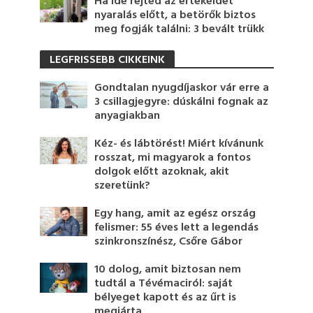
Ha ide rejted az értékeidet
nyaralás előtt, a betörők biztos
meg fogják találni: 3 bevált trükk
LEGFRISSEBB CIKKEINK
Gondtalan nyugdíjaskor vár erre a
3 csillagjegyre: dúskálni fognak az
anyagiakban
Kéz- és lábtörést! Miért kívánunk
rosszat, mi magyarok a fontos
dolgok előtt azoknak, akit
szeretünk?
Egy hang, amit az egész ország
felismer: 55 éves lett a legendás
szinkronszínész, Csőre Gábor
10 dolog, amit biztosan nem
tudtál a Tévémaciról: saját
bélyeget kapott és az űrt is
megjárta