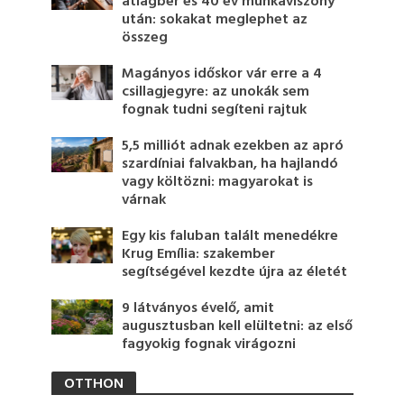
átlagbér és 40 év munkaviszony
után: sokakat meglephet az
összeg
Magányos időskor vár erre a 4
csillagjegyre: az unokák sem
fognak tudni segíteni rajtuk
5,5 milliót adnak ezekben az apró
szardíniai falvakban, ha hajlandó
vagy költözni: magyarokat is
várnak
Egy kis faluban talált menedékre
Krug Emília: szakember
segítségével kezdte újra az életét
9 látványos évelő, amit
augusztusban kell elültetni: az első
fagyokig fognak virágozni
OTTHON