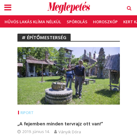
HŰVÖS LAKÁS KLÍMA NÉLKÜL
SPÓROLÁS
HOROSZKÓP
KERT 
# ÉPÍTŐMESTERSÉG
RIPORT
„A fejemben minden tervrajz ott van!”
2019. június 14.
Ványik Dóra