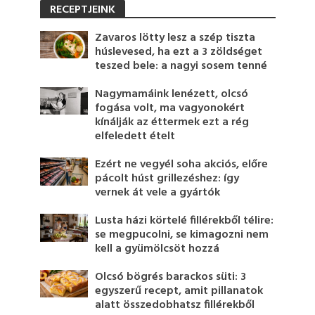
RECEPTJEINK
Zavaros lötty lesz a szép tiszta
húslevesed, ha ezt a 3 zöldséget
teszed bele: a nagyi sosem tenné
Nagymamáink lenézett, olcsó
fogása volt, ma vagyonokért
kínálják az éttermek ezt a rég
elfeledett ételt
Ezért ne vegyél soha akciós, előre
pácolt húst grillezéshez: így
vernek át vele a gyártók
Lusta házi körtelé fillérekből télire:
se megpucolni, se kimagozni nem
kell a gyümölcsöt hozzá
Olcsó bögrés barackos süti: 3
egyszerű recept, amit pillanatok
alatt összedobhatsz fillérekből