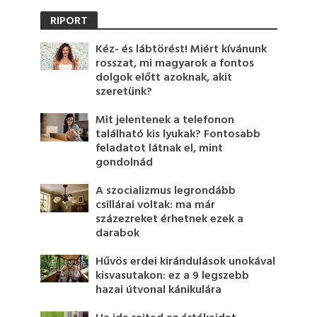
RIPORT
Kéz- és lábtörést! Miért kívánunk
rosszat, mi magyarok a fontos
dolgok előtt azoknak, akit
szeretünk?
Mit jelentenek a telefonon
található kis lyukak? Fontosabb
feladatot látnak el, mint
gondolnád
A szocializmus legrondább
csillárai voltak: ma már
százezreket érhetnek ezek a
darabok
Hűvös erdei kirándulások unokával
kisvasutakon: ez a 9 legszebb
hazai útvonal kánikulára