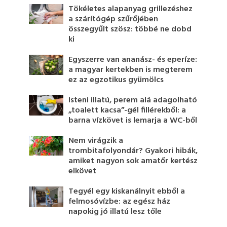
Tökéletes alapanyag grillezéshez
a szárítógép szűrőjében
összegyűlt szösz: többé ne dobd
ki
Egyszerre van ananász- és eperíze:
a magyar kertekben is megterem
ez az egzotikus gyümölcs
Isteni illatú, perem alá adagolható
„toalett kacsa”-gél fillérekből: a
barna vízkövet is lemarja a WC-ből
Nem virágzik a
trombitafolyondár? Gyakori hibák,
amiket nagyon sok amatőr kertész
elkövet
Tegyél egy kiskanálnyit ebből a
felmosóvízbe: az egész ház
napokig jó illatú lesz tőle