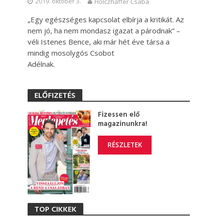
2019. október 3.
Holczhaffer Csaba
„Egy egészséges kapcsolat elbírja a kritikát. Az
nem jó, ha nem mondasz igazat a párodnak” –
véli Istenes Bence, aki már hét éve társa a
mindig mosolygós Csobot
Adélnak.
ELŐFIZETÉS
Fizessen elő
magazinunkra!
RÉSZLETEK
TOP CIKKEK