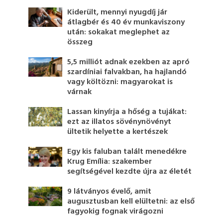
Kiderült, mennyi nyugdíj jár
átlagbér és 40 év munkaviszony
után: sokakat meglephet az
összeg
5,5 milliót adnak ezekben az apró
szardíniai falvakban, ha hajlandó
vagy költözni: magyarokat is
várnak
Lassan kinyírja a hőség a tujákat:
ezt az illatos sövénynövényt
ültetik helyette a kertészek
Egy kis faluban talált menedékre
Krug Emília: szakember
segítségével kezdte újra az életét
9 látványos évelő, amit
augusztusban kell elültetni: az első
fagyokig fognak virágozni