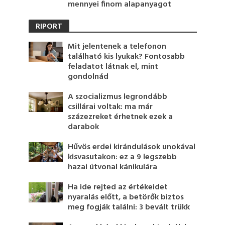
mennyei finom alapanyagot
RIPORT
Mit jelentenek a telefonon
található kis lyukak? Fontosabb
feladatot látnak el, mint
gondolnád
A szocializmus legrondább
csillárai voltak: ma már
százezreket érhetnek ezek a
darabok
Hűvös erdei kirándulások unokával
kisvasutakon: ez a 9 legszebb
hazai útvonal kánikulára
Ha ide rejted az értékeidet
nyaralás előtt, a betörők biztos
meg fogják találni: 3 bevált trükk