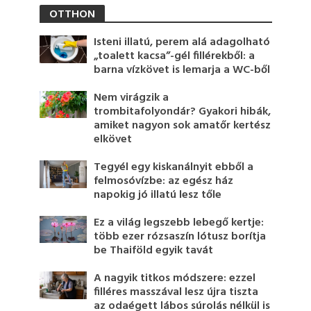
OTTHON
Isteni illatú, perem alá adagolható
„toalett kacsa”-gél fillérekből: a
barna vízkövet is lemarja a WC-ből
Nem virágzik a
trombitafolyondár? Gyakori hibák,
amiket nagyon sok amatőr kertész
elkövet
Tegyél egy kiskanálnyit ebből a
felmosóvízbe: az egész ház
napokig jó illatú lesz tőle
Ez a világ legszebb lebegő kertje:
több ezer rózsaszín lótusz borítja
be Thaiföld egyik tavát
A nagyik titkos módszere: ezzel
filléres masszával lesz újra tiszta
az odaégett lábos súrolás nélkül is