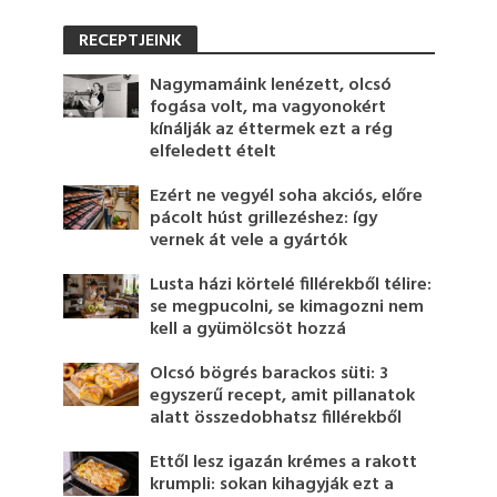
RECEPTJEINK
Nagymamáink lenézett, olcsó
fogása volt, ma vagyonokért
kínálják az éttermek ezt a rég
elfeledett ételt
Ezért ne vegyél soha akciós, előre
pácolt húst grillezéshez: így
vernek át vele a gyártók
Lusta házi körtelé fillérekből télire:
se megpucolni, se kimagozni nem
kell a gyümölcsöt hozzá
Olcsó bögrés barackos süti: 3
egyszerű recept, amit pillanatok
alatt összedobhatsz fillérekből
Ettől lesz igazán krémes a rakott
krumpli: sokan kihagyják ezt a