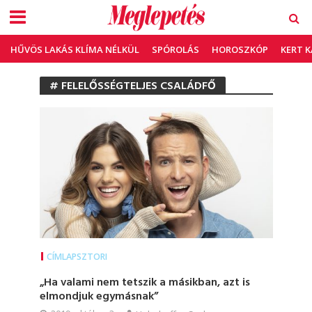
HŰVÖS LAKÁS KLÍMA NÉLKÜL
SPÓROLÁS
HOROSZKÓP
KERT 
# FELELŐSSÉGTELJES CSALÁDFŐ
CÍMLAPSZTORI
„Ha valami nem tetszik a másikban, azt is
elmondjuk egymásnak”