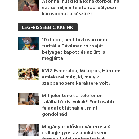
Azonnal húzd ki a konektorból, ha
ezt csinálja a telefonod: súlyosan
károsodhat a készülék
LEGFRISSEBB CIKKEINK
10 dolog, amit biztosan nem
tudtál a Tévémaciról: saját
bélyeget kapott és az űrt is
megjárta
KVÍZ Esmeralda, Milagros, Hürrem:
emlékszel még, ki, melyik
szappanopera karaktere volt?
Mit jelentenek a telefonon
található kis lyukak? Fontosabb
feladatot látnak el, mint
gondolnád
Magányos időskor vár erre a 4
csillagjegyre: az unokák sem