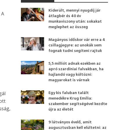
Kiderült, mennyi nyugdíj jár
 A
átlagbér és 40 év
munkaviszony után: sokakat
meglephet az összeg
Magányos időskor vár erre a 4
csillagjegyre: az unokák sem
fognak tudni segíteni rajtuk
5,5 milliót adnak ezekben az
apró szardíniai falvakban, ha
hajlandó vagy költözni:
magyarokat is várnak
Egy kis faluban talált
gál
menedékre Krug Emília:
ott
szakember segítségével kezdte
sság,
újra az életét
9 látványos évelő, amit
augusztusban kell elültetni: az