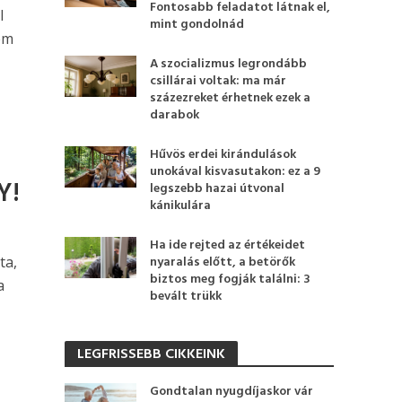
Fontosabb feladatot látnak el,
l
mint gondolnád
em
A szocializmus legrondább
csillárai voltak: ma már
százezreket érhetnek ezek a
darabok
Hűvös erdei kirándulások
unokával kisvasutakon: ez a 9
Y!
legszebb hazai útvonal
kánikulára
Ha ide rejted az értékeidet
ta,
nyaralás előtt, a betörők
biztos meg fogják találni: 3
a
bevált trükk
LEGFRISSEBB CIKKEINK
Gondtalan nyugdíjaskor vár