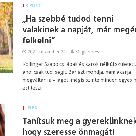
RIPORT
„Ha szebbé tudod tenni
valakinek a napját, már megé
felkelni”
2021. november 24.
Meglepetés
Kollinger Szabolcs lábak és karok nélkül született
ahol csak tud, segít. Bár azt mondja, nem akarja
megváltani a világot, mégis szinte minden egyes 
ezt teszi.
LÉLEK
Tanítsuk meg a gyerekünknek
hogy szeresse önmagát!