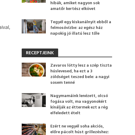
hibák, amiket nagyon sok
amatőr kertész elkövet
Tegyél egy kiskanálnyit ebből a
ival,
felmosóvízbe: az egész ház
napokig jó illatú lesz tőle
RECEPTJEINK
Zavaros lötty lesz a szép tiszta
húslevesed, ha ezt a 3
zöldséget teszed bele: a nagyi
sosem tenné
Nagymamáink lenézett, olcsó
fogása volt, ma vagyonokért
kínálják az éttermek ezt a rég
elfeledett ételt
Ezért ne vegyél soha akciós,
előre pácolt húst grillezéshez: