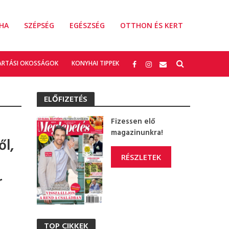
HA
SZÉPSÉG
EGÉSZSÉG
OTTHON ÉS KERT
ARTÁSI OKOSSÁGOK
KONYHAI TIPPEK
ELŐFIZETÉS
Fizessen elő
magazinunkra!
ől,
RÉSZLETEK
r
TOP CIKKEK