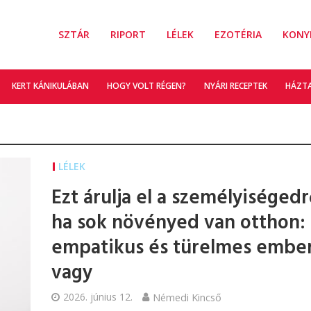
SZTÁR
RIPORT
LÉLEK
EZOTÉRIA
KONY
KERT KÁNIKULÁBAN
HOGY VOLT RÉGEN?
NYÁRI RECEPTEK
HÁZT
LÉLEK
Ezt árulja el a személyiségedr
ha sok növényed van otthon:
empatikus és türelmes embe
vagy
2026. június 12.
Némedi Kincső