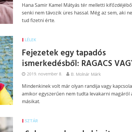
Hana Samir Kamel Mátyás tér melletti kifőzdéjébő
senki nem távozik üres hassal. Még az sem, aki n
tud fizetni érte.
LÉLEK
Fejezetek egy tapadós
ismerkedésből: RAGACS VAG
2019. november 8.
B. Molnár Márk
Mindenkinek volt már olyan randija vagy kapcsola
amikor egyszerűen nem tudta levakarni magáról 
másikat.
SZTÁR