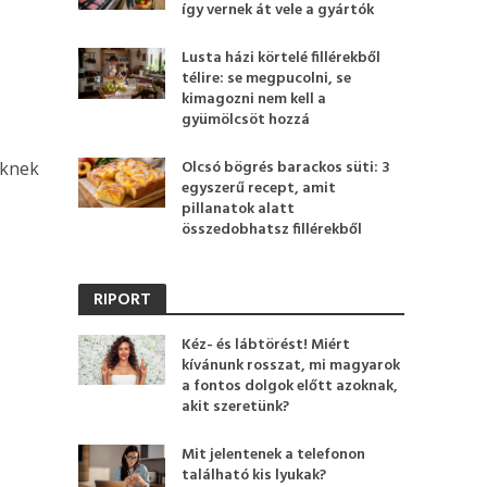
így vernek át vele a gyártók
Lusta házi körtelé fillérekből
télire: se megpucolni, se
kimagozni nem kell a
gyümölcsöt hozzá
Olcsó bögrés barackos süti: 3
nknek
egyszerű recept, amit
pillanatok alatt
összedobhatsz fillérekből
RIPORT
Kéz- és lábtörést! Miért
kívánunk rosszat, mi magyarok
a fontos dolgok előtt azoknak,
akit szeretünk?
Mit jelentenek a telefonon
található kis lyukak?