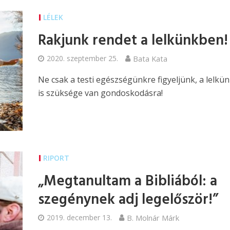
LÉLEK
Rakjunk rendet a lelkünkben!
2020. szeptember 25.
Bata Kata
Ne csak a testi egészségünkre figyeljünk, a lelkü
is szüksége van gondoskodásra!
RIPORT
„Megtanultam a Bibliából: a
szegénynek adj legelőször!”
2019. december 13.
B. Molnár Márk