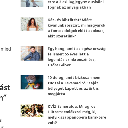
erre a 3 csillagjegyre: dúskálni
fognak az anyagiakban
Kéz- és lábtörést! Miért
kívánunk rosszat, mi magyarok
a fontos dolgok előtt azoknak,
akit szeretünk?
hmied
Egy hang, amit az egész ország
felismer: 55 éves lett a
legendás szinkronszínész,
Csőre Gábor
10 dolog, amit biztosan nem
tudtál a Tévémaciról: saját
ást
bélyeget kapott és az űrt is
megjárta
m”
KVÍZ Esmeralda, Milagros,
Hürrem: emlékszel még, ki,
melyik szappanopera karaktere
s
volt?
is