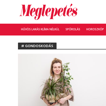
HŰVÖS LAKÁS KLÍMA NÉLKÜL
SPÓROLÁS
HOROSZKÓP
# GONDOSKODÁS