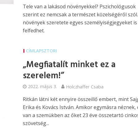
Tele van a lakásod növényekkel? Pszichológusok
szerint ez nemcsak a természet közelségéről szól.
növények szeretete egyes személyiségjegyeket is
felfedhet.
CÍMLAPSZTORI
„Megfiatalít minket ez a
szerelem!”
2022. május 3.
Holczhaffer Csaba
Ritkán látni két ennyire összeillő embert, mint Saj
Erika és Kovács István. Amikor egymásra néznek, 
van a szemükben az őket 23 éve összetartó cinko
szövetség...