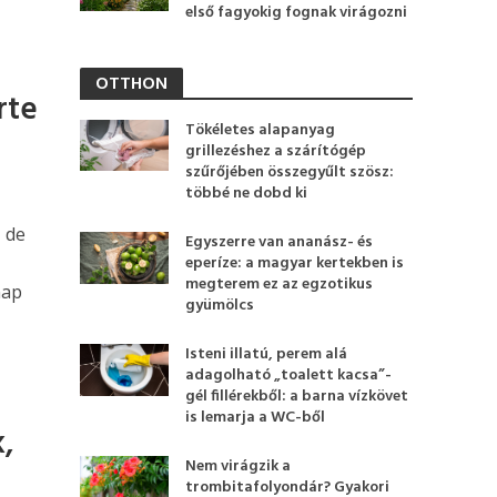
első fagyokig fognak virágozni
OTTHON
rte
Tökéletes alapanyag
grillezéshez a szárítógép
szűrőjében összegyűlt szösz:
többé ne dobd ki
, de
Egyszerre van ananász- és
eperíze: a magyar kertekben is
megterem ez az egzotikus
nap
gyümölcs
Isteni illatú, perem alá
adagolható „toalett kacsa”-
gél fillérekből: a barna vízkövet
is lemarja a WC-ből
,
Nem virágzik a
trombitafolyondár? Gyakori