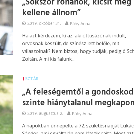
„Sokszor rohanok, kicsit meg
kellene állnom”
2019. október 31.
Páhy Anna
Ha azt kérdezem, ki az, aki öttusázónak indult,
orvosnak készült, de színész lett belőle, mit
válaszolnak? Nem biztos, hogy tudják, pedig ő Sc
Zoltán, A mi kis falunk...
SZTÁR
„A feleségemtől a gondoskod
szinte hiánytalanul megkapo
2019. augusztus 2.
Páhy Anna
A napokban ünnepelte a 72. születésnapját Lukác
Sándor, ami egyáltalán nem látszik rajta. Most azt 