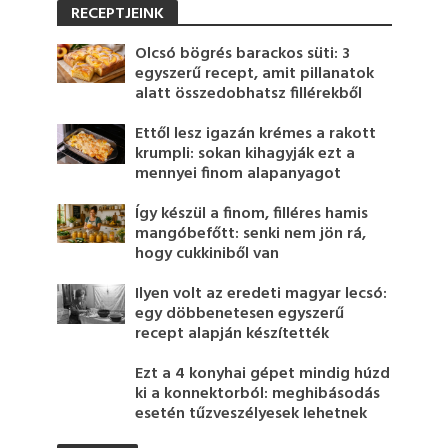
RECEPTJEINK
Olcsó bögrés barackos süti: 3
egyszerű recept, amit pillanatok
alatt összedobhatsz fillérekből
Ettől lesz igazán krémes a rakott
krumpli: sokan kihagyják ezt a
mennyei finom alapanyagot
Így készül a finom, filléres hamis
mangóbefőtt: senki nem jön rá,
hogy cukkiniből van
Ilyen volt az eredeti magyar lecsó:
egy döbbenetesen egyszerű
recept alapján készítették
Ezt a 4 konyhai gépet mindig húzd
ki a konnektorból: meghibásodás
esetén tűzveszélyesek lehetnek