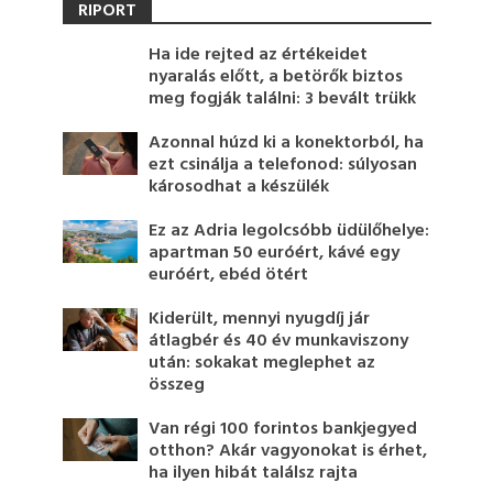
RIPORT
Ha ide rejted az értékeidet
nyaralás előtt, a betörők biztos
meg fogják találni: 3 bevált trükk
Azonnal húzd ki a konektorból, ha
ezt csinálja a telefonod: súlyosan
károsodhat a készülék
Ez az Adria legolcsóbb üdülőhelye:
apartman 50 euróért, kávé egy
euróért, ebéd ötért
Kiderült, mennyi nyugdíj jár
átlagbér és 40 év munkaviszony
után: sokakat meglephet az
összeg
Van régi 100 forintos bankjegyed
otthon? Akár vagyonokat is érhet,
ha ilyen hibát találsz rajta