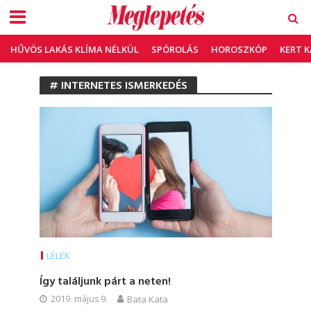
HŰVÖS LAKÁS KLÍMA NÉLKÜL
SPÓROLÁS
HOROSZKÓP
KERT 
# INTERNETES ISMERKEDÉS
LÉLEK
Így találjunk párt a neten!
2019. május 9.
Bata Kata