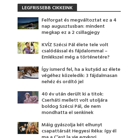
LEGFRISSEBB CIKKEINK
Felforgat és megváltoztat ez a 4
nap augusztusban: mindent
megkap ez a 2 csillagjegy
KVÍZ Szécsi Pál élete tele volt
csalódással és fájdalommal –
Emlékszel még a történetére?
Így ismerd fel, ha a kutyád az élete
végéhez közeledik: 3 fájdalmasan
nehéz és ordító jel
40 év után derült ki a titok:
Cserháti mellett volt utoljára
boldog Szécsi Pál, de nem
mondhatta el senkinek
Máig gyászolja két elhunyt
csapattársát Hegyesi Réka: így él
ma a C’est la vie egykori