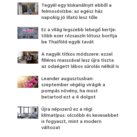
Tegyél egy kiskanálnyit ebből a
felmosóvízbe: az egész ház
napokig jó illatú lesz tőle
Ez a világ legszebb lebegő kertje:
több ezer rózsaszín lótusz borítja
be Thaiföld egyik tavát
A nagyik titkos módszere: ezzel
filléres masszával lesz újra tiszta
az odaégett lábos súrolás nélkül is
Leander augusztusban:
szeptember végéig virágik a
pompás növény, ha most
betartod ezt a 4 dolgot
Újra népszerű ez a régi
klímatípus: olcsóbb és kevesebbet
is fogyaszt, mint a modern
változat