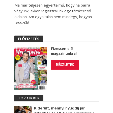
Ma már teljesen egyértelmű, hogy ha párra
vágyunk, akkor regisztrálunk egy társkereső
oldalon. Ám egyáltalán nem mindegy, hogyan
tesszük!
ELŐFIZETÉS
Fizessen elő
magazinunkra!
RÉSZLETEK
TOP CIKKEK
Kiderült, mennyi nyugdíj jár