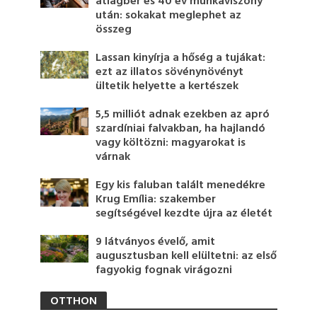
átlagbér és 40 év munkaviszony
után: sokakat meglephet az
összeg
Lassan kinyírja a hőség a tujákat:
ezt az illatos sövénynövényt
ültetik helyette a kertészek
5,5 milliót adnak ezekben az apró
szardíniai falvakban, ha hajlandó
vagy költözni: magyarokat is
várnak
Egy kis faluban talált menedékre
Krug Emília: szakember
segítségével kezdte újra az életét
9 látványos évelő, amit
augusztusban kell elültetni: az első
fagyokig fognak virágozni
OTTHON