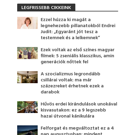
LEGFRISSEBB CIKKEINK
Ezzel húzza ki magát a
legnehezebb pillanatokból Endrei
Judit: „Egyaránt jót tesz a
testemnek és a lelkemnek”
Ezek voltak az első színes magyar
filmek: 5 zseniális klasszikus, amin
generációk nőttek fel
A szocializmus legrondább
csillárai voltak: ma már
százezreket érhetnek ezek a
darabok
Hűvös erdei kirándulások unokával
kisvasutakon: ez a 9 legszebb
hazai útvonal kánikulára
Felforgat és megváltoztat ez a 4
nap augusztusban: mindent