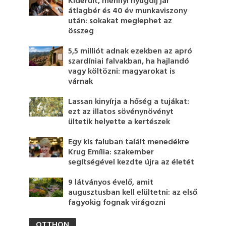
Kiderült, mennyi nyugdíj jár
átlagbér és 40 év munkaviszony
után: sokakat meglephet az
összeg
5,5 milliót adnak ezekben az apró
szardíniai falvakban, ha hajlandó
vagy költözni: magyarokat is
várnak
Lassan kinyírja a hőség a tujákat:
ezt az illatos sövénynövényt
ültetik helyette a kertészek
Egy kis faluban talált menedékre
Krug Emília: szakember
segítségével kezdte újra az életét
9 látványos évelő, amit
augusztusban kell elültetni: az első
fagyokig fognak virágozni
OTTHON