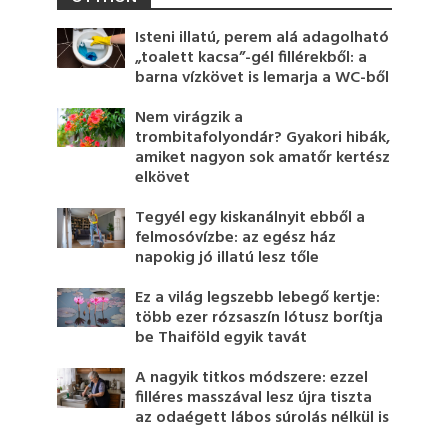
Isteni illatú, perem alá adagolható
„toalett kacsa”-gél fillérekből: a
barna vízkövet is lemarja a WC-ből
Nem virágzik a
trombitafolyondár? Gyakori hibák,
amiket nagyon sok amatőr kertész
elkövet
Tegyél egy kiskanálnyit ebből a
felmosóvízbe: az egész ház
napokig jó illatú lesz tőle
Ez a világ legszebb lebegő kertje:
több ezer rózsaszín lótusz borítja
be Thaiföld egyik tavát
A nagyik titkos módszere: ezzel
filléres masszával lesz újra tiszta
az odaégett lábos súrolás nélkül is