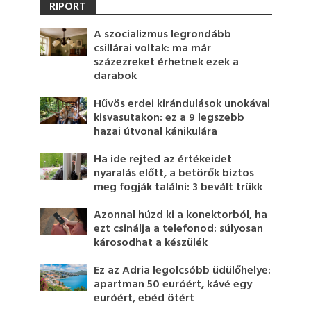
RIPORT
A szocializmus legrondább
csillárai voltak: ma már
százezreket érhetnek ezek a
darabok
Hűvös erdei kirándulások unokával
kisvasutakon: ez a 9 legszebb
hazai útvonal kánikulára
Ha ide rejted az értékeidet
nyaralás előtt, a betörők biztos
meg fogják találni: 3 bevált trükk
Azonnal húzd ki a konektorból, ha
ezt csinálja a telefonod: súlyosan
károsodhat a készülék
Ez az Adria legolcsóbb üdülőhelye:
apartman 50 euróért, kávé egy
euróért, ebéd ötért