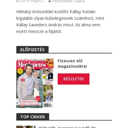
2019. május 2.
Holczhaffer Csaba
Néhány évtizeddel ezelőtt Kállay Katalin
legalább olyan különlegesnek számított, mint
Kállay Saunders András most. Az alma nem
esett messze a fájától.
ELŐFIZETÉS
Fizessen elő
magazinunkra!
RÉSZLETEK
TOP CIKKEK