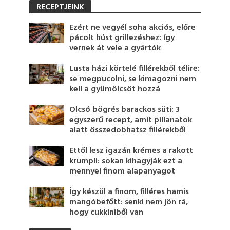
RECEPTJEINK
Ezért ne vegyél soha akciós, előre
pácolt húst grillezéshez: így
vernek át vele a gyártók
Lusta házi körtelé fillérekből télire:
se megpucolni, se kimagozni nem
kell a gyümölcsöt hozzá
Olcsó bögrés barackos süti: 3
egyszerű recept, amit pillanatok
alatt összedobhatsz fillérekből
Ettől lesz igazán krémes a rakott
krumpli: sokan kihagyják ezt a
mennyei finom alapanyagot
Így készül a finom, filléres hamis
mangóbefőtt: senki nem jön rá,
hogy cukkiniből van