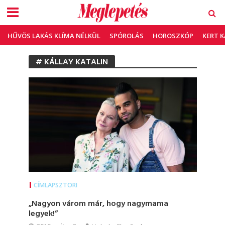
HŰVÖS LAKÁS KLÍMA NÉLKÜL
SPÓROLÁS
HOROSZKÓP
KERT 
# KÁLLAY KATALIN
CÍMLAPSZTORI
„Nagyon várom már, hogy nagymama
legyek!”