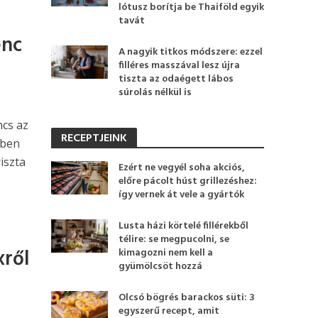
lótusz borítja be Thaiföld egyik
tavát
enc
A nagyik titkos módszere: ezzel
filléres masszával lesz újra
tiszta az odaégett lábos
súrolás nélkül is
ncs az
RECEPTJEINK
iben
iszta
Ezért ne vegyél soha akciós,
előre pácolt húst grillezéshez:
így vernek át vele a gyártók
Lusta házi körtelé fillérekből
télire: se megpucolni, se
xről
kimagozni nem kell a
gyümölcsöt hozzá
Olcsó bögrés barackos süti: 3
egyszerű recept, amit