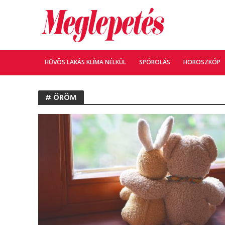
HŰVÖS LAKÁS KLÍMA NÉLKÜL
SPÓROLÁS
HOROSZKÓP
# ÖRÖM