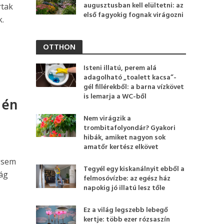
augusztusban kell elültetni: az
rtak
első fagyokig fognak virágozni
k.
OTTHON
Isteni illatú, perem alá
adagolható „toalett kacsa”-
gél fillérekből: a barna vízkövet
is lemarja a WC-ből
 én
Nem virágzik a
trombitafolyondár? Gyakori
hibák, amiket nagyon sok
amatőr kertész elkövet
égsem
Tegyél egy kiskanálnyit ebből a
ág
felmosóvízbe: az egész ház
napokig jó illatú lesz tőle
Ez a világ legszebb lebegő
kertje: több ezer rózsaszín