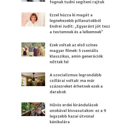
fognak tudni segíteni rajtuk
Ezzel húzza ki magát a
legnehezebb pillanatokból
Endrei Judit: „Egyaránt jót tesz
a testemnek és a lelkemnek”
Ezek voltak az első színes
magyar filmek: 5 zseniális
klasszikus, amin generációk
nőttek fel
A szocializmus legrondább
csillárai voltak: ma már
százezreket érhetnek ezek a
darabok
Hűvös erdei kirándulások
unokával kisvasutakon: ez a 9
legszebb hazai útvonal
kánikulára