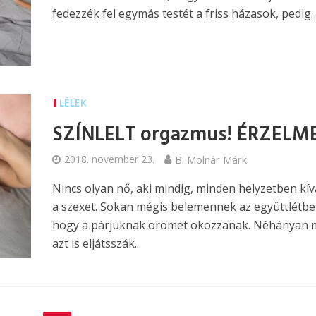
fedezzék fel egymás testét a friss házasok, pedig
LÉLEK
SZÍNLELT orgazmus! ÉRZELM
2018. november 23.
B. Molnár Márk
Nincs olyan nő, aki mindig, minden helyzetben kí
a szexet. Sokan mégis belemennek az együttlétbe
hogy a párjuknak örömet okozzanak. Néhányan
azt is eljátsszák...