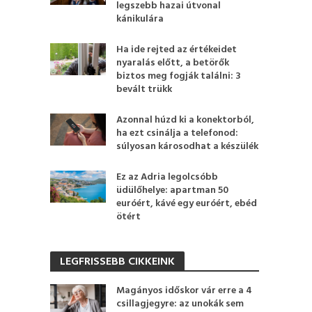
legszebb hazai útvonal
kánikulára
Ha ide rejted az értékeidet
nyaralás előtt, a betörők
biztos meg fogják találni: 3
bevált trükk
Azonnal húzd ki a konektorból,
ha ezt csinálja a telefonod:
súlyosan károsodhat a készülék
Ez az Adria legolcsóbb
üdülőhelye: apartman 50
euróért, kávé egy euróért, ebéd
ötért
LEGFRISSEBB CIKKEINK
Magányos időskor vár erre a 4
csillagjegyre: az unokák sem