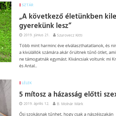
SZTÁR
„A következő életünkben kil
gyerekünk lesz”
2019. június 21.
Szurovecz Kitti
Több mint harminc éve elválaszthatatlanok, és ni
a kívülállók számára akár őrültnek tűnő ötlet, am
ne támogatnák egymást. Kíváncsiak voltunk: mi Kr
és Antal...
LÉLEK
5 mítosz a házasság előtti sze
2019. április 12.
B. Molnár Márk
Ősi szokásnak tűnhet, hogy csak a nászéjszakán