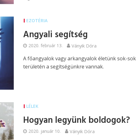
EZOTÉRIA
Angyali segítség
2020. február 13.
Ványik Dóra
A főangyalok vagy arkangyalok életünk sok-sok
területén a segítségünkre vannak.
LÉLEK
Hogyan legyünk boldogok?
2020. január 10.
Ványik Dóra