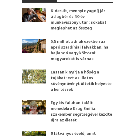
Kiderült, mennyi nyugdíj jár
átlagbér és 40 év
munkaviszony után: sokakat
meglephet az összeg
5,5 milliót adnak ezekben az
apró szardíniai falvakban, ha
hajlandó vagy költözni:
magyarokat is várnak
Lassan kinyírja a hőség a
tujákat: ezt az illatos
sövénynövényt ültetik helyette
a kertészek
Egy kis faluban talált
menedékre Krug Emília:
szakember segítségével kezdte
újra az életét
9 látványos évelő, amit