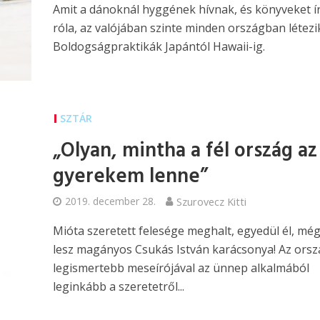
Amit a dánoknál hyggének hívnak, és könyveket í
róla, az valójában szinte minden országban létezi
Boldogságpraktikák Japántól Hawaii-ig.
SZTÁR
„Olyan, mintha a fél ország az
gyerekem lenne”
2019. december 28.
Szurovecz Kitti
Mióta szeretett felesége meghalt, egyedül él, m
lesz magányos Csukás István karácsonya! Az orsz
legismertebb meseírójával az ünnep alkalmából
leginkább a szeretetről...