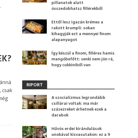
pillanatok alatt
…
összedobhatsz fillérekből
Ettől lesz igazán krémes a
rakott krumpli: sokan
kihagyják ezt a mennyei finom
alapanyagot
Így készül a finom, filléres hamis
EK?
mangóbefőtt: senki nem jön rá,
hogy cukkiniből van
vánná
RIPORT
, csak
A szocializmus legrondább
 még
csillárai voltak: ma már
százezreket érhetnek ezek a
darabok
Hűvös erdei kirándulások
unokával kisvasutakon: ez a 9