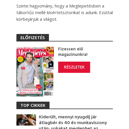
Szinte hagyomány, hogy a Meglepetésben a
tábortűz mellé kísértetsztorikat is adunk. Ezúttal
körbejárjuk a világot.
ELŐFIZETÉS
Fizessen elő
magazinunkra!
RÉSZLETEK
TOP CIKKEK
Kiderült, mennyi nyugdíj jár
átlagbér és 40 év munkaviszony
után: sokakat meglephet az