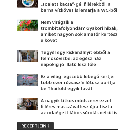
„toalett kacsa”-gél fillérekből: a
barna vízkövet is lemarja a WC-ből
Nem virágzik a
trombitafolyondár? Gyakori hibák,
amiket nagyon sok amatőr kertész
elkövet
Tegyél egy kiskanálnyit ebből a
felmosóvízbe: az egész ház
napokig jó illatú lesz tőle
Ez a világ legszebb lebegő kertje:
több ezer rózsaszín lótusz borítja
be Thaiföld egyik tavát
A nagyik titkos módszere: ezzel
filléres masszával lesz újra tiszta
az odaégett lábos súrolás nélkül is
RECEPTJEINK