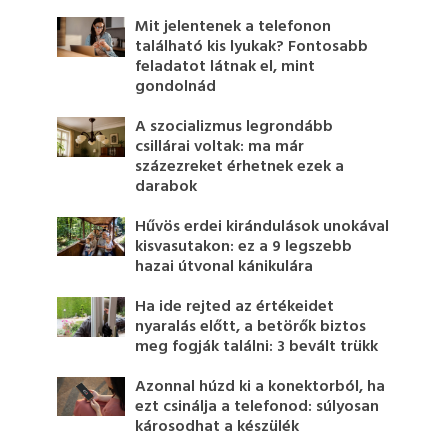
Mit jelentenek a telefonon
található kis lyukak? Fontosabb
feladatot látnak el, mint
gondolnád
A szocializmus legrondább
csillárai voltak: ma már
százezreket érhetnek ezek a
darabok
Hűvös erdei kirándulások unokával
kisvasutakon: ez a 9 legszebb
hazai útvonal kánikulára
Ha ide rejted az értékeidet
nyaralás előtt, a betörők biztos
meg fogják találni: 3 bevált trükk
Azonnal húzd ki a konektorból, ha
ezt csinálja a telefonod: súlyosan
károsodhat a készülék