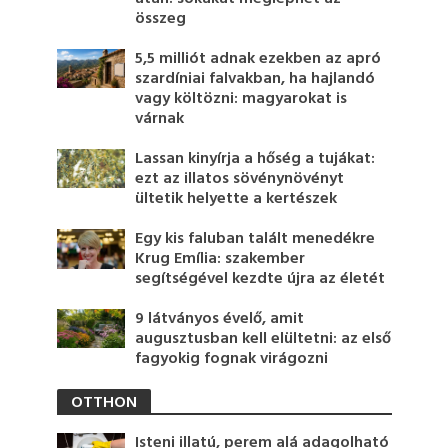
összeg
5,5 milliót adnak ezekben az apró
szardíniai falvakban, ha hajlandó
vagy költözni: magyarokat is
várnak
Lassan kinyírja a hőség a tujákat:
ezt az illatos sövénynövényt
ültetik helyette a kertészek
Egy kis faluban talált menedékre
Krug Emília: szakember
segítségével kezdte újra az életét
9 látványos évelő, amit
augusztusban kell elültetni: az első
fagyokig fognak virágozni
OTTHON
Isteni illatú, perem alá adagolható