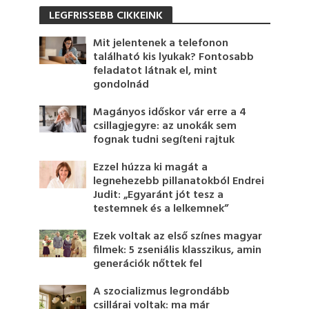
LEGFRISSEBB CIKKEINK
Mit jelentenek a telefonon
található kis lyukak? Fontosabb
feladatot látnak el, mint
gondolnád
Magányos időskor vár erre a 4
csillagjegyre: az unokák sem
fognak tudni segíteni rajtuk
Ezzel húzza ki magát a
legnehezebb pillanatokból Endrei
Judit: „Egyaránt jót tesz a
testemnek és a lelkemnek”
Ezek voltak az első színes magyar
filmek: 5 zseniális klasszikus, amin
generációk nőttek fel
A szocializmus legrondább
csillárai voltak: ma már