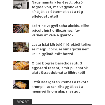
Nagymamáink lenézett, olcsó
fogása volt, ma vagyonokért
kínálják az éttermek ezt a rég
elfeledett ételt
Ezért ne vegyél soha akciós, előre
pácolt húst grillezéshez: így
vernek át vele a gyártók
Lusta házi körtelé fillérekből télire:
se megpucolni, se kimagozni nem
kell a gyümölcsöt hozzá
Olcsó bögrés barackos süti: 3
egyszerű recept, amit pillanatok
alatt összedobhatsz fillérekből
Ettől lesz igazán krémes a rakott
krumpli: sokan kihagyják ezt a
mennyei finom alapanyagot
RIPORT