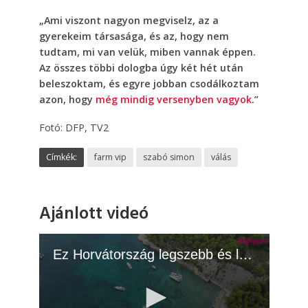
„Ami viszont nagyon megviselz, az a
gyerekeim társasága, és az, hogy nem
tudtam, mi van velük, miben vannak éppen.
Az összes többi dologba úgy két hét után
beleszoktam, és egyre jobban csodálkoztam
azon, hogy
még mindig versenyben vagyok
.”
Fotó: DFP, TV2
Címkék:
farm vip
szabó simon
válás
Ajánlott videó
Ez Horvátország legszebb és legeldugottabb szigete