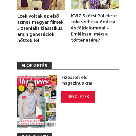
o
n
d
KVÍZ Szécsi Pál élete
Ezek voltak az első
s
tele volt csalódással
színes magyar filmek:
és fájdalommal –
5 zseniális klasszikus,
Emlékszel még a
amin generációk
történetére?
nőttek fel
ELŐFIZETÉS
Fizessen elő
magazinunkra!
RÉSZLETEK