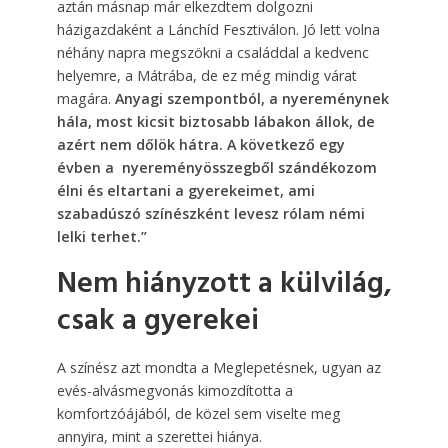
aztán másnap már elkezdtem dolgozni
házigazdaként a Lánchíd Fesztiválon. Jó lett volna
néhány napra megszökni a családdal a kedvenc
helyemre, a Mátrába, de ez még mindig várat
magára.
Anyagi szempontból, a nyereménynek
hála, most kicsit biztosabb lábakon állok, de
azért nem dőlök hátra. A következő egy
évben a nyereményösszegből szándékozom
élni és eltartani a gyerekeimet, ami
szabadúszó színészként levesz rólam némi
lelki terhet.”
Nem hiányzott a külvilág,
csak a gyerekei
A színész azt mondta a Meglepetésnek, ugyan az
evés-alvásmegvonás kimozdította a
komfortzóájából, de közel sem viselte meg
annyira, mint a szerettei hiánya.