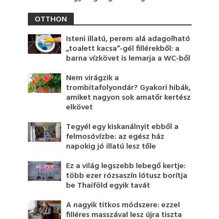
OTTHON
Isteni illatú, perem alá adagolható
„toalett kacsa”-gél fillérekből: a
barna vízkövet is lemarja a WC-ből
Nem virágzik a
trombitafolyondár? Gyakori hibák,
amiket nagyon sok amatőr kertész
elkövet
Tegyél egy kiskanálnyit ebből a
felmosóvízbe: az egész ház
napokig jó illatú lesz tőle
Ez a világ legszebb lebegő kertje:
több ezer rózsaszín lótusz borítja
be Thaiföld egyik tavát
A nagyik titkos módszere: ezzel
filléres masszával lesz újra tiszta