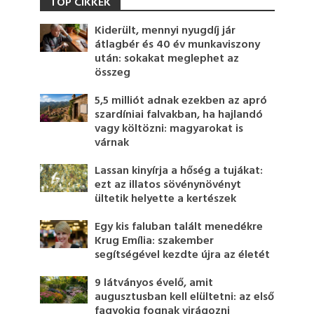
TOP CIKKEK
Kiderült, mennyi nyugdíj jár
átlagbér és 40 év munkaviszony
után: sokakat meglephet az
összeg
5,5 milliót adnak ezekben az apró
szardíniai falvakban, ha hajlandó
vagy költözni: magyarokat is
várnak
Lassan kinyírja a hőség a tujákat:
ezt az illatos sövénynövényt
ültetik helyette a kertészek
Egy kis faluban talált menedékre
Krug Emília: szakember
segítségével kezdte újra az életét
9 látványos évelő, amit
augusztusban kell elültetni: az első
fagyokig fognak virágozni