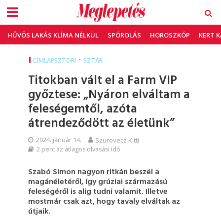
HŰVÖS LAKÁS KLÍMA NÉLKÜL
SPÓROLÁS
HOROSZKÓP
KERT 
•
CÍMLAPSZTORI
SZTÁR
Titokban vált el a Farm VIP
győztese: „Nyáron elváltam a
feleségemtől, azóta
átrendeződött az életünk”
2024. január 14.
Szurovecz Kitti
2 perc az átlagos olvasási idő
Szabó Simon nagyon ritkán beszél a
magánéletéről, így grúziai származású
feleségéről is alig tudni valamit. Illetve
mostmár csak azt, hogy tavaly elváltak az
útjaik.