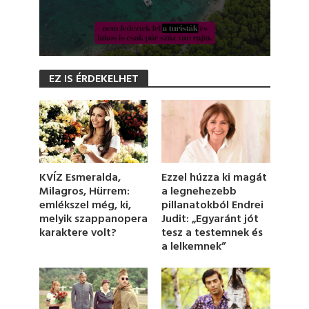
0
s
EZ IS ÉRDEKELHET
e
c
o
n
d
s
o
f
1
KVÍZ Esmeralda,
Ezzel húzza ki magát
m
Milagros, Hürrem:
a legnehezebb
i
emlékszel még, ki,
pillanatokból Endrei
n
u
melyik szappanopera
Judit: „Egyaránt jót
t
karaktere volt?
tesz a testemnek és
e
a lelkemnek”
,
1
7
s
e
c