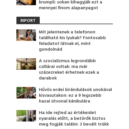
krumpli: sokan kihagyják ezt a
mennyei finom alapanyagot
RIPORT
Mit jelentenek a telefonon
található kis lyukak? Fontosabb
feladatot látnak el, mint
gondolnád
A szocializmus legrondább
csillárai voltak: ma már
százezreket érhetnek ezek a
darabok
Hűvös erdei kirándulások unokával
kisvasutakon: ez a 9 legszebb
hazai útvonal kánikulára
Ha ide rejted az értékeidet
nyaralás előtt, a betörők biztos
meg fogják találni: 3 bevált trükk