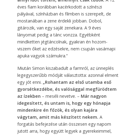
éves fiam korábban kacérkodott a színészi
pályával, színházban és filmben is szerepelt, de
mostanában a zene érdekli jobban. Dobol,
gitározik, van egy saját zenekara. A 9 éves
lányomat pedig a tánc vonzza. Egyébként
mindketten jégtáncolnak, gyakran én hozom-
viszem őket az edzésekre, nem csupán vasárnapi
apuka vagyok számukra.”
Miután Simon kiszabadult a farmról, az ünneplés
legegyszerűbb módját választotta: azonnal elment
egy jót enni.
„Rohantam az első utamba eső
gyorsétkezdébe, és valósággal megfürödtem
az ízekben
– meséli nevetve. –
Már nagyon
idegesített, és untam is, hogy egy hónapja
mindenkire én főzök, és olyan kajára
vágytam, amit más készített nekem.
A
forgatás befejezése után összesen egy napom
jutott arra, hogy együtt legyek a gyerekeimmel,