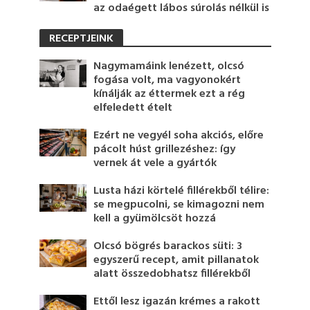
az odaégett lábos súrolás nélkül is
RECEPTJEINK
Nagymamáink lenézett, olcsó
fogása volt, ma vagyonokért
kínálják az éttermek ezt a rég
elfeledett ételt
Ezért ne vegyél soha akciós, előre
pácolt húst grillezéshez: így
vernek át vele a gyártók
Lusta házi körtelé fillérekből télire:
se megpucolni, se kimagozni nem
kell a gyümölcsöt hozzá
Olcsó bögrés barackos süti: 3
egyszerű recept, amit pillanatok
alatt összedobhatsz fillérekből
Ettől lesz igazán krémes a rakott