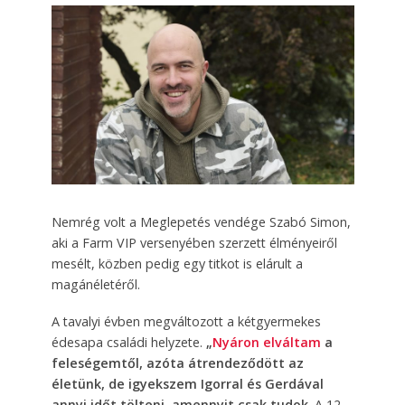
Nemrég volt a Meglepetés vendége Szabó Simon,
aki a Farm VIP versenyében szerzett élményeiről
mesélt, közben pedig egy titkot is elárult a
magánéletéről.
A tavalyi évben megváltozott a kétgyermekes
édesapa családi helyzete.
„
Nyáron elváltam
a
feleségemtől, azóta átrendeződött az
életünk, de igyekszem Igorral és Gerdával
annyi időt tölteni, amennyit csak tudok
. A 12