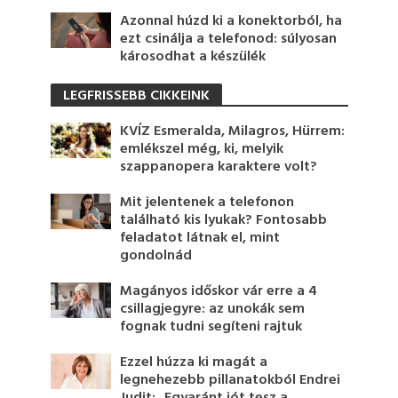
Azonnal húzd ki a konektorból, ha
ezt csinálja a telefonod: súlyosan
károsodhat a készülék
LEGFRISSEBB CIKKEINK
KVÍZ Esmeralda, Milagros, Hürrem:
emlékszel még, ki, melyik
szappanopera karaktere volt?
Mit jelentenek a telefonon
található kis lyukak? Fontosabb
feladatot látnak el, mint
gondolnád
Magányos időskor vár erre a 4
csillagjegyre: az unokák sem
fognak tudni segíteni rajtuk
Ezzel húzza ki magát a
legnehezebb pillanatokból Endrei
Judit: „Egyaránt jót tesz a