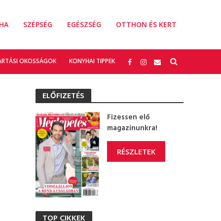
HA
SZÉPSÉG
EGÉSZSÉG
OTTHON ÉS KERT
ARTÁSI OKOSSÁGOK
KONYHAI TIPPEK
ELŐFIZETÉS
Fizessen elő
magazinunkra!
RÉSZLETEK
TOP CIKKEK