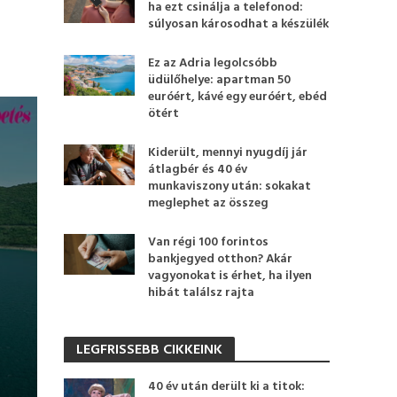
ha ezt csinálja a telefonod:
súlyosan károsodhat a készülék
Ez az Adria legolcsóbb
üdülőhelye: apartman 50
euróért, kávé egy euróért, ebéd
ötért
Kiderült, mennyi nyugdíj jár
átlagbér és 40 év
munkaviszony után: sokakat
meglephet az összeg
Van régi 100 forintos
bankjegyed otthon? Akár
vagyonokat is érhet, ha ilyen
hibát találsz rajta
LEGFRISSEBB CIKKEINK
40 év után derült ki a titok: