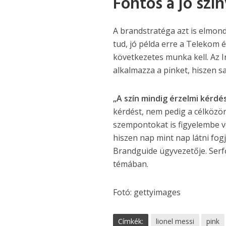
Fontos a jó szí
A brandstratéga azt is elmon
tud, jó példa erre a Telekom
következetes munka kell. Az
alkalmazza a pinket, hiszen s
„A szín mindig érzelmi kérdés
kérdést, nem pedig a célköz
szempontokat is figyelembe ve
hiszen nap mint nap látni fogj
Brandguide ügyvezetője. Serf
témában.
Fotó: gettyimages
Címkék:
lionel messi
pink