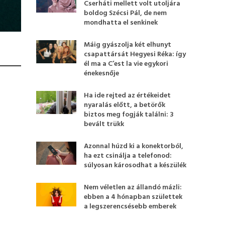
Cserháti mellett volt utoljára
boldog Szécsi Pál, de nem
mondhatta el senkinek
Máig gyászolja két elhunyt
csapattársát Hegyesi Réka: így
él ma a C’est la vie egykori
énekesnője
Ha ide rejted az értékeidet
nyaralás előtt, a betörők
biztos meg fogják találni: 3
bevált trükk
Azonnal húzd ki a konektorból,
ha ezt csinálja a telefonod:
súlyosan károsodhat a készülék
Nem véletlen az állandó mázli:
ebben a 4 hónapban születtek
a legszerencsésebb emberek