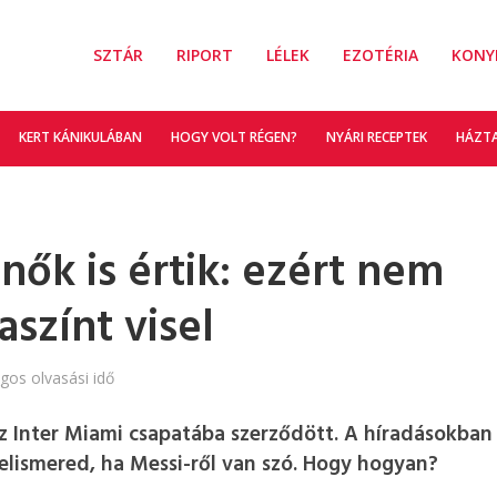
SZTÁR
RIPORT
LÉLEK
EZOTÉRIA
KONY
KERT KÁNIKULÁBAN
HOGY VOLT RÉGEN?
NYÁRI RECEPTEK
HÁZT
nők is értik: ezért nem
aszínt visel
agos olvasási idő
az Inter Miami csapatába szerződött. A híradásokban
elismered, ha Messi-ről van szó. Hogy hogyan?