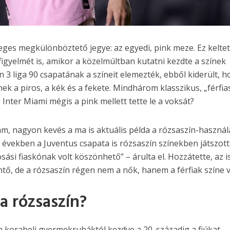
ges megkülönböztető jegye: az egyedi, pink meze. Ez keltet
igyelmét is, amikor a közelmúltban kutatni kezdte a színek
an 3 liga 90 csapatának a színeit elemezték, ebből kiderült, h
ek a piros, a kék és a fekete. Mindhárom klasszikus, „férfia
 Inter Miami mégis a pink mellett tette le a voksát?
tam, nagyon kevés a ma is aktuális példa a rózsaszín-használ
 években a Juventus csapata is rózsaszín színekben játszott
si fiaskónak volt köszönhető” – árulta el. Hozzátette, az i
ő, de a rózsaszín régen nem a nők, hanem a férfiak színe v
 a rózsaszín?
ia korabeli gyermekruháktól kezdve a 20. századig a fiúkat