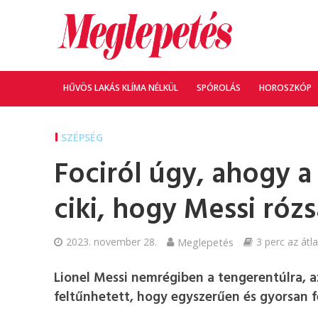
HŰVÖS LAKÁS KLÍMA NÉLKÜL
SPÓROLÁS
HOROSZKÓP
SZÉPSÉG
Fociról úgy, ahogy a 
ciki, hogy Messi rózs
2023. november 28.
Meglepetés
3 perc az átl
Lionel Messi nemrégiben a tengerentúlra, 
feltűnhetett, hogy egyszerűen és gyorsan f