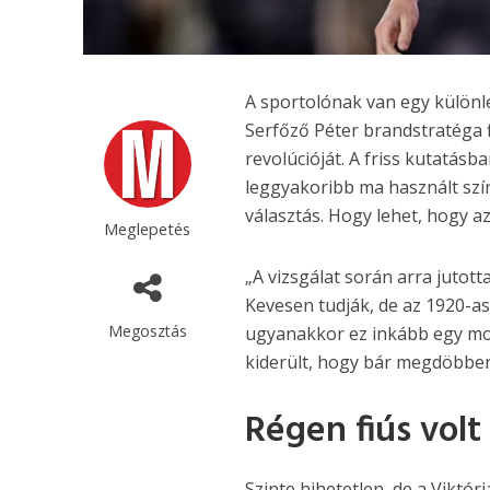
A sportolónak van egy különle
Serfőző Péter brandstratéga f
revolúcióját. A friss kutatásb
leggyakoribb ma használt szín
választás. Hogy lehet, hogy az
Meglepetés
„A vizsgálat során arra jutot
Kevesen tudják, de az 1920-as
Megosztás
ugyanakkor ez inkább egy mosá
kiderült, hogy bár megdöbbent
Régen fiús volt
Szinte hihetetlen, de a Viktór