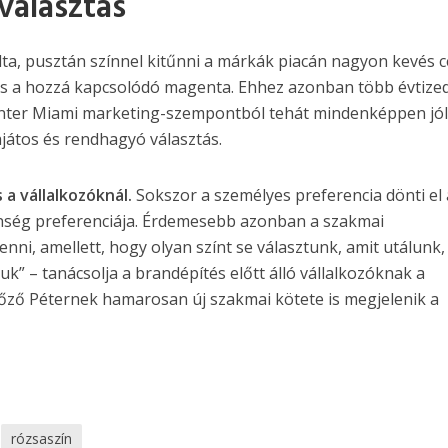
nválasztás
dta, pusztán színnel kitűnni a márkák piacán nagyon kevés 
 és a hozzá kapcsolódó magenta. Ehhez azonban több évtize
 Inter Miami marketing-szempontból tehát mindenképpen jó
ajátos és rendhagyó választás.
 a vállalkozóknál.
Sokszor a személyes preferencia dönti el 
önség preferenciája. Érdemesebb azonban a szakmai
nni, amellett, hogy olyan színt se választunk, amit utálunk,
uk” – tanácsolja a brandépítés előtt álló vállalkozóknak a
őző Péternek hamarosan új szakmai kötete is megjelenik a
rózsaszín