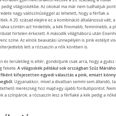
at pedig világoskékbe. Az okokat ma már nem tudhatjuk pon
redete nagy valószínűséggel az lehetett, hogy a férfiak a
ek. A 20. század elejére ez a kombináció általánossá vált, a
álva szintén azt hirdették, a kék finomabb, femininebb, a p
rdulat hirtelen érkezett. A második világháború után Eisen
enc színe. Az elnök beavatási ünnepélyén is pink estélyit vis
 elterjedtebb lett a rózsaszín a nők körében is.
an és területileg is eltér, gondoljunk csak arra, hogy a gyász
g fekete.
A világoskék például sok országban Szűz Máriáho
rfiként kifejezetten egyedi választás a pink, emiatt könn
megből.
Ugyanakkor, mivel a divatban semmi sem állandó, ta
ztethető merészség hoz majd egy újabb fordulópontot. Nem
ek a színpárok: a rózsaszín lesz a férfiaké a kék pedig a nőké