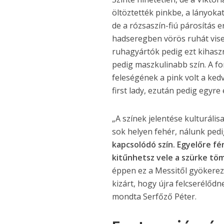
öltöztették pinkbe, a lányok
de a rózsaszín-fiú párosítás e
hadseregben vörös ruhát viselt
ruhagyártók pedig ezt kihaszn
pedig maszkulinabb szín. A fo
feleségének a pink volt a kedv
first lady, ezután pedig egyre
„A színek jelentése kulturális
sok helyen fehér, nálunk pedi
kapcsolódó szín. Egyelőre fé
kitűnhetsz vele a szürke tö
éppen ez a Messitől gyökere
kizárt, hogy újra felcserélődn
mondta Serfőző Péter.