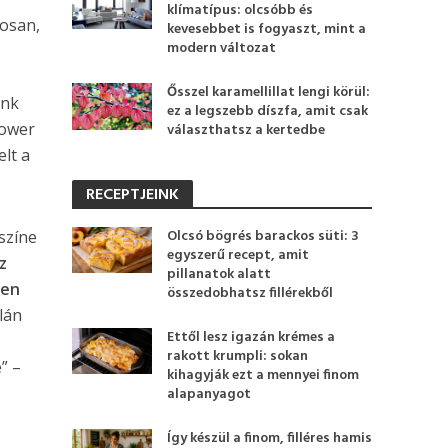
klímatípus: olcsóbb és
tosan,
kevesebbet is fogyaszt, mint a
modern változat
Ősszel karamellillat lengi körül:
ink
ez a legszebb díszfa, amit csak
hower
választhatsz a kertedbe
elt a
RECEPTJEINK
Olcsó bögrés barackos süti: 3
 színe
egyszerű recept, amit
z
pillanatok alatt
yen
összedobhatsz fillérekből
lán
Ettől lesz igazán krémes a
rakott krumpli: sokan
” –
kihagyják ezt a mennyei finom
alapanyagot
Így készül a finom, filléres hamis