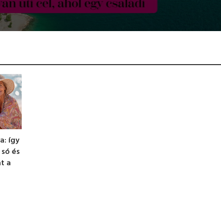
a: így
 só és
t a