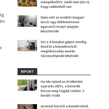
mangóbefőtt: senki nem jön rá,
hogy cukkiniből van
cég
Ilyen volt az eredeti magyar
des
lecsó: egy döbbenetesen
egyszerű recept alapján
l
készítették
Ezt a 4 konyhai gépet mindig
húzd ki a konnektorból:
a
meghibásodás esetén
tűzveszélyesek lehetnek
RIPORT
Ha ide rejted az értékeidet
nyaralás előtt, a betörők
biztos meg fogják találni: 3
bevált trükk
Azonnal húzd ki a konektorból,