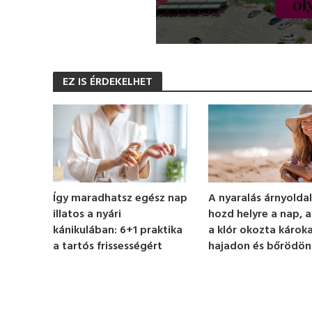
0
s
e
EZ IS ÉRDEKELHET
c
o
n
d
s
o
f
1
m
i
n
Így maradhatsz egész nap
A nyaralás árnyoldal
u
illatos a nyári
hozd helyre a nap, a
t
e
kánikulában: 6+1 praktika
a klór okozta károka
,
a tartós frissességért
hajadon és bőrödön
1
6
s
e
c
o