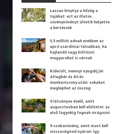
Lassan kinyírja a hőség a
tujákat: ezt az illatos
sövénynövényt ültetik helyette
a kertészek
5,5 milliót adnak ezekben az
apró szardíniai falvakban, ha
hajlandó vagy költözni:
magyarokat is várnak
Kiderült, mennyi nyugdíj jár
átlagbér és 40 év
munkaviszony után: sokakat
meglephet az összeg
9 látványos évelő, amit
augusztusban kell elültetni: az
első fagyokig fognak virágozni
9 szobanövény, amit most kell
visszavágnod nyáron: így