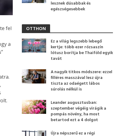
lesznek dúsabbak és
egészségesebbek
OTTHON
te fel
Ez a világ legszebb lebegő
ogy a
kertje: több ezer rózsaszín
s”
lótusz borítja be Thaiföld egyik
tavát
A nagyik titkos módszere: ezzel
atra.
filléres masszával lesz újra
tiszta az odaégett lábos
,
súrolás nélkül is
s
olt.
Leander augusztusban:
szeptember végéig virágik a
pompás növény, ha most
betartod ezt a 4 dolgot
Újra népszerű ez a régi