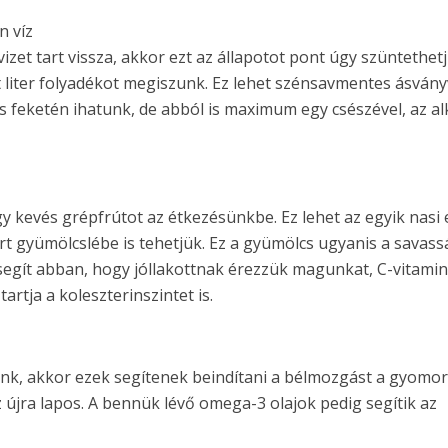
n víz
izet tart vissza, akkor ezt az állapotot pont úgy szüntethet
 liter folyadékot megiszunk. Ez lehet szénsavmentes ásvány
is feketén ihatunk, de abból is maximum egy csészével, az a
kevés grépfrútot az étkezésünkbe. Ez lehet az egyik nasi
art gyümölcslébe is tehetjük. Ez a gyümölcs ugyanis a savas
 segít abban, hogy jóllakottnak érezzük magunkat, C-vitamin
artja a koleszterinszintet is.
ünk, akkor ezek segítenek beindítani a bélmozgást a gyomo
 újra lapos. A bennük lévő omega-3 olajok pedig segítik az