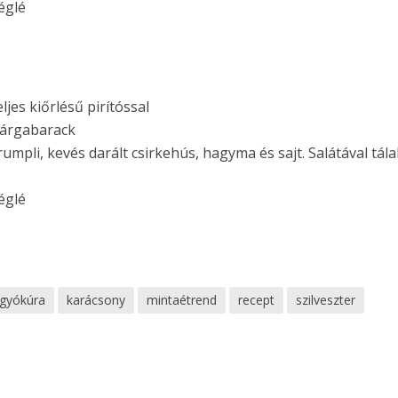
églé
eljes kiőrlésű pirítóssal
 sárgabarack
rumpli, kevés darált csirkehús, hagyma és sajt. Salátával tála
églé
gyókúra
karácsony
mintaétrend
recept
szilveszter