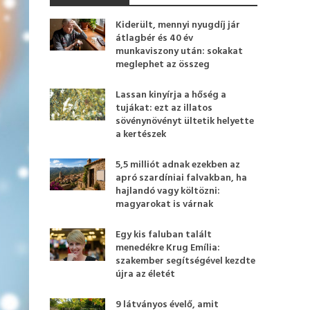
Kiderült, mennyi nyugdíj jár
átlagbér és 40 év
munkaviszony után: sokakat
meglephet az összeg
Lassan kinyírja a hőség a
tujákat: ezt az illatos
sövénynövényt ültetik helyette
a kertészek
5,5 milliót adnak ezekben az
apró szardíniai falvakban, ha
hajlandó vagy költözni:
magyarokat is várnak
Egy kis faluban talált
menedékre Krug Emília:
szakember segítségével kezdte
újra az életét
9 látványos évelő, amit