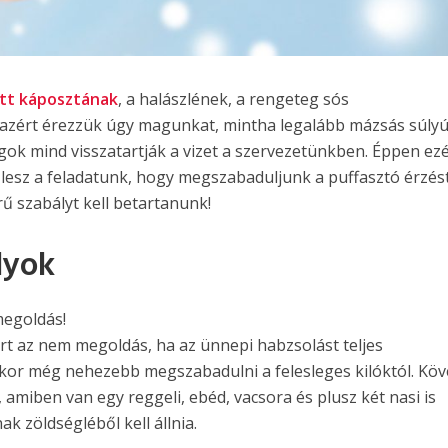
ött káposztának
, a halászlének, a rengeteg sós
zért érezzük úgy magunkat, mintha legalább mázsás súly
ok mind visszatartják a vizet a szervezetünkben. Éppen ezé
esz a feladatunk, hogy megszabaduljunk a puffasztó érzést
 szabályt kell betartanunk!
lyok
egoldás!
 az nem megoldás, ha az ünnepi habzsolást teljes
kor még nehezebb megszabadulni a felesleges kilóktól. Kö
miben van egy reggeli, ebéd, vacsora és plusz két nasi is
k zöldségléből kell állnia.