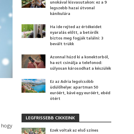
unokával kisvasutakon: ez a 9
legszebb hazai útvonal
kánikulára
Ha ide rejted az értékeidet
nyaralás előtt, a betörők
biztos meg fogják találni: 3
bevált trükk
Azonnal húzd ki a konektorból,
ha ezt csinálja a telefonod:
súlyosan károsodhat a készülék
Ez az Adria legolcsóbb
üdülőhelye: apartman 50
euróért, kávé egy euróért, ebéd
ötért
LEGFRISSEBB CIKKEINK
, hogy
Ezek voltak az első színes