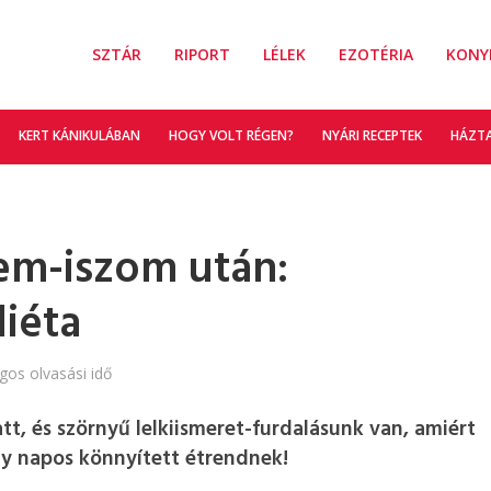
SZTÁR
RIPORT
LÉLEK
EZOTÉRIA
KONY
KERT KÁNIKULÁBAN
HOGY VOLT RÉGEN?
NYÁRI RECEPTEK
HÁZT
em-iszom után:
iéta
agos olvasási idő
, és szörnyű lelkiismeret-furdalásunk van, amiért
ny napos könnyített étrendnek!