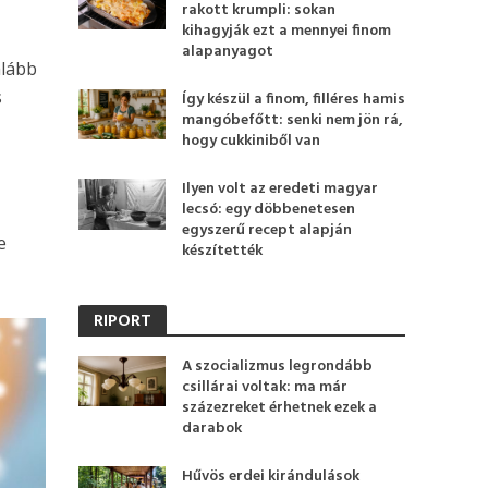
rakott krumpli: sokan
kihagyják ezt a mennyei finom
alapanyagot
alább
s
Így készül a finom, filléres hamis
mangóbefőtt: senki nem jön rá,
hogy cukkiniből van
Ilyen volt az eredeti magyar
lecsó: egy döbbenetesen
egyszerű recept alapján
e
készítették
RIPORT
A szocializmus legrondább
csillárai voltak: ma már
százezreket érhetnek ezek a
darabok
Hűvös erdei kirándulások