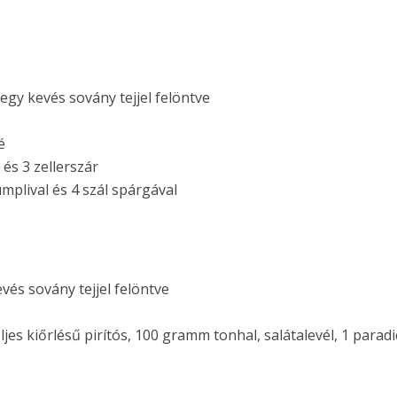
gy kevés sovány tejjel felöntve
é
 és 3 zellerszár
umplival és 4 szál spárgával
és sovány tejjel felöntve
ljes kiőrlésű pirítós, 100 gramm tonhal, salátalevél, 1 para