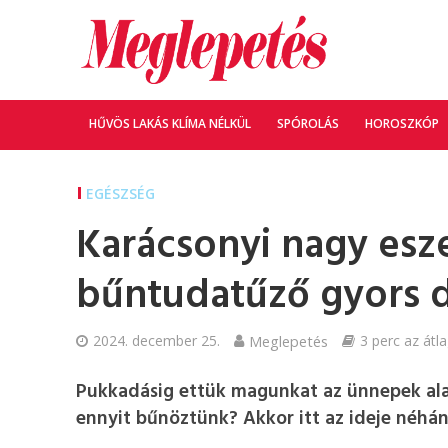
HŰVÖS LAKÁS KLÍMA NÉLKÜL
SPÓROLÁS
HOROSZKÓP
EGÉSZSÉG
Karácsonyi nagy esz
bűntudatűző gyors d
2024. december 25.
Meglepetés
3 perc az átl
Pukkadásig ettük magunkat az ünnepek alatt
ennyit bűnöztünk? Akkor itt az ideje néhá