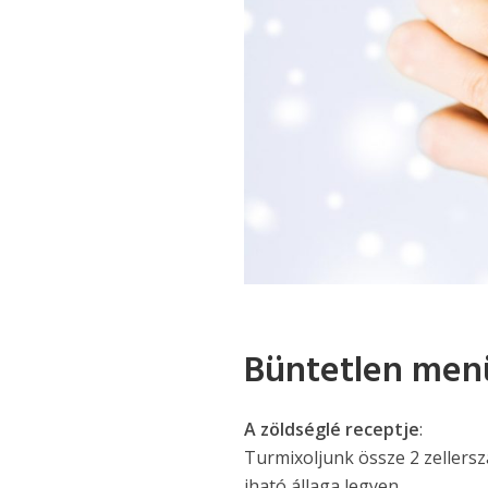
Büntetlen men
A zöldséglé receptje
:
Turmixoljunk össze 2 zellerszá
iható állaga legyen.