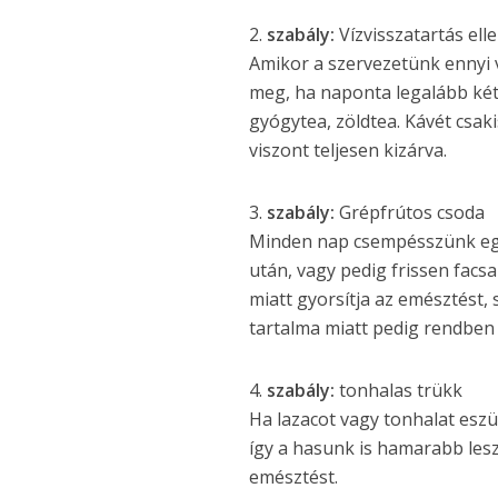
2.
szabály:
Vízvisszatartás elle
Amikor a szervezetünk ennyi v
meg, ha naponta legalább két
gyógytea, zöldtea. Kávét csak
viszont teljesen kizárva.
3.
szabály:
Grépfrútos csoda
Minden nap csempésszünk egy 
után, vagy pedig frissen facs
miatt gyorsítja az emésztést,
tartalma miatt pedig rendben t
4.
szabály:
tonhalas trükk
Ha lazacot vagy tonhalat esz
így a hasunk is hamarabb lesz
emésztést.