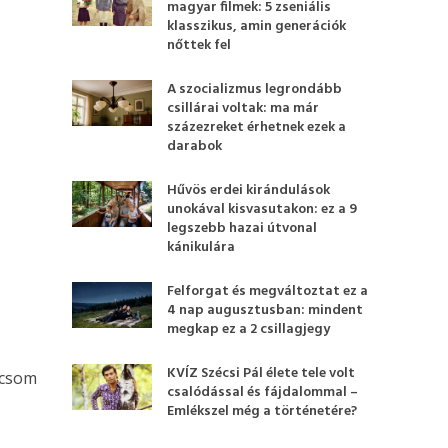
magyar filmek: 5 zseniális
klasszikus, amin generációk
nőttek fel
A szocializmus legrondább
csillárai voltak: ma már
százezreket érhetnek ezek a
darabok
Hűvös erdei kirándulások
unokával kisvasutakon: ez a 9
legszebb hazai útvonal
kánikulára
Felforgat és megváltoztat ez a
4 nap augusztusban: mindent
megkap ez a 2 csillagjegy
KVÍZ Szécsi Pál élete tele volt
dicsom
csalódással és fájdalommal –
Emlékszel még a történetére?