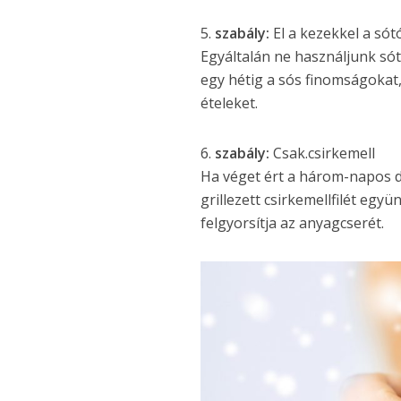
5.
szabály:
El a kezekkel a sótó
Egyáltalán ne használjunk sót
egy hétig a sós finomságokat, 
ételeket.
6.
szabály:
Csak.csirkemell
Ha véget ért a három-napos d
grillezett csirkemellfilét egy
felgyorsítja az anyagcserét.