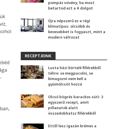
pompás növény, ha most
betartod ezt a 4 dolgot
jük
Újra népszerű ez a régi
víz,
klímatípus: olcsóbb és
lkohol
kevesebbet is fogyaszt, mint a
modern változat
RECEPTJEINK
 ebéd
Lusta házi körtelé fillérekből
sága
télire: se megpucolni, se
-
kimagozni nem kell a
gyümölcsöt hozzá
Olcsó bögrés barackos süti: 3
egyszerű recept, amit
pillanatok alatt
rban,
összedobhatsz fillérekből
Ettől lesz igazán krémes a