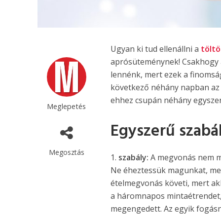
Ugyan ki tud ellenállni a
tölt
aprósüteménynek! Csakhogy a
lennénk, mert ezek a finomság
következő néhány napban az l
ehhez csupán néhány egyszerű
Meglepetés
Egyszerű szabá
Megosztás
1.
szabály:
A megvonás nem m
Ne éheztessük magunkat, mert
ételmegvonás követi, mert ak
a háromnapos mintaétrendet, a
megengedett. Az egyik fogásna