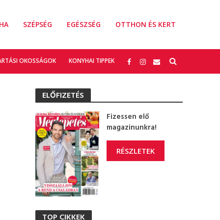
HA
SZÉPSÉG
EGÉSZSÉG
OTTHON ÉS KERT
ARTÁSI OKOSSÁGOK
KONYHAI TIPPEK
ELŐFIZETÉS
Fizessen elő
magazinunkra!
RÉSZLETEK
TOP CIKKEK