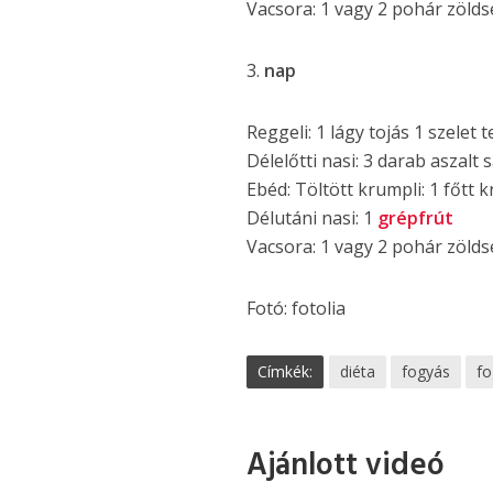
Vacsora: 1 vagy 2 pohár zölds
3.
nap
Reggeli: 1 lágy tojás 1 szelet t
Délelőtti nasi: 3 darab aszalt
Ebéd: Töltött krumpli: 1 főtt k
Délutáni nasi: 1
grépfrút
Vacsora: 1 vagy 2 pohár zölds
Fotó: fotolia
Címkék:
diéta
fogyás
fo
Ajánlott videó