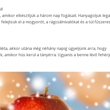
l!
, amikor elkészítjük a három nap fogásait. Hanyagoljuk leg
felejtsük el a mogyorót, a rágcsálnivalókat és a túl fűszere
iéta, akkor utána még néhány napig ügyeljünk arra, hogy
ünk, amikor hús kerül a tányérra. Ugyanis a benne lévő fehérj