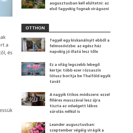
augusztusban kell elültetni: az
első fagyokig fognak virágozni
OTTHON
úak
Tegyél egy kiskanálnyit ebből a
rt a
felmosóvízbe: az egész ház
napokig jó illatú lesz tőle
ől, és
Ez a világ legszebb lebegő
kertje: több ezer rózsaszín
lótusz borítja be Thaiföld egyik
tavát
A nagyik titkos módszere: ezzel
filléres masszával lesz újra
tiszta az odaégett lábos
vessük
súrolás nélkül is
Leander augusztusban:
szeptember végéig virágik a