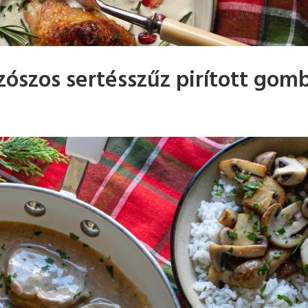
ószos sertésszűz pirított gom