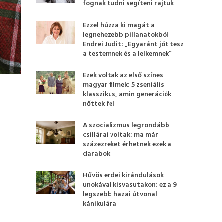
fognak tudni segíteni rajtuk
Ezzel húzza ki magát a
legnehezebb pillanatokból
Endrei Judit: „Egyaránt jót tesz
a testemnek és a lelkemnek”
Ezek voltak az első színes
magyar filmek: 5 zseniális
klasszikus, amin generációk
nőttek fel
A szocializmus legrondább
csillárai voltak: ma már
százezreket érhetnek ezek a
darabok
Hűvös erdei kirándulások
unokával kisvasutakon: ez a 9
legszebb hazai útvonal
kánikulára