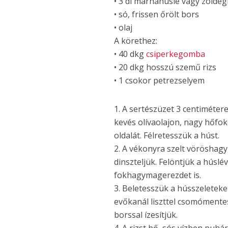
• 3 dl marhahúslé vagy zöldég
• só, frissen őrölt bors
• olaj
A körethez:
• 40 dkg
csiperkegomba
• 20 dkg hosszú szemű rizs
• 1 csokor petrezselyem
1. A sertészüzet 3 centiméter
kevés olívaolajon, nagy hőfok
oldalát. Félretesszük a húst.
2. A vékonyra szelt vörösha
dinszteljük. Felöntjük a húslé
fokhagymagerezdet is.
3. Beletesszük a hússzeleteke
evőkanál liszttel csomómentesr
borssal ízesítjük.
4. A rizst bő, sós vízben puhá