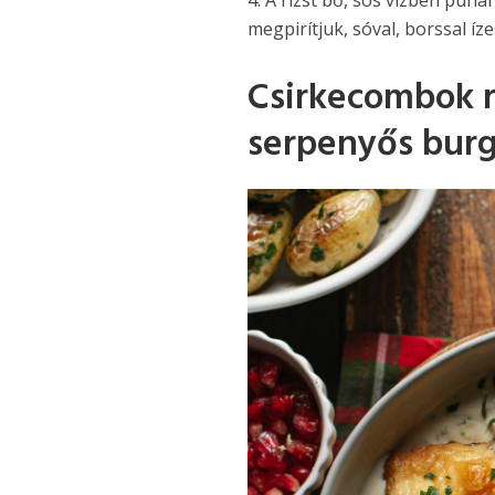
megpirítjuk, sóval, borssal íz
Csirkecombok r
serpenyős bur