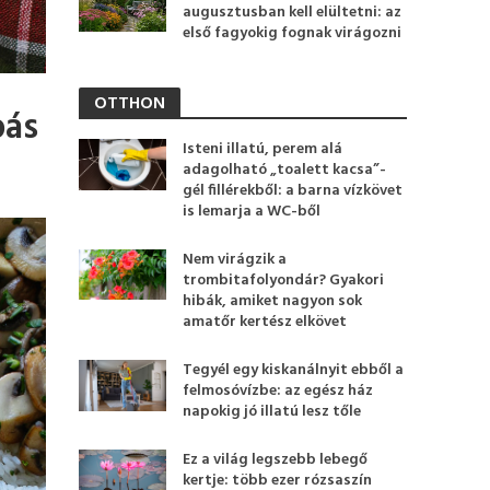
augusztusban kell elültetni: az
első fagyokig fognak virágozni
OTTHON
bás
Isteni illatú, perem alá
adagolható „toalett kacsa”-
gél fillérekből: a barna vízkövet
is lemarja a WC-ből
Nem virágzik a
trombitafolyondár? Gyakori
hibák, amiket nagyon sok
amatőr kertész elkövet
Tegyél egy kiskanálnyit ebből a
felmosóvízbe: az egész ház
napokig jó illatú lesz tőle
Ez a világ legszebb lebegő
kertje: több ezer rózsaszín