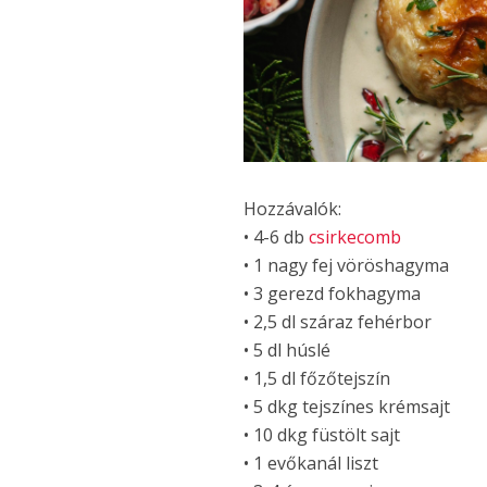
Hozzávalók:
• 4-6 db
csirkecomb
• 1 nagy fej vöröshagyma
• 3 gerezd fokhagyma
• 2,5 dl száraz fehérbor
• 5 dl húslé
• 1,5 dl főzőtejszín
• 5 dkg tejszínes krémsajt
• 10 dkg füstölt sajt
• 1 evőkanál liszt