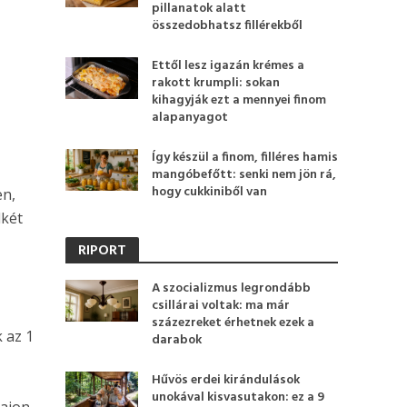
pillanatok alatt
összedobhatsz fillérekből
Ettől lesz igazán krémes a
rakott krumpli: sokan
kihagyják ezt a mennyei finom
alapanyagot
Így készül a finom, filléres hamis
mangóbefőtt: senki nem jön rá,
hogy cukkiniből van
en,
dkét
RIPORT
A szocializmus legrondább
csillárai voltak: ma már
százezreket érhetnek ezek a
 az 1
darabok
Hűvös erdei kirándulások
unokával kisvasutakon: ez a 9
lajon