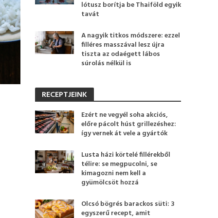
lótusz borítja be Thaiföld egyik
tavát
A nagyik titkos módszere: ezzel
filléres masszával lesz újra
tiszta az odaégett lábos
súrolás nélkül is
RECEPTJEINK
Ezért ne vegyél soha akciós,
előre pácolt húst grillezéshez:
így vernek át vele a gyártók
Lusta házi körtelé fillérekből
télire: se megpucolni, se
kimagozni nem kell a
gyümölcsöt hozzá
Olcsó bögrés barackos süti: 3
egyszerű recept, amit