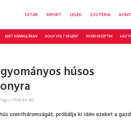
SZTÁR
RIPORT
LÉLEK
EZOTÉRIA
KONY
KERT KÁNIKULÁBAN
HOGY VOLT RÉGEN?
NYÁRI RECEPTEK
HÁZT
agyományos húsos
sonyra
tlagos olvasási idő
 hús szentháromságát, próbálja ki idén ezeket a gaz