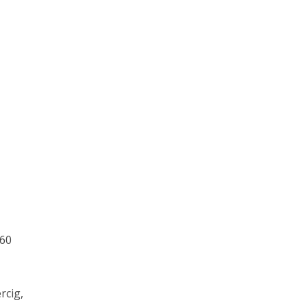
 60
rcig,