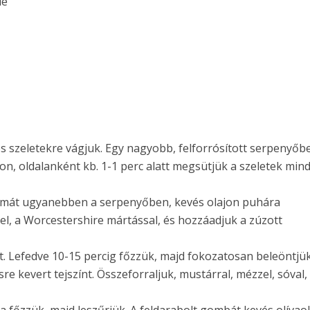
lé
es szeletekre vágjuk. Egy nagyobb, felforrósított serpenyőb
on, oldalanként kb. 1-1 perc alatt megsütjük a szeletek min
gymát ugyanebben a serpenyőben, kevés olajon puhára
vel, a Worcestershire mártással, és hozzáadjuk a zúzott
t. Lefedve 10-15 percig főzzük, majd fokozatosan beleöntjük
e kevert tejszínt. Összeforraljuk, mustárral, mézzel, sóval,
ra főzzük, majd leszűrjük. A feldarabolt gombát kevés olívao