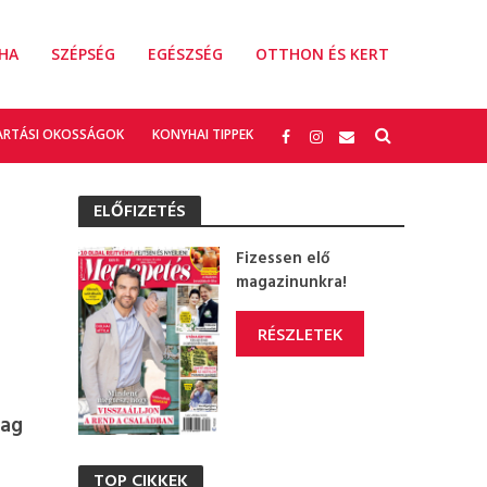
HA
SZÉPSÉG
EGÉSZSÉG
OTTHON ÉS KERT
ARTÁSI OKOSSÁGOK
KONYHAI TIPPEK
ELŐFIZETÉS
Fizessen elő
magazinunkra!
RÉSZLETEK
dag
TOP CIKKEK