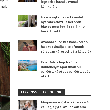
legszebb hazai útvonal
mel.
kánikulára
Ha ide rejted az értékeidet
nyaralás előtt, a betörők
biztos meg fogják találni: 3
bevált trükk
Azonnal húzd ki a konektorból,
ha ezt csinálja a telefonod:
súlyosan károsodhat a készülék
Ez az Adria legolcsóbb
üdülőhelye: apartman 50
euróért, kávé egy euróért, ebéd
ötért
LEGFRISSEBB CIKKEINK
Magányos időskor vár erre a 4
csillagjegyre: az unokák sem