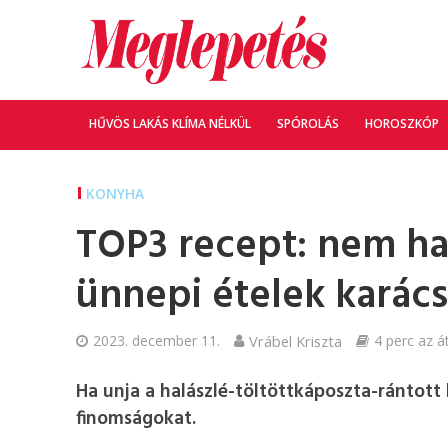
HŰVÖS LAKÁS KLÍMA NÉLKÜL
SPÓROLÁS
HOROSZKÓP
KONYHA
TOP3 recept: nem h
ünnepi ételek karác
2023. december 11.
Vrábel Kriszta
4 perc az á
Ha unja a halászlé-töltöttkáposzta-rántott
finomságokat.