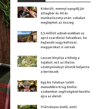
Kiderült, mennyi nyugdíj jár
átlagbér és 40 év
munkaviszony után: sokakat
meglephet az összeg
5,5 milliót adnak ezekben az
apró szardíniai falvakban, ha
hajlandó vagy költözni:
magyarokat is várnak
Lassan kinyírja a hőség a
tujákat: ezt az illatos
sövénynövényt ültetik helyette
a kertészek
Egy kis faluban talált
menedékre Krug Emília:
szakember segítségével kezdte
újra az életét
9 látványos évelő, amit