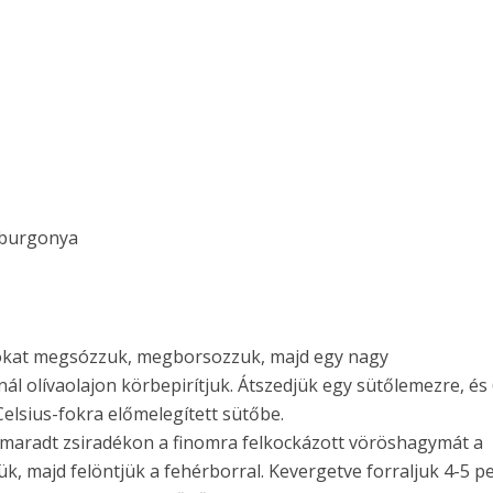
 burgonya
mbokat megsózzuk, megborsozzuk, majd egy nagy
l olívaolajon körbepirítjuk. Átszedjük egy sütőlemezre, és
Celsius-fokra előmelegített sütőbe.
amaradt zsiradékon a finomra felkockázott vöröshagymát a
k, majd felöntjük a fehérborral. Kevergetve forraljuk 4-5 pe