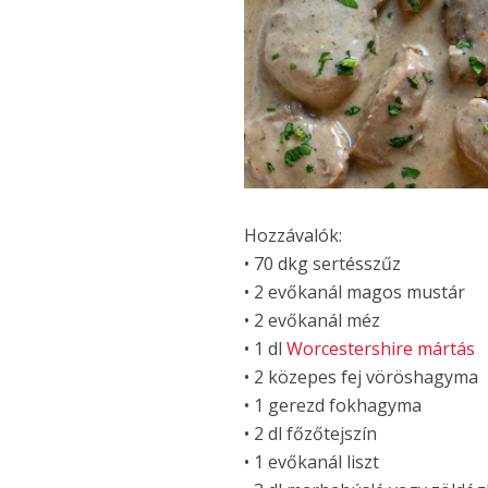
Hozzávalók:
• 70 dkg sertésszűz
• 2 evőkanál magos mustár
• 2 evőkanál méz
• 1 dl
Worcestershire mártás
• 2 közepes fej vöröshagyma
• 1 gerezd fokhagyma
• 2 dl főzőtejszín
• 1 evőkanál liszt