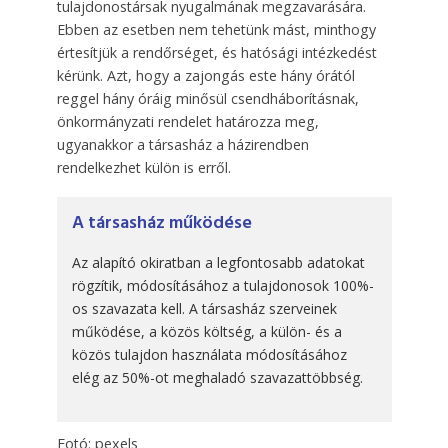
tulajdonostársak nyugalmának megzavarására.
Ebben az esetben nem tehetünk mást, minthogy
értesítjük a rendőrséget, és hatósági intézkedést
kérünk. Azt, hogy a zajongás este hány órától
reggel hány óráig minősül csendháborításnak,
önkormányzati rendelet határozza meg,
ugyanakkor a társasház a házirendben
rendelkezhet külön is erről.
A társasház működése
Az alapító okiratban a legfontosabb adatokat
rögzítik, módosításához a tulajdonosok 100%-
os szavazata kell. A társasház szerveinek
működése, a közös költség, a külön- és a
közös tulajdon használata módosításához
elég az 50%-ot meghaladó szavazattöbbség.
Fotó: pexels