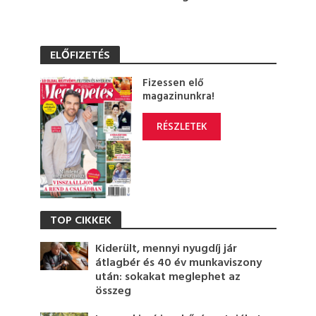
ELŐFIZETÉS
Fizessen elő
magazinunkra!
RÉSZLETEK
TOP CIKKEK
Kiderült, mennyi nyugdíj jár
átlagbér és 40 év munkaviszony
után: sokakat meglephet az
összeg