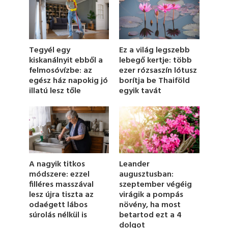
n
d
s
o
f
1
Ez a világ legszebb
Tegyél egy
m
lebegő kertje: több
kiskanálnyit ebből a
i
ezer rózsaszín lótusz
felmosóvízbe: az
n
u
borítja be Thaiföld
egész ház napokig jó
t
egyik tavát
illatú lesz tőle
e
,
2
1
s
e
c
o
n
Leander
A nagyik titkos
d
augusztusban:
módszere: ezzel
s
szeptember végéig
filléres masszával
virágik a pompás
lesz újra tiszta az
növény, ha most
odaégett lábos
betartod ezt a 4
súrolás nélkül is
dolgot