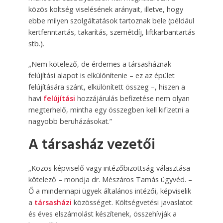
közös költség viselésének arányait, illetve, hogy
ebbe milyen szolgáltatások tartoznak bele (például
kertfenntartás, takarítás, szemétdíj, liftkarbantartás
stb.).
„Nem kötelező, de érdemes a társasháznak
felújítási alapot is elkülönítenie – ez az épület
felújítására szánt, elkülönített összeg –, hiszen a
havi
felújítási
hozzájárulás befizetése nem olyan
megterhelő, mintha egy összegben kell kifizetni a
nagyobb beruházásokat.”
A társasház vezetői
„Közös képviselő vagy intézőbizottság választása
kötelező – mondja dr. Mészáros Tamás ügyvéd. –
Ő a mindennapi ügyek általános intézői, képviselik
a
társasházi
közösséget. Költségvetési javaslatot
és éves elszámolást készítenek, összehívják a