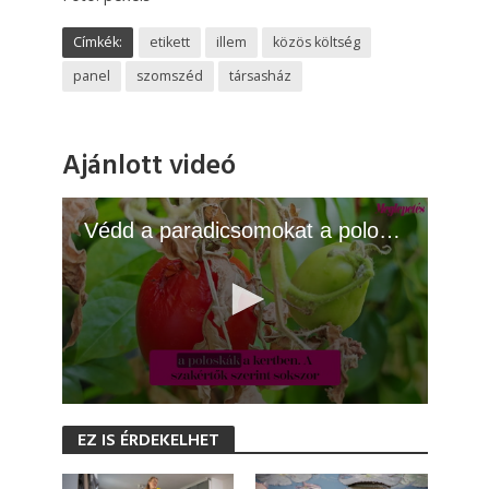
Címkék:
etikett
illem
közös költség
panel
szomszéd
társasház
Ajánlott videó
Védd a paradicsomokat a poloskáktól: 4 természetes módszer
0
s
EZ IS ÉRDEKELHET
e
c
o