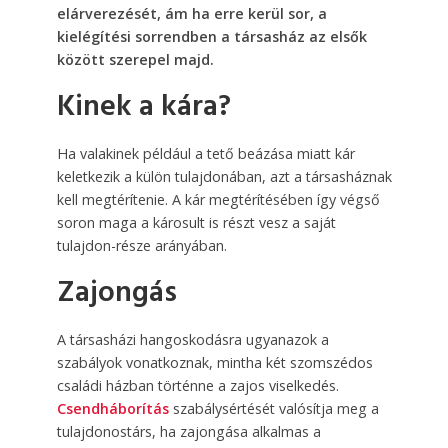
elárverezését, ám ha erre kerül sor, a
kielégítési sorrendben a társasház az elsők
között szerepel majd.
Kinek a kára?
Ha valakinek például a tető beázása miatt kár
keletkezik a külön tulajdonában, azt a társasháznak
kell megtérítenie. A kár megtérítésében így végső
soron maga a károsult is részt vesz a saját
tulajdon-része arányában.
Zajongás
A társasházi hangoskodásra ugyanazok a
szabályok vonatkoznak, mintha két szomszédos
családi házban történne a zajos viselkedés.
Csendháborítás
szabálysértését valósítja meg a
tulajdonostárs, ha zajongása alkalmas a