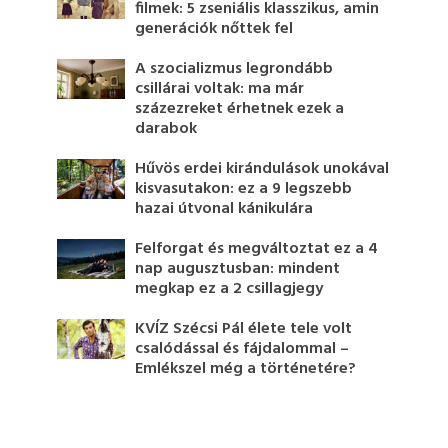
filmek: 5 zseniális klasszikus, amin
generációk nőttek fel
A szocializmus legrondább
csillárai voltak: ma már
százezreket érhetnek ezek a
darabok
Hűvös erdei kirándulások unokával
kisvasutakon: ez a 9 legszebb
hazai útvonal kánikulára
Felforgat és megváltoztat ez a 4
nap augusztusban: mindent
megkap ez a 2 csillagjegy
KVÍZ Szécsi Pál élete tele volt
csalódással és fájdalommal –
Emlékszel még a történetére?