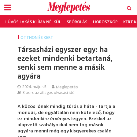
HŰVÖS LAKÁS KLÍMA NÉLKÜL
SPÓROLÁS
HOROSZKÓP
KERT 
OTTHON ÉS KERT
Társasházi egyszer egy: ha
ezeket mindenki betartaná,
senki sem menne a másik
agyára
2024. május 5.
Meglepetés
3 perc az átlagos olvasási idő
A közös lónak mindig túrós a háta - tartja a
mondás, de egyáltalán nem kötelező, hogy
ez mindenkire érvényes legyen. Ezekkel az
alapvető szabályokkal nem fog mások
agyára menni még egy kisgyerekes család