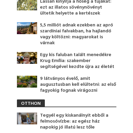
Lassan kinyírja a hőség a tujákat:
ezt az illatos sövénynövényt
ültetik helyette a kertészek
5,5 milliót adnak ezekben az apró
szardíniai falvakban, ha hajlandó
vagy költözni: magyarokat is
várnak
Egy kis faluban talált menedékre
Krug Emília: szakember
segítségével kezdte újra az életét
9 látványos évelő, amit
augusztusban kell elültetni: az első
fagyokig fognak virágozni
OTTHON
Tegyél egy kiskanálnyit ebből a
felmosóvízbe: az egész ház
napokig jó illatú lesz tőle