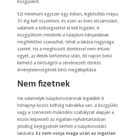
közgyűlést.
Ezt minimum egyszer egy évben, legkésőbb május
31-éig kell összehívni, és ezen az éves elszámolást,
valamint a költségvetést el kell fogadni. A
közgyűlésen mindenki a tulajdoni hányadának
megfelelően szavazhat, tehát a lakása nagysága
szerint. Ha a meghozott döntéssel nem értünk
egyet, az illeték befizetése után, 60 napon belül
kérhető a bíróságtól a sérelmezett döntés
érvénytelenségének bírói megállapítása.
Nem fizetnek
Ha valamelyik tulajdonostársnak legalább 6
hónapnyi közös költség hátraléka van, a közgyűlés
vagy a szervezeti-működési szabályzat alapján a
közös képviselő az ingatlan-nyilvántartásban
jelzálog bejegyzését kérheti a tulajdonostárs
lakására.
Ez nem vonja maga után az ingatlan