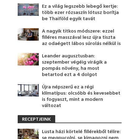
Ez a világ legszebb lebegő kertje:
több ezer rózsaszín lótusz borítja
be Thaiföld egyik tavát
A nagyik titkos módszere: ezzel
filléres masszával lesz újra tiszta
az odaégett lábos súrolás nélkül is
Leander augusztusban:
szeptember végéig virágik a
pompás növény, ha most
betartod ezt a 4 dolgot
Újra népszerű ez a régi
klímatípus: olcsóbb és kevesebbet
is fogyaszt, mint a modern
változat
RECEPTJEINK
Lusta házi körtelé fillérekből télire:
se megpucolni, se kimagozni nem