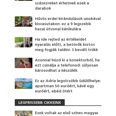
százezreket érhetnek ezek a
darabok
Hűvös erdei kirándulások unokával
kisvasutakon: ez a 9 legszebb
hazai útvonal kánikulára
Ha ide rejted az értékeidet
nyaralás előtt, a betörők biztos
meg fogják találni: 3 bevált trükk
Azonnal húzd ki a konektorból, ha
ezt csinálja a telefonod: súlyosan
károsodhat a készülék
Ez az Adria legolcsóbb üdülőhelye:
apartman 50 euróért, kávé egy
euróért, ebéd ötért
LEGFRISSEBB CIKKEINK
Ezek voltak az első színes magyar