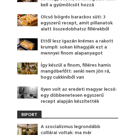
kell a gyümölcsöt hozzá
Olcsó bögrés barackos süti: 3
egyszerű recept, amit pillanatok
alatt összedobhatsz fillérekből
Ettől lesz igazán krémes a rakott
krumpli: sokan kihagyják ezt a
mennyei finom alapanyagot
Így készül a finom, filléres hamis
mangóbefőtt: senki nem jön rá,
hogy cukkiniből van
Ilyen volt az eredeti magyar lecsó:
egy döbbenetesen egyszerű
recept alapján készítették
RIPORT
A szocializmus legrondább
csillárai voltak: ma már