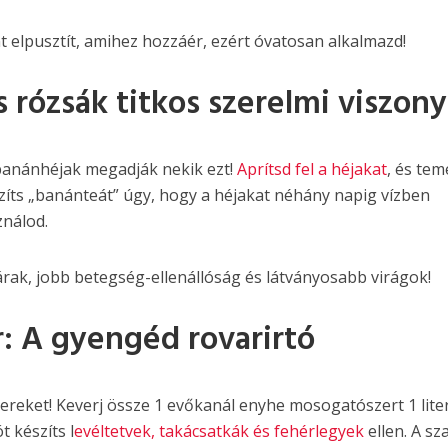
nt elpusztít, amihez hozzáér, ezért óvatosan alkalmazd!
 rózsák titkos szerelmi viszon
banánhéjak megadják nekik ezt!
Aprítsd fel a héjakat
, és tem
zíts „banánteát” úgy, hogy a héjakat néhány napig vízben
ználod.
rak, jobb betegség-ellenállóság és látványosabb virágok!
: A gyengéd rovarirtó
ereket! Keverj össze 1 evőkanál enyhe mosogatószert 1 lite
t készíts l
evéltetvek, takácsatkák és fehérlegyek
ellen. A s