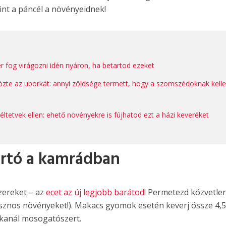
int a páncél a növényeidnek!
zer fog virágozni idén nyáron, ha betartod ezeket
te az uborkát: annyi zöldsége termett, hogy a szomszédoknak kelle
tetvek ellen: ehető növényekre is fújhatod ezt a házi keveréket
irtó a kamrádban
zereket – az
ecet az új legjobb barátod
! Permetezd közvetlen
sznos növényeket!). Makacs gyomok esetén keverj össze 4,5 
vőkanál mosogatószert.