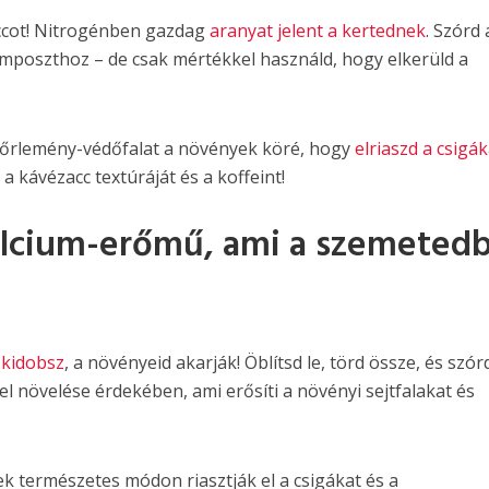
accot! Nitrogénben gazdag
aranyat jelent a kertednek
. Szórd 
mposzthoz – de csak mértékkel használd, hogy elkerüld a
éőrlemény-védőfalat a növények köré, hogy
elriaszd a csigák
k a kávézacc textúráját és a koffeint!
kalcium-erőmű, ami a szemeted
 kidobsz
, a növényeid akarják! Öblítsd le, törd össze, és szór
l növelése érdekében, ami erősíti a növényi sejtfalakat és
ek természetes módon riasztják el a csigákat és a