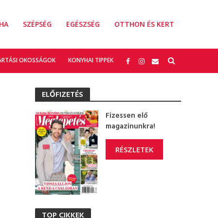
HA
SZÉPSÉG
EGÉSZSÉG
OTTHON ÉS KERT
ARTÁSI OKOSSÁGOK
KONYHAI TIPPEK
ELŐFIZETÉS
Fizessen elő
magazinunkra!
RÉSZLETEK
TOP CIKKEK