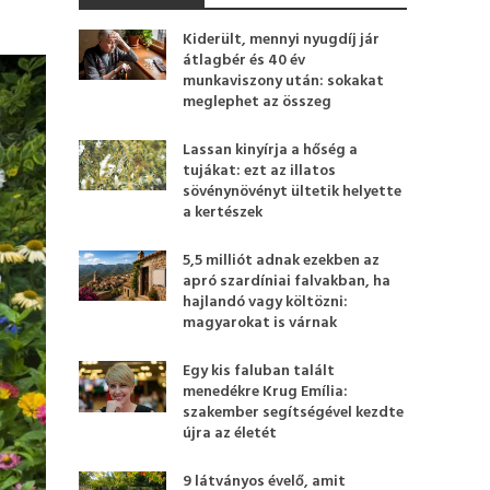
Kiderült, mennyi nyugdíj jár
átlagbér és 40 év
munkaviszony után: sokakat
meglephet az összeg
Lassan kinyírja a hőség a
tujákat: ezt az illatos
sövénynövényt ültetik helyette
a kertészek
5,5 milliót adnak ezekben az
apró szardíniai falvakban, ha
hajlandó vagy költözni:
magyarokat is várnak
Egy kis faluban talált
menedékre Krug Emília:
szakember segítségével kezdte
újra az életét
9 látványos évelő, amit