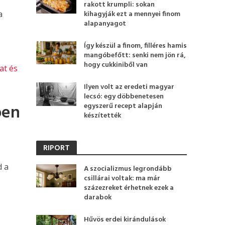
rakott krumpli: sokan
kihagyják ezt a mennyei finom
a
alapanyagot
Így készül a finom, filléres hamis
mangóbefőtt: senki nem jön rá,
hogy cukkiniből van
at és
Ilyen volt az eredeti magyar
lecsó: egy döbbenetesen
ben
egyszerű recept alapján
készítették
RIPORT
d a
A szocializmus legrondább
csillárai voltak: ma már
százezreket érhetnek ezek a
darabok
Hűvös erdei kirándulások