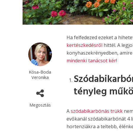
Ha felfedezed ezeket a hihetet
kertészkedésről
hittél. A leg
konyhaszekrényedben, amire s
mindenki tanácsot kér
!
Kósa-Boda
Szódabikarbón
Veronika
tényleg műkö
Megosztás
A
szódabikarbónás trükk
nem 
evőkanál szódabikarbónát 4 li
hortenziákra a teltebb, élénk