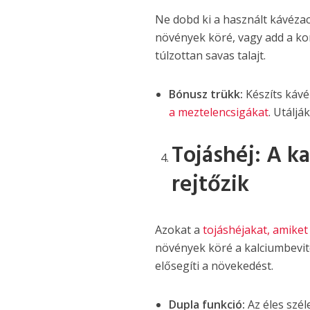
Ne dobd ki a használt kávéz
növények köré, vagy add a ko
túlzottan savas talajt.
Bónusz trükk:
Készíts káv
a meztelencsigákat
. Utáljá
Tojáshéj: A 
rejtőzik
Azokat a
tojáshéjakat, amiket
növények köré a kalciumbevite
elősegíti a növekedést.
Dupla funkció:
Az éles szél