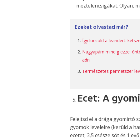
meztelencsigákat. Olyan, m
Ezeket olvastad már?
Így locsold a leandert: kéts
Nagyapám mindig ezzel öntöz
adni
Természetes permetszer levél
Ecet: A gyom
Felejtsd el a drága gyomirtó s
gyomok leveleire (kerüld a ha
ecetet, 3,5 csésze sót és 1 e