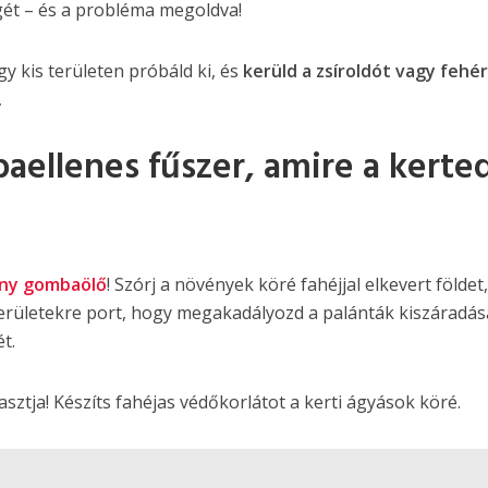
gét – és a probléma megoldva!
y kis területen próbáld ki, és
kerüld a zsíroldót vagy fehér
.
aellenes fűszer, amire a kerte
ny gombaölő
! Szórj a növények köré fahéjjal elkevert földet
 területekre port, hogy megakadályozd a palánták kiszáradás
t.
asztja! Készíts fahéjas védőkorlátot a kerti ágyások köré.