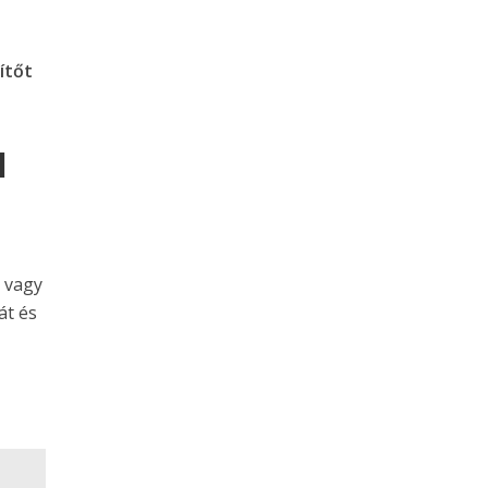
ítőt
d
, vagy
át és