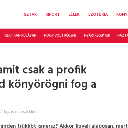
SZTÁR
RIPORT
LÉLEK
EZOTÉRIA
KONY
KERT KÁNIKULÁBAN
HOGY VOLT RÉGEN?
NYÁRI RECEPTEK
HÁZT
 amit csak a profik
d könyörögni fog a
 átlagos olvasási idő
minden trükköt ismersz? Akkor figyelj alaposan, mert