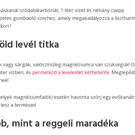
eáskanál szódabikarbónát, 1 liter vizet és néhány csepp
zetes gombaölő szerhez, amely megakadályozza a liszthar
ákon !
ld levél titka
k vagy sárgák, valószínűleg magnéziumra van szükségük! Old
iter vízben, és
permetezd a leveleidet kéthetente
. Meglepőd
nek!
elyek magnéziumfalók) esetén havonta szórj egy evőkanáln
lesz a termésed
b, mint a reggeli maradéka