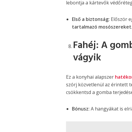
lebontja a kártevők védőréte
Első a biztonság:
Először eg
tartalmazó mosószereket
Fahéj: A gomb
vágyik
Ez a konyhai alapszer
hatéko
szórj közvetlenül az érintett
csökkentsd a gomba terjedésé
Bónusz:
A hangyákat is elri