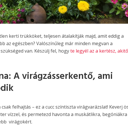
len kerti trükköket, teljesen átalakítják majd, amit eddig a
jobb az egészben? Valószínűleg már minden megvan a
zükséged van. Készülj fel, hogy
te legyél az a kertész, akitő
a: A virágzásserkentő, ami
dik
csak felhajtás – ez a cucc színtiszta virágvarázslat! Keverj ö
ter vízzel, és permetezd havonta a muskátlikra, begóniákra
ebb virágokért.