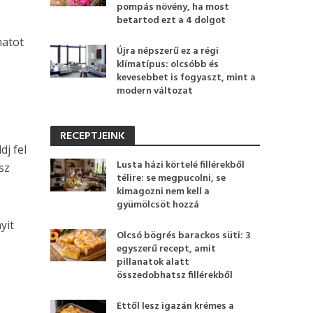
pompás növény, ha most
betartod ezt a 4 dolgot
matot
Újra népszerű ez a régi
klímatípus: olcsóbb és
kevesebbet is fogyaszt, mint a
modern változat
RECEPTJEINK
j fel
Lusta házi körtelé fillérekből
sz
télire: se megpucolni, se
kimagozni nem kell a
gyümölcsöt hozzá
yit
Olcsó bögrés barackos süti: 3
egyszerű recept, amit
pillanatok alatt
összedobhatsz fillérekből
Ettől lesz igazán krémes a