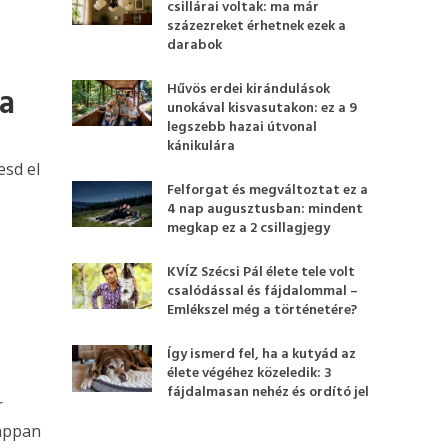
csillárai voltak: ma már
százezreket érhetnek ezek a
darabok
Hűvös erdei kirándulások
ya
unokával kisvasutakon: ez a 9
legszebb hazai útvonal
kánikulára
esd el
Felforgat és megváltoztat ez a
4 nap augusztusban: mindent
megkap ez a 2 csillagjegy
KVÍZ Szécsi Pál élete tele volt
csalódással és fájdalommal –
Emlékszel még a történetére?
Így ismerd fel, ha a kutyád az
élete végéhez közeledik: 3
fájdalmasan nehéz és ordító jel
r
zappan