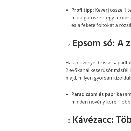
Profi tipp:
Keverj össze 1 t
mosogatószert egy termés
és a fekete foltokat a rózs
Epsom só: A zö
Ha a növényeid kissé sápadta
2 evőkanál keserűsót másfél l
majd, milyen gyorsan kizöldül
Paradicsom és paprika
(am
minden növény köré. Több 
Kávézacc: Töb