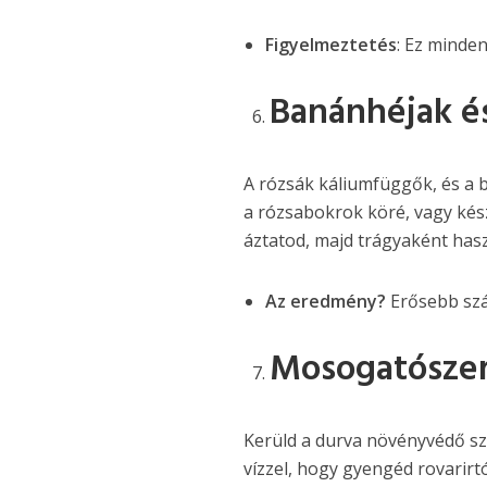
Figyelmeztetés
: Ez minde
Banánhéjak és
A rózsák káliumfüggők, és a 
a rózsabokrok köré, vagy kés
áztatod, majd trágyaként has
Az eredmény?
Erősebb szá
Mosogatószer
Kerüld a durva növényvédő sz
vízzel, hogy gyengéd rovarirtó