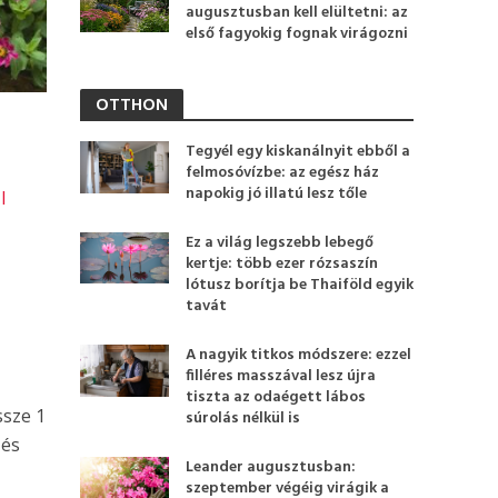
augusztusban kell elültetni: az
első fagyokig fognak virágozni
OTTHON
Tegyél egy kiskanálnyit ebből a
felmosóvízbe: az egész ház
napokig jó illatú lesz tőle
l
Ez a világ legszebb lebegő
kertje: több ezer rózsaszín
lótusz borítja be Thaiföld egyik
tavát
A nagyik titkos módszere: ezzel
filléres masszával lesz újra
tiszta az odaégett lábos
ssze 1
súrolás nélkül is
 és
Leander augusztusban:
szeptember végéig virágik a