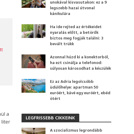
unokával kisvasutakon: ez a 9
legszebb hazai útvonal
kánikulára
Ha ide rejted az értékeidet
nyaralás előtt, a betörők
biztos meg fogják találni: 3
bevált trükk
tt
Azonnal húzd ki a konektorból,
ha ezt csinálja a telefonod:
súlyosan károsodhat a készülék
Ez az Adria legolcsóbb
üdülőhelye: apartman 50
euróért, kávé egy euróért, ebéd
ötért
ül a
LEGFRISSEBB CIKKEINK
liter
A szocializmus legrondább