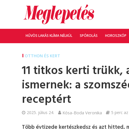
HŰVÖS LAKÁS KLÍMA NÉLKÜL
SPÓROLÁS
HOROSZKÓP
OTTHON ÉS KERT
11 titkos kerti trükk,
ismernek: a szomszé
receptért
2025. július 24.
Kósa-Boda Veronika
5 perc az
Több évtizede kertészkedsz és azt hitted, 