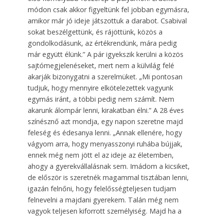
módon csak akkor figyeltünk fel jobban egymásra,
amikor már jó ideje játszottuk a darabot. Csabival
sokat beszélgettünk, és rájöttünk, közös a
gondolkodásunk, az értékrendünk, mára pedig
már együtt élünk.” A pár igyekszik kerülni a közös
sajtómegjelenéseket, mert nem a külvilág felé
akarják bizonygatni a szerelmüket. „Mi pontosan
tudjuk, hogy mennyire elkötelezettek vagyunk
egymás iránt, a többi pedig nem számít. Nem
akarunk álompár lenni, kirakatban élni.” A 28 éves
színésznő azt mondja, egy napon szeretne majd
feleség és édesanya lenni. „Annak ellenére, hogy
vágyom arra, hogy menyasszonyi ruhába bújjak,
ennek még nem jött el az ideje az életemben,
ahogy a gyerekvállalásnak sem. Imádom a kicsiket,
de először is szeretnék magammal tisztában lenni,
igazán felnőni, hogy felelősségteljesen tudjam
felnevelni a majdani gyerekem. Talán még nem
vagyok teljesen kiforrott személyiség. Majd ha a