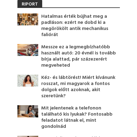
RIPORT
Hatalmas érték bújhat meg a
padláson: ezért ne dobd ki a
megörökölt antik mechanikus
faliórát
Messze ez a legmegbízhatóbb
használt autó: 20 évnél is tovább
bírja alattad, pár százezerért
megveheted
Kéz- és lábtörést! Miért kívánunk
rosszat, mi magyarok a fontos
dolgok előtt azoknak, akit
szeretünk?
Mit jelentenek a telefonon
található kis lyukak? Fontosabb
feladatot látnak el, mint
gondolnád