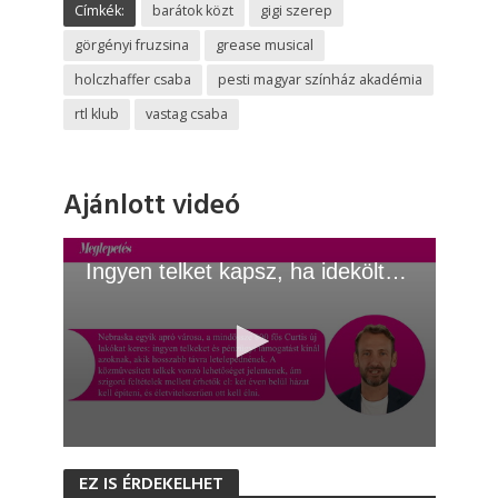
Címkék:
barátok közt
gigi szerep
görgényi fruzsina
grease musical
holczhaffer csaba
pesti magyar színház akadémia
rtl klub
vastag csaba
Ajánlott videó
Ingyen telket kapsz, ha ideköltözöl!
0
s
EZ IS ÉRDEKELHET
e