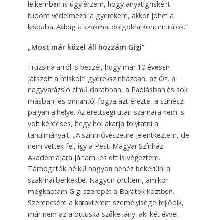
lelkemben is úgy érzem, hogy anyatigrisként
tudom védelmezni a gyerekem, akkor jöhet a
kisbaba. Addig a szakmai dolgokra koncentrálok.”
„Most már közel áll hozzám Gigi”
Fruzsina arról is beszél, hogy már 10 évesen
játszott a miskolci gyerekszínházban, az Óz, a
nagyvarázsló című darabban, a Padlásban és sok
másban, és onnantól fogva azt érezte, a színészi
pályán a helye. Az érettségi után számára nem is
volt kérdéses, hogy hol akarja folytatni a
tanulmányait. „A színművészetire jelentkeztem, de
nem vettek fel, így a Pesti Magyar Színház
Akadémiájára jártam, és ott is végeztem.
Támogatók nélkül nagyon nehéz bekerülni a
szakmai berkekbe. Nagyon örültem, amikor
megkaptam Gigi szerepét a Barátok köztben.
Szerencsére a karakterem személyisége fejlődik,
már nem az a butuska szőke lány, aki két évvel