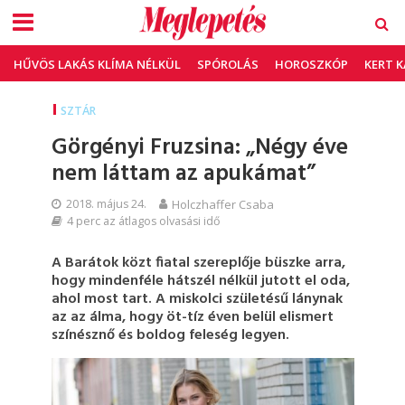
HŰVÖS LAKÁS KLÍMA NÉLKÜL
SPÓROLÁS
HOROSZKÓP
KERT 
SZTÁR
Görgényi Fruzsina: „Négy éve
nem láttam az apukámat”
2018. május 24.
Holczhaffer Csaba
4 perc az átlagos olvasási idő
A Barátok közt fiatal szereplője büszke arra,
hogy mindenféle hátszél nélkül jutott el oda,
ahol most tart. A miskolci születésű lánynak
az az álma, hogy öt-tíz éven belül elismert
színésznő és boldog feleség legyen.