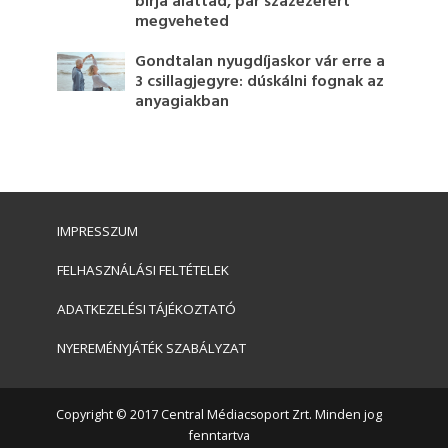
bírja alattad, pár százezerért
megveheted
Gondtalan nyugdíjaskor vár erre a
3 csillagjegyre: dúskálni fognak az
anyagiakban
IMPRESSZUM
FELHASZNÁLÁSI FELTÉTELEK
ADATKEZELÉSI TÁJÉKOZTATÓ
NYEREMÉNYJÁTÉK SZABÁLYZAT
Copyright © 2017 Central Médiacsoport Zrt. Minden jog
fenntartva