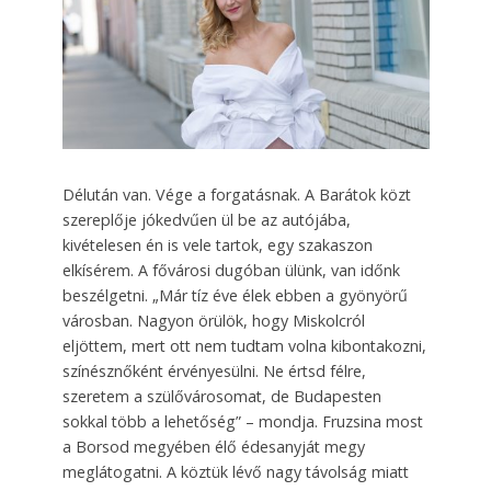
Délután van. Vége a forgatásnak. A Barátok közt
szereplője jókedvűen ül be az autójába,
kivételesen én is vele tartok, egy szakaszon
elkísérem. A fővárosi dugóban ülünk, van időnk
beszélgetni. „Már tíz éve élek ebben a gyönyörű
városban. Nagyon örülök, hogy Miskolcról
eljöttem, mert ott nem tudtam volna kibontakozni,
színésznőként érvényesülni. Ne értsd félre,
szeretem a szülővárosomat, de Budapesten
sokkal több a lehetőség” – mondja. Fruzsina most
a Borsod megyében élő édesanyját megy
meglátogatni. A köztük lévő nagy távolság miatt