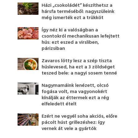
Házi „csokoládét” készíthetsz a
hársfa terméséből: nagyszüleink
még ismerték ezt a trükköt
Így néz ki a valóságban a
csontokról mechanikusan lefejtett
hús: ezt eszed a virsliben,
párizsiban
Zavaros lötty lesz a szép tiszta
húslevesed, ha ezt a 3 zöldséget
teszed bele: a nagyi sosem tenné
Nagymamáink lenézett, olcsó
fogása volt, ma vagyonokért
kínálják az éttermek ezt a rég
elfeledett ételt
Ezért ne vegyél soha akciós, előre
pácolt húst grillezéshez: így
vernek át vele a gyártók