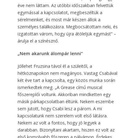
éve nem láttam. Az utóbbi időszakban felvettük
egymással a kapcsolatot, megbeszéltük a
sérelmeinket, és most már készen állok a
személyes találkozásra. Megbocsátottam neki, és
izgatottan várom, hogy újra átöleljük egymást” –
árulja el a színésznő.
„Nem akarunk álompár lenni”
Jóllehet Fruzsina távol él a szüleitől, a
hétköznapokon nem magányos. Vastag Csabával
két éve tart a kapcsolta, egy közös munka során
ismerkedtek meg. „A Grease című musical
főszereplői voltunk. Akkoriban mindketten egy
másik párkapcsolatban éltünk. Nekem eszembe
sem jutott, hogy Csabi lesz a párom. A mi
kapcsolatunk nem szerelem volt első látásra.
Nekem az volt a fontos, hogy jó legyek a
darabban. Bizonyítani akartam, hiszen ez volt az
első komolyabb főszerep a pályámon. Érdekes