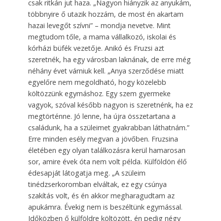
csak ritkán jut haza. „Nagyon hiányzik az anyukám,
többnyire ő utazik hozzám, de most én akartam
hazai levegőt szívni” – mondja nevetve. Mint
megtudom tőle, a mama vállalkozó, iskolai és
kórházi büfék vezetője. Anikó és Fruzsi azt
szeretnék, ha egy városban laknának, de erre még
néhány évet várniuk kell. „Anya szerződése miatt
egyelőre nem megoldható, hogy közelebb
költözzünk egymáshoz. Egy szem gyermeke
vagyok, szóval később nagyon is szeretnénk, ha ez
megtörténne. Jó lenne, ha újra összetartana a
családunk, ha a szüleimet gyakrabban láthatnám.”
Erre minden esély megvan a jövőben. Fruzsina
életében egy olyan találkozásra kerül hamarosan
sor, amire évek óta nem volt példa. Külföldön élő
édesapját látogatja meg. „A szüleim
tinédzserkoromban elváltak, ez egy csúnya
szakítás volt, és én akkor megharagudtam az
apukámra. Évekig nem is beszéltünk egymással.
Időközben ő külföldre költözött, én pedig négy