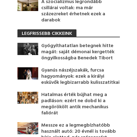
A szocializmus legrondább
csillárai voltak: ma már
százezreket érhetnek ezek a
darabok
LEGFRISSEBB CIKKEINK
Gyógyíthatatlan betegnek hitte
magát: saját démonai kergették
öngyilkosságba Benedek Tibort
Gyanús nászéjszakák, furcsa
hagyományok: ezek a királyi
esküvők legbizarrabb kulisszatitkai
Hatalmas érték bújhat meg a
padláson: ezért ne dobd ki a
megörökölt antik mechanikus
faliórát
Messze ez a legmegbízhatóbb
használt autó: 20 évnél is tovább