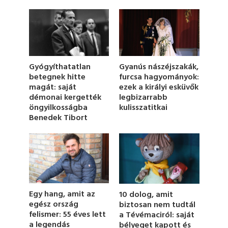
c
o
n
d
s
o
f
1
Gyógyíthatatlan
Gyanús nászéjszakák,
m
betegnek hitte
furcsa hagyományok:
i
magát: saját
ezek a királyi esküvők
n
u
démonai kergették
legbizarrabb
t
öngyilkosságba
kulisszatitkai
e
Benedek Tibort
,
3
s
e
c
o
n
d
s
Egy hang, amit az
10 dolog, amit
egész ország
biztosan nem tudtál
felismer: 55 éves lett
a Tévémaciról: saját
a legendás
bélyeget kapott és