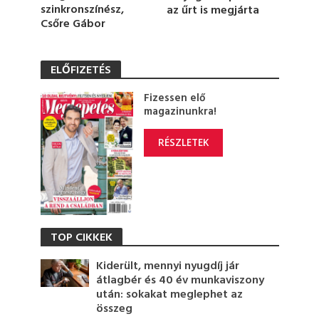
szinkronszínész,
az űrt is megjárta
Csőre Gábor
ELŐFIZETÉS
Fizessen elő
magazinunkra!
RÉSZLETEK
TOP CIKKEK
Kiderült, mennyi nyugdíj jár
átlagbér és 40 év munkaviszony
után: sokakat meglephet az
összeg