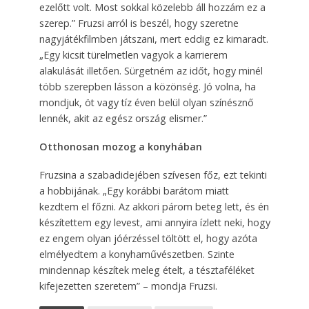
ezelőtt volt. Most sokkal közelebb áll hozzám ez a
szerep.” Fruzsi arról is beszél, hogy szeretne
nagyjátékfilmben játszani, mert eddig ez kimaradt.
„Egy kicsit türelmetlen vagyok a karrierem
alakulását illetően. Sürgetném az időt, hogy minél
több szerepben lásson a közönség. Jó volna, ha
mondjuk, öt vagy tíz éven belül olyan színésznő
lennék, akit az egész ország elismer.”
Otthonosan mozog a konyhában
Fruzsina a szabadidejében szívesen főz, ezt tekinti
a hobbijának. „Egy korábbi barátom miatt
kezdtem el főzni. Az akkori párom beteg lett, és én
készítettem egy levest, ami annyira ízlett neki, hogy
ez engem olyan jóérzéssel töltött el, hogy azóta
elmélyedtem a konyhaművészetben. Szinte
mindennap készítek meleg ételt, a tésztaféléket
kifejezetten szeretem” – mondja Fruzsi.