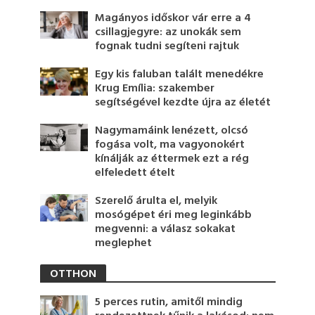
Magányos időskor vár erre a 4
csillagjegyre: az unokák sem
fognak tudni segíteni rajtuk
Egy kis faluban talált menedékre
Krug Emília: szakember
segítségével kezdte újra az életét
Nagymamáink lenézett, olcsó
fogása volt, ma vagyonokért
kínálják az éttermek ezt a rég
elfeledett ételt
Szerelő árulta el, melyik
mosógépet éri meg leginkább
megvenni: a válasz sokakat
meglephet
OTTHON
5 perces rutin, amitől mindig