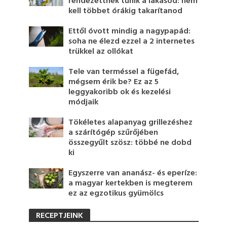
rendezettnek tűnik a lakásod: nem
kell többet órákig takarítanod
Ettől óvott mindig a nagypapád:
soha ne élezd ezzel a 2 internetes
trükkel az ollókat
Tele van terméssel a fügefád,
mégsem érik be? Ez az 5
leggyakoribb ok és kezelési
módjaik
Tökéletes alapanyag grillezéshez
a szárítógép szűrőjében
összegyűlt szösz: többé ne dobd
ki
Egyszerre van ananász- és eperíze:
a magyar kertekben is megterem
ez az egzotikus gyümölcs
RECEPTJEINK