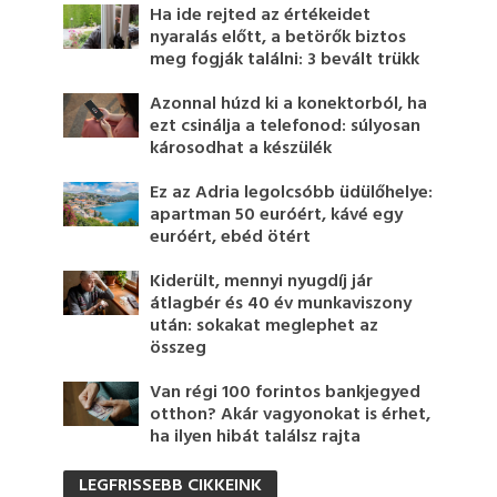
Ha ide rejted az értékeidet
nyaralás előtt, a betörők biztos
meg fogják találni: 3 bevált trükk
Azonnal húzd ki a konektorból, ha
ezt csinálja a telefonod: súlyosan
károsodhat a készülék
Ez az Adria legolcsóbb üdülőhelye:
apartman 50 euróért, kávé egy
euróért, ebéd ötért
Kiderült, mennyi nyugdíj jár
átlagbér és 40 év munkaviszony
után: sokakat meglephet az
összeg
Van régi 100 forintos bankjegyed
otthon? Akár vagyonokat is érhet,
ha ilyen hibát találsz rajta
LEGFRISSEBB CIKKEINK