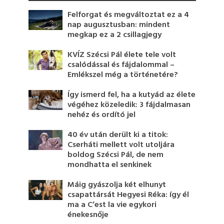
Felforgat és megváltoztat ez a 4
nap augusztusban: mindent
megkap ez a 2 csillagjegy
KVÍZ Szécsi Pál élete tele volt
csalódással és fájdalommal –
Emlékszel még a történetére?
Így ismerd fel, ha a kutyád az élete
végéhez közeledik: 3 fájdalmasan
nehéz és ordító jel
40 év után derült ki a titok:
Cserháti mellett volt utoljára
boldog Szécsi Pál, de nem
mondhatta el senkinek
Máig gyászolja két elhunyt
csapattársát Hegyesi Réka: így él
ma a C’est la vie egykori
énekesnője