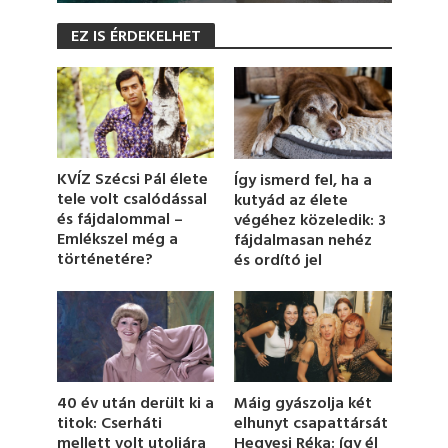
0
s
EZ IS ÉRDEKELHET
e
c
o
n
d
s
o
f
1
KVÍZ Szécsi Pál élete
Így ismerd fel, ha a
m
tele volt csalódással
kutyád az élete
i
és fájdalommal –
végéhez közeledik: 3
n
u
Emlékszel még a
fájdalmasan nehéz
t
történetére?
és ordító jel
e
,
1
8
s
e
c
o
n
Máig gyászolja két
40 év után derült ki a
d
elhunyt csapattársát
titok: Cserháti
s
Hegyesi Réka: így él
mellett volt utoljára