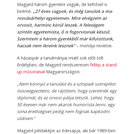
Magyed három gyerekre vágyik, de kettővel is
beérné.
„27 éves vagyok, és még tanulok a ma­
rosvásárhelyi egyetemen. Mire elvégzem az
orvosit, harminc körül leszek. A feleségem
szintén egyetemista, ő is fogorvosnak készül.
Szerintem a három gyerekből már kifutottunk,
hacsak nem ikreink lesznek”
– mondja nevetve.
A házaspár a tanulmányai miatt sok időt tölt
Erdélyben, de Magyed rendszeresen
fellép a stand
up műsoraival
Magyarországon.
„Nem könnyű a tanulást és a színpadi szereplést
összeegyeztetni, de rájöttem, hogy szeretnék egy
diplomát, és az orvosi pálya tetszik. Lehet, hogy
50 évesen már nem akarok humorista lenni, egy
sima érettségivel pedig nem fognak kapkodni
utánam.”
Magyed példaképe az édesapja, aki bár 1989-ben