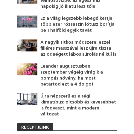
felmosóvízbe: az egész ház
napokig jó illatú lesz tőle
Ez a világ legszebb lebegő kertje:
több ezer rózsaszín lótusz borítja
be Thaiföld egyik tavát
A nagyik titkos módszere: ezzel
filléres masszával lesz újra tiszta
az odaégett lábos súrolás nélkül is
Leander augusztusban:
szeptember végéig virágik a
pompás növény, ha most
betartod ezt a 4 dolgot
Újra népszerű ez a régi
klímatípus: olcsóbb és kevesebbet
is fogyaszt, mint a modern
változat
RECEPTJEINK