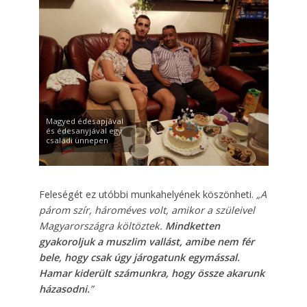
Magyed édesapjával
és édesanyjával egy
családi ünnepen
Feleségét ez utóbbi munkahelyének köszönheti.
„A
pá­rom szír, hároméves volt, amikor a szüleivel
Magyarországra költöztek.
Mindketten
gyakoroljuk a muszlim vallást, amibe nem fér
bele, hogy csak úgy járogatunk egymással.
Hamar kiderült számunkra, hogy össze akarunk
házasodni.
”