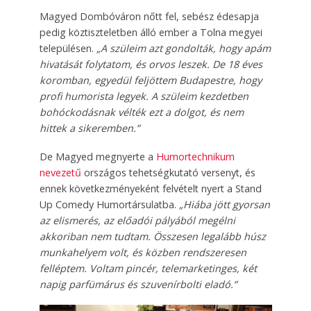
Magyed Dombóváron nőtt fel, sebész édesapja
pedig köztiszteletben álló ember a Tolna megyei
településen.
„A szüleim azt gondolták, hogy apám
hivatását folytatom, és orvos leszek. De 18 éves
koromban, egyedül feljöttem Budapestre, hogy
profi humorista legyek. A szüleim kezdetben
bohóckodásnak vélték ezt a dolgot, és nem
hittek a sikeremben.”
De Magyed megnyerte a
Humortechnikum
nevezetű
országos tehetségkutató versenyt, és
ennek következményeként felvételt nyert a Stand
Up Comedy Humortársulatba.
„Hiába jött gyorsan
az elismerés, az előadói pályából megélni
akkoriban nem tudtam. Összesen legalább húsz
munkahelyem volt, és közben rendszeresen
felléptem. Voltam pincér, telemarketinges, két
napig parfümárus és szuvenírbolti eladó.”