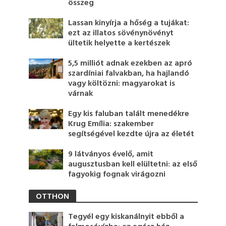
összeg
Lassan kinyírja a hőség a tujákat:
ezt az illatos sövénynövényt
ültetik helyette a kertészek
5,5 milliót adnak ezekben az apró
szardíniai falvakban, ha hajlandó
vagy költözni: magyarokat is
várnak
Egy kis faluban talált menedékre
Krug Emília: szakember
segítségével kezdte újra az életét
9 látványos évelő, amit
augusztusban kell elültetni: az első
fagyokig fognak virágozni
OTTHON
Tegyél egy kiskanálnyit ebből a