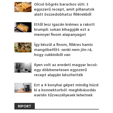
Olcsó bögrés barackos süti: 3
egyszerű recept, amit pillanatok
alatt összedobhatsz fillérekből
Ettől lesz igazán krémes a rakott
krumpli: sokan kihagyják ezt a
mennyei finom alapanyagot
Így készül a finom, filléres hamis
mangóbefőtt: senki nem jön rá,
hogy cukkiniből van
Ilyen volt az eredeti magyar lecsó:
egy döbbenetesen egyszerű
recept alapján készítették
Ezt a 4 konyhai gépet mindig húzd
ki a konnektorból: meghibásodás
esetén tűzveszélyesek lehetnek
RIPORT