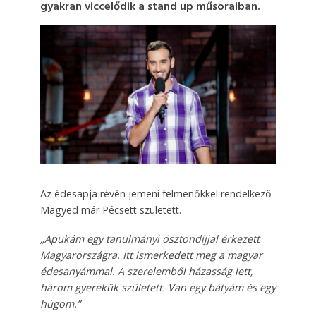
gyakran viccelődik a stand up műsoraiban.
Az édesapja révén jemeni felmenőkkel rendelkező
Magyed már Pécsett született.
„Apukám egy tanulmányi ösztöndíjjal érkezett
Magyarországra. Itt ismerkedett meg a magyar
édesanyámmal. A szerelemből házasság lett,
három gyerekük született. Van egy bátyám és egy
húgom.”