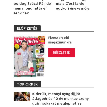
ma a C’est la vie
boldog Szécsi Pál, de
egykori énekesnője
nem mondhatta el
senkinek
ELŐFIZETÉS
Fizessen elő
magazinunkra!
RÉSZLETEK
TOP CIKKEK
Kiderült, mennyi nyugdíj jár
átlagbér és 40 év munkaviszony
után: sokakat meglephet az