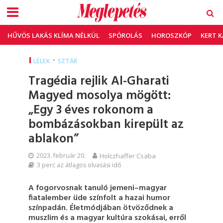
HŰVÖS LAKÁS KLÍMA NÉLKÜL
SPÓROLÁS
HOROSZKÓP
KERT 
•
LÉLEK
SZTÁR
Tragédia rejlik Al-Gharati
Magyed mosolya mögött:
„Egy 3 éves rokonom a
bombázásokban kirepült az
ablakon”
2023. február 20.
Holczhaffer Csaba
3 perc az átlagos olvasási idő
A fogorvosnak tanuló jemeni–magyar
fiatalember üde színfolt a hazai humor
színpadán. Életmódjában ötvöződnek a
muszlim és a magyar kultúra szokásai, erről