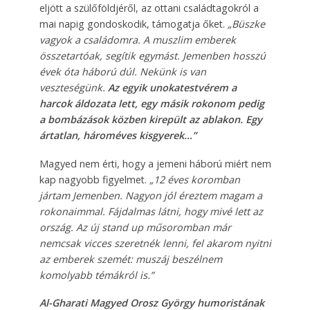
eljött a szülőföldjéről, az ottani családtagokról a
mai napig gondoskodik, támogatja őket.
„Büszke
vagyok a családomra. A muszlim emberek
összetartóak, segítik egymást. Jemenben hosszú
évek óta háború dúl. Nekünk is van
veszteségünk.
Az egyik unokatestvérem a
harcok áldozata lett, egy másik rokonom pedig
a bombázások közben kirepült az ablakon. Egy
ártatlan, hároméves kisgyerek…”
Magyed nem érti, hogy a jemeni háború miért nem
kap nagyobb figyelmet.
„12 éves koromban
jártam Jemenben. Nagyon jól éreztem magam a
rokonaimmal. Fájdalmas látni, hogy mivé lett az
ország. Az új stand up műsoromban már
nemcsak vicces szeretnék lenni, fel akarom nyitni
az emberek szemét: muszáj beszélnem
komolyabb témákról is.”
Al-Gharati Magyed Orosz György humoristának