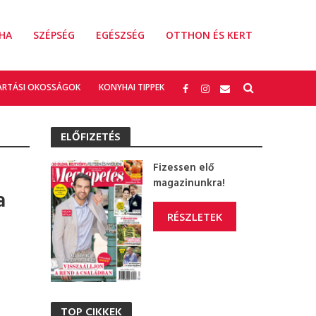
HA
SZÉPSÉG
EGÉSZSÉG
OTTHON ÉS KERT
ARTÁSI OKOSSÁGOK
KONYHAI TIPPEK
ELŐFIZETÉS
Fizessen elő
magazinunkra!
a
RÉSZLETEK
TOP CIKKEK