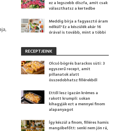
ez a legszebb díszfa, amit csak
választhatsz a kertedbe
Meddig bírja a fagyasztó áram
nélkül? Ez a készülék akár 16
ja,
órával is tovább, mint a többi
RECEPTJEINK
Olcsó bögrés barackos süti: 3
egyszerű recept, amit
pillanatok alatt
összedobhatsz fillérekből
Ettől lesz igazán krémes a
rakott krumpli: sokan
kihagyják ezt a mennyei finom
alapanyagot
Így készül a finom, filléres hamis
mangóbefőtt: senki nem jön rá,