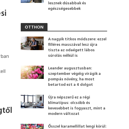
lesznek dúsabbak és
egészségesebbek
si
OTTHON
A nagyik titkos módszere: ezzel
filléres masszával lesz újra
tiszta az odaégett lábos
súrolás nélkül is
rban
Leander augusztusban:
ell
szeptember végéig virágik a
pompás növény, ha most
betartod ezt a 4 dolgot
Újra népszerű ez a régi
klímatípus: olcsóbb és
gtől
kevesebbet is fogyaszt, mint a
modern változat
Ősszel karamellillat lengi körül: