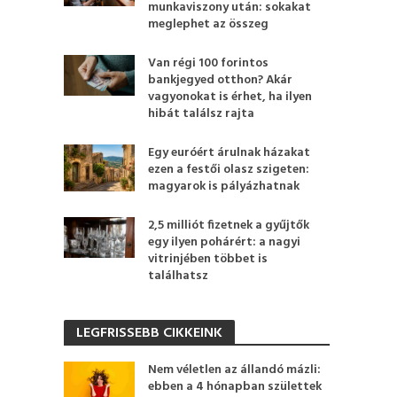
munkaviszony után: sokakat
meglephet az összeg
Van régi 100 forintos
bankjegyed otthon? Akár
vagyonokat is érhet, ha ilyen
hibát találsz rajta
Egy euróért árulnak házakat
ezen a festői olasz szigeten:
magyarok is pályázhatnak
2,5 milliót fizetnek a gyűjtők
egy ilyen pohárért: a nagyi
vitrinjében többet is
találhatsz
LEGFRISSEBB CIKKEINK
Nem véletlen az állandó mázli:
ebben a 4 hónapban születtek