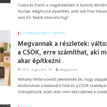
Csaba és Evelin a magánéletben is komoly döntés
hoztak, méghozzá olyasfélét, amit sok friss házas
sem bír. Nekik sikerülni fog?
•
OTTHON ÉS KERT
RIPORT
Megvannak a részletek: válto
a CSOK, erre számíthat, aki m
akar építkezni
2023. augusztus 18.
Meglepetés
Néhány héttel ezelőtt jelentették be, hogy alapja
módosulnak a babaváró hitel és a CSOK szabályai.
Utánajártunk, ezek után mire készüljenek a csalá