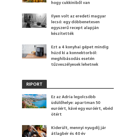
hogy cukkiniből van
Ilyen volt az eredeti magyar
lecsó: egy döbbenetesen
egyszerű recept alapján
készítették
Ezt a 4 konyhai gépet mindig
húzd ki a konnektorból:
meghibásodás esetén
tűzveszélyesek lehetnek
RIPORT
Ez az Adria legolcsóbb
üdülőhelye: apartman 50
euróért, kávé egy euróért, ebéd
ötért
Kiderült, mennyi nyugdíj jár
átlagbér és 40 év