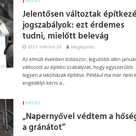
RIPORT
Jelentősen változtak építkezé
jogszabályok: ezt érdemes
tudni, mielőtt belevág
2023. március 24.
Meglepetés
Az elmúlt években többször, legutóbb idén januá
változott az építési szabályzat, hogy egyszerűbb
legyen a lakóházak építése. Például ma már nem k
engedélyt kérni a...
RIPORT
„Napernyővel védtem a hősé
a gránátot”