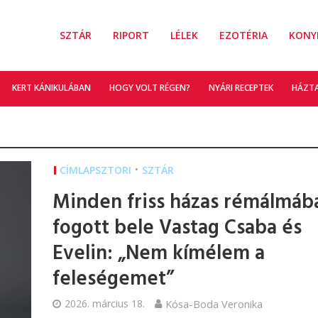
SZTÁR
RIPORT
LÉLEK
EZOTÉRIA
KONY
KERT KÁNIKULÁBAN
HOGY VOLT RÉGEN?
NYÁRI RECEPTEK
HÁZT
•
CÍMLAPSZTORI
SZTÁR
Minden friss házas rémálmáb
fogott bele Vastag Csaba és
Evelin: „Nem kímélem a
feleségemet”
2026. március 18.
Kósa-Boda Veronika