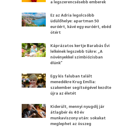
a legszerencsésebb emberek
Ez az Adria legolcsóbb
üdülőhelye: apartman 50
euróért, kávé egy euróért, ebéd
ötért
Káprázatos kertje Barabás Évi
lelkének legszebb tükre: „A
növényekkel szimbiózisban
élünk”
Egy kis faluban talált
menedékre Krug Emília:
szakember segítségével kezdte
újra az életét
Kiderült, mennyi nyugdíj jár
átlagbér és 40 év
munkaviszony után: sokakat
meglephet az összeg