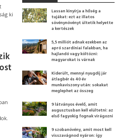
t
Lassan kinyírja a hőség a
ság ki
tujákat: ezt az illatos
sövénynövényt ültetik helyette
a kertészek
5,5 milliót adnak ezekben az
apró szardíniai falakban, ha
zik
hajlandó vagy költözni:
magyarokat is várnak
ost
Kiderült, mennyi nyugdíj jár
átlagbér és 40 év
munkaviszony után: sokakat
meglephet az összeg
iban
9 látványos évelő, amit
augusztusban kell elültetni: az
első fagyokig fognak virágozni
dok.
9 szobanövény, amit most kell
visszavágnod nyáron: így