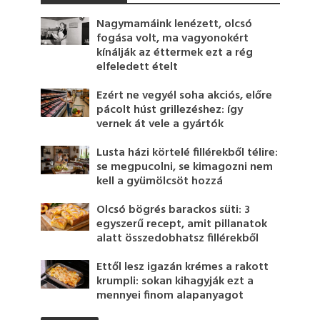
Nagymamáink lenézett, olcsó
fogása volt, ma vagyonokért
kínálják az éttermek ezt a rég
elfeledett ételt
Ezért ne vegyél soha akciós, előre
pácolt húst grillezéshez: így
vernek át vele a gyártók
Lusta házi körtelé fillérekből télire:
se megpucolni, se kimagozni nem
kell a gyümölcsöt hozzá
Olcsó bögrés barackos süti: 3
egyszerű recept, amit pillanatok
alatt összedobhatsz fillérekből
Ettől lesz igazán krémes a rakott
krumpli: sokan kihagyják ezt a
mennyei finom alapanyagot