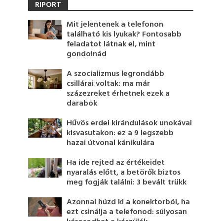
RIPORT
Mit jelentenek a telefonon
található kis lyukak? Fontosabb
feladatot látnak el, mint
gondolnád
A szocializmus legrondább
csillárai voltak: ma már
százezreket érhetnek ezek a
darabok
Hűvös erdei kirándulások unokával
kisvasutakon: ez a 9 legszebb
hazai útvonal kánikulára
Ha ide rejted az értékeidet
nyaralás előtt, a betörők biztos
meg fogják találni: 3 bevált trükk
Azonnal húzd ki a konektorból, ha
ezt csinálja a telefonod: súlyosan