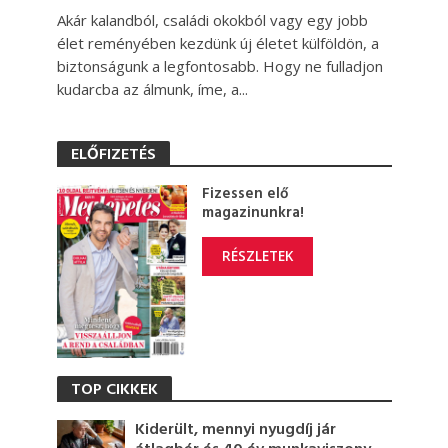
Akár kalandból, családi okokból vagy egy jobb
élet reményében kezdünk új életet külföldön, a
biztonságunk a legfontosabb. Hogy ne fulladjon
kudarcba az álmunk, íme, a...
ELŐFIZETÉS
Fizessen elő
magazinunkra!
RÉSZLETEK
TOP CIKKEK
Kiderült, mennyi nyugdíj jár