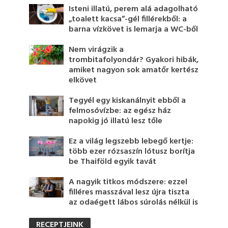
Isteni illatú, perem alá adagolható
„toalett kacsa”-gél fillérekből: a
barna vízkövet is lemarja a WC-ből
Nem virágzik a
trombitafolyondár? Gyakori hibák,
amiket nagyon sok amatőr kertész
elkövet
Tegyél egy kiskanálnyit ebből a
felmosóvízbe: az egész ház
napokig jó illatú lesz tőle
Ez a világ legszebb lebegő kertje:
több ezer rózsaszín lótusz borítja
be Thaiföld egyik tavát
A nagyik titkos módszere: ezzel
filléres masszával lesz újra tiszta
az odaégett lábos súrolás nélkül is
RECEPTJEINK