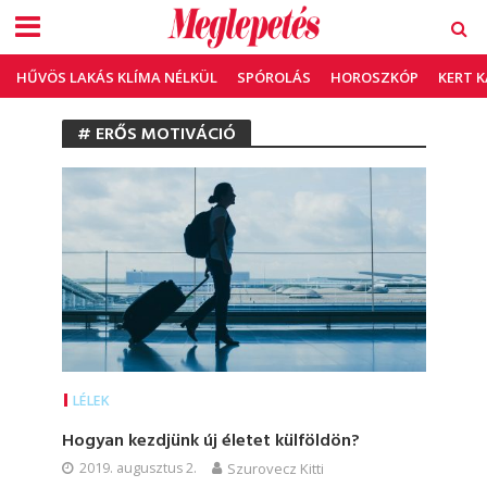
HŰVÖS LAKÁS KLÍMA NÉLKÜL
SPÓROLÁS
HOROSZKÓP
KERT 
# ERŐS MOTIVÁCIÓ
LÉLEK
Hogyan kezdjünk új életet külföldön?
2019. augusztus 2.
Szurovecz Kitti