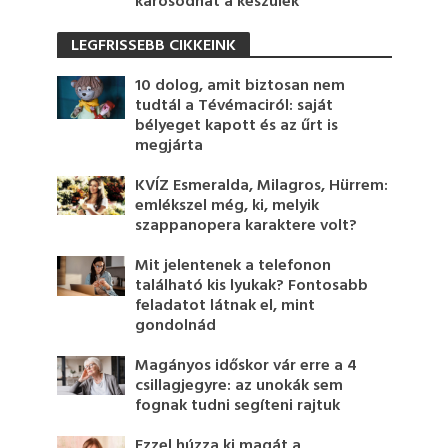
károsodhat a készülék
LEGFRISSEBB CIKKEINK
10 dolog, amit biztosan nem
tudtál a Tévémaciról: saját
bélyeget kapott és az űrt is
megjárta
KVÍZ Esmeralda, Milagros, Hürrem:
emlékszel még, ki, melyik
szappanopera karaktere volt?
Mit jelentenek a telefonon
található kis lyukak? Fontosabb
feladatot látnak el, mint
gondolnád
Magányos időskor vár erre a 4
csillagjegyre: az unokák sem
fognak tudni segíteni rajtuk
Ezzel húzza ki magát a