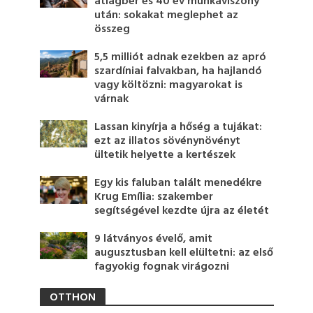
átlagbér és 40 év munkaviszony
után: sokakat meglephet az
összeg
5,5 milliót adnak ezekben az apró
szardíniai falvakban, ha hajlandó
vagy költözni: magyarokat is
várnak
Lassan kinyírja a hőség a tujákat:
ezt az illatos sövénynövényt
ültetik helyette a kertészek
Egy kis faluban talált menedékre
Krug Emília: szakember
segítségével kezdte újra az életét
9 látványos évelő, amit
augusztusban kell elültetni: az első
fagyokig fognak virágozni
OTTHON