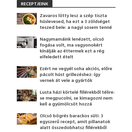
RECEPTJEINK
Zavaros lötty lesz a szép tiszta
húslevesed, ha ezt a 3 zöldséget
teszed bele: a nagyi sosem tenné
Nagymamáink lenézett, olcsó
fogása volt, ma vagyonokért
kínálják az éttermek ezt a rég
elfeledett ételt
Ezért ne vegyél soha akciós, előre
pácolt húst grillezéshez: így
vernek át vele a gyártók
Lusta házi körtelé fillérekből télire:
se megpucolni, se kimagozni nem
kell a gyümölcsöt hozzá
Olcsó bögrés barackos süti: 3
egyszerű recept, amit pillanatok
alatt összedobhatsz fillérekből