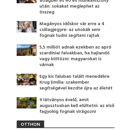
átlagbér és 40 év munkaviszony
után: sokakat meglephet az
összeg
Magányos időskor vár erre a 4
csillagjegyre: az unokák sem
fognak tudni segíteni rajtuk
5,5 milliót adnak ezekben az apró
szardíniai falvakban, ha hajlandó
vagy költözni: magyarokat is
várnak
Egy kis faluban talált menedékre
Krug Emília: szakember
segítségével kezdte újra az életét
9 látványos évelő, amit
augusztusban kell elültetni: az első
fagyokig fognak virágozni
OTTHON