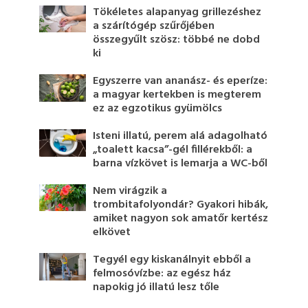
Tökéletes alapanyag grillezéshez
a szárítógép szűrőjében
összegyűlt szösz: többé ne dobd
ki
Egyszerre van ananász- és eperíze:
a magyar kertekben is megterem
ez az egzotikus gyümölcs
Isteni illatú, perem alá adagolható
„toalett kacsa”-gél fillérekből: a
barna vízkövet is lemarja a WC-ből
Nem virágzik a
trombitafolyondár? Gyakori hibák,
amiket nagyon sok amatőr kertész
elkövet
Tegyél egy kiskanálnyit ebből a
felmosóvízbe: az egész ház
napokig jó illatú lesz tőle