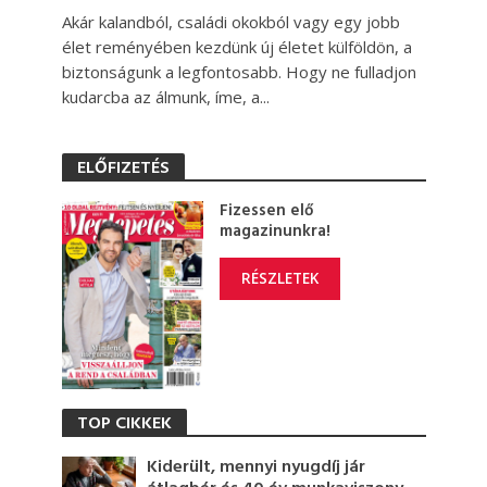
Akár kalandból, családi okokból vagy egy jobb
élet reményében kezdünk új életet külföldön, a
biztonságunk a legfontosabb. Hogy ne fulladjon
kudarcba az álmunk, íme, a...
ELŐFIZETÉS
Fizessen elő
magazinunkra!
RÉSZLETEK
TOP CIKKEK
Kiderült, mennyi nyugdíj jár