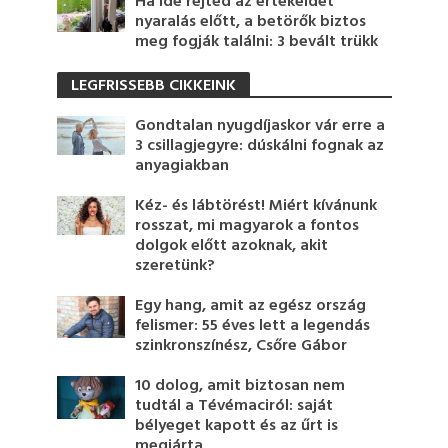
Ha ide rejted az értékeidet
nyaralás előtt, a betörők biztos
meg fogják találni: 3 bevált trükk
LEGFRISSEBB CIKKEINK
Gondtalan nyugdíjaskor vár erre a
3 csillagjegyre: dúskálni fognak az
anyagiakban
Kéz- és lábtörést! Miért kívánunk
rosszat, mi magyarok a fontos
dolgok előtt azoknak, akit
szeretünk?
Egy hang, amit az egész ország
felismer: 55 éves lett a legendás
szinkronszínész, Csőre Gábor
10 dolog, amit biztosan nem
tudtál a Tévémaciról: saját
bélyeget kapott és az űrt is
megjárta