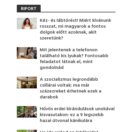
RIPORT
Kéz- és lábtörést! Miért kívánunk
rosszat, mi magyarok a fontos
dolgok előtt azoknak, akit
szeretünk?
Mit jelentenek a telefonon
található kis lyukak? Fontosabb
feladatot látnak el, mint
gondolnád
A szocializmus legrondább
csillárai voltak: ma már
százezreket érhetnek ezek a
darabok
Hűvös erdei kirándulások unokával
kisvasutakon: ez a 9 legszebb
hazai útvonal kánikulára