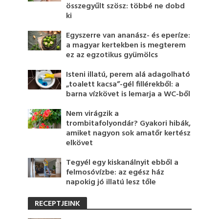
összegyűlt szösz: többé ne dobd
ki
Egyszerre van ananász- és eperíze:
a magyar kertekben is megterem
ez az egzotikus gyümölcs
Isteni illatú, perem alá adagolható
„toalett kacsa”-gél fillérekből: a
barna vízkövet is lemarja a WC-ből
Nem virágzik a
trombitafolyondár? Gyakori hibák,
amiket nagyon sok amatőr kertész
elkövet
Tegyél egy kiskanálnyit ebből a
felmosóvízbe: az egész ház
napokig jó illatú lesz tőle
RECEPTJEINK