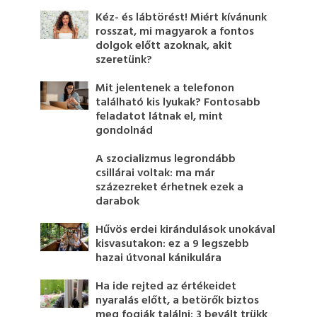
Kéz- és lábtörést! Miért kívánunk
rosszat, mi magyarok a fontos
dolgok előtt azoknak, akit
szeretünk?
Mit jelentenek a telefonon
található kis lyukak? Fontosabb
feladatot látnak el, mint
gondolnád
A szocializmus legrondább
csillárai voltak: ma már
százezreket érhetnek ezek a
darabok
Hűvös erdei kirándulások unokával
kisvasutakon: ez a 9 legszebb
hazai útvonal kánikulára
Ha ide rejted az értékeidet
nyaralás előtt, a betörők biztos
meg fogják találni: 3 bevált trükk