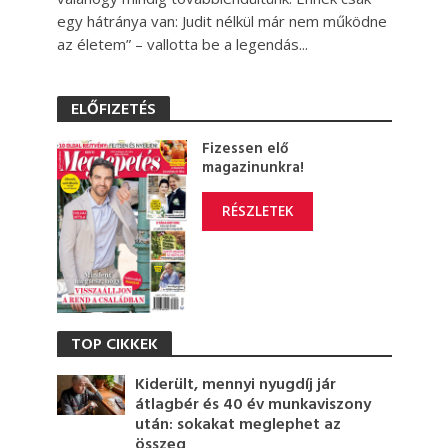
egy hátránya van: Judit nélkül már nem működne
az életem” – vallotta be a legendás...
ELŐFIZETÉS
Fizessen elő
magazinunkra!
RÉSZLETEK
TOP CIKKEK
Kiderült, mennyi nyugdíj jár
átlagbér és 40 év munkaviszony
után: sokakat meglephet az
összeg