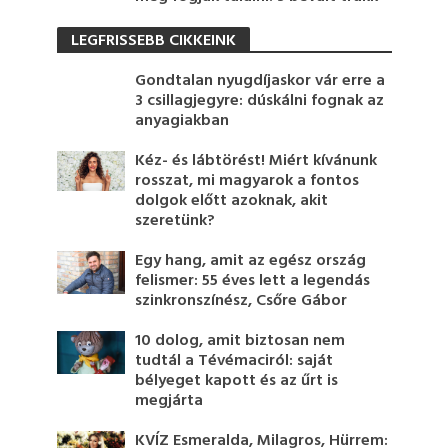
LEGFRISSEBB CIKKEINK
Gondtalan nyugdíjaskor vár erre a
3 csillagjegyre: dúskálni fognak az
anyagiakban
Kéz- és lábtörést! Miért kívánunk
rosszat, mi magyarok a fontos
dolgok előtt azoknak, akit
szeretünk?
Egy hang, amit az egész ország
felismer: 55 éves lett a legendás
szinkronszínész, Csőre Gábor
10 dolog, amit biztosan nem
tudtál a Tévémaciról: saját
bélyeget kapott és az űrt is
megjárta
KVÍZ Esmeralda, Milagros, Hürrem: