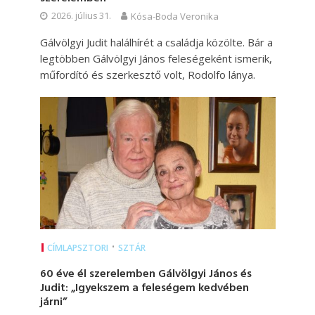
2026. július 31.
Kósa-Boda Veronika
Gálvölgyi Judit halálhírét a családja közölte. Bár a
legtöbben Gálvölgyi János feleségeként ismerik,
műfordító és szerkesztő volt, Rodolfo lánya.
•
CÍMLAPSZTORI
SZTÁR
60 éve él szerelemben Gálvölgyi János és
Judit: „Igyekszem a feleségem kedvében
járni”