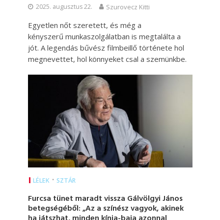
2025. augusztus 22.
Szurovecz Kitti
Egyetlen nőt szeretett, és még a
kényszerű munkaszolgálatban is megtalálta a
jót. A legendás bűvész filmbeillő története hol
megnevettet, hol könnyeket csal a szemünkbe.
•
LÉLEK
SZTÁR
Furcsa tünet maradt vissza Gálvölgyi János
betegségéből: „Az a színész vagyok, akinek
ha játszhat, minden kínja-baja azonnal