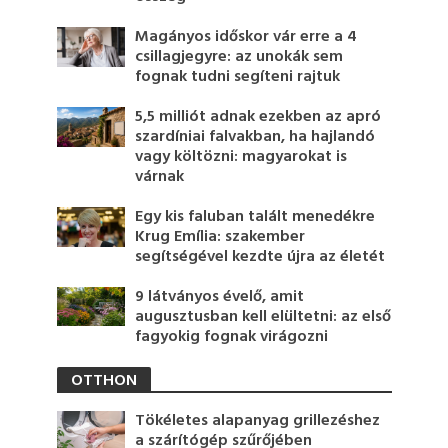
Magányos időskor vár erre a 4
csillagjegyre: az unokák sem
fognak tudni segíteni rajtuk
5,5 milliót adnak ezekben az apró
szardíniai falvakban, ha hajlandó
vagy költözni: magyarokat is
várnak
Egy kis faluban talált menedékre
Krug Emília: szakember
segítségével kezdte újra az életét
9 látványos évelő, amit
augusztusban kell elültetni: az első
fagyokig fognak virágozni
OTTHON
Tökéletes alapanyag grillezéshez
a szárítógép szűrőjében