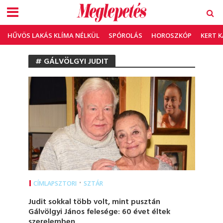
HŰVÖS LAKÁS KLÍMA NÉLKÜL
SPÓROLÁS
HOROSZKÓP
KERT 
# GÁLVÖLGYI JUDIT
•
CÍMLAPSZTORI
SZTÁR
Judit sokkal több volt, mint pusztán
Gálvölgyi János felesége: 60 évet éltek
szerelemben