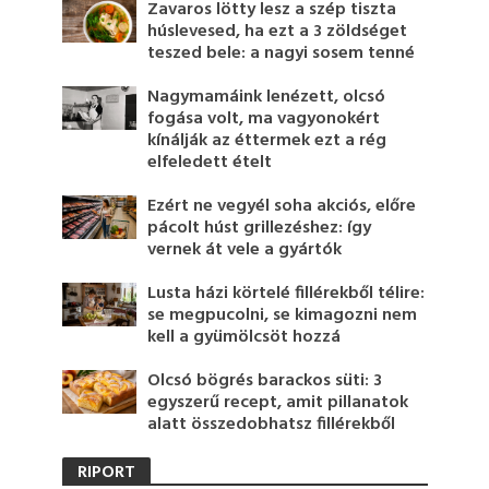
Zavaros lötty lesz a szép tiszta
húslevesed, ha ezt a 3 zöldséget
teszed bele: a nagyi sosem tenné
Nagymamáink lenézett, olcsó
fogása volt, ma vagyonokért
kínálják az éttermek ezt a rég
elfeledett ételt
Ezért ne vegyél soha akciós, előre
pácolt húst grillezéshez: így
vernek át vele a gyártók
Lusta házi körtelé fillérekből télire:
se megpucolni, se kimagozni nem
kell a gyümölcsöt hozzá
Olcsó bögrés barackos süti: 3
egyszerű recept, amit pillanatok
alatt összedobhatsz fillérekből
RIPORT