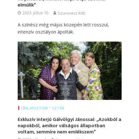
elmúlik”
2023. július 10.
Szurovecz Kitti
A színész még május közepén lett rosszul,
intenzív osztályon ápolták.
•
CÍMLAPSZTORI
SZTÁR
Exkluzív interjú Gálvölgyi Jánossal: „Azokból a
napokból, amikor válságos állapotban
voltam, semmire nem emlékszem”