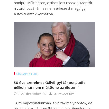
ápolják. Múlt héten, otthon lett rosszul. Mentőt
hívtak hozzá, ám az nem érkezett meg, így
autóval vitték kórházba.
CÍMLAPSZTORI
50 éve szerelmes Gálvölgyi János: „Judit
nélkül már nem működne az életem”
2022. december 13.
Szurovecz Kitti
„A mi kapcsolatunkban is voltak mélypontok, de
valahogy mindig továbblendültünk. Ennek csak