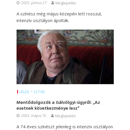
2023. június 27.
Meglepetés
A színész még május közepén lett rosszul,
intenzív osztályon ápolták.
•
LÉLEK
SZTÁR
Mentődolgozók a Gálvölgyi-ügyről: „Az
esetnek következménye lesz”
2023. május 15.
Meglepetés
A 74 éves színészt jelenleg is intenzív osztályon