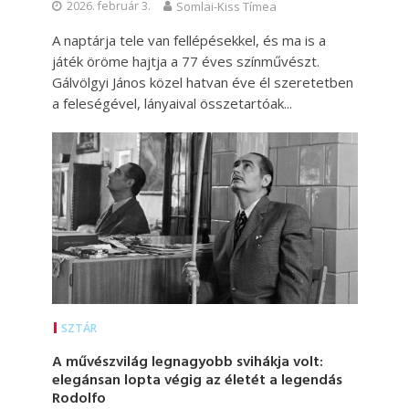
2026. február 3.
Somlai-Kiss Tímea
A naptárja tele van fellépésekkel, és ma is a
játék öröme hajtja a 77 éves színművészt.
Gálvölgyi János közel hatvan éve él szeretetben
a feleségével, lányaival összetartóak...
SZTÁR
A művészvilág legnagyobb svihákja volt:
elegánsan lopta végig az életét a legendás
Rodolfo