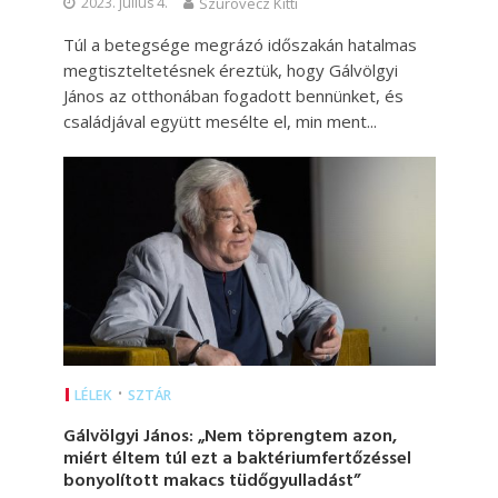
2023. július 4.
Szurovecz Kitti
Túl a betegsége megrázó időszakán hatalmas
megtiszteltetésnek éreztük, hogy Gálvölgyi
János az otthonában fogadott bennünket, és
családjával együtt mesélte el, min ment...
•
LÉLEK
SZTÁR
Gálvölgyi János: „Nem töprengtem azon,
miért éltem túl ezt a baktériumfertőzéssel
bonyolított makacs tüdőgyulladást”