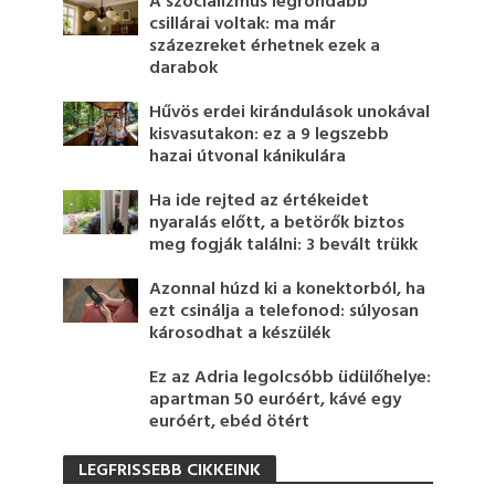
A szocializmus legrondább
csillárai voltak: ma már
százezreket érhetnek ezek a
darabok
Hűvös erdei kirándulások unokával
kisvasutakon: ez a 9 legszebb
hazai útvonal kánikulára
Ha ide rejted az értékeidet
nyaralás előtt, a betörők biztos
meg fogják találni: 3 bevált trükk
Azonnal húzd ki a konektorból, ha
ezt csinálja a telefonod: súlyosan
károsodhat a készülék
Ez az Adria legolcsóbb üdülőhelye:
apartman 50 euróért, kávé egy
euróért, ebéd ötért
LEGFRISSEBB CIKKEINK