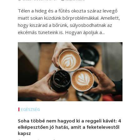
Télen a hideg és a fűtés okozta száraz levegő
miatt sokan küzdünk bőrproblémákkal. Amellett,
hogy kiszárad a bőrünk, súlyosbodhatnak az
ekcémás tüneteink is. Hogyan ápoljuk a...
EGÉSZSÉG
Soha többé nem hagyod ki a reggeli kávét: 4
elképesztően jó hatás, amit a feketelevestől
kapsz