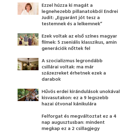
Ezzel húzza ki magát a
legnehezebb pillanatokból Endrei
Judit: „Egyaránt jót tesz a
testemnek és a lelkemnek”
Ezek voltak az első színes magyar
filmek: 5 zseniális klasszikus, amin
generációk nőttek fel
A szocializmus legrondább
csillárai voltak: ma már
százezreket érhetnek ezek a
darabok
Hűvös erdei kirándulások unokával
kisvasutakon: ez a 9 legszebb
hazai útvonal kánikulára
Felforgat és megváltoztat ez a 4
nap augusztusban: mindent
megkap ez a 2 csillagjegy