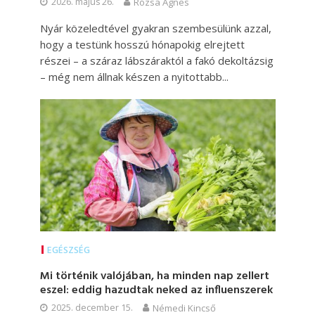
2026. május 26.
Rózsa Ágnes
Nyár közeledtével gyakran szembesülünk azzal,
hogy a testünk hosszú hónapokig elrejtett
részei – a száraz lábszáraktól a fakó dekoltázsig
– még nem állnak készen a nyitottabb...
EGÉSZSÉG
Mi történik valójában, ha minden nap zellert
eszel: eddig hazudtak neked az influenszerek
2025. december 15.
Némedi Kincső