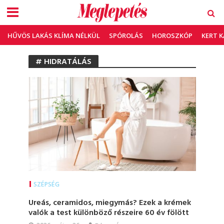
HŰVÖS LAKÁS KLÍMA NÉLKÜL
SPÓROLÁS
HOROSZKÓP
KERT 
# HIDRATÁLÁS
SZÉPSÉG
Ureás, ceramidos, miegymás? Ezek a krémek
valók a test különböző részeire 60 év fölött