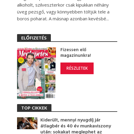
alkoholt, szilveszterkor csak kipukkan néhány
üveg pezsgő, vagy könnyebben töltjük tele a
boros poharat. A másnap azonban kevésbé...
ELŐFIZETÉS
Fizessen elő
magazinunkra!
RÉSZLETEK
TOP CIKKEK
Kiderült, mennyi nyugdíj jár
átlagbér és 40 év munkaviszony
után: sokakat meglephet az