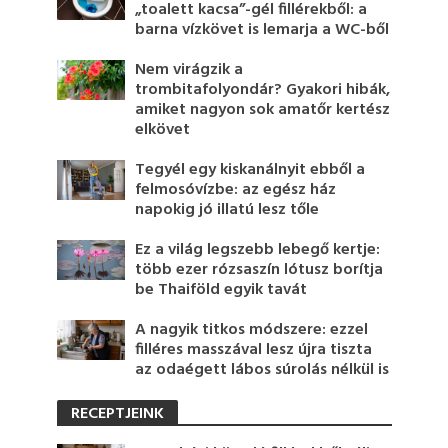
„toalett kacsa”-gél fillérekből: a
barna vízkövet is lemarja a WC-ből
Nem virágzik a
trombitafolyondár? Gyakori hibák,
amiket nagyon sok amatőr kertész
elkövet
Tegyél egy kiskanálnyit ebből a
felmosóvízbe: az egész ház
napokig jó illatú lesz tőle
Ez a világ legszebb lebegő kertje:
több ezer rózsaszín lótusz borítja
be Thaiföld egyik tavát
A nagyik titkos módszere: ezzel
filléres masszával lesz újra tiszta
az odaégett lábos súrolás nélkül is
RECEPTJEINK