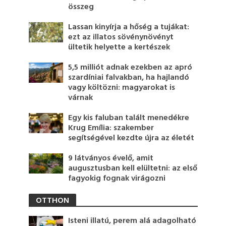
összeg
Lassan kinyírja a hőség a tujákat:
ezt az illatos sövénynövényt
ültetik helyette a kertészek
5,5 milliót adnak ezekben az apró
szardíniai falvakban, ha hajlandó
vagy költözni: magyarokat is
várnak
Egy kis faluban talált menedékre
Krug Emília: szakember
segítségével kezdte újra az életét
9 látványos évelő, amit
augusztusban kell elültetni: az első
fagyokig fognak virágozni
OTTHON
Isteni illatú, perem alá adagolható