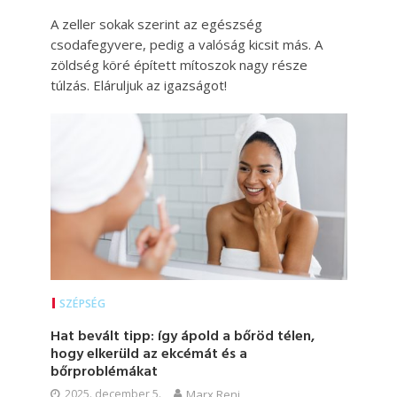
A zeller sokak szerint az egészség
csodafegyvere, pedig a valóság kicsit más. A
zöldség köré épített mítoszok nagy része
túlzás. Eláruljuk az igazságot!
SZÉPSÉG
Hat bevált tipp: így ápold a bőröd télen,
hogy elkerüld az ekcémát és a
bőrproblémákat
2025. december 5.
Marx Reni