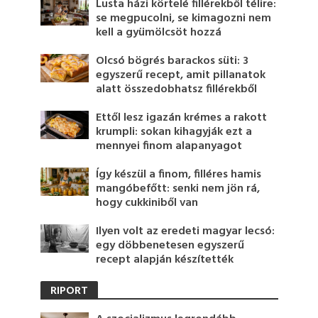
Lusta házi körtelé fillérekből télire:
se megpucolni, se kimagozni nem
kell a gyümölcsöt hozzá
Olcsó bögrés barackos süti: 3
egyszerű recept, amit pillanatok
alatt összedobhatsz fillérekből
Ettől lesz igazán krémes a rakott
krumpli: sokan kihagyják ezt a
mennyei finom alapanyagot
Így készül a finom, filléres hamis
mangóbefőtt: senki nem jön rá,
hogy cukkiniből van
Ilyen volt az eredeti magyar lecsó:
egy döbbenetesen egyszerű
recept alapján készítették
RIPORT