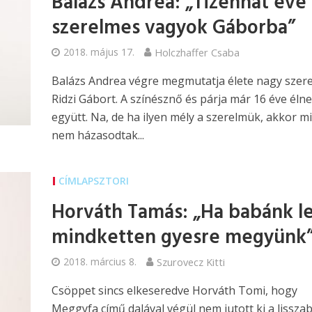
Balázs Andrea: „Tizenhat éve
szerelmes vagyok Gáborba”
2018. május 17.
Holczhaffer Csaba
Balázs Andrea végre megmutatja élete nagy szere
Ridzi Gábort. A színésznő és párja már 16 éve éln
együtt. Na, de ha ilyen mély a szerelmük, akkor mi
nem házasodtak...
CÍMLAPSZTORI
Horváth Tamás: „Ha babánk le
mindketten gyesre megyünk
2018. március 8.
Szurovecz Kitti
Csöppet sincs elkeseredve Horváth Tomi, hogy
Meggyfa című dalával végül nem jutott ki a lissza