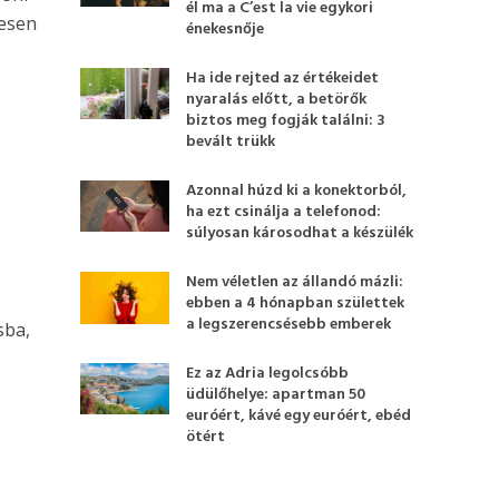
él ma a C’est la vie egykori
kesen
énekesnője
Ha ide rejted az értékeidet
nyaralás előtt, a betörők
biztos meg fogják találni: 3
bevált trükk
Azonnal húzd ki a konektorból,
ha ezt csinálja a telefonod:
súlyosan károsodhat a készülék
Nem véletlen az állandó mázli:
ebben a 4 hónapban születtek
a legszerencsésebb emberek
sba,
Ez az Adria legolcsóbb
üdülőhelye: apartman 50
euróért, kávé egy euróért, ebéd
ötért