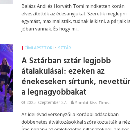
Balázs Andi és Horváth Tomi mindketten korán
elveszítették az édesanyjukat. Szeretik meglepni
egymást, maximalisták, tudnak lelkizni, a párjaik i
jóban vannak. És hogy mi...
•
CÍMLAPSZTORI
SZTÁR
A Sztárban sztár legjobb
átalakulásai: ezeken az
énekeseken sírtunk, nevettü
a legnagyobbakat
2025. szeptember 27.
Somlai-Kiss Tímea
Az idei évad versenyzői a korábbi adásokban
döbbenetes átváltozásokkal szórakoztatták a néz
Íme néhány az emlékezetes pillanatokból, amikor