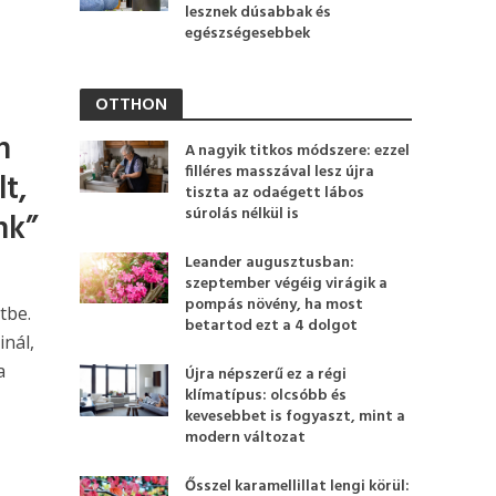
lesznek dúsabbak és
egészségesebbek
OTTHON
h
A nagyik titkos módszere: ezzel
filléres masszával lesz újra
t,
tiszta az odaégett lábos
súrolás nélkül is
nk”
Leander augusztusban:
szeptember végéig virágik a
pompás növény, ha most
tbe.
betartod ezt a 4 dolgot
inál,
a
Újra népszerű ez a régi
klímatípus: olcsóbb és
kevesebbet is fogyaszt, mint a
modern változat
Ősszel karamellillat lengi körül: