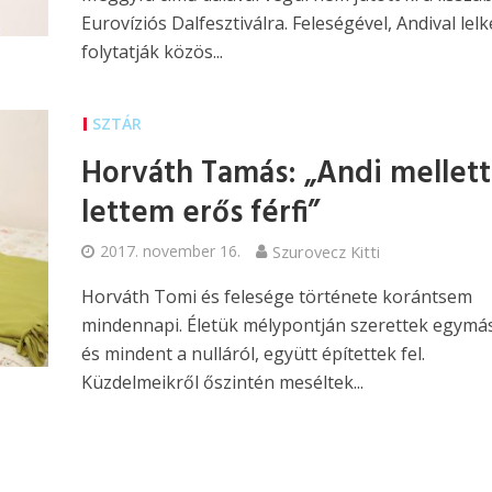
Eurovíziós Dalfesztiválra. Feleségével, Andival lel
folytatják közös...
SZTÁR
Horváth Tamás: „Andi mellett
lettem erős férfi”
2017. november 16.
Szurovecz Kitti
Horváth Tomi és felesége története korántsem
mindennapi. Életük mélypontján szerettek egymá
és mindent a nulláról, együtt építettek fel.
Küzdelmeikről őszintén meséltek...