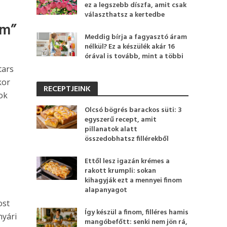
ez a legszebb díszfa, amit csak
választhatsz a kertedbe
om”
Meddig bírja a fagyasztó áram
nélkül? Ez a készülék akár 16
órával is tovább, mint a többi
tars
kor
RECEPTJEINK
sok
Olcsó bögrés barackos süti: 3
egyszerű recept, amit
pillanatok alatt
összedobhatsz fillérekből
Ettől lesz igazán krémes a
rakott krumpli: sokan
kihagyják ezt a mennyei finom
alapanyagot
ost
Így készül a finom, filléres hamis
nyári
mangóbefőtt: senki nem jön rá,