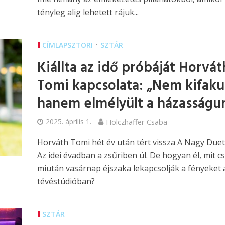
tényleg alig lehetett rájuk...
•
CÍMLAPSZTORI
SZTÁR
Kiállta az idő próbáját Horvát
Tomi kapcsolata: „Nem kifakul
hanem elmélyült a házasságu
2025. április 1.
Holczhaffer Csaba
Horváth Tomi hét év után tért vissza A Nagy Duet
Az idei évadban a zsűriben ül. De hogyan él, mit cs
miután vasárnap éjszaka lekapcsolják a fényeket 
tévéstúdióban?
SZTÁR