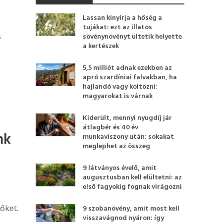
Lassan kinyírja a hőség a
tujákat: ezt az illatos
s
sövénynövényt ültetik helyette
a kertészek
5,5 milliót adnak ezekben az
apró szardíniai falvakban, ha
hajlandó vagy költözni:
magyarokat is várnak
Kiderült, mennyi nyugdíj jár
átlagbér és 40 év
nk
munkaviszony után: sokakat
meglephet az összeg
9 látványos évelő, amit
augusztusban kell elültetni: az
első fagyokig fognak virágozni
őket.
9 szobanövény, amit most kell
visszavágnod nyáron: így