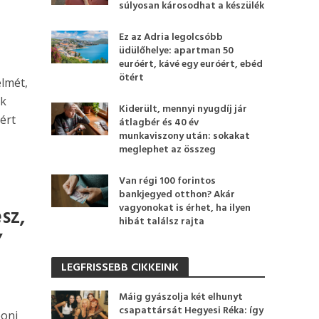
súlyosan károsodhat a készülék
Ez az Adria legolcsóbb
üdülőhelye: apartman 50
euróért, kávé egy euróért, ebéd
ötért
lmét,
ek
Kiderült, mennyi nyugdíj jár
ért
átlagbér és 40 év
munkaviszony után: sokakat
meglephet az összeg
Van régi 100 forintos
bankjegyed otthon? Akár
vagyonokat is érhet, ha ilyen
sz,
hibát találsz rajta
”
LEGFRISSEBB CIKKEINK
Máig gyászolja két elhunyt
csapattársát Hegyesi Réka: így
boni