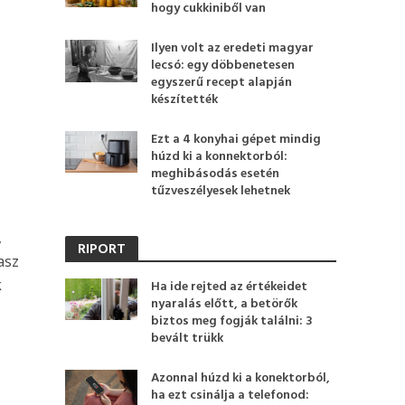
hogy cukkiniből van
Ilyen volt az eredeti magyar
lecsó: egy döbbenetesen
egyszerű recept alapján
készítették
Ezt a 4 konyhai gépet mindig
húzd ki a konnektorból:
meghibásodás esetén
tűzveszélyesek lehetnek
,
RIPORT
asz
k
Ha ide rejted az értékeidet
nyaralás előtt, a betörők
biztos meg fogják találni: 3
bevált trükk
Azonnal húzd ki a konektorból,
ha ezt csinálja a telefonod: