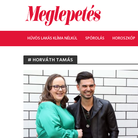
HŰVÖS LAKÁS KLÍMA NÉLKÜL
SPÓROLÁS
HOROSZKÓP
# HORVÁTH TAMÁS