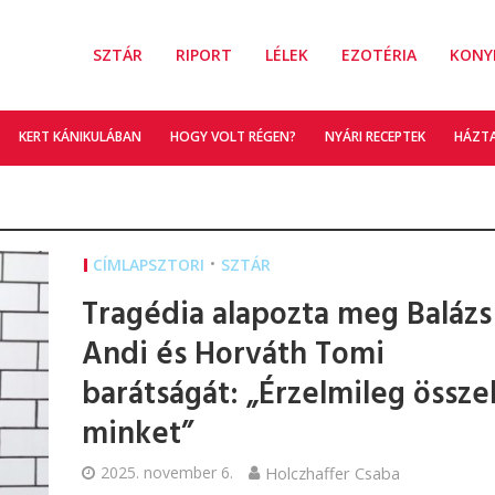
SZTÁR
RIPORT
LÉLEK
EZOTÉRIA
KONY
KERT KÁNIKULÁBAN
HOGY VOLT RÉGEN?
NYÁRI RECEPTEK
HÁZT
•
CÍMLAPSZTORI
SZTÁR
Tragédia alapozta meg Balázs
Andi és Horváth Tomi
barátságát: „Érzelmileg össze
minket”
2025. november 6.
Holczhaffer Csaba