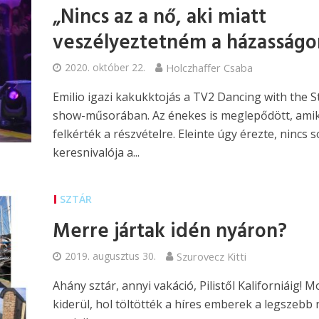
„Nincs az a nő, aki miatt
veszélyeztetném a házasság
2020. október 22.
Holczhaffer Csaba
Emilio igazi kakukktojás a TV2 Dancing with the S
show-műsorában. Az énekes is meglepődött, ami
felkérték a részvételre. Eleinte úgy érezte, nincs 
keresnivalója a...
SZTÁR
Merre jártak idén nyáron?
2019. augusztus 30.
Szurovecz Kitti
Ahány sztár, annyi vakáció, Pilistől Kaliforniáig! M
kiderül, hol töltötték a híres emberek a legszebb 