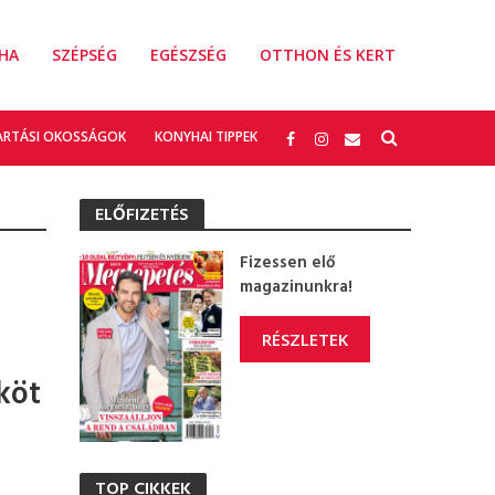
HA
SZÉPSÉG
EGÉSZSÉG
OTTHON ÉS KERT
ARTÁSI OKOSSÁGOK
KONYHAI TIPPEK
ELŐFIZETÉS
Fizessen elő
magazinunkra!
RÉSZLETEK
köt
TOP CIKKEK