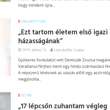
hogy mindent újra...
CÍMLAPSZTORI
„Ezt tartom életem első igazi
házasságának”
2019. június 13.
Holczhaffer Csaba
Gyökeres fordulatot vett Demcsák Zsuzsa magáné
Váratlanul férjhez ment egy hindu származású fér
A népszerű tévésnek az utazás előtt egy asztroló
megjósolta...
SZTÁR
„17 lépcsőn zuhantam végleg