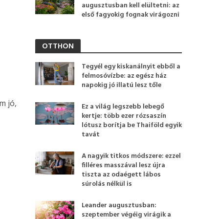
augusztusban kell elültetni: az
első fagyokig fognak virágozni
OTTHON
Tegyél egy kiskanálnyit ebből a
felmosóvízbe: az egész ház
napokig jó illatú lesz tőle
m jó,
Ez a világ legszebb lebegő
s
kertje: több ezer rózsaszín
lótusz borítja be Thaiföld egyik
tavát
A nagyik titkos módszere: ezzel
filléres masszával lesz újra
tiszta az odaégett lábos
súrolás nélkül is
l
Leander augusztusban:
szeptember végéig virágik a