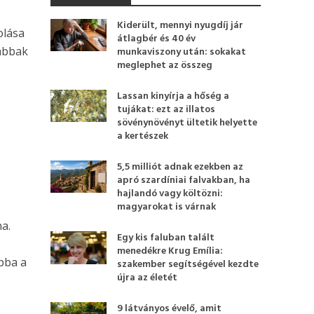
Kiderült, mennyi nyugdíj jár
olása
átlagbér és 40 év
abbak
munkaviszony után: sokakat
meglephet az összeg
Lassan kinyírja a hőség a
tujákat: ezt az illatos
sövénynövényt ültetik helyette
a kertészek
5,5 milliót adnak ezekben az
apró szardíniai falvakban, ha
hajlandó vagy költözni:
magyarokat is várnak
a.
Egy kis faluban talált
menedékre Krug Emília:
bba a
szakember segítségével kezdte
újra az életét
9 látványos évelő, amit