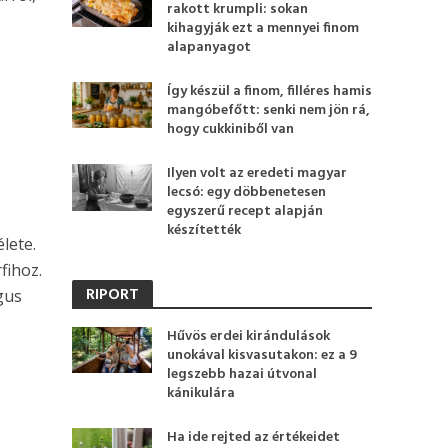
rakott krumpli: sokan
kihagyják ezt a mennyei finom
alapanyagot
Így készül a finom, filléres hamis
mangóbefőtt: senki nem jön rá,
hogy cukkiniből van
Ilyen volt az eredeti magyar
lecsó: egy döbbenetesen
egyszerű recept alapján
készítették
lete.
fihoz.
RIPORT
gus
Hűvös erdei kirándulások
unokával kisvasutakon: ez a 9
legszebb hazai útvonal
kánikulára
Ha ide rejted az értékeidet