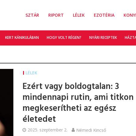
SZTÁR
RIPORT
LÉLEK
EZOTÉRIA
KONY
KERT KÁNIKULÁBAN
HOGY VOLT RÉGEN?
NYÁRI RECEPTEK
HÁZT
LÉLEK
Ezért vagy boldogtalan: 3
mindennapi rutin, ami titkon
megkeserítheti az egész
életedet
2025. szeptember 2.
Némedi Kincső