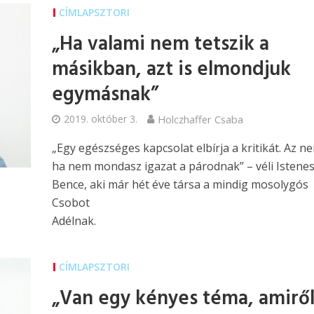
CÍMLAPSZTORI
„Ha valami nem tetszik a
másikban, azt is elmondjuk
egymásnak”
2019. október 3.
Holczhaffer Csaba
„Egy egészséges kapcsolat elbírja a kritikát. Az ne
ha nem mondasz igazat a párodnak” – véli Istene
Bence, aki már hét éve társa a mindig mosolygós
Csobot
Adélnak.
CÍMLAPSZTORI
„Van egy kényes téma, amirő