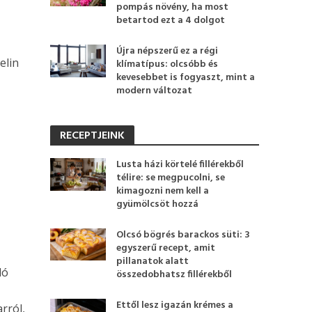
pompás növény, ha most
betartod ezt a 4 dolgot
Újra népszerű ez a régi
elin
klímatípus: olcsóbb és
kevesebbet is fogyaszt, mint a
modern változat
RECEPTJEINK
Lusta házi körtelé fillérekből
télire: se megpucolni, se
kimagozni nem kell a
gyümölcsöt hozzá
Olcsó bögrés barackos süti: 3
egyszerű recept, amit
pillanatok alatt
ló
összedobhatsz fillérekből
Ettől lesz igazán krémes a
rról,