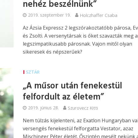
nehéz beszélnünk”
2019. szeptember 19.
Holczhaffer Csaba
Az Ázsia Expressz 2 legszórakoztatóbb párosa, Ev
és Zsolti. A versenytársak is őket szavazták meg a
legszimpatikusabb párosnak. Vajon mitől olyan
sikeresek és népszerűek?
SZTÁR
„A műsor után fenekestül
felfordult az életem”
2019. június 28.
Szurovecz Kitti
Nem túlzás kijelenteni, az Exatlon Hungaryban va
versengés fenekestül felforgatta Vestator, azaz
Mischinger Péter életét. Őszintén mesélt nekünk a