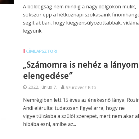
A boldogság nem mindig a nagy dolgokon múlik,
sokszor épp a hétköznapi szokásaink finomhang
segít abban, hogy kiegyensúlyozottabbak, vidám
legyünk.
CÍMLAPSZTORI
„Számomra is nehéz a lányom
elengedése”
2022. június 7.
Szurovecz Kitti
Nemrégiben lett 15 éves az énekesnő lánya, Rozin
Andi elárulta: tudatosan figyel arra, hogy ne
vigye túlzásba a szülői szerepet, mert nem akar a
hibába esni, amibe az...