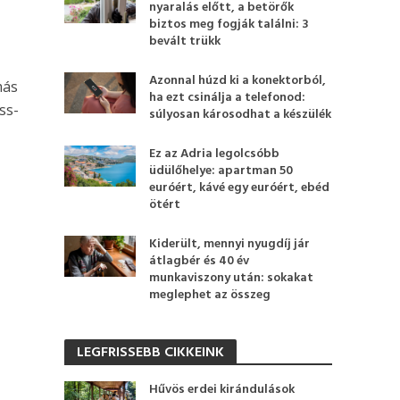
nyaralás előtt, a betörők
biztos meg fogják találni: 3
bevált trükk
Azonnal húzd ki a konektorból,
más
ha ezt csinálja a telefonod:
ss-
súlyosan károsodhat a készülék
Ez az Adria legolcsóbb
üdülőhelye: apartman 50
euróért, kávé egy euróért, ebéd
ötért
Kiderült, mennyi nyugdíj jár
átlagbér és 40 év
munkaviszony után: sokakat
meglephet az összeg
LEGFRISSEBB CIKKEINK
Hűvös erdei kirándulások