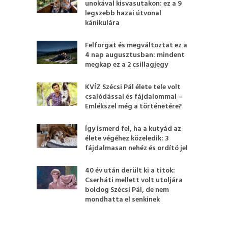
unokával kisvasutakon: ez a 9
legszebb hazai útvonal
kánikulára
Felforgat és megváltoztat ez a
4 nap augusztusban: mindent
megkap ez a 2 csillagjegy
KVÍZ Szécsi Pál élete tele volt
csalódással és fájdalommal –
Emlékszel még a történetére?
Így ismerd fel, ha a kutyád az
élete végéhez közeledik: 3
fájdalmasan nehéz és ordító jel
40 év után derült ki a titok:
Cserháti mellett volt utoljára
boldog Szécsi Pál, de nem
mondhatta el senkinek