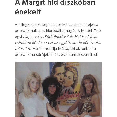
A Margit híd diszkóban
énekelt
A jellegzetes külsejű Liener Márta annak idején a
popszakmá­ban is kipróbálta magát. A Modell Trió
egyik tagja volt.
„Sütő Enikővel és Halász Icával
csináltuk közösen ezt az együttest, de két év után
feloszlottunk”
– mondja Márta, aki akkoriban a
popszakma sűrűjében élt, és sztárnak számított.