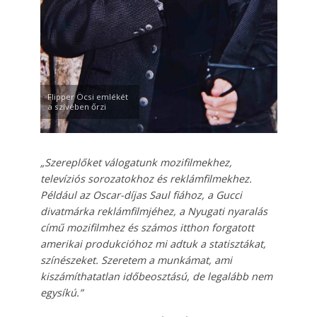
Flipper Öcsi emlékét
a szívében őrzi
„Szereplőket válogatunk mozifilmekhez,
televíziós sorozatokhoz és reklámfilmekhez.
Például az Oscar-díjas Saul fiához, a Gucci
divatmárka reklámfilmjéhez, a Nyugati nyaralás
című mozifilmhez és számos itthon forgatott
amerikai produkcióhoz mi adtuk a statisztákat,
színészeket. Szeretem a munkámat, ami
kiszámíthatatlan időbeosztású, de legalább nem
egysíkú.”