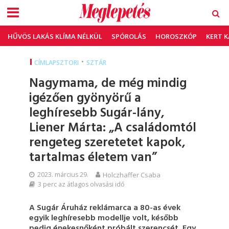
HŰVÖS LAKÁS KLÍMA NÉLKÜL
SPÓROLÁS
HOROSZKÓP
KERT 
•
CÍMLAPSZTORI
SZTÁR
Nagymama, de még mindig
igézően gyönyörű a
leghíresebb Sugár-lány,
Liener Márta: „A családomtól
rengeteg szeretetet kapok,
tartalmas életem van”
2023. március 29.
Holczhaffer Csaba
3 perc az átlagos olvasási idő
A Sugár Áruház reklámarca a 80-as évek
egyik leghíresebb modellje volt, később
pedig énekesnőként próbált szerencsét. Egy