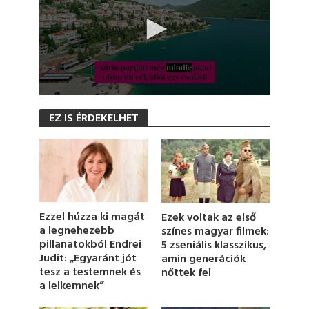
0
s
EZ IS ÉRDEKELHET
e
c
o
n
d
s
o
f
1
Ezzel húzza ki magát
Ezek voltak az első
m
a legnehezebb
színes magyar filmek:
i
pillanatokból Endrei
5 zseniális klasszikus,
n
u
Judit: „Egyaránt jót
amin generációk
t
tesz a testemnek és
nőttek fel
e
a lelkemnek”
,
1