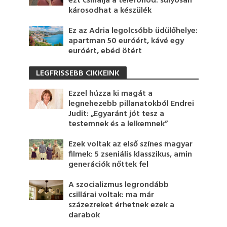
ezt csinálja a telefonod: súlyosan
károsodhat a készülék
Ez az Adria legolcsóbb üdülőhelye:
apartman 50 euróért, kávé egy
euróért, ebéd ötért
LEGFRISSEBB CIKKEINK
Ezzel húzza ki magát a
legnehezebb pillanatokból Endrei
Judit: „Egyaránt jót tesz a
testemnek és a lelkemnek”
Ezek voltak az első színes magyar
filmek: 5 zseniális klasszikus, amin
generációk nőttek fel
A szocializmus legrondább
csillárai voltak: ma már
százezreket érhetnek ezek a
darabok