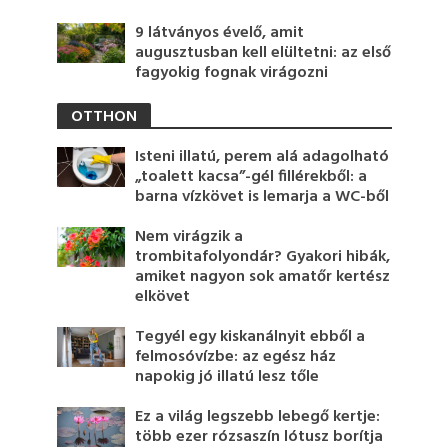
9 látványos évelő, amit
augusztusban kell elültetni: az első
fagyokig fognak virágozni
OTTHON
Isteni illatú, perem alá adagolható
„toalett kacsa”-gél fillérekből: a
barna vízkövet is lemarja a WC-ből
Nem virágzik a
trombitafolyondár? Gyakori hibák,
amiket nagyon sok amatőr kertész
elkövet
Tegyél egy kiskanálnyit ebből a
felmosóvízbe: az egész ház
napokig jó illatú lesz tőle
Ez a világ legszebb lebegő kertje:
több ezer rózsaszín lótusz borítja