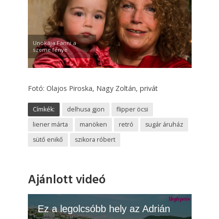
Unokája Fanni a
szeme fénye
Fotó: Olajos Piroska, Nagy Zoltán, privát
Címkék:
delhusa gjon
flipper öcsi
liener márta
manöken
retró
sugár áruház
sütő enikő
szikora róbert
Ajánlott videó
Ez a legolcsóbb hely az Adrián