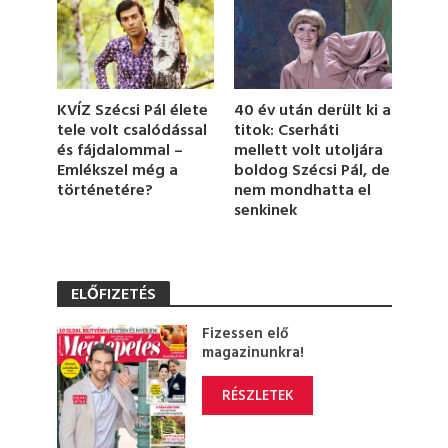
6
s
e
c
o
n
d
KVÍZ Szécsi Pál élete
40 év után derült ki a
s
tele volt csalódással
titok: Cserháti
és fájdalommal –
mellett volt utoljára
Emlékszel még a
boldog Szécsi Pál, de
történetére?
nem mondhatta el
senkinek
ELŐFIZETÉS
Fizessen elő
magazinunkra!
RÉSZLETEK