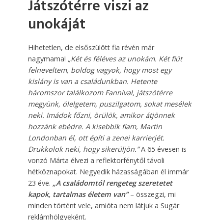
Játszótérre viszi az
unokáját
Hihetetlen, de elsőszülött fia révén már
nagymama!
„Két és féléves az unokám. Két fiút
felneveltem, boldog vagyok, hogy most egy
kislány is van a családunkban. Hetente
háromszor találkozom Fannival, játszótérre
megyünk, ölelgetem, puszilgatom, sokat mesélek
neki. Imádok főzni, örülök, amikor átjönnek
hozzánk ebédre. A kisebbik fiam, Martin
Londonban él, ott építi a zenei karrierjét.
Drukkolok neki, hogy sikerüljön.”
A 65 évesen is
vonzó Márta élvezi a reflektorfénytől távoli
hétköznapokat. Negyedik házasságában él immár
23 éve.
„A családomtól rengeteg szeretetet
kapok, tartalmas életem van”
– összegzi, mi
minden történt vele, amióta nem látjuk a Sugár
reklámhölgyeként.