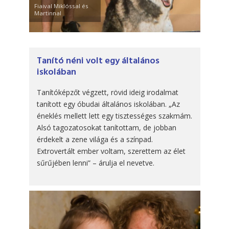
Fiaival Miklóssal és
Martinnal
Tanító néni volt egy általános
iskolában
Tanítóképzőt végzett, rövid ideig irodalmat
tanított egy óbudai általános iskolában. „Az
éneklés mellett lett egy tisztességes szakmám.
Alsó tagozatosokat tanítottam, de jobban
érdekelt a zene világa és a színpad.
Extrovertált ember voltam, szerettem az élet
sűrűjében lenni” – árulja el nevetve.