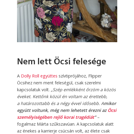
Nem lett Öcsi felesége
A
Dolly Roll együttes
szívtiprójához, Flipper
Öcsihez nem ment feleségül, csak szerelmi
kapcsolatuk volt.
„Szép emlékként őrzöm a közös
éveket. Kettőnk közül én voltam az érettebb,
a határozottabb és a négy évvel idősebb. A
mikor
együtt voltunk, még nem lehetett érezni az
Öcsi
személyiségében rejlő korai tragédiát
”
–
fogalmaz Márta szűkszavúan. A kapcsolatuk alatt
az énekes a karrierje csúcsán volt, az élete csak