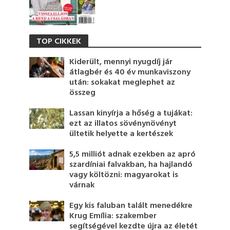
TOP CIKKEK
Kiderült, mennyi nyugdíj jár
átlagbér és 40 év munkaviszony
után: sokakat meglephet az
összeg
Lassan kinyírja a hőség a tujákat:
ezt az illatos sövénynövényt
ültetik helyette a kertészek
5,5 milliót adnak ezekben az apró
szardíniai falvakban, ha hajlandó
vagy költözni: magyarokat is
várnak
Egy kis faluban talált menedékre
Krug Emília: szakember
segítségével kezdte újra az életét