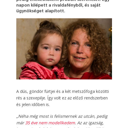
napon kilépett a rivaldafényből, és saját
ügynökséget alapított.
A dús, göndör fürtjei és a két metszőfoga közötti
rés a szexepilje. Így volt ez az előző rendszerben
és jelen időben is.
„Néha még most is felismernek az utcán, pedig
már
35 éve nem modellkedem
. Az az igazság,