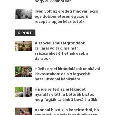
hogy cukkiniből van
Ilyen volt az eredeti magyar lecsó:
egy döbbenetesen egyszerű
recept alapján készítették
RIPORT
A szocializmus legrondább
csillárai voltak: ma már
százezreket érhetnek ezek a
darabok
Hűvös erdei kirándulások unokával
kisvasutakon: ez a 9 legszebb
hazai útvonal kánikulára
Ha ide rejted az értékeidet
nyaralás előtt, a betörők biztos
meg fogják találni: 3 bevált trükk
Azonnal húzd ki a konektorból, ha