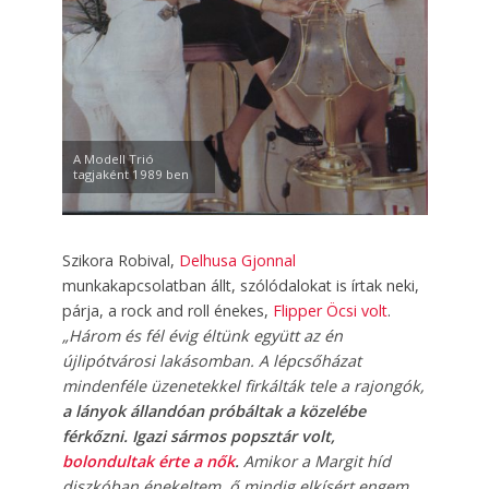
A Modell Trió
tagjaként 1989 ben
Szikora Robival,
Delhusa Gjonnal
munkakapcsolatban állt, szólódalokat is írtak neki,
párja, a rock and roll énekes,
Flipper Öcsi volt
.
„Három és fél évig éltünk együtt az én
újlipótvárosi lakásomban. A lépcsőházat
mindenféle üzenetekkel firkálták tele a rajongók,
a lányok állandóan próbáltak a közelébe
férkőzni. Igazi sármos popsztár volt,
bolondultak érte a nők
.
Amikor a Margit híd
diszkóban énekeltem, ő mindig elkísért engem,