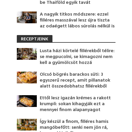
be Thaiföld egyik tavát
A nagyik titkos módszere: ezzel
filléres masszával lesz újra tiszta
az odaégett lábos súrolás nélkül is
RECEPTJEINK
Lusta házi körtelé fillérekből télire:
se megpucolni, se kimagozni nem
kell a gyümölcsöt hozzá
Olcsó bögrés barackos süti: 3
egyszerű recept, amit pillanatok
alatt összedobhatsz fillérekből
Ettől lesz igazán krémes a rakott
krumpli: sokan kihagyják ezt a
mennyei finom alapanyagot
Így készül a finom, filléres hamis
mangóbefőtt: senki nem jön rá,