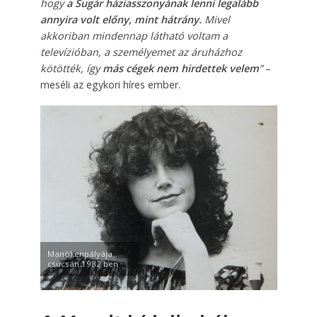
hogy
a Sugár háziasszonyának lenni legalább
annyira volt előny, mint hátrány.
Mivel
akkoriban mindennap látható voltam a
televízióban, a személyemet az áruházhoz
kötötték, így
más cégek nem hirdettek velem
”
–
meséli az egykori híres ember.
Manökenpályája
csúcsán 1982 ben