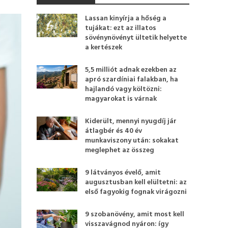
Lassan kinyírja a hőség a
tujákat: ezt az illatos
sövénynövényt ültetik helyette
a kertészek
5,5 milliót adnak ezekben az
apró szardíniai falakban, ha
hajlandó vagy költözni:
magyarokat is várnak
Kiderült, mennyi nyugdíj jár
átlagbér és 40 év
munkaviszony után: sokakat
meglephet az összeg
9 látványos évelő, amit
augusztusban kell elültetni: az
első fagyokig fognak virágozni
9 szobanövény, amit most kell
visszavágnod nyáron: így