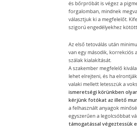
és bőrpróbát is végez a pigme
forgalomban, mindnek megvann
választjuk ki a megfelelőt. K
szigorú engedélyekhez kötött
Az első tetoválás után minim
van egy második, korrekciós al
szálak kialakítását.
A szakember megfelelő kivála
lehet elrejteni, és ha elrontj
valaki mellett letesszük a vo
ismeretségi körünkben olyan
kérjünk fotókat az ille­tő mun
a felhasznált anyagok minősé
egyszerűen a legolcsóbbat vá
támogatással végeztessük el