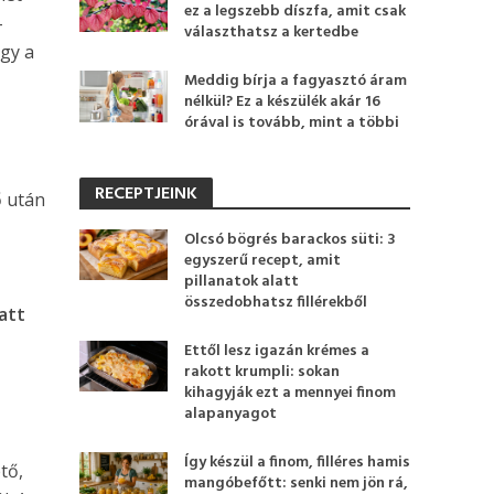
ez a legszebb díszfa, amit csak
–
választhatsz a kertedbe
ogy a
Meddig bírja a fagyasztó áram
nélkül? Ez a készülék akár 16
órával is tovább, mint a többi
RECEPTJEINK
ő után
Olcsó bögrés barackos süti: 3
egyszerű recept, amit
pillanatok alatt
összedobhatsz fillérekből
latt
Ettől lesz igazán krémes a
rakott krumpli: sokan
kihagyják ezt a mennyei finom
alapanyagot
Így készül a finom, filléres hamis
tő,
mangóbefőtt: senki nem jön rá,