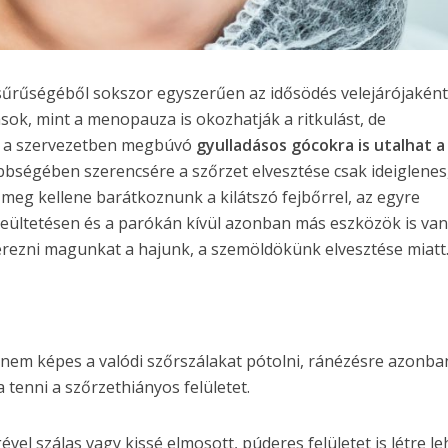
sűrűségéből sokszor egyszerűen az idősödés velejárójakén
sok, mint a menopauza is okozhatják a ritkulást, de
 a szervezetben megbúvó
gyulladásos gócokra is utalhat a
öbbségében szerencsére a szőrzet elvesztése csak ideiglenes
n meg kellene barátkoznunk a kilátszó fejbőrrel, az egyre
jbeültetésen és a parókán kívül azonban más eszközök is va
 érezni magunkat a hajunk, a szemöldökünk elvesztése miatt
 nem képes a valódi szőrszálakat pótolni, ránézésre azonba
 tenni a szőrzethiányos felületet.
el szálas vagy kissé elmosott, púderes felületet is létre le