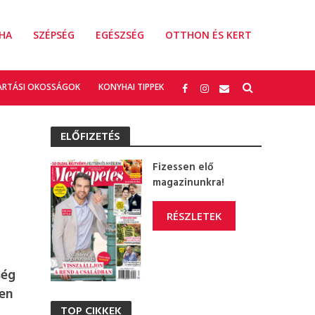
HA
SZÉPSÉG
EGÉSZSÉG
OTTHON ÉS KERT
ARTÁSI OKOSSÁGOK
KONYHAI TIPPEK
ELŐFIZETÉS
Fizessen elő
magazinunkra!
RÉSZLETEK
ség
ően
TOP CIKKEK