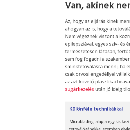
Van, akinek ne
Az, hogy az eljárás kinek men
ahogyan az is, hogy a tetovál
Nem végeznek viszont a kozme
epilepsziával, egyes szív- és 
természetesen lázasan, fertőz
sem fog fogadni a szakember
sminktetoválásra menni, ha e
csak orvosi engedéllyel válla
az azt követő plasztikai beav
sugárkezelés
után jó ideig til
Különféle technikákkal
Microblading: alapja egy kis kéz
tetoválógépekkel szemben elvil