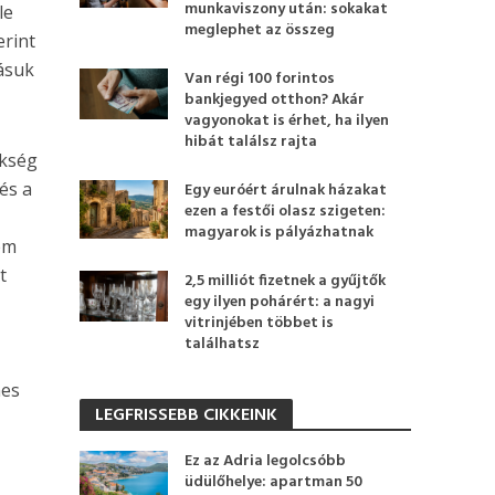
munkaviszony után: sokakat
le
meglephet az összeg
erint
tásuk
Van régi 100 forintos
bankjegyed otthon? Akár
vagyonokat is érhet, ha ilyen
hibát találsz rajta
ükség
és a
Egy euróért árulnak házakat
ezen a festői olasz szigeten:
magyarok is pályázhatnak
em
t
2,5 milliót fizetnek a gyűjtők
egy ilyen pohárért: a nagyi
vitrinjében többet is
találhatsz
mes
LEGFRISSEBB CIKKEINK
Ez az Adria legolcsóbb
üdülőhelye: apartman 50