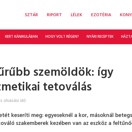
SZTÁR
RIPORT
LÉLEK
EZOTÉRIA
KONY
KERT KÁNIKULÁBAN
HOGY VOLT RÉGEN?
NYÁRI RECEPTEK
HÁZT
 sűrűbb szemöldök: így
zmetikai tetoválás
s olvasási idő
etét keseríti meg: egyeseknél a kor, másoknál beteg
etováló szakemberek kezében van az eszköz a feltűn