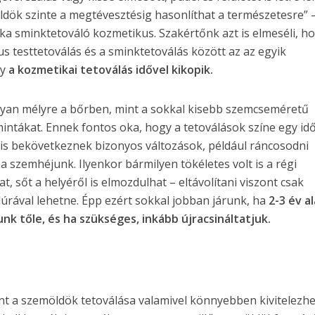
öldök szinte a megtévesztésig hasonlíthat a természetesre” 
a sminktetováló kozmetikus. Szakértőnk azt is elmeséli, h
us testtetoválás és a sminktetoválás között az az egyik
gy
a kozmetikai tetoválás idővel kikopik.
yan mélyre a bőrben, mint a sokkal kisebb szemcseméretű
intákat. Ennek fontos oka, hogy a tetoválások színe egy id
 is bekövetkeznek bizonyos változások, például ráncosodni
szemhéjunk. Ilyenkor bármilyen tökéletes volt is a régi
 sőt a helyéről is elmozdulhat – eltávolítani viszont csak
úrával lehetne. Épp ezért sokkal jobban járunk, ha
2-3 év a
 tőle, és ha szükséges, inkább újracsináltatjuk.
nt a szemöldök tetoválása valamivel könnyebben kivitelezhe