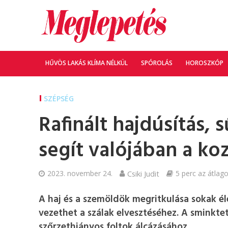
HŰVÖS LAKÁS KLÍMA NÉLKÜL
SPÓROLÁS
HOROSZKÓP
SZÉPSÉG
Rafinált hajdúsítás,
segít valójában a ko
2023. november 24.
Csiki Judit
5 perc az átlago
A haj és a szemöldök megritkulása sokak él
vezethet a szálak elvesztéséhez. A sminkt
szőrzethiányos foltok álcázásához.