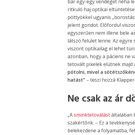
bár egy-egy vendéget néha le
ritkuló haj optikai eltüntetés
pöttyökkel ugyanis „borostás” 
jelent gondot. Előfordul viszo
egyszerűen nem illene bele a
látszó felület lenne. Az egyre
viszont optikailag el lehet tün
azonban, hogy a páciens ne v
tetovált pixelek elütnek majd 
pótolni, mivel a sötétszőké
hatást”
– teszi hozzá Klapper
Ne csak az ár d
„A
sminktetoválást
általában 
szakértőnk. – Ez a tevékenysé
belekezdene a folyamatba, felt