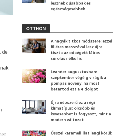
lesznek dúsabbak és
egészségesebbek
OTTHON
t
A nagyik titkos módszere: ezzel
filléres masszával lesz újra
, de
tiszta az odaégett lábos
súrolás nélkül is
nnak
Leander augusztusban:
.
szeptember végéig virágik a
pompás növény, ha most
betartod ezt a 4 dolgot
Újra népszerű ez a régi
klímatípus: olcsóbb és
n
kevesebbet is fogyaszt, mint a
modern változat
Ősszel karamellillat lengi körül:
het