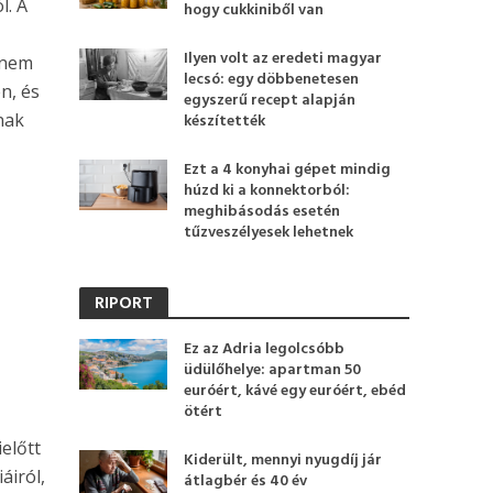
l. A
hogy cukkiniből van
Ilyen volt az eredeti magyar
z nem
lecsó: egy döbbenetesen
n, és
egyszerű recept alapján
nak
készítették
Ezt a 4 konyhai gépet mindig
húzd ki a konnektorból:
meghibásodás esetén
tűzveszélyesek lehetnek
RIPORT
Ez az Adria legolcsóbb
üdülőhelye: apartman 50
euróért, kávé egy euróért, ebéd
ötért
előtt
Kiderült, mennyi nyugdíj jár
áiról,
átlagbér és 40 év