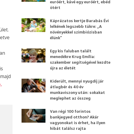
euróért, kávé egy euróért, ebéd
ötért
Káprázatos kertje Barabás Évi
lelkének legszebb tükre: „A
let.
növényekkel szimbiózisban
letve
élünk”
Egy kis faluban talált
ban
menedékre Krug Emília:
szakember segítségével kezdte
újra az életét
is
 majd
Kiderült, mennyi nyugdíj jár
,
átlagbér és 40 év
munkaviszony után: sokakat
meglephet az összeg
Van régi 100 forintos
bankjegyed otthon? Akár
vagyonokat is érhet, ha ilyen
hibát találsz rajta