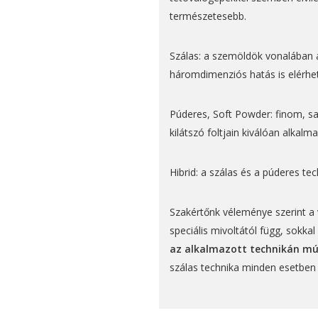
természetesebb.
Szálas: a szemöldök vonalában ap
háromdimenziós hatás is elérhe
Púderes, Soft Powder: finom, sa
kilátszó foltjain kiválóan alkalm
Hibrid: a szálas és a púderes t
Szakértőnk véleménye szerint a
speciális mivoltától függ, sokkal
az alkalmazott technikán mú
szálas technika minden esetben 