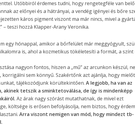
nttel. Utóbbiról érdemes tudni, hogy rengetegféle van belő
ak az előnyei és a hátrányai, a vendég igényei és bőre sz
ifejezetten káros pigment viszont ma már nincs, mivel a gyár
” – teszi hozzá Klapper-Arany Veronika.
um egy hónappal, amikor a bőrfelület már meggyógyult, sz
kalomra is, ahol a kozmetikus tökéletesíti a formát, a színt 
sztása nagyon fontos, hiszen a „mű” az arcunkon készül, n
ák, korrigálni sem könnyű. Szakértőnk azt ajánlja, hogy mielőt
ksunkat, tájékozódjunk körültekintően.
A legjobb, ha van az
, akinek tetszik a sminktetoválása, de így is mindenképp
káiról.
Az árak nagy szórást mutathatnak, de mivel ezt
ge, költsége is erősen befolyásolja, nem biztos, hogy érde
lasztani.
Arra viszont nemigen van mód, hogy mindezt tb-
.