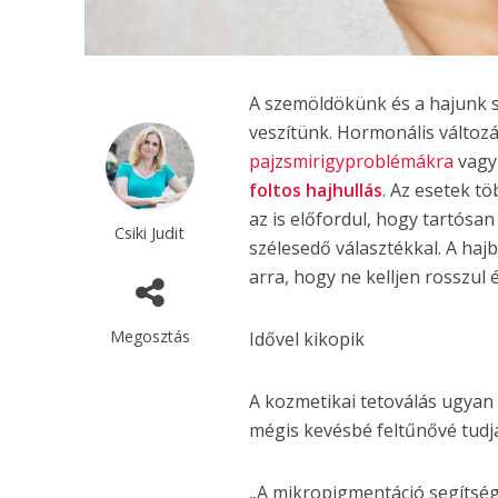
A szemöldökünk és a hajunk 
veszítünk. Hormonális változá
pajzsmirigyproblémákra
vagy
foltos hajhullás
. Az esetek t
az is előfordul, hogy tartósa
Csiki Judit
szélesedő választékkal. A ha
arra, hogy ne kelljen rosszul
Megosztás
Idővel kikopik
A kozmetikai tetoválás ugyan
mégis kevésbé feltűnővé tudja
„A mikropigmentáció segítségév