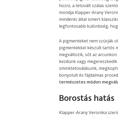
hozni, a tetovált szálas szem
mondja Klapper-Arany Veronik
mindenki által ismert klasszik
legfontosabb különbség, ho
A pigmenteket nem szúrják ol
pigmentekkel készült tartós m
megváltozik, sőt az arcunkon
kezdünk vagy megereszkedik a 
sminktetoválásunk, megkophat,
bonyolult és fájdalmas proced
természetes módon megválunk
Borostás hatás
Klapper-Arany Veronika szeri