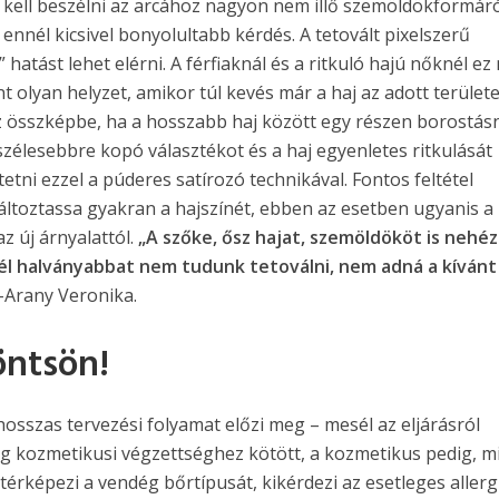
 kell beszélni az arcához nagyon nem illő szemöldökformáró
e ennél kicsivel bonyolultabb kérdés. A tetovált pixelszerű
hatást lehet elérni. A férfiaknál és a ritkuló hajú nőknél e
nt olyan helyzet, amikor túl kevés már a haj az adott területe
z összképbe, ha a hosszabb haj között egy részen borostás
 szélesebbre kopó választékot és a haj egyenletes ritkulását
tetni ezzel a púderes satírozó technikával. Fontos feltétel
áltoztassa gyakran a hajszínét, ebben az esetben ugyanis a
az új árnyalattól.
„A szőke, ősz hajat, szemöldököt is nehéz
nél halványabbat nem tudunk tetoválni, nem adná a kívánt
-Arany Veronika.
öntsön!
hosszas tervezési folyamat előzi meg – mesél az eljárásról
g kozmetikusi végzettséghez kötött, a kozmetikus pedig, mi
érképezi a vendég bőrtípusát, kikérdezi az esetleges allergi