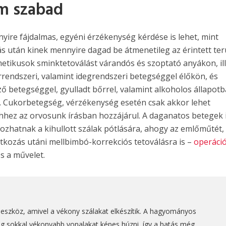
m szabad
nyire fájdalmas, egyéni érzékenység kérdése is lehet, mint
ás után kinek mennyire dagad be átmenetileg az érintett terü
tikusok sminktetoválást várandós és szoptató anyákon, il
érrendszeri, valamint idegrendszeri betegséggel élőkön, és
ő betegséggel, gyulladt bőrrel, valamint alkoholos állapot
. Cukorbetegség, vérzékenység esetén csak akkor lehet
hhez az orvosunk írásban hozzájárul. A daganatos betegek 
lkozhatnak a kihullott szálak pótlására, ahogy az emlőműtét,
atkozás utáni mellbimbó-korrekciós tetoválásra is –
operáció
os a művelet.
i eszköz, amivel a vékony szálakat elkészítik. A hagyományos
eg sokkal vékonyabb vonalakat képes húzni, így a hatás még