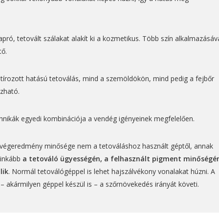
ró, tetovált szálakat alakít ki a kozmetikus. Több szín alkalmazásáv
tő.
tírozott hatású tetoválás, mind a szemöldökön, mind pedig a fejbőr
azható.
echnikák egyedi kombinációja a vendég igényeinek megfelelően.
 végeredmény minősége nem a tetováláshoz használt géptől, annak
 inkább
a tetováló ügyességén, a felhasznált pigment minőségé
lik
. Normál tetoválógéppel is lehet hajszálvékony vonalakat húzni. A
– akármilyen géppel készül is – a szőrnövekedés irányát követi.