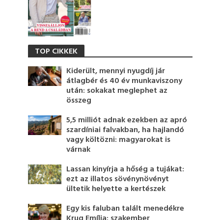
TOP CIKKEK
Kiderült, mennyi nyugdíj jár
átlagbér és 40 év munkaviszony
után: sokakat meglephet az
összeg
5,5 milliót adnak ezekben az apró
szardíniai falvakban, ha hajlandó
vagy költözni: magyarokat is
várnak
Lassan kinyírja a hőség a tujákat:
ezt az illatos sövénynövényt
ültetik helyette a kertészek
Egy kis faluban talált menedékre
Krug Emília: szakember