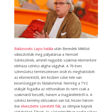
Balázsovits Lajos halála
után Benedek Miklóst
választották meg pályatársai a Nemzet
Színészének, aminél nagyobb szakmai elismerésre
idehaza színész aligha vágyhat. A 76 éves
színművész természetesen örült és meghatódott
az elismeréstől, ám közben szíve tele van
keserűséggel és fádalommal. Nemrég a TV2
stábját fogadta az otthonában és nem csak a
szakmáról beszélt, hanem a magánéletéről is. A
színész kemény időszakon van túl, hiszen három
éve
elvesztette szeretett fiát
, az olimpiai bajnok
vízilabdázó Tibort, és a közelmúltban pedig súlyos