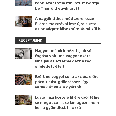
több ezer rózsaszín lótusz borítja
be Thaiföld egyik tavát
A nagyik titkos módszere: ezzel
filléres masszával lesz újra tiszta
az odaégett lábos súrolás nélkül is
RECEPTJEINK
Nagymamáink lenézett, olcsó
fogása volt, ma vagyonokért
kínálják az éttermek ezt a rég
elfeledett ételt
Ezért ne vegyél soha akciós, előre
pácolt húst grillezéshez: így
vernek át vele a gyártók
Lusta házi körtelé fillérekből télire:
se megpucolni, se kimagozni nem
kell a gyümölcsöt hozzá