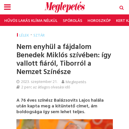
HŰVÖS LAKÁS KLÍMA NÉLKÜL
SPÓROLÁS
HOROSZKÓP
KERT 
•
LÉLEK
SZTÁR
Nem enyhül a fájdalom
Benedek Miklós szívében: így
vallott fiáról, Tiborról a
Nemzet Színésze
2023. szeptember 21.
Meglepetés
2 perc az átlagos olvasási idő
A 76 éves színész Balázsovits Lajos halála
után kapta meg a kitüntető címet, ám
boldogsága így sem lehet teljes.