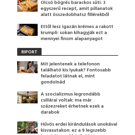
Olcsó bögrés barackos süti: 3
egyszerű recept, amit pillanatok
alatt összedobhatsz fillérekből
Ettől lesz igazán krémes a rakott
krumpli: sokan kihagyják ezt a
mennyei finom alapanyagot
RIPORT
Mit jelentenek a telefonon
található kis lyukak? Fontosabb
feladatot látnak el, mint
gondolnád
A szocializmus legrondább
csillárai voltak: ma már
százezreket érhetnek ezek a
darabok
Hűvös erdei kirándulások unokával
kisvasutakon: ez a 9 legszebb