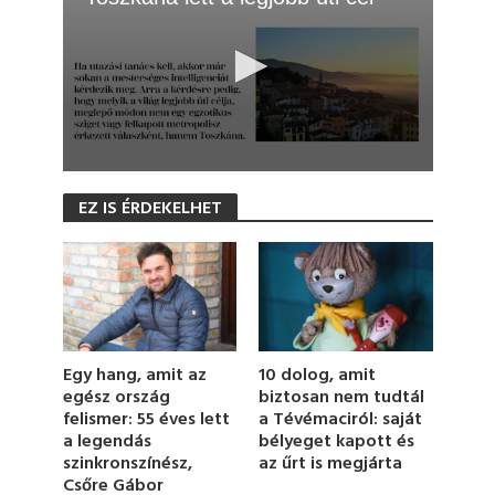
0
s
EZ IS ÉRDEKELHET
e
c
o
n
d
s
o
f
1
Egy hang, amit az
10 dolog, amit
m
i
egész ország
biztosan nem tudtál
n
felismer: 55 éves lett
a Tévémaciról: saját
u
a legendás
bélyeget kapott és
t
szinkronszínész,
az űrt is megjárta
e
,
Csőre Gábor