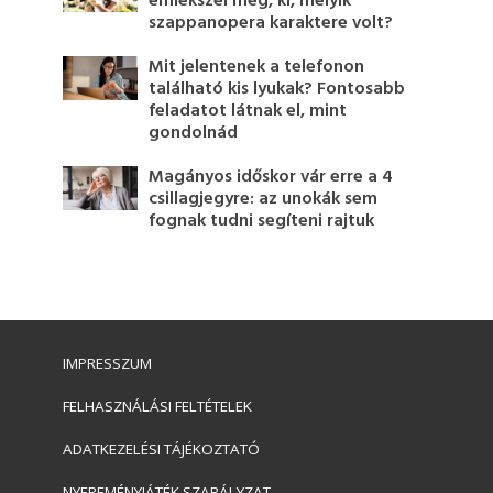
emlékszel még, ki, melyik
szappanopera karaktere volt?
Mit jelentenek a telefonon
található kis lyukak? Fontosabb
feladatot látnak el, mint
gondolnád
Magányos időskor vár erre a 4
csillagjegyre: az unokák sem
fognak tudni segíteni rajtuk
IMPRESSZUM
FELHASZNÁLÁSI FELTÉTELEK
ADATKEZELÉSI TÁJÉKOZTATÓ
NYEREMÉNYJÁTÉK SZABÁLYZAT