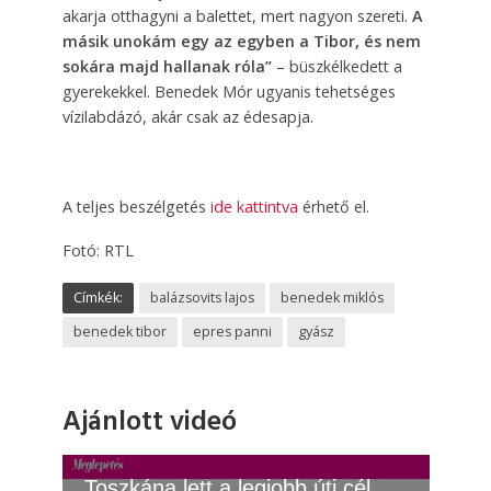
akarja otthagyni a balettet, mert nagyon szereti.
A
másik unokám egy az egyben a Tibor, és nem
sokára majd hallanak róla”
– büszkélkedett a
gyerekekkel. Benedek Mór ugyanis tehetséges
vízilabdázó, akár csak az édesapja.
A teljes beszélgetés
ide kattintva
érhető el.
Fotó: RTL
Címkék:
balázsovits lajos
benedek miklós
benedek tibor
epres panni
gyász
Ajánlott videó
Toszkána lett a legjobb úti cél