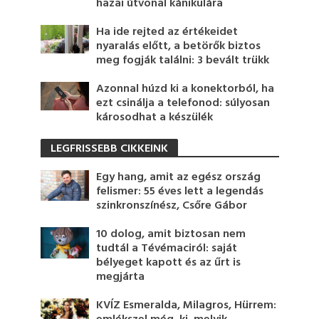
hazai útvonal kánikulára
Ha ide rejted az értékeidet
nyaralás előtt, a betörők biztos
meg fogják találni: 3 bevált trükk
Azonnal húzd ki a konektorból, ha
ezt csinálja a telefonod: súlyosan
károsodhat a készülék
LEGFRISSEBB CIKKEINK
Egy hang, amit az egész ország
felismer: 55 éves lett a legendás
szinkronszínész, Csőre Gábor
10 dolog, amit biztosan nem
tudtál a Tévémaciról: saját
bélyeget kapott és az űrt is
megjárta
KVÍZ Esmeralda, Milagros, Hürrem: