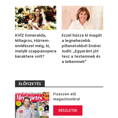
2
5
s
e
c
o
n
d
s
KVÍZ Esmeralda,
Ezzel húzza ki magát
Milagros, Hürrem:
a legnehezebb
emlékszel még, ki,
pillanatokból Endrei
melyik szappanopera
Judit: „Egyaránt jót
karaktere volt?
tesz a testemnek és
a lelkemnek”
ELŐFIZETÉS
Fizessen elő
magazinunkra!
RÉSZLETEK