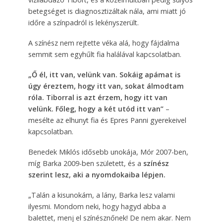
betegséget is diagnosztizáltak nála, ami miatt jó
időre a színpadról is lekényszerült.
A színész nem rejtette véka alá, hogy fájdalma
semmit sem egyhűlt fia halálával kapcsolatban.
„Ő él, itt van, velünk van. Sokáig apámat is
úgy éreztem, hogy itt van, sokat álmodtam
róla. Tiborral is azt érzem, hogy itt van
velünk. Főleg, hogy a két utód itt van”
–
mesélte az elhunyt fia és Epres Panni gyerekeivel
kapcsolatban.
Benedek Miklós idősebb unokája, Mór 2007-ben,
míg Barka 2009-ben született, és a
színész
szerint lesz, aki a nyomdokaiba lépjen.
„Talán a kisunokám, a lány, Barka lesz valami
ilyesmi. Mondom neki, hogy hagyd abba a
balettet, menj el színésznőnek! De nem akar. Nem