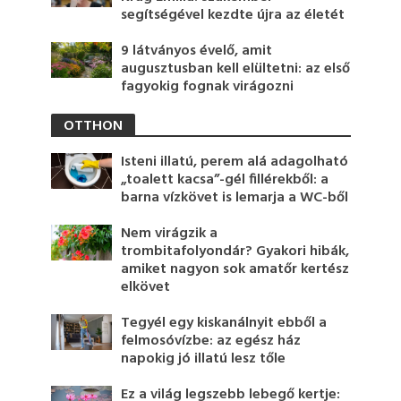
segítségével kezdte újra az életét
9 látványos évelő, amit
augusztusban kell elültetni: az első
fagyokig fognak virágozni
OTTHON
Isteni illatú, perem alá adagolható
„toalett kacsa”-gél fillérekből: a
barna vízkövet is lemarja a WC-ből
Nem virágzik a
trombitafolyondár? Gyakori hibák,
amiket nagyon sok amatőr kertész
elkövet
Tegyél egy kiskanálnyit ebből a
felmosóvízbe: az egész ház
napokig jó illatú lesz tőle
Ez a világ legszebb lebegő kertje: