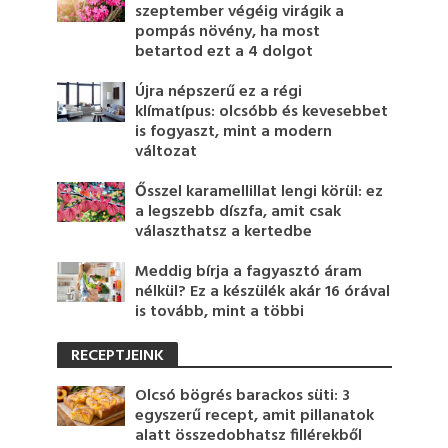
szeptember végéig virágik a
pompás növény, ha most
betartod ezt a 4 dolgot
Újra népszerű ez a régi
klímatípus: olcsóbb és kevesebbet
is fogyaszt, mint a modern
változat
Ősszel karamellillat lengi körül: ez
a legszebb díszfa, amit csak
választhatsz a kertedbe
Meddig bírja a fagyasztó áram
nélkül? Ez a készülék akár 16 órával
is tovább, mint a többi
RECEPTJEINK
Olcsó bögrés barackos süti: 3
egyszerű recept, amit pillanatok
alatt összedobhatsz fillérekből