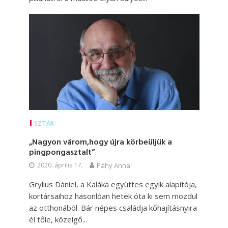
SZTÁR
„Nagyon várom,hogy újra körbeüljük a
pingpongasztalt”
2020. április 17.
Páhy Anna
Gryllus Dániel, a Kaláka együttes egyik alapítója,
kortársaihoz hasonlóan hetek óta ki sem mozdul
az otthonából. Bár népes családja kőhajításnyira
él tőle, közelgő...