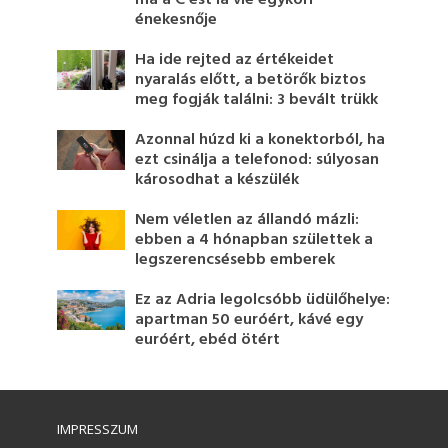
énekesnője
Ha ide rejted az értékeidet
nyaralás előtt, a betörők biztos
meg fogják találni: 3 bevált trükk
Azonnal húzd ki a konektorból, ha
ezt csinálja a telefonod: súlyosan
károsodhat a készülék
Nem véletlen az állandó mázli:
ebben a 4 hónapban születtek a
legszerencsésebb emberek
Ez az Adria legolcsóbb üdülőhelye:
apartman 50 euróért, kávé egy
euróért, ebéd ötért
IMPRESSZUM