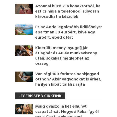
Azonnal húzd ki a konektorból, ha
ezt csinálja a telefonod: súlyosan
károsodhat a készülék
Ez az Adria legolcsóbb üdülőhelye:
apartman 50 euróért, kávé egy
euróért, ebéd ötért
Kiderült, mennyi nyugdíj jár
átlagbér és 40 év munkaviszony
után: sokakat meglephet az
összeg
Van régi 100 forintos bankjegyed
otthon? Akár vagyonokat is érhet,
ha ilyen hibát találsz rajta
LEGFRISSEBB CIKKEINK
Máig gyászolja két elhunyt
csapattársát Hegyesi Réka: így él
ma a C’est la vie egykori