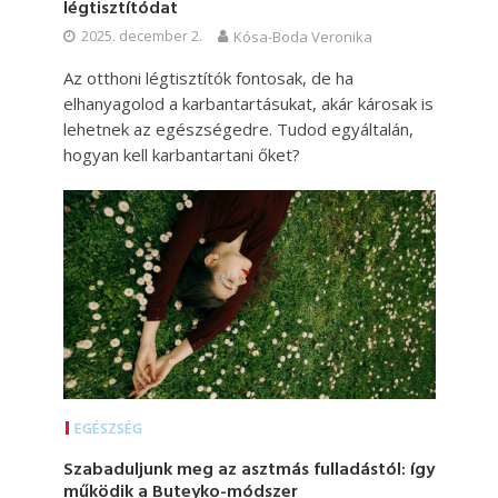
légtisztítódat
2025. december 2.
Kósa-Boda Veronika
Az otthoni légtisztítók fontosak, de ha
elhanyagolod a karbantartásukat, akár károsak is
lehetnek az egészségedre. Tudod egyáltalán,
hogyan kell karbantartani őket?
EGÉSZSÉG
Szabaduljunk meg az asztmás fulladástól: így
működik a Buteyko-módszer