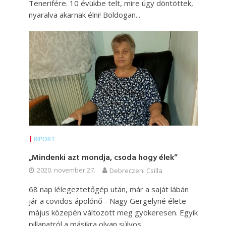
Tenerifére. 10 évükbe telt, mire úgy döntöttek,
nyaralva akarnak élni! Boldogan...
RIPORT
„Mindenki azt mondja, csoda hogy élek”
2020. november 27.
Debreczeni Csilla
68 nap lélegeztetőgép után, már a saját lábán
jár a covidos ápolónő - Nagy Gergelyné élete
május közepén változott meg gyökeresen. Egyik
pillanatról a másikra olyan súlyos...