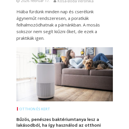
2026. február 17.
Kósa-Boda Veronika
Hiába fürdünk minden nap és cserélünk
ágyneműt rendszeresen, a poratkák
felhalmozódhatnak a párnánkban. A mosás
sokszor nem segít kiűzni őket, de ezek a
praktikák igen.
OTTHON ÉS KERT
Bűzös, penészes baktériumtanya lesz a
lakásodból, ha így használod az otthoni