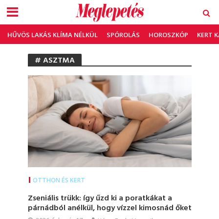
HŰVÖS LAKÁS KLÍMA NÉLKÜL
SPÓROLÁS
HOROSZKÓP
KERT 
# ASZTMA
OTTHON ÉS KERT
Zseniális trükk: így űzd ki a poratkákat a
párnádból anélkül, hogy vízzel kimosnád őket