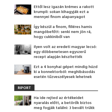
Ettől lesz igazán krémes a rakott
krumpli: sokan kihagyják ezt a
mennyei finom alapanyagot
Így készül a finom, filléres hamis
mangóbefőtt: senki nem jön rá,
hogy cukkiniből van
Ilyen volt az eredeti magyar lecsó:
egy döbbenetesen egyszerű
recept alapján készítették
Ezt a 4 konyhai gépet mindig húzd
ki a konnektorból: meghibásodás
esetén tűzveszélyesek lehetnek
RIPORT
Ha ide rejted az értékeidet
nyaralás előtt, a betörők biztos
meg fogják találni: 3 bevált trükk