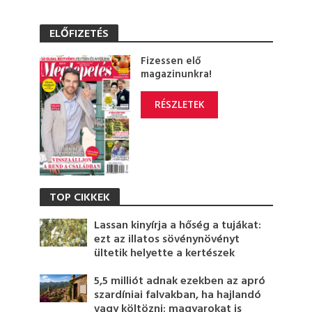
ELŐFIZETÉS
Fizessen elő
magazinunkra!
RÉSZLETEK
TOP CIKKEK
Lassan kinyírja a hőség a tujákat:
ezt az illatos sövénynövényt
ültetik helyette a kertészek
5,5 milliót adnak ezekben az apró
szardíniai falvakban, ha hajlandó
vagy költözni: magyarokat is