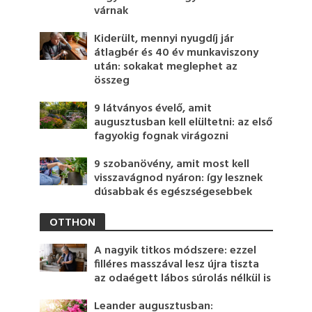
várnak
Kiderült, mennyi nyugdíj jár
átlagbér és 40 év munkaviszony
után: sokakat meglephet az
összeg
9 látványos évelő, amit
augusztusban kell elültetni: az első
fagyokig fognak virágozni
9 szobanövény, amit most kell
visszavágnod nyáron: így lesznek
dúsabbak és egészségesebbek
OTTHON
A nagyik titkos módszere: ezzel
filléres masszával lesz újra tiszta
az odaégett lábos súrolás nélkül is
Leander augusztusban: