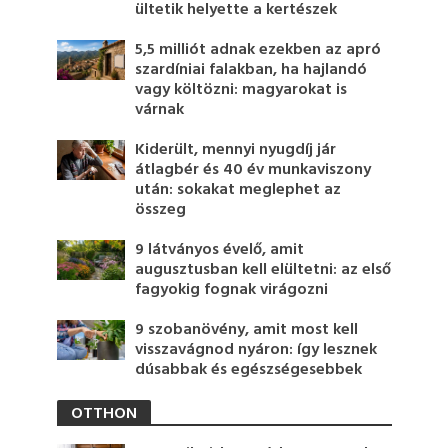
ültetik helyette a kertészek
5,5 milliót adnak ezekben az apró
szardíniai falakban, ha hajlandó
vagy költözni: magyarokat is
várnak
Kiderült, mennyi nyugdíj jár
átlagbér és 40 év munkaviszony
után: sokakat meglephet az
összeg
9 látványos évelő, amit
augusztusban kell elültetni: az első
fagyokig fognak virágozni
9 szobanövény, amit most kell
visszavágnod nyáron: így lesznek
dúsabbak és egészségesebbek
OTTHON