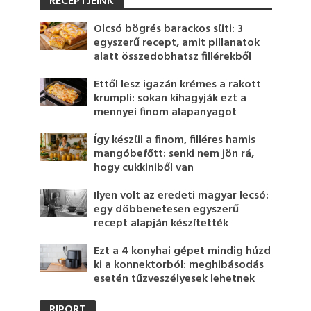
RECEPTJEINK
Olcsó bögrés barackos süti: 3
egyszerű recept, amit pillanatok
alatt összedobhatsz fillérekből
Ettől lesz igazán krémes a rakott
krumpli: sokan kihagyják ezt a
mennyei finom alapanyagot
Így készül a finom, filléres hamis
mangóbefőtt: senki nem jön rá,
hogy cukkiniből van
Ilyen volt az eredeti magyar lecsó:
egy döbbenetesen egyszerű
recept alapján készítették
Ezt a 4 konyhai gépet mindig húzd
ki a konnektorból: meghibásodás
esetén tűzveszélyesek lehetnek
RIPORT