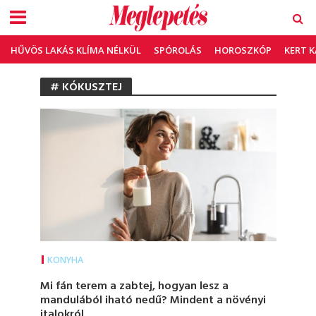
HŰVÖS LAKÁS KLÍMA NÉLKÜL
SPÓROLÁS
HOROSZKÓP
KERT 
# KÓKUSZTEJ
KONYHA
Mi fán terem a zabtej, hogyan lesz a
mandulából iható nedű? Mindent a növényi
italokról