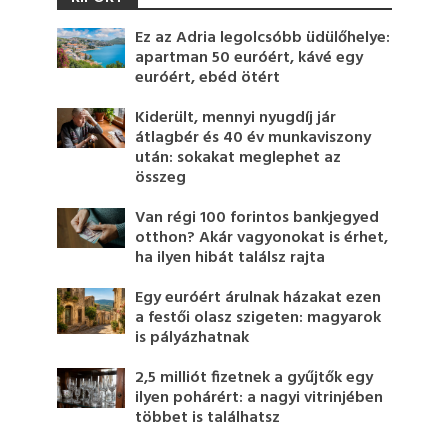
Ez az Adria legolcsóbb üdülőhelye:
apartman 50 euróért, kávé egy
euróért, ebéd ötért
Kiderült, mennyi nyugdíj jár
átlagbér és 40 év munkaviszony
után: sokakat meglephet az
összeg
Van régi 100 forintos bankjegyed
otthon? Akár vagyonokat is érhet,
ha ilyen hibát találsz rajta
Egy euróért árulnak házakat ezen
a festői olasz szigeten: magyarok
is pályázhatnak
2,5 milliót fizetnek a gyűjtők egy
ilyen pohárért: a nagyi vitrinjében
többet is találhatsz