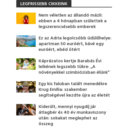
LEGFRISSEBB CIKKEINK
Nem véletlen az állandó mázli:
ebben a 4 hónapban születtek a
legszerencsésebb emberek
Ez az Adria legolcsóbb üdülőhelye:
apartman 50 euróért, kávé egy
euróért, ebéd ötért
Káprázatos kertje Barabás Évi
lelkének legszebb tükre: „A
növényekkel szimbiózisban élünk”
Egy kis faluban talált menedékre
Krug Emília: szakember
segítségével kezdte újra az életét
Kiderült, mennyi nyugdíj jár
átlagbér és 40 év munkaviszony
után: sokakat meglephet az
összeg