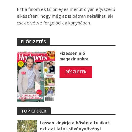
Ezt a finom és különleges menüt olyan egyszerű
elkészíteni, hogy még az is bátran nekiállhat, aki
csak elvétve forgolódik a konyhában.
ELŐFIZETÉS
Fizessen elő
magazinunkra!
RÉSZLETEK
TOP CIKKEK
Lassan kinyírja a hőség a tujákat:
ezt az illatos sövénynövényt