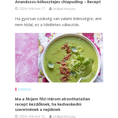
Ananászos-kókusztejes chiapuding – Recept
2024. március 17.
Vrábel Kriszta
Ha gyorsan szükség van valami édességre, ami
nem hízlal, ez a tökéletes választás.
KONYHA
Ma a férjem főz! Három elronthatatlan
recept kezdőknek, ha kedveskedni
szeretnének a nejüknek
2024. március 12.
Vrábel Kriszta