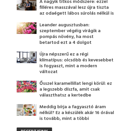
A nagyik titkos módszere: ezzel
filléres masszával lesz újra tiszta
az odaégett lábos súrolás nélkül is
Leander augusztusban:
szeptember végéig virágik a
pompás növény, ha most
betartod ezt a 4 dolgot
Újra népszerű ez a régi
klímatípus: olcsóbb és kevesebbet
is fogyaszt, mint a modern
változat
Ősszel karamellillat lengi körül: ez
a legszebb díszfa, amit csak
választhatsz a kertedbe
Meddig bírja a fagyasztó áram
nélkül? Ez a készülék akár 16 órával
is tovább, mint a többi