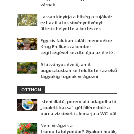
várnak
Lassan kinyírja a hőség a tujákat:
ezt az illatos sövénynövényt
ültetik helyette a kertészek
Egy kis faluban talált menedékre
Krug Emília: szakember
segítségével kezdte újra az életét
9 látványos évelő, amit
augusztusban kell elültetni: az első
fagyokig fognak virágozni
OTTHON
Isteni illatú, perem alá adagolható
„toalett kacsa”-gél fillérekből: a
barna vízkövet is lemarja a WC-ből
Nem virágzik a
trombitafolyondár? Gyakori hibák,