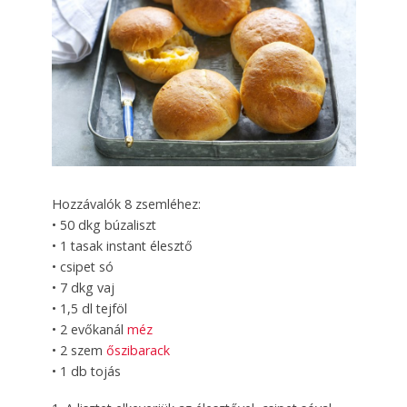
Hozzávalók 8 zsemléhez:
• 50 dkg búzaliszt
• 1 tasak instant élesztő
• csipet só
• 7 dkg vaj
• 1,5 dl tejföl
• 2 evőkanál
méz
• 2 szem
őszibarack
• 1 db tojás