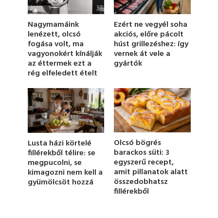
o
f
1
Nagymamáink
Ezért ne vegyél soha
m
lenézett, olcsó
akciós, előre pácolt
i
fogása volt, ma
húst grillezéshez: így
n
u
vagyonokért kínálják
vernek át vele a
t
az éttermek ezt a
gyártók
e
rég elfeledett ételt
,
2
7
s
e
c
o
n
d
Olcsó bögrés
Lusta házi körtelé
s
barackos süti: 3
fillérekből télire: se
egyszerű recept,
megpucolni, se
amit pillanatok alatt
kimagozni nem kell a
összedobhatsz
gyümölcsöt hozzá
fillérekből