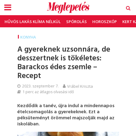
HŰVÖS LAKÁS KLÍMA NÉLKÜL
SPÓROLÁS
HOROSZKÓP
KERT 
KONYHA
A gyereknek uzsonnára, de
desszertnek is tökéletes:
Barackos édes zsemle –
Recept
2023. szeptember 7.
Vrábel Kriszta
1 perc az átlagos olvasási idő
Kezdődik a tanév, újra indul a mindennapos
ételcsomagolás a gyerekeknek. Ezt a
péksüteményt örömmel majszolják majd az
iskolában.