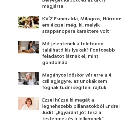
bélyeget kapott és az űrt is
megjárta
KVÍZ Esmeralda, Milagros, Hürrem:
emlékszel még, ki, melyik
szappanopera karaktere volt?
Mit jelentenek a telefonon
található kis lyukak? Fontosabb
feladatot látnak el, mint
gondolnád
Magányos időskor vár erre a 4
csillagjegyre: az unokák sem
fognak tudni segíteni rajtuk
Ezzel húzza ki magát a
legnehezebb pillanatokból Endrei
Judit: „Egyaránt jót tesz a
testemnek és a lelkemnek”