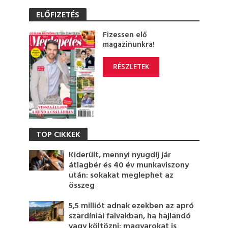
ELŐFIZETÉS
Fizessen elő
magazinunkra!
RÉSZLETEK
TOP CIKKEK
Kiderült, mennyi nyugdíj jár
átlagbér és 40 év munkaviszony
után: sokakat meglephet az
összeg
5,5 milliót adnak ezekben az apró
szardíniai falvakban, ha hajlandó
vagy költözni: magyarokat is