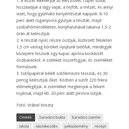
1. A lisztet elkeverjük az élesztővel, csipet sóval,
hozzáadjuk a lágy vajat, a tejfölt, a mézet, és annyi
vizet, hogy gyúrható kenyértésztát kapjunk. 8-10
perc alatt ruganyosra gyúrjuk a tésztát, majd
szobahőmérsékleten, konyharuhával takarva 1,5-2
órán át kelesztjük.
2. A tésztát nyolc részre osztjuk, lisztezett felületen
1,5 cm vastag köröket nyújtunk belőlük, mindegyik
közepére teszünk egy kupac apróra kockázott
őszibarackot. A széleket összefogjuk, és zsemléket
formázunk.
3. Sütőpapírral bélelt sütőlemezre tesszük, és 30
percig kelesztjük őket. Közben a sütőt 220 fokra
előmelegítjük. A zsemléket megkenjük a felvert
tojással, majd kb. 20 perc alatt pirosra sütjük.
Fotó: Vrábel Kriszta
Címkék:
barackos bukta
barackos zsemle
iskola
iskolakezdés
péksütemény
recept