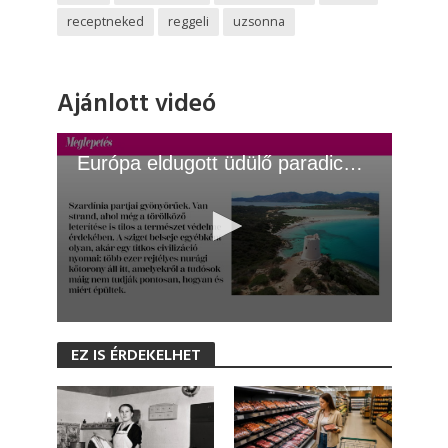
receptneked
reggeli
uzsonna
Ajánlott videó
Európa eldugott üdülő paradicsoma
0
s
EZ IS ÉRDEKELHET
e
c
o
n
d
s