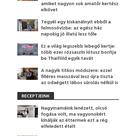
amiket nagyon sok amatőr kertész
elkövet
Tegyél egy kiskanálnyit ebből a
felmosóvízbe: az egész ház
napokig jó illatú lesz tőle
Ez a világ legszebb lebegő kertje:
több ezer rózsaszín lótusz borítja
be Thaiföld egyik tavát
A nagyik titkos módszere: ezzel
filléres masszával lesz újra tiszta
az odaégett lábos súrolás nélkül is
RECEPTJEINK
Nagymamáink lenézett, olcsó
fogása volt, ma vagyonokért
kínálják az éttermek ezt a rég
elfeledett ételt