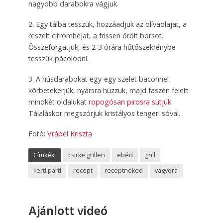
nagyobb darabokra vágjuk.
2. Egy tálba tesszük, hozzá­adjuk az olívaolajat, a
reszelt citromhéjat, a frissen őrölt borsot.
Összeforgatjuk, és 2-3 órára hűtőszekrénybe
tesszük pácolódni.
3. A húsdarabokat egy-egy szelet baconnel
körbetekerjük, nyársra húzzuk, majd faszén felett
mindkét oldalukat
ropogósan pirosra sütjük
.
Tálaláskor megszórjuk kristályos tengeri sóval.
Fotó:
Vrábel Kriszta
Címkék:
csirke grillen
ebéd
grill
kerti parti
recept
receptneked
vagyora
Ajánlott videó