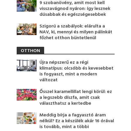
9 szobanövény, amit most kell
visszavágnod nyáron: így lesznek
dúsabbak és egészségesebbek
Szigorú a szabályok: elárulta a
NAV, ki, mennyi és milyen pálinkát
főzhet otthon büntetlenül
OTTHON
Újra népszerű ez a régi
klímatípus: olcsóbb és kevesebbet
is fogyaszt, mint a modern
változat
Ősszel karamellillat lengi körül: ez
a legszebb díszfa, amit csak
választhatsz a kertedbe
Meddig bírja a fagyasztó áram
nélkül? Ez a készülék akár 16 órával
is tovább, mint a többi