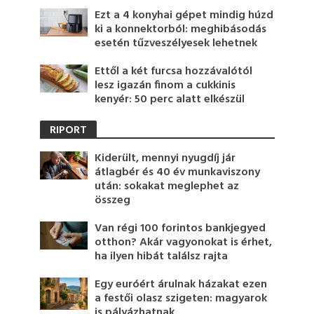
Ezt a 4 konyhai gépet mindig húzd
ki a konnektorból: meghibásodás
esetén tűzveszélyesek lehetnek
Ettől a két furcsa hozzávalótól
lesz igazán finom a cukkinis
kenyér: 50 perc alatt elkészül
RIPORT
Kiderült, mennyi nyugdíj jár
átlagbér és 40 év munkaviszony
után: sokakat meglephet az
összeg
Van régi 100 forintos bankjegyed
otthon? Akár vagyonokat is érhet,
ha ilyen hibát találsz rajta
Egy euróért árulnak házakat ezen
a festői olasz szigeten: magyarok
is pályázhatnak