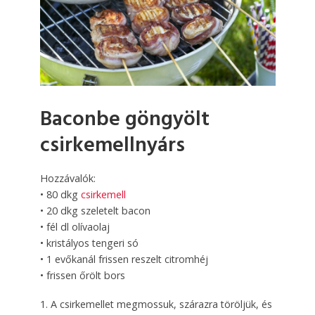
Baconbe göngyölt
csirkemellnyárs
Hozzávalók:
• 80 dkg
csirkemell
• 20 dkg szeletelt bacon
• fél dl olívaolaj
• kristályos tengeri só
• 1 evőkanál frissen reszelt citromhéj
• frissen őrölt bors
1. A csirkemellet megmossuk, szárazra töröljük, és