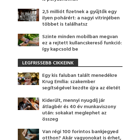
2,5 milliót fizetnek a gyűjtők egy
ilyen pohárért: a nagyi vitrinjében
többet is találhatsz
Szinte minden mobilban megvan
ez a rejtett kullancskereső funkció:
így kapcsold be
LEGFRISSEBB CIKKEINK
Egy kis faluban talált menedékre
Krug Emília: szakember
segítségével kezdte újra az életét
Kiderült, mennyi nyugdíj jár
átlagbér és 40 év munkaviszony
után: sokakat meglephet az
összeg
Van régi 100 forintos bankjegyed
otthon? Akár vagyonokat is érhet,