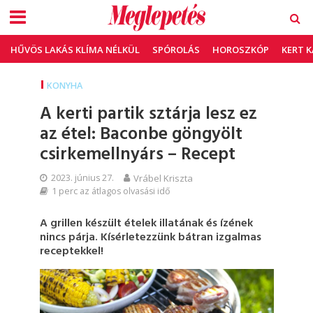
HŰVÖS LAKÁS KLÍMA NÉLKÜL
SPÓROLÁS
HOROSZKÓP
KERT 
KONYHA
A kerti partik sztárja lesz ez
az étel: Baconbe göngyölt
csirkemellnyárs – Recept
2023. június 27.
Vrábel Kriszta
1 perc az átlagos olvasási idő
A grillen készült ételek illatának és ízének
nincs párja. Kísérletezzünk bátran izgalmas
receptekkel!