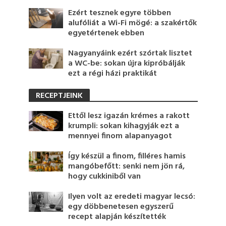
Ezért tesznek egyre többen
alufóliát a Wi-Fi mögé: a szakértők
egyetértenek ebben
Nagyanyáink ezért szórtak lisztet
a WC-be: sokan újra kipróbálják
ezt a régi házi praktikát
RECEPTJEINK
Ettől lesz igazán krémes a rakott
krumpli: sokan kihagyják ezt a
mennyei finom alapanyagot
Így készül a finom, filléres hamis
mangóbefőtt: senki nem jön rá,
hogy cukkiniből van
Ilyen volt az eredeti magyar lecsó:
egy döbbenetesen egyszerű
recept alapján készítették