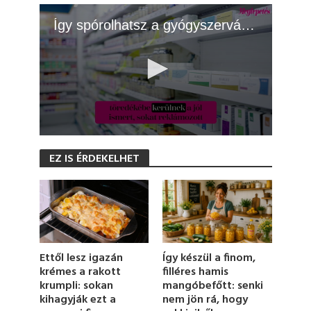
Így spórolhatsz a gyógyszervásárláson
0
s
EZ IS ÉRDEKELHET
e
c
o
n
d
s
o
f
1
Így készül a finom,
Ettől lesz igazán
m
filléres hamis
krémes a rakott
i
mangóbefőtt: senki
krumpli: sokan
n
u
nem jön rá, hogy
kihagyják ezt a
t