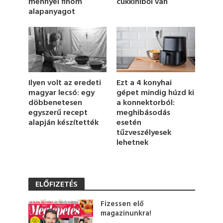
cukkiniből van
mennyei finom
e
alapanyagot
,
1
3
s
e
c
o
n
d
Ilyen volt az eredeti
Ezt a 4 konyhai
s
magyar lecsó: egy
gépet mindig húzd ki
döbbenetesen
a konnektorból:
egyszerű recept
meghibásodás
alapján készítették
esetén
tűzveszélyesek
lehetnek
ELŐFIZETÉS
Fizessen elő
magazinunkra!