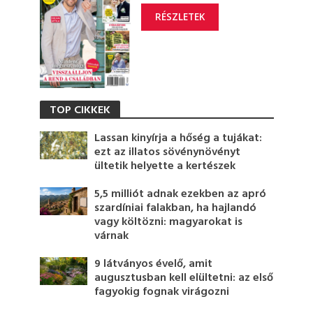
RÉSZLETEK
TOP CIKKEK
Lassan kinyírja a hőség a tujákat:
ezt az illatos sövénynövényt
ültetik helyette a kertészek
5,5 milliót adnak ezekben az apró
szardíniai falakban, ha hajlandó
vagy költözni: magyarokat is
várnak
9 látványos évelő, amit
augusztusban kell elültetni: az első
fagyokig fognak virágozni