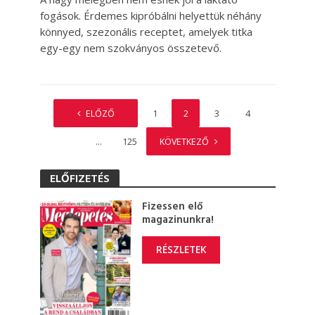
fogások. Érdemes kipróbálni helyettük néhány
könnyed, szezonális receptet, amelyek titka
egy-egy nem szokványos összetevő.
ELŐZŐ
1
2
3
4
…
125
KÖVETKEZŐ
ELŐFIZETÉS
Fizessen elő
magazinunkra!
RÉSZLETEK