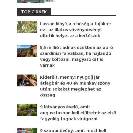
TOP CIKKEK
Lassan kinyírja a hőség a tujákat:
ezt az illatos sövénynövényt
ültetik helyette a kertészek
5,5 milliót adnak ezekben az apró
szardíniai falvakban, ha hajlandó
vagy költözni: magyarokat is
várnak
Kiderült, mennyi nyugdíj jár
átlagbér és 40 év munkaviszony
után: sokakat meglephet az
összeg
9 látványos évelő, amit
augusztusban kell elültetni: az első
fagyokig fognak virágozni
9 szobanövény, amit most kell