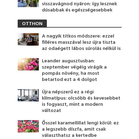
visszavágnod nyáron: így lesznek
dúsabbak és egészségesebbek
OTTHON
A nagyik titkos módszere: ezzel
filléres masszával lesz újra tiszta
az odaégett lábos súrolás nélkül is
Leander augusztusban:
szeptember végéig virágik a
pompás növény, ha most
betartod ezt a 4 dolgot
Újra népszerű ez a régi
klímatípus: olcsóbb és kevesebbet
is fogyaszt, mint a modern
változat
Ősszel karamellillat lengi körül: ez
a legszebb díszfa, amit csak
választhatsz a kertedbe