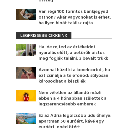
összeg
Van régi 100 forintos bankjegyed
otthon? Akár vagyonokat is érhet,
ha ilyen hibát találsz rajta
LEGFRISSEBB CIKKEINK
Ha ide rejted az értékeidet
nyaralás előtt, a betörők biztos
meg fogják találni: 3 bevált trükk
Azonnal húzd ki a konektorból, ha
ezt csinálja a telefonod: súlyosan
károsodhat a készülék
Nem véletlen az állandó mázli:
ebben a 4 hónapban születtek a
legszerencsésebb emberek
Ez az Adria legolcsóbb üdülőhelye:
apartman 50 euróért, kávé egy
euróért, ebéd ötért