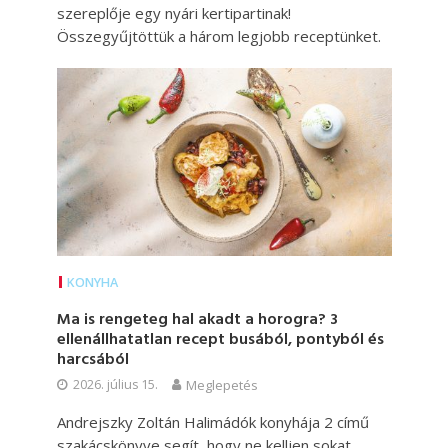
szereplője egy nyári kertipartinak!
Összegyűjtöttük a három legjobb receptünket.
KONYHA
Ma is rengeteg hal akadt a horogra? 3
ellenállhatatlan recept busából, pontyból és
harcsából
2026. július 15.
Meglepetés
Andrejszky Zoltán Halimádók konyhája 2 című
szakácskönyve segít, hogy ne kelljen sokat