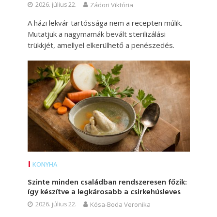
2026. július 22.
Zádori Viktória
A házi lekvár tartóssága nem a recepten múlik.
Mutatjuk a nagymamák bevált sterilizálási
trükkjét, amellyel elkerülhető a penészedés.
KONYHA
Szinte minden családban rendszeresen főzik:
így készítve a legkárosabb a csirkehúsleves
2026. július 22.
Kósa-Boda Veronika