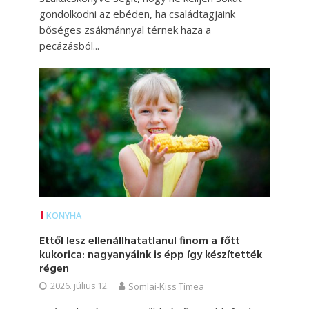
gondolkodni az ebéden, ha családtagjaink
bőséges zsákmánnyal térnek haza a
pecázásból...
KONYHA
Ettől lesz ellenállhatatlanul finom a főtt
kukorica: nagyanyáink is épp így készítették
régen
2026. július 12.
Somlai-Kiss Tímea