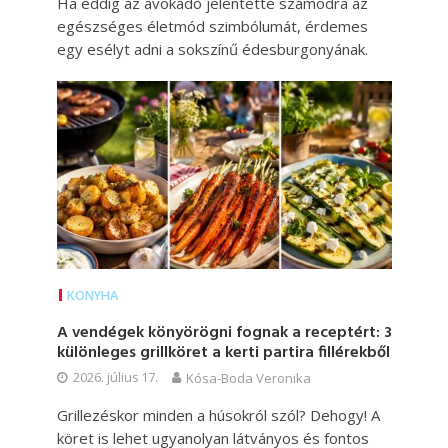
Ha eddig az avokádó jelentette számodra az
egészséges életmód szimbólumát, érdemes
egy esélyt adni a sokszínű édesburgonyának.
KONYHA
A vendégek könyörögni fognak a receptért: 3
különleges grillköret a kerti partira fillérekből
2026. július 17.
Kósa-Boda Veronika
Grillezéskor minden a húsokról szól? Dehogy! A
köret is lehet ugyanolyan látványos és fontos