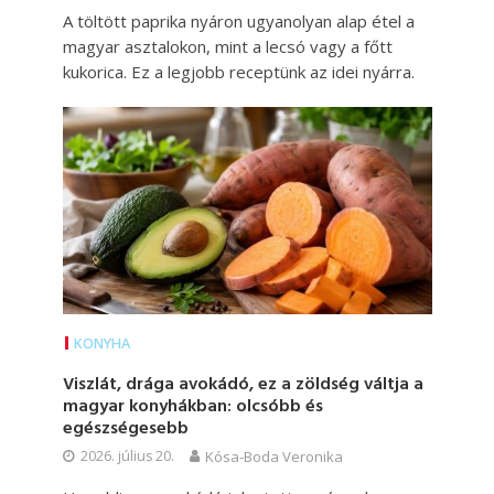
A töltött paprika nyáron ugyanolyan alap étel a
magyar asztalokon, mint a lecsó vagy a főtt
kukorica. Ez a legjobb receptünk az idei nyárra.
KONYHA
Viszlát, drága avokádó, ez a zöldség váltja a
magyar konyhákban: olcsóbb és
egészségesebb
2026. július 20.
Kósa-Boda Veronika