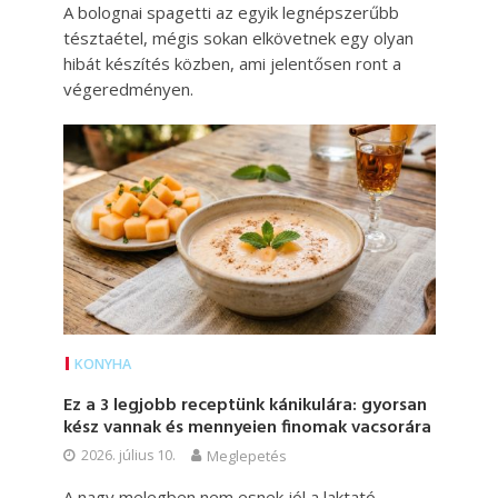
A bolognai spagetti az egyik legnépszerűbb
tésztaétel, mégis sokan elkövetnek egy olyan
hibát készítés közben, ami jelentősen ront a
végeredményen.
KONYHA
Ez a 3 legjobb receptünk kánikulára: gyorsan
kész vannak és mennyeien finomak vacsorára
2026. július 10.
Meglepetés
A nagy melegben nem esnek jól a laktató