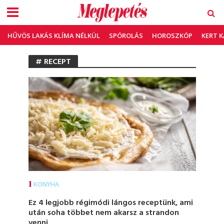
HŰVÖS LAKÁS KLÍMA NÉLKÜL
SPÓROLÁS
HOROSZKÓP
KERT 
# RECEPT
KONYHA
Ez 4 legjobb régimódi lángos receptünk, ami
után soha többet nem akarsz a strandon
venni