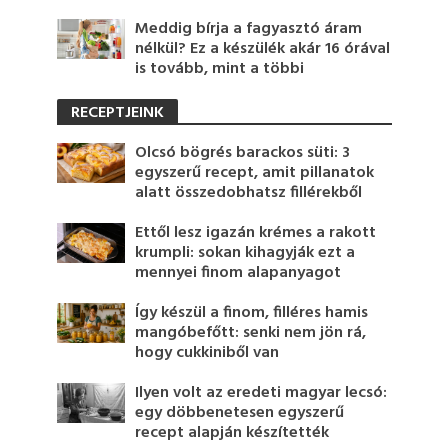
Meddig bírja a fagyasztó áram
nélkül? Ez a készülék akár 16 órával
is tovább, mint a többi
RECEPTJEINK
Olcsó bögrés barackos süti: 3
egyszerű recept, amit pillanatok
alatt összedobhatsz fillérekből
Ettől lesz igazán krémes a rakott
krumpli: sokan kihagyják ezt a
mennyei finom alapanyagot
Így készül a finom, filléres hamis
mangóbefőtt: senki nem jön rá,
hogy cukkiniből van
Ilyen volt az eredeti magyar lecsó:
egy döbbenetesen egyszerű
recept alapján készítették