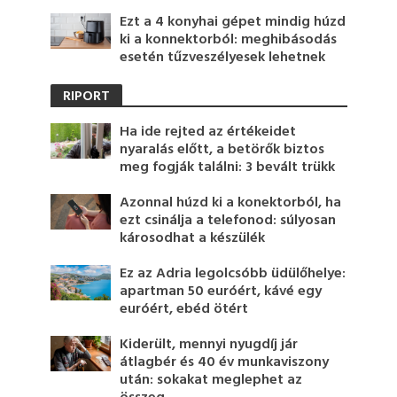
Ezt a 4 konyhai gépet mindig húzd
ki a konnektorból: meghibásodás
esetén tűzveszélyesek lehetnek
RIPORT
Ha ide rejted az értékeidet
nyaralás előtt, a betörők biztos
meg fogják találni: 3 bevált trükk
Azonnal húzd ki a konektorból, ha
ezt csinálja a telefonod: súlyosan
károsodhat a készülék
Ez az Adria legolcsóbb üdülőhelye:
apartman 50 euróért, kávé egy
euróért, ebéd ötért
Kiderült, mennyi nyugdíj jár
átlagbér és 40 év munkaviszony
után: sokakat meglephet az