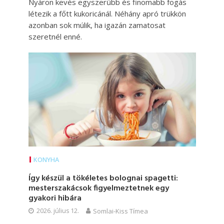
Nyáron kevés egyszerűbb és finomabb fogás
létezik a főtt kukoricánál. Néhány apró trükkön
azonban sok múlik, ha igazán zamatosat
szeretnél enné.
KONYHA
Így készül a tökéletes bolognai spagetti:
mesterszakácsok figyelmeztetnek egy
gyakori hibára
2026. július 12.
Somlai-Kiss Tímea