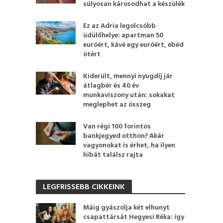
súlyosan károsodhat a készülék
Ez az Adria legolcsóbb
üdülőhelye: apartman 50
euróért, kávé egy euróért, ebéd
ötért
Kiderült, mennyi nyugdíj jár
átlagbér és 40 év
munkaviszony után: sokakat
meglephet az összeg
Van régi 100 forintos
bankjegyed otthon? Akár
vagyonokat is érhet, ha ilyen
hibát találsz rajta
LEGFRISSEBB CIKKEINK
Máig gyászolja két elhunyt
csapattársát Hegyesi Réka: így