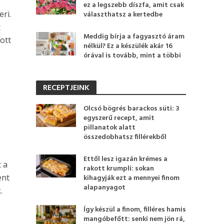
ez a legszebb díszfa, amit csak
ri.
választhatsz a kertedbe
t
Meddig bírja a fagyasztó áram
ott
nélkül? Ez a készülék akár 16
órával is tovább, mint a többi
RECEPTJEINK
Olcsó bögrés barackos süti: 3
egyszerű recept, amit
pillanatok alatt
összedobhatsz fillérekből
Ettől lesz igazán krémes a
t a
rakott krumpli: sokan
ent
kihagyják ezt a mennyei finom
alapanyagot
.
Így készül a finom, filléres hamis
mangóbefőtt: senki nem jön rá,