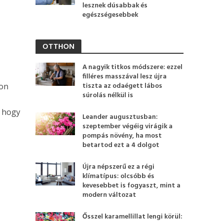
lesznek dúsabbak és
egészségesebbek
OTTHON
A nagyik titkos módszere: ezzel
filléres masszával lesz újra
tiszta az odaégett lábos
on
súrolás nélkül is
, hogy
Leander augusztusban:
szeptember végéig virágik a
pompás növény, ha most
betartod ezt a 4 dolgot
Újra népszerű ez a régi
klímatípus: olcsóbb és
kevesebbet is fogyaszt, mint a
modern változat
Ősszel karamellillat lengi körül: