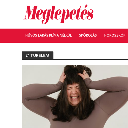
HŰVÖS LAKÁS KLÍMA NÉLKÜL
SPÓROLÁS
HOROSZKÓP
# TÜRELEM