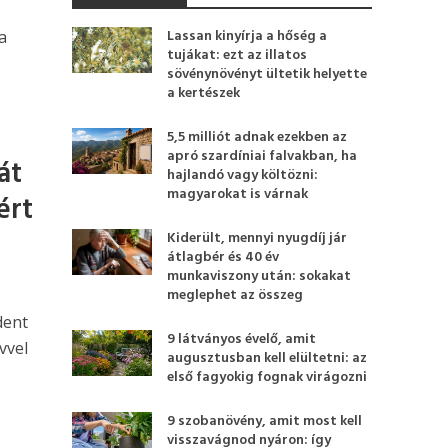
Lassan kinyírja a hőség a
a
tujákat: ezt az illatos
sövénynövényt ültetik helyette
a kertészek
5,5 milliót adnak ezekben az
apró szardíniai falvakban, ha
át
hajlandó vagy költözni:
magyarokat is várnak
ért
Kiderült, mennyi nyugdíj jár
átlagbér és 40 év
munkaviszony után: sokakat
meglephet az összeg
dent
9 látványos évelő, amit
vvel
augusztusban kell elültetni: az
első fagyokig fognak virágozni
9 szobanövény, amit most kell
visszavágnod nyáron: így