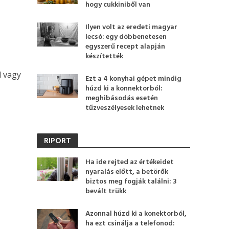
hogy cukkiniből van
Ilyen volt az eredeti magyar
lecsó: egy döbbenetesen
egyszerű recept alapján
készítették
l vagy
Ezt a 4 konyhai gépet mindig
húzd ki a konnektorból:
meghibásodás esetén
tűzveszélyesek lehetnek
RIPORT
Ha ide rejted az értékeidet
nyaralás előtt, a betörők
biztos meg fogják találni: 3
bevált trükk
Azonnal húzd ki a konektorból,
ha ezt csinálja a telefonod: