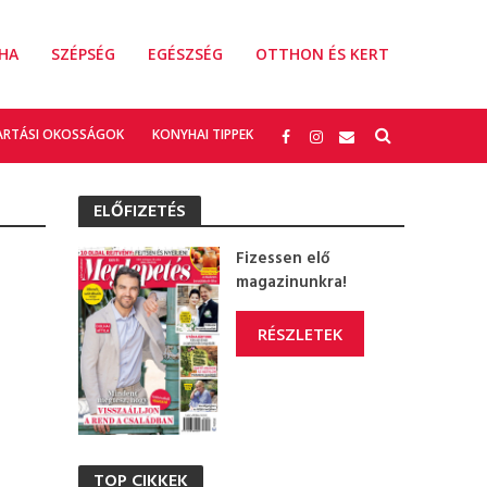
HA
SZÉPSÉG
EGÉSZSÉG
OTTHON ÉS KERT
ARTÁSI OKOSSÁGOK
KONYHAI TIPPEK
ELŐFIZETÉS
Fizessen elő
magazinunkra!
RÉSZLETEK
!
TOP CIKKEK