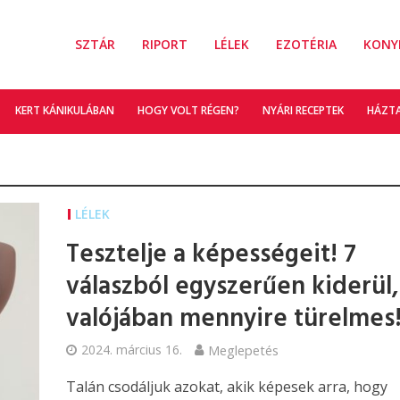
SZTÁR
RIPORT
LÉLEK
EZOTÉRIA
KONY
KERT KÁNIKULÁBAN
HOGY VOLT RÉGEN?
NYÁRI RECEPTEK
HÁZT
LÉLEK
Tesztelje a képességeit! 7
válaszból egyszerűen kiderül,
valójában mennyire türelmes
2024. március 16.
Meglepetés
Talán csodáljuk azokat, akik képesek arra, hogy