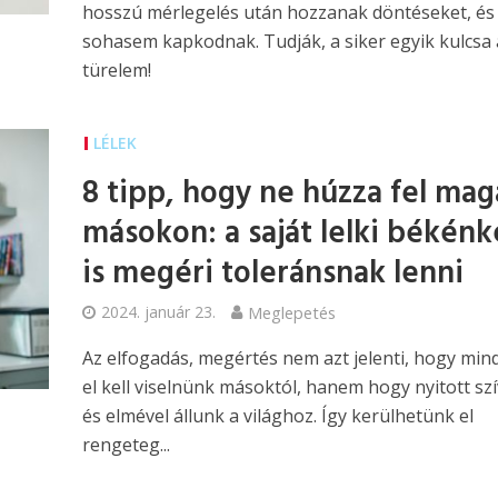
hosszú mérlegelés után hozzanak döntéseket, és
sohasem kapkodnak. Tudják, a siker egyik kulcsa 
türelem!
LÉLEK
8 tipp, hogy ne húzza fel mag
másokon: a saját lelki békénk
is megéri toleránsnak lenni
2024. január 23.
Meglepetés
Az elfogadás, megértés nem azt jelenti, hogy min
el kell viselnünk másoktól, hanem hogy nyitott szí
és elmével állunk a világhoz. Így kerülhetünk el
rengeteg...