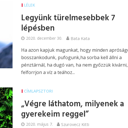
LÉLEK
Legyünk türelmesebbek 7
lépésben
2020. december 30.
Bata Kata
Ha azon kapjuk magunkat, hogy minden apróság
bosszankodunk, pufogunk,ha sorba kell állni a
pénztárnál, ha dugó van, ha nem győzzük kivárni
felforrjon a víz a teához...
CÍMLAPSZTORI
„Végre láthatom, milyenek a
gyerekeim reggel”
2020. május 7.
Szurovecz Kitti