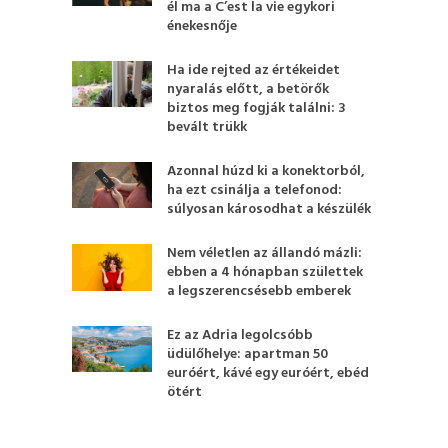
él ma a C’est la vie egykori
énekesnője
Ha ide rejted az értékeidet
nyaralás előtt, a betörők
biztos meg fogják találni: 3
bevált trükk
Azonnal húzd ki a konektorból,
ha ezt csinálja a telefonod:
súlyosan károsodhat a készülék
Nem véletlen az állandó mázli:
ebben a 4 hónapban születtek
a legszerencsésebb emberek
Ez az Adria legolcsóbb
üdülőhelye: apartman 50
euróért, kávé egy euróért, ebéd
ötért