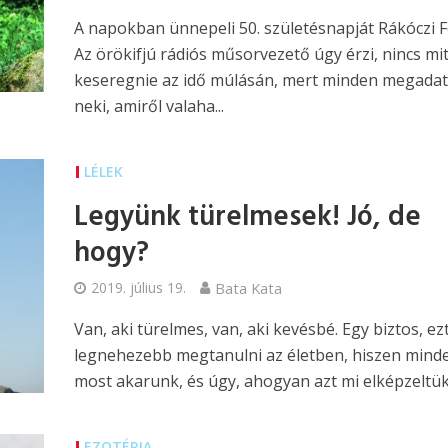
A napokban ünnepeli 50. születésnapját Rákóczi Fe
Az örökifjú rádiós műsorvezető úgy érzi, nincs mi
keseregnie az idő múlásán, mert minden megadat
neki, amiről valaha...
LÉLEK
Legyünk türelmesek! Jó, de
hogy?
2019. július 19.
Bata Kata
Van, aki türelmes, van, aki kevésbé. Egy biztos, ez
legnehezebb megtanulni az életben, hiszen mind
most akarunk, és úgy, ahogyan azt mi elképzeltük
EZOTÉRIA