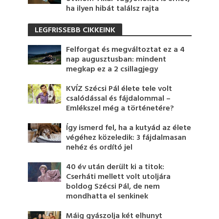
ha ilyen hibát találsz rajta
LEGFRISSEBB CIKKEINK
Felforgat és megváltoztat ez a 4
nap augusztusban: mindent
megkap ez a 2 csillagjegy
KVÍZ Szécsi Pál élete tele volt
csalódással és fájdalommal –
Emlékszel még a történetére?
Így ismerd fel, ha a kutyád az élete
végéhez közeledik: 3 fájdalmasan
nehéz és ordító jel
40 év után derült ki a titok:
Cserháti mellett volt utoljára
boldog Szécsi Pál, de nem
mondhatta el senkinek
Máig gyászolja két elhunyt