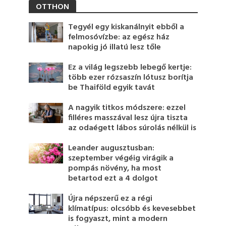
OTTHON
Tegyél egy kiskanálnyit ebből a
felmosóvízbe: az egész ház
napokig jó illatú lesz tőle
Ez a világ legszebb lebegő kertje:
több ezer rózsaszín lótusz borítja
be Thaiföld egyik tavát
A nagyik titkos módszere: ezzel
filléres masszával lesz újra tiszta
az odaégett lábos súrolás nélkül is
Leander augusztusban:
szeptember végéig virágik a
pompás növény, ha most
betartod ezt a 4 dolgot
Újra népszerű ez a régi
klímatípus: olcsóbb és kevesebbet
is fogyaszt, mint a modern