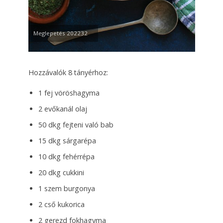
Meglepetés 202232
Hozzávalók 8 tányérhoz:
1 fej vöröshagyma
2 evőkanál olaj
50 dkg fejteni való bab
15 dkg sárgarépa
10 dkg fehérrépa
20 dkg cukkini
1 szem burgonya
2 cső kukorica
2 gerezd fokhagyma