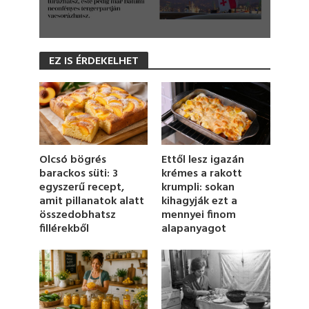
0
s
EZ IS ÉRDEKELHET
e
c
o
n
d
s
o
f
1
Olcsó bögrés
Ettől lesz igazán
m
barackos süti: 3
krémes a rakott
i
egyszerű recept,
krumpli: sokan
n
u
amit pillanatok alatt
kihagyják ezt a
t
összedobhatsz
mennyei finom
e
fillérekből
alapanyagot
,
1
5
s
e
c
o
n