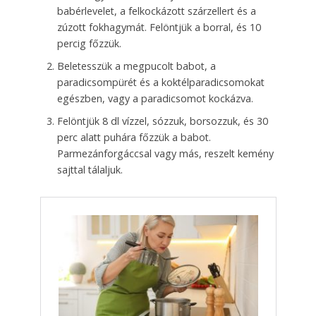
babérlevelet, a felkockázott szárzellert és a
zúzott fokhagymát. Felöntjük a borral, és 10
percig főzzük.
Beletesszük a megpucolt babot, a
paradicsom­pürét és a koktélparadicsomokat
egészben, vagy a paradicsomot kockázva.
Felöntjük 8 dl vízzel, sózzuk, borsozzuk, és 30
perc alatt puhára főzzük a babot.
Parmezánforgáccsal vagy más, reszelt kemény
sajttal tálaljuk.