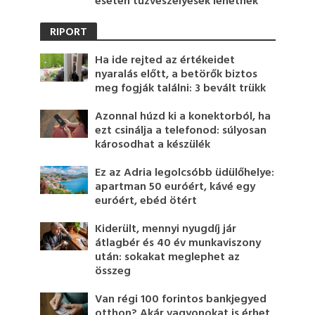
esetén tűzveszélyesek lehetnek
RIPORT
Ha ide rejted az értékeidet
nyaralás előtt, a betörők biztos
meg fogják találni: 3 bevált trükk
Azonnal húzd ki a konektorból, ha
ezt csinálja a telefonod: súlyosan
károsodhat a készülék
Ez az Adria legolcsóbb üdülőhelye:
apartman 50 euróért, kávé egy
euróért, ebéd ötért
Kiderült, mennyi nyugdíj jár
átlagbér és 40 év munkaviszony
után: sokakat meglephet az
összeg
Van régi 100 forintos bankjegyed
otthon? Akár vagyonokat is érhet,