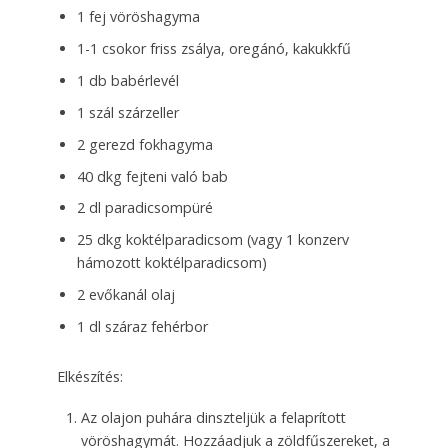
1 fej vöröshagyma
1-1 csokor friss zsálya, oregánó, kakukkfű
1 db babérlevél
1 szál szárzeller
2 gerezd fokhagyma
40 dkg fejteni való bab
2 dl paradicsompüré
25 dkg koktélparadicsom (vagy 1 konzerv
hámozott koktélparadicsom)
2 evőkanál olaj
1 dl száraz fehérbor
Elkészítés:
Az olajon puhára dinszteljük a felaprított
vöröshagymát. Hozzáadjuk a zöldfűszereket, a