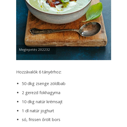
Meglepetés 202232
Hozzávalók 6 tányérhoz:
50 dkg zsenge zöldbab
2 gerezd fokhagyma
10 dkg natúr krémsajt
1 dl natúr joghurt
só, frissen őrölt bors