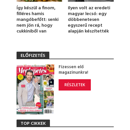
d
Így készül a finom,
Ilyen volt az eredeti
s
filléres hamis
magyar lecsó: egy
mangóbefőtt: senki
döbbenetesen
nem jön rá, hogy
egyszerű recept
cukkiniből van
alapján készítették
ELŐFIZETÉS
Fizessen elő
magazinunkra!
RÉSZLETEK
TOP CIKKEK