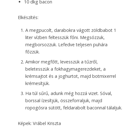
10 dkg bacon
Elkészítés:
A megpucolt, darabokra vágott zöldbabot 1
liter vízben feltesszük főni. Megsózzuk,
megborsozzuk. Lefedve teljesen puhára
főzzük.
Amikor megfőtt, levesszük a tűzről,
beletesszük a fokhagymagerezdeket, a
krémsajtot és a joghurtot, majd botmixerrel
krémesítjük.
Ha túl sűrű, adunk még hozzá vizet. Sóval,
borssal ízesítjük, összeforraljuk, majd
ropogósra sütött, feldarabolt baconnal tálaljuk.
Képek: Vrábel Kriszta