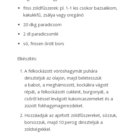
friss zöldfűszerek: pl. 1-1 kis csokor bazsalikom,
kakukkfű, zsálya vagy oregánó
20 dkg paradicsom
2 dl paradicsomlé
só, frissen őrölt bors
Elkészítés:
A felkockázott vöröshagymát puhára
dinszteljük az olajon, majd beletesszük
a babot, a meghámozott, kockákra vágott
répát, a felkockázott cukkinit, burgonyát, a
csőről késsel levágott kukoricaszemeket és a
zúzott fokhagymagerezdeket.
Hozzáadjuk az aprított zöldfűszereket, sózzuk,
borsozzuk, majd 10 percig dinszteljük a
zöldségekkel.