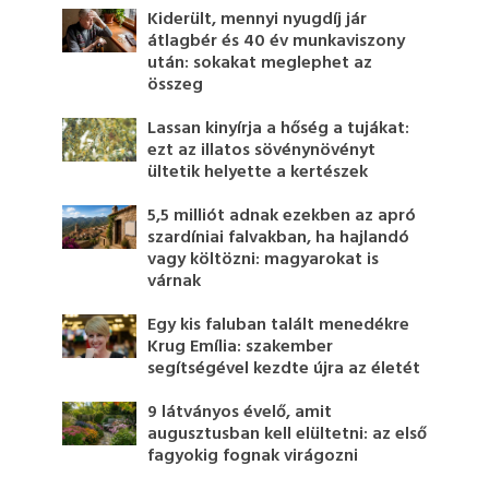
Kiderült, mennyi nyugdíj jár
átlagbér és 40 év munkaviszony
után: sokakat meglephet az
összeg
Lassan kinyírja a hőség a tujákat:
ezt az illatos sövénynövényt
ültetik helyette a kertészek
5,5 milliót adnak ezekben az apró
szardíniai falvakban, ha hajlandó
vagy költözni: magyarokat is
várnak
Egy kis faluban talált menedékre
Krug Emília: szakember
segítségével kezdte újra az életét
9 látványos évelő, amit
augusztusban kell elültetni: az első
fagyokig fognak virágozni