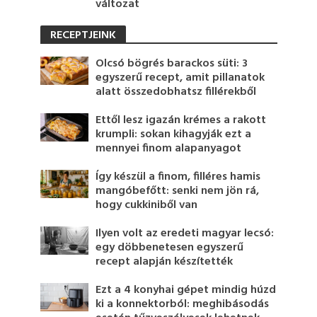
változat
RECEPTJEINK
Olcsó bögrés barackos süti: 3
egyszerű recept, amit pillanatok
alatt összedobhatsz fillérekből
Ettől lesz igazán krémes a rakott
krumpli: sokan kihagyják ezt a
mennyei finom alapanyagot
Így készül a finom, filléres hamis
mangóbefőtt: senki nem jön rá,
hogy cukkiniből van
Ilyen volt az eredeti magyar lecsó:
egy döbbenetesen egyszerű
recept alapján készítették
Ezt a 4 konyhai gépet mindig húzd
ki a konnektorból: meghibásodás