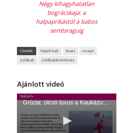
Négy kihagyhatatlan
bográcskaja: a
halpaprikástól a babos
sertésraguig
Címkék:
fejtett bab
leves
recept
zöldbab
zöldbabkrémleves
Ajánlott videó
Grúzia: olcsó luxus a Kaukázusban