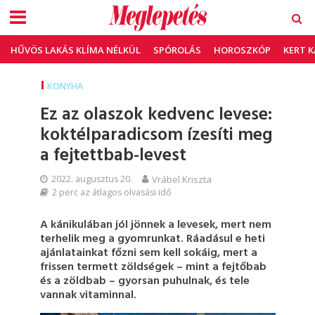
HŰVÖS LAKÁS KLÍMA NÉLKÜL
SPÓROLÁS
HOROSZKÓP
KERT 
KONYHA
Ez az olaszok kedvenc levese:
koktélparadicsom ízesíti meg
a fejtettbab-levest
2022. augusztus 20.
Vrábel Kriszta
2 perc az átlagos olvasási idő
A kánikulában jól jönnek a levesek, mert nem
terhelik meg a gyomrunkat. Ráadásul e heti
ajánlatainkat főzni sem kell sokáig, mert a
frissen termett zöldségek – mint a fejtőbab
és a zöldbab – gyorsan puhulnak, és tele
vannak vitaminnal.